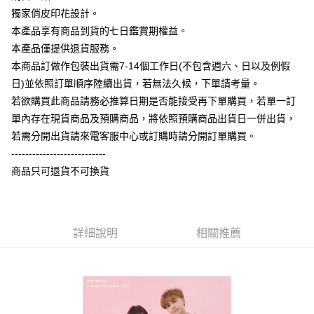
【大哥付你分期使用說明】
獨家俏皮印花設計。
AFTEE先享後付
1.本服務由台灣大哥大提供，台灣大哥大用戶可立即使用無須另外申請。
本產品享有商品到貨的七日鑑賞期權益。
2.付款方式選擇「大哥付你分期」，訂單成立後會自動跳轉到大哥付的交易
相關說明
流程，驗證手機門號後，選擇欲分期的期數、繳款截止日，確認付款後即完
本產品僅提供退貨服務。
【關於「AFTEE先享後付」】
成交易。
ATM付款
AFTEE先享後付是「在收到商品之後才付款」的支付方式。 讓您購物簡單
本商品訂做作包裝出貨需7-14個工作日(不包含週六、日以及例假
3.實際核准額度、可分期數及費用金額請依後續交易確認頁面所載為準。
便利好安心！
4.訂單成立30分鐘內，如未前往確認交易或遇審核未通過，訂單將自動取
日)並依照訂單順序陸續出貨，若無法久候，下單請考量。
１．簡單：不需註冊會員、不需綁卡、不需儲值。
運送方式
消。如遇「轉專審核」未通過狀況，表示未達大哥付你分期系統評分，恕無
２．便利：只要手機號碼，簡訊認證，即可結帳。
若欲購買此商品請務必推算日期是否能接受再下單購買，若單一訂
法說明評估內容。
３．安心：先確認商品／服務後，再付款。
全家付款取貨
單內存在現貨商品及預購商品，將依照預購商品出貨日一併出貨，
【繳款方式說明】
1.分期款項不併入電信帳單，「大哥付你分期」於每月結算日後寄送繳費提
每筆NT$65，滿NT$899(含以上)免運費
若需分開出貨請來電客服中心或訂購時請分開訂單購買。
【「AFTEE先享後付」結帳流程】
醒簡訊。
１．於結帳方式選擇「AFTEE先享後付」後，將跳轉至「AFTEE先享後付」
---------------------------
2.透過簡訊連結打開帳單後，可選擇「超商條碼／台灣大直營門市／銀行轉
付款後全家取貨
結帳頁面，進行簡訊認證並確認金額後，即可完成結帳。
帳／街口支付／iPASS MONEY」等通路繳費。
商品只可退貨不可換貨
２．訂單成立數日內，您將收到繳費通知簡訊。
每筆NT$60，滿NT$899(含以上)免運費
３．收到繳費通知簡訊後14天內，點擊此簡訊中的連結，可透過四大超商／
【注意事項】
ATM／網路銀行／等多元方式進行付款，方視為交易完成。
7-11付款取貨
1.本服務係由「台灣大哥大股份有限公司」（以下簡稱本公司）所提供，讓
※ 請注意：結帳手續完成當下不需立刻繳費，但若您需要取消訂單，請聯絡
用戶於交易時，得透過本服務購買商品或服務，並由商店將買賣／分期付款
每筆NT$65，滿NT$899(含以上)免運費
購買商品的店家。未經商家同意取消之訂單仍視為有效，需透過AFTEE先享
詳細說明
相關推薦
買賣價金債權讓與本公司後，依約使用本公司帳單繳交帳款。
後付繳納相關費用。
2.基於同意付款使用「大哥付你分期」之契約關係目的，商店將以您的個人
付款後7-11取貨
※ 交易是否成功請以「AFTEE先享後付 」之結帳頁面顯示為準，若有關於
資料（包含姓名、電話或地址）提供予台灣大哥大進項蒐集、處理及利用，
是否繳費成功／繳費後需取消欲退款等相關疑問，請聯繫「AFTEE先享後付
每筆NT$60，滿NT$899(含以上)免運費
由本公司與您本人進行分期帳單所需資料之確認、核對及更正。
客戶支援中心」
https://netprotections.freshdesk.com/support/home
3.完整用戶服務條款，請詳閱以下連結：
https://oppay.tw/userRule
宅配
【注意事項】