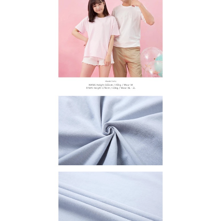
１．透過由恩沛科技股份有限公司提供之「AFTEE先享後付」服務完成之交
每筆NT$65，滿NT$899(含以上)免運費
易，需依本服務之必要範圍內提供個人資料，並將交易相關給付款項請求債
權轉讓予恩沛科技股份有限公司。
２．關於個人資料處理事宜，請瀏覽以下網址：
https://aftee.tw/terms/#terms3
３．未成年的使用者請事先徵得法定代理人或監護人之同意方可使用
「AFTEE先享後付」，若未經同意申辦者引起之損失，本公司不負相關責
任。
４．使用「AFTEE先享後付」時，將依據個別帳號之用戶狀況，依本公司即
時審查核予不同之上限額度；若仍有額度不足之情形，本公司將視審查結果
請求用戶進行身份認證。
５．嚴禁一人註冊多個帳號或使用他人資訊註冊。若發現惡意使用之情形，
恩沛科技股份有限公司將有權停止該用戶之使用額度並採取法律行動。