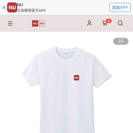
NU
開啟APP
立刻使用官方APP
0
1
/
5