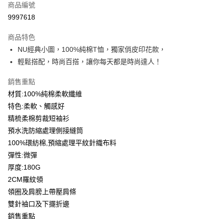
商品編號
信用卡分期付款
9997618
3 期 0 利率 每期
NT$83
21家銀行
商品特色
6 期 0 利率 每期
NT$41
21家銀行
合作金庫商業銀行
第一商業銀行
NU經典小圖，100%純棉T恤，獨家俏皮印花款，
華南商業銀行
彰化商業銀行
12 期 0 利率 每期
NT$20
21家銀行
合作金庫商業銀行
第一商業銀行
輕鬆搭配，時尚百搭，讓你每天都是時尚達人！
上海商業儲蓄銀行
台北富邦商業銀行
華南商業銀行
彰化商業銀行
合作金庫商業銀行
第一商業銀行
超商取貨付款
國泰世華商業銀行
兆豐國際商業銀行
上海商業儲蓄銀行
台北富邦商業銀行
華南商業銀行
彰化商業銀行
銷售重點
臺灣中小企業銀行
台中商業銀行
國泰世華商業銀行
兆豐國際商業銀行
LINE Pay
上海商業儲蓄銀行
台北富邦商業銀行
材質:100%純棉柔軟纖維
匯豐（台灣）商業銀行
華泰商業銀行
臺灣中小企業銀行
台中商業銀行
國泰世華商業銀行
兆豐國際商業銀行
聯邦商業銀行
遠東國際商業銀行
特色:柔軟、觸感好
匯豐（台灣）商業銀行
華泰商業銀行
Apple Pay
臺灣中小企業銀行
台中商業銀行
元大商業銀行
永豐商業銀行
精梳柔棉剪裁短袖衫
聯邦商業銀行
遠東國際商業銀行
匯豐（台灣）商業銀行
華泰商業銀行
玉山商業銀行
星展（台灣）商業銀行
街口支付
元大商業銀行
永豐商業銀行
預水洗防縮處理側接縫筒
聯邦商業銀行
遠東國際商業銀行
台新國際商業銀行
中國信託商業銀行
玉山商業銀行
星展（台灣）商業銀行
100%環紡棉,預縮處理平紋針織布料
元大商業銀行
永豐商業銀行
台灣樂天信用卡公司
悠遊付
台新國際商業銀行
中國信託商業銀行
玉山商業銀行
星展（台灣）商業銀行
彈性:微彈
台灣樂天信用卡公司
台新國際商業銀行
中國信託商業銀行
Google Pay
厚度:180G
台灣樂天信用卡公司
2CM羅紋領
全盈+PAY
領圈及肩膀上帶壓肩條
大哥付你分期
雙針袖口及下擺折邊
相關說明
銷售重點