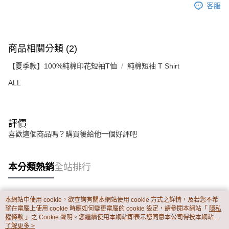
客服
商品相關分類 (2)
【夏季款】100%純棉印花短袖T恤
純棉短袖 T Shirt
ALL
評價
喜歡這個商品嗎？購買後給他一個好評吧
本分類熱銷
全站排行
本網站中使用 cookie，欲查詢有關本網站使用 cookie 方式之詳情，及若您不希
熱門標籤
望在電腦上使用 cookie 時應如何變更電腦的 cookie 設定，請參閱本網站「
隱私
權條款
」之 Cookie 聲明。您繼續使用本網站即表示您同意本公司得按本網站使
用條款之 Cookie 聲明使用 cookie。
了解更多 >