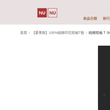
商品分類
排行
首頁
【夏季款】100%純棉印花短袖T恤
純棉短袖 T Shi