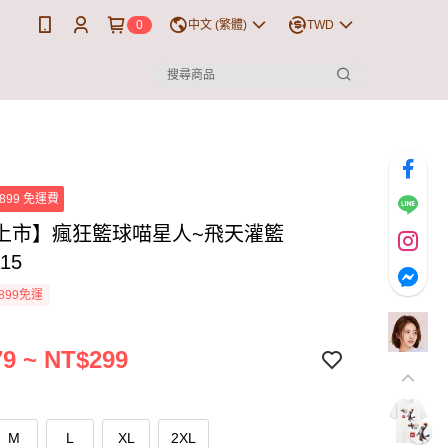
0
中文 (繁體)
TWD
899 免運費
上市】瘋狂籃球喵星人~飛天灌籃
15
899免運
9 ~ NT$299
M
L
XL
2XL