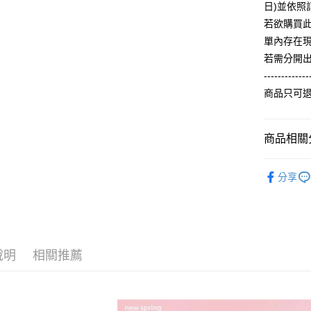
【關於「A
日)並依
ATM付款
完成交易
AFTEE
3.實際核
若欲購買
便利好安
4.訂單成
１．簡單
單內存在
消。如遇
２．便利
運送方式
若需分開
無法說明
３．安心
【繳款方
-------------
全家付款
1.分期款
【「AFT
商品只可
醒簡訊。
每筆NT$6
１．於結帳
2.透過簡
付」結帳
帳／街口支
付款後全
２．訂單
商品相關分
３．收到繳
每筆NT$6
【注意事
／ATM／
1.本服務
※ 請注意
【夏季款】
7-11付款
用戶於交
絡購買商品
分享
款買賣價
ALL
先享後付
每筆NT$6
2.基於同
※ 交易是
資料（包
【主題專區
是否繳費成
付款後7-1
用，由本
付客戶支
每筆NT$6
3.完整用
【注意事
說明
相關推薦
宅配
１．透過由
交易，需
每筆NT$6
求債權轉
２．關於