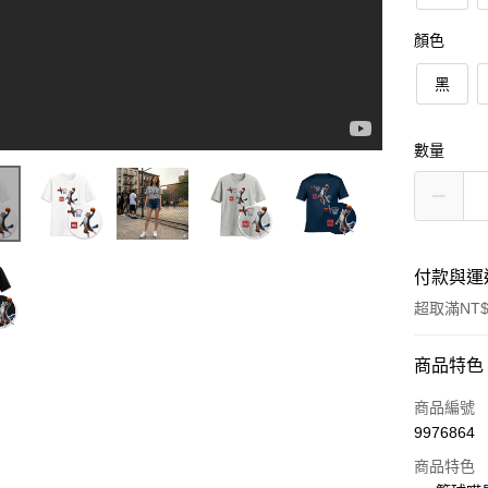
顏色
黑
數量
付款與運
超取滿NT$
付款方式
商品特色
信用卡一
商品編號
9976864
信用卡分
商品特色
3 期 