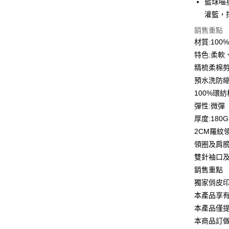
籃球喵
6 期 
合作金
灌籃，
華南商
12 期
合作金
銷售重點
上海商
華南商
材質:10
合作金
超商取貨
國泰世
上海商
華南商
特色:柔軟
臺灣中
國泰世
LINE Pay
上海商
匯豐（
精梳柔棉
臺灣中
國泰世
聯邦商
預水洗防
匯豐（
Apple Pay
臺灣中
元大商
聯邦商
100%環
匯豐（
玉山商
街口支付
元大商
彈性:微彈
聯邦商
台新國
玉山商
元大商
厚度:180G
台灣樂
悠遊付
台新國
玉山商
2CM羅紋
台灣樂
台新國
Google Pa
領圈及肩
台灣樂
雙針袖口
全盈+PAY
銷售重點
大哥付你
獨家俏皮
相關說明
本產品享
【大哥付
AFTEE先
本產品僅
1.本服務
2.付款方
相關說明
本商品訂做
流程，驗