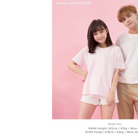
https://aft
３．未成
「AFTE
任。
４．使用「
即時審查
結果請求
５．嚴禁
形，恩沛
動。