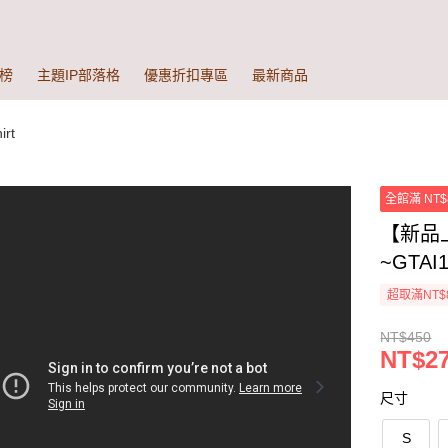
榜
主題IP部落格
優惠折扣專區
最新商品
rt
全館滿 NT$
【新品
~GTAI1
超取滿NT$
NT$450
NT$27
尺寸
S