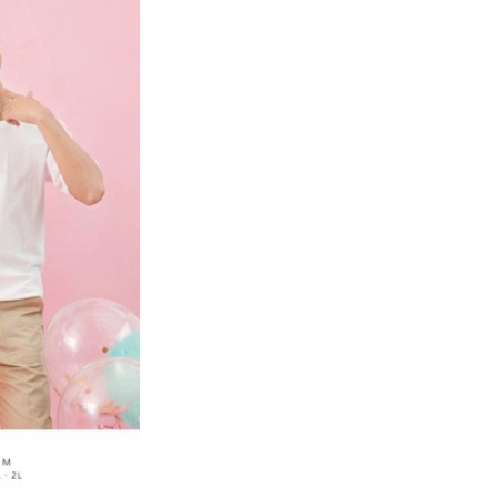
ee.tw/terms/#terms3
年的使用者請事先徵得法定代理人或監護人之同意方可使用
E先享後付」，若未經同意申辦者引起之損失，本公司不負相關責
AFTEE先享後付」時，將依據個別帳號之用戶狀況，依本公司
核予不同之上限額度；若仍有額度不足之情形，本公司將視審查
用戶進行身份認證。
一人註冊多個帳號或使用他人資訊註冊。若發現惡意使用之情
科技股份有限公司將有權停止該用戶之使用額度並採取法律行