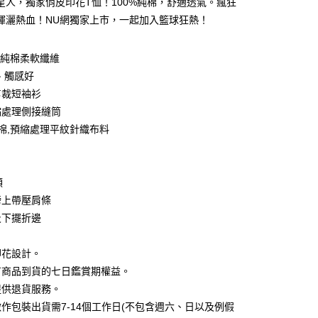
星人，獨家俏皮印花T恤！100%純棉，舒適透氣。瘋狂
0 利率 每期
NT$46
21家銀行
庫商業銀行
第一商業銀行
揮灑熱血！NU網獨家上市，一起加入籃球狂熱！
業銀行
彰化商業銀行
 0 利率 每期
NT$23
21家銀行
庫商業銀行
第一商業銀行
業儲蓄銀行
台北富邦商業銀行
業銀行
彰化商業銀行
0%純棉柔軟纖維
庫商業銀行
第一商業銀行
付款
華商業銀行
兆豐國際商業銀行
業儲蓄銀行
台北富邦商業銀行
業銀行
彰化商業銀行
、觸感好
小企業銀行
台中商業銀行
華商業銀行
兆豐國際商業銀行
業儲蓄銀行
台北富邦商業銀行
台灣）商業銀行
華泰商業銀行
剪裁短袖衫
小企業銀行
台中商業銀行
華商業銀行
兆豐國際商業銀行
業銀行
遠東國際商業銀行
縮處理側接縫筒
台灣）商業銀行
華泰商業銀行
小企業銀行
台中商業銀行
業銀行
永豐商業銀行
業銀行
遠東國際商業銀行
紡棉,預縮處理平紋針織布料
台灣）商業銀行
華泰商業銀行
業銀行
星展（台灣）商業銀行
業銀行
永豐商業銀行
業銀行
遠東國際商業銀行
際商業銀行
中國信託商業銀行
業銀行
星展（台灣）商業銀行
業銀行
永豐商業銀行
天信用卡公司
際商業銀行
中國信託商業銀行
業銀行
星展（台灣）商業銀行
領
天信用卡公司
際商業銀行
中國信託商業銀行
y
膀上帶壓肩條
天信用卡公司
及下擺折邊
分期
印花設計。
有商品到貨的七日鑑賞期權益。
你分期使用說明】
享後付
提供退貨服務。
由台灣大哥大提供，台灣大哥大用戶可立即使用無須另外申請。
式選擇「大哥付你分期」，訂單成立後會自動跳轉到大哥付的交易
作包裝出貨需7-14個工作日(不包含週六、日以及例假
證手機門號後，選擇欲分期的期數、繳款截止日，確認付款後即