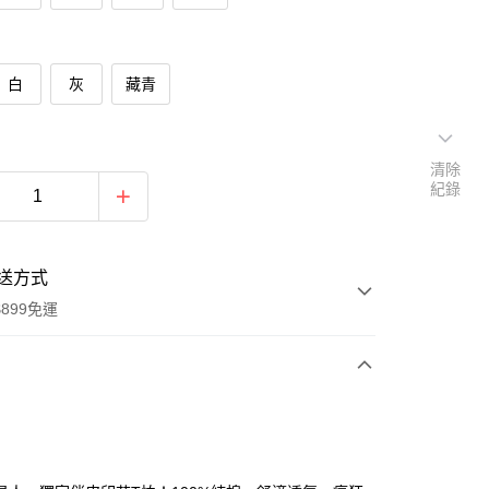
白
灰
藏青
清除
紀錄
送方式
899免運
次付款
期付款
0 利率 每期
NT$93
21家銀行