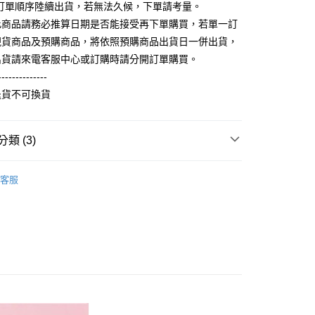
FTEE先享後付」】
照訂單順序陸續出貨，若無法久候，下單請考量。
。
先享後付是「在收到商品之後才付款」的支付方式。 讓您購物簡單
准額度、可分期數及費用金額請依後續交易確認頁面所載為準。
此商品請務必推算日期是否能接受再下單購買，若單一訂
心！
立30分鐘內，如未前往確認交易或遇審核未通過，訂單將自動取
：不需註冊會員、不需綁卡、不需儲值。
現貨商品及預購商品，將依照預購商品出貨日一併出貨，
「轉專審核」未通過狀況，表示未達大哥付你分期系統評分，恕
：只要手機號碼，簡訊認證，即可結帳。
出貨請來電客服中心或訂購時請分開訂單購買。
評估內容。
：先確認商品／服務後，再付款。
式說明】
--------------
取貨
項不併入電信帳單，「大哥付你分期」於每月結算日後寄送繳費提
EE先享後付」結帳流程】
退貨不可換貨
5，滿NT$899(含以上)免運費
方式選擇「AFTEE先享後付」後，將跳轉至「AFTEE先享後
訊連結打開帳單後，可選擇「超商條碼／台灣大直營門市／銀行轉
頁面，進行簡訊認證並確認金額後，即可完成結帳。
付／iPASS MONEY」等通路繳費。
家取貨
成立數日內，您將收到繳費通知簡訊。
類 (3)
費通知簡訊後14天內，點擊此簡訊中的連結，可透過四大超商
0，滿NT$899(含以上)免運費
項】
網路銀行／等多元方式進行付款，方視為交易完成。
係由「台灣大哥大股份有限公司」（以下簡稱本公司）所提供，讓
：結帳手續完成當下不需立刻繳費，但若您需要取消訂單，請聯
100%純棉印花短袖T恤
純棉短袖 T Shirt
取貨
易時，得透過本服務購買商品或服務，並由商店將買賣／分期付
的店家。未經商家同意取消之訂單仍視為有效，需透過AFTEE
客服
金債權讓與本公司後，依約使用本公司帳單繳交帳款。
繳納相關費用。
5，滿NT$899(含以上)免運費
意付款使用「大哥付你分期」之契約關係目的，商店將以您的個人
否成功請以「AFTEE先享後付 」之結帳頁面顯示為準，若有關於
含姓名、電話或地址）提供予台灣大哥大進項蒐集、處理及利
】NU創客設計
▹【喵喵喵，我不是貓奴】
功／繳費後需取消欲退款等相關疑問，請聯繫「AFTEE先享後
1取貨
公司與您本人進行分期帳單所需資料之確認、核對及更正。
援中心」
https://netprotections.freshdesk.com/support/home
0，滿NT$899(含以上)免運費
戶服務條款，請詳閱以下連結：
https://oppay.tw/userRule
項】
恩沛科技股份有限公司提供之「AFTEE先享後付」服務完成之
依本服務之必要範圍內提供個人資料，並將交易相關給付款項請
5，滿NT$899(含以上)免運費
讓予恩沛科技股份有限公司。
個人資料處理事宜，請瀏覽以下網址：