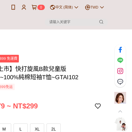
0
中文 (简体)
TWD
899 免運費
上市】快打旋風B款兒童版
B~100%純棉短袖T恤~GTAI102
899免运
9 ~ NT$299
M
L
XL
2L