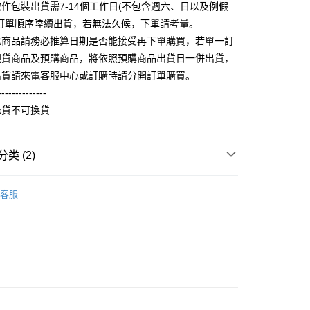
FTEE先享後付
作包裝出貨需7-14個工作日(不包含週六、日以及例假
证手机门号后，选择欲分期的期数、缴款截止日，确认付款后即
款方式選擇AFTEE先享後付，將跳出AFTEE先享後付手機驗證視
。
照訂單順序陸續出貨，若無法久候，下單請考量。
核准额度、可分期数及费用金额请依后续交易确认页面所载为准。
簡訊驗證之後，即可完成結帳手續。
此商品請務必推算日期是否能接受再下單購買，若單一訂
成立30分钟内，如未前往确认交易或遇审核未通过，订单将自动取
確認後不需事先繳費，商品會配送至您的指定地址。
現貨商品及預購商品，將依照預購商品出貨日一併出貨，
“转专审核”未通过状况，表示未达系统评分，恕无法说明评估内
完成後，您的手機會收到一封繳費通知簡訊，APP會員則會收到
出貨請來電客服中心或訂購時請分開訂單購買。
APP推播通知。
取貨
式说明】
商品當下無需繳費，確認無誤後，請再利用繳費通知簡訊或AFTEE
--------------
款项不并入电信账单，“大哥付你分期”于每月结算日后寄送缴费提醒
5，满NT$899(含以上)免运费
大便利商店‧ATM/網銀等方式進行付款。
退貨不可換貨
短信链接打开账单后，可选择 “超商条码／台湾大直营门市／银行转
家取貨
限為 14 天。唯有下載 AFTEE App 成為 AFTEE 會員者方能
／iPASS MONEY”等通路缴费。
45 天內付款之服務。
0，满NT$899(含以上)免运费
类 (2)
项】
為商家向您請款的時間，再加上使用AFTEE可延長的天數所計
取貨
务系由 “台湾大哥大股份有限公司”所提供，让用户于交易时，得通
AFTEE下訂可以延長您收到商品前的繳費天數，但無法保證一
100%純棉印花短袖T恤
純棉短袖 T Shirt
购买商品或服务，并由商店将买卖／分期付款买卖价金债权让与
限內收到商品(例如:預購商品或預計到貨時間較長者)。因此無論
5，满NT$899(含以上)免运费
客服
，依约使用本公司账单缴交账款。
否，仍需要請您在AFTEE規定的時間內完成繳費。
同意付款使用 “大哥付你分期”之契约关系目的，商店将以您的个人
1取貨
含姓名、电话或地址）提供予台湾大哥大进项收集、处理及利
限制
0，满NT$899(含以上)免运费
湾大哥大与本人进行分期账单所需资料之确认、核对及更正。
使用 AFTEE 時，將依認證結果及本公司審查結果，核予每個人不同
用户服务条款，请详阅以下链接：
https://oppay.tw/userRule
度
額須大於NT$30
僅支援台灣會員
5，满NT$899(含以上)免运费
條款