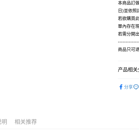
一、關於 A
本商品訂做
ATM付款
流程，验
1. 於付
完成交易
日)並依
窗。
3. 实际
2. 進行
若欲購買
4. 订单
3. 訂單
运送方式
單內存在
消。如遇 
4. 下訂
容。
若需分開
AFTEE 
全家付款
【缴款方
5. 收到
-------------
1. 分期
每笔NT$6
APP於四
商品只可
短信。
2. 通过
付款後全
請留意繳費期
账／街口支付
享有最長 
每笔NT$6
产品相关分
【注意事
繳費期限，
7-11付款
1. 本服
算出。使用
【夏季款】
过本服务
定能夠在期
每笔NT$6
分享
本公司后
收到商品與
ALL
2. 基于
付款後7-1
资料（包
二、付款
每笔NT$6
用，由台
1. 初次
3. 完整
之上限額
宅配
2. 結帳金
说明
相关推荐
3. 目前
每笔NT$6
三、聲明