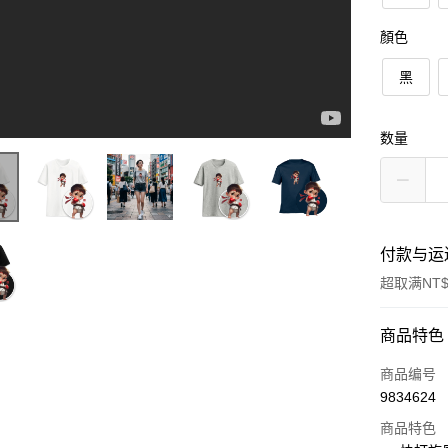
顏色
黑
数量
付款与运
超取满NT$
付款方式
商品特色
信用卡一
商品编号
9834624
信用卡分
商品特色
3期 0