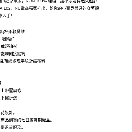
風B款兒童版，RON 100% 純棉，讓小朋友穿起來超舒
利率，每期
NT$46
21家银行
库商业银行
第一商业银行
TAI102，NU電商獨家推出，給你的小寶貝最好的穿著體
业银行
彰化商业银行
0利率，每期
NT$23
21家银行
來入手！
库商业银行
第一商业银行
业储蓄银行
台北富邦商业银行
业银行
彰化商业银行
库商业银行
第一商业银行
付款
华商业银行
兆丰国际商业银行
业储蓄银行
台北富邦商业银行
业银行
彰化商业银行
0%純棉柔軟纖維
小企业银行
台中商业银行
华商业银行
兆丰国际商业银行
业储蓄银行
台北富邦商业银行
台湾）商业银行
华泰商业银行
、觸感好
小企业银行
台中商业银行
华商业银行
兆丰国际商业银行
业银行
远东国际商业银行
剪裁短袖衫
台湾）商业银行
华泰商业银行
小企业银行
台中商业银行
业银行
永丰商业银行
业银行
远东国际商业银行
縮處理側接縫筒
台湾）商业银行
华泰商业银行
业银行
星展（台湾）商业银行
业银行
永丰商业银行
紡棉,預縮處理平紋針織布料
业银行
远东国际商业银行
际商业银行
中国信托商业银行
业银行
星展（台湾）商业银行
业银行
永丰商业银行
天信用卡公司
际商业银行
中国信托商业银行
业银行
星展（台湾）商业银行
天信用卡公司
际商业银行
中国信托商业银行
y
領
天信用卡公司
膀上帶壓肩條
及下擺折邊
分期
印花設計。
你分期使用说明】
享后付
有商品到貨的七日鑑賞期權益。
务由台湾大哥大提供，电信用户可立即使用无须另外申请。（限个
门号，不开放公司户及预付卡使用）
提供退貨服務。
方式选择 “大哥付你分期”，订单成立后会自动跳转到大哥付的交易