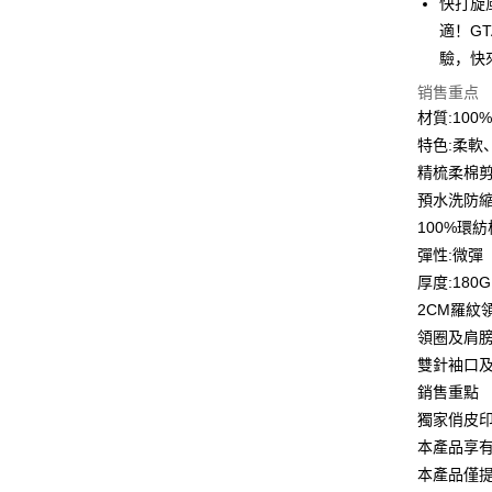
快打旋
6期 0
合作金
適！G
华南商
12期 
驗，快
合作金
上海商
华南商
合作金
销售重点
超商取货
国泰世
上海商
华南商
材質:10
台湾中
国泰世
LINE Pay
上海商
汇丰（
特色:柔軟
台湾中
国泰世
联邦商
精梳柔棉
汇丰（
Apple Pay
台湾中
元大商
联邦商
預水洗防
汇丰（
玉山商
街口支付
元大商
100%環
联邦商
台新国
玉山商
元大商
彈性:微彈
台湾乐
悠遊付
台新国
玉山商
厚度:180G
台湾乐
台新国
Google Pa
2CM羅紋
台湾乐
領圈及肩
Plus PAY
雙針袖口
大哥付你
銷售重點
相关说明
獨家俏皮
【大哥付
AFTEE先
本產品享
1. 本服
人月租型
相关说明
本產品僅
2. 付款