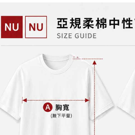
「AFTE
)所提供，
(包含但不
予 AFT
集、處理、
明』（
http
若款項超過
未成年的
AFTEE。
若您對於
聯繫恩沛
同必要之購
人資料，