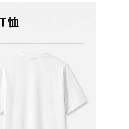
E先享後付」(下稱本服務)乃由恩沛科技股份有限公司(下稱 AFTEE
並由 AFTEE 向您收取款項。因使用本服務所須提供之個人資料
限於訂購人姓名、電話，收件人姓名、電話、收件地址)，將交付
EE 於本服務必要服務範圍內運用。關於 AFTEE 對於個人資料之蒐
利用，詳參 AFTEE 官網之『個人資料蒐集、處理及利用告知聲
s://aftee.tw/privacypolicy/
）。
繳費期限，將根據當次的金額加收年利率 16% 的逾期滯納金。
使用者，請事先徵得法定代理人或監護人之同意方可使用
個人資料之處理、利用有任何疑問，或欲行使相關法律權利，請
科技股份有限公司。若您不同意我們將上開所示之個人資料，連
買訂單資訊提供予 AFTEE ，或讓 AFTEE 蒐集處理利用您的個
請勿選用本服務。