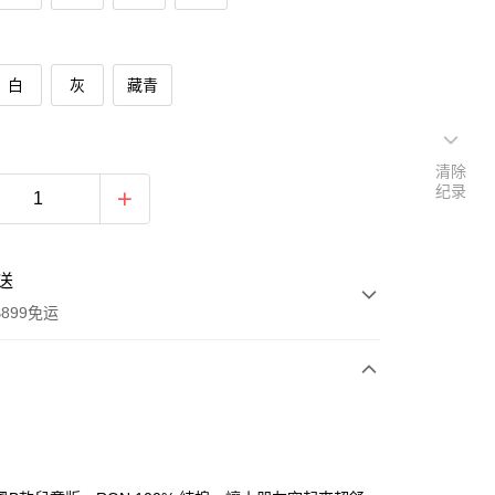
白
灰
藏青
清除
纪录
送
899免运
次付款
期付款
利率，每期
NT$93
21家银行