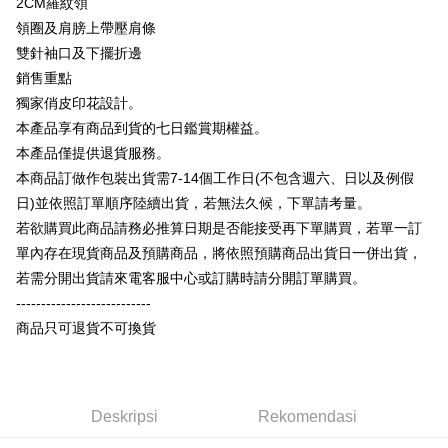
2CM羅紋領
Plus PAY
Limited
Bank Komersial E.SUN
DBS Bank
Taiwan
領圈及肩膀上帶壓肩條
Union Bank of Taiwan
Far Eastern International
Bank Antarabangsa
Bank CTBC
OP Pay Later
Bank
Taishin
雙針袖口及下擺折邊
Deskripsi
Yuanta Commercial Bank
Bank SinoPac
Syarikat Kad Kredit
銷售重點
[Terma Penggunaan untuk OP Pay Later]
Bank Komersial E.SUN
DBS Bank
Rakuten Taiwan
AFTEE
獨家俏皮印花設計。
Bank Antarabangsa
Bank CTBC
Perkhidmatan ini disediakan oleh Taiwan Mobile dan tersedia untuk
Deskripsi
本產品享有商品到貨的七日鑑賞期權益。
Taishin
pengguna Taiwan Mobile tanpa memerlukan permohonan tambahan.
Pertama, Mengenai Perkhidmatan AFTEE Beli Sekarang Bayar Kemudian
本產品僅提供退貨服務。
Syarikat Kad Kredit
Pemindahan ATM
1. Dengan memilih AFTEE sebagai kaedah pembayaran, mesej
Rakuten Taiwan
本商品訂做作包裝出貨需7-14個工作日(不包含週六、日以及例假
Jika anda memilih OP Pay Later sebagai kaedah pembayaran, sistem
pengesahan AFTEE akan muncul.
akan mengarahkan anda secara automatik ke proses transaksi OP Pay
日)並依照訂單順序陸續出貨，若無法久候，下單請考量。
2. Anda boleh meneruskan pembayaran selepas pengesahan SMS.
Pilihan Penghantaran
Later selepas pesanan dibuat. Anda perlu mengesahkan nombor telefon
3. Tiada bayaran diperlukan apabila pesanan disahkan. Produk akan
若欲購買此商品請務必推算日期是否能接受再下單購買，若單一訂
mudah alih anda, memilih bilangan ansuran, dan menetapkan tarikh
dihantar ke alamat yang ditetapkan.
全家付款取貨
akhir pembayaran. Transaksi akan dianggap selesai setelah pembayaran
單內存在現貨商品及預購商品，將依照預購商品出貨日一併出貨，
4. Setelah pesanan disahkan, anda akan menerima SMS pembayaran
disahkan.
NT$65/pesanan | Penghantaran percuma untuk pesanan
manakala ahli aplikasi akan menerima pemberitahuan tolak aplikasi
若需分開出貨請來電客服中心或訂購時請分開訂單購買。
NT$899 atau lebih
AFTEE.
---------------------------
Had kredit yang diluluskan, tempoh ansuran yang tersedia, dan yuran
5. Tiada bayaran diperlukan apabila anda menerima produk. Sila buat
yang dikenakan adalah tertakluk kepada maklumat yang dinyatakan
商品只可退貨不可換貨
pembayaran di empat kedai serbaneka utama, ATM atau perbankan
付款後全家取貨
pada halaman pengesahan transaksi seterusnya.
dalam talian dengan SMS pembayaran atau pemberitahuan tolak aplikasi
NT$60/pesanan | Penghantaran percuma untuk pesanan
AFTEE.
Jika transaksi tidak disahkan dalam masa 30 minit selepas pesanan
NT$899 atau lebih
dibuat, atau jika permohonan gagal dalam proses semakan, pesanan
Sila ambil perhatian bahawa tempoh pembayaran adalah 14 hari. Walau
akan dibatalkan secara automatik. Jika permohonan gagal pada
Deskripsi
Rekomendasi
7-11付款取貨
bagaimanapun, bagi mereka yang telah memuat turun Aplikasi AFTEE
peringkat "semakan manual", ini bermakna kriteria pemarkahan sistem
dan mendaftar sebagai ahli AFTEE boleh menikmati tempoh pembayaran