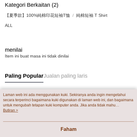
Kategori Berkaitan (2)
【夏季款】100%純棉印花短袖T恤
純棉短袖 T Shirt
ALL
menilai
Item ini buat masa ini tidak dinilai
Paling Popular
Jualan paling laris
Laman web ini ada menggunakan kuki. Sekiranya anda ingin mengetahui
Tag Popular
secara terperinci bagaimana kuki digunakan di laman web ini, dan bagaimana
untuk mengubah tetapan kuki komputer anda. Jika anda tidak mahu
menggunakan kuki di komputer anda, sila rujuk penerangan mengenai kuki.
Butiran >
Dasar Privasi
Laman web ini ada menggunakan kuki. Sekiranya anda ingin
mengetahui secara terperinci bagaimana kuki digunakan di laman web ini,
dan bagaimana untuk mengubah tetapan kuki komputer anda. Jika anda tidak
Faham
mahu menggunakan kuki di komputer anda, sila rujuk penerangan mengenai
kuki.