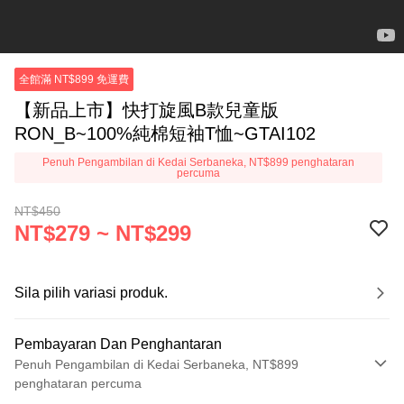
全館滿 NT$899 免運費
【新品上市】快打旋風B款兒童版
RON_B~100%純棉短袖T恤~GTAI102
Penuh Pengambilan di Kedai Serbaneka, NT$899 penghataran
percuma
NT$450
NT$279 ~ NT$299
Sila pilih variasi produk.
Pembayaran Dan Penghantaran
Penuh Pengambilan di Kedai Serbaneka, NT$899
penghataran percuma