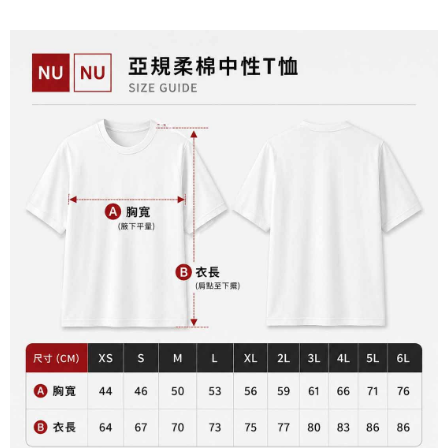
NT$65/pesanan | Penghantaran percuma untuk pesanan
tidak dipenuhi; butiran penilaian khusus tidak akan didedahkan.
sehingga 45 hari.
NT$899 atau lebih
[Arahan Pembayaran]
Tempoh pembayaran dikira dari masa kedai meminta pembayaran anda,
付款後7-11取貨
ditambah dengan bilangan hari yang boleh dilanjutkan oleh AFTEE. Anda
Pembayaran ansuran melalui OP Pay Later akan dibilkan secara
boleh melanjutkan tempoh pembayaran anda sebelum anda menerima
NT$60/pesanan | Penghantaran percuma untuk pesanan
berasingan dan tidak termasuk dalam bil telekom anda. SMS peringatan
pesanan. Walau bagaimanapun, tiada jaminan bahawa anda boleh
pembayaran akan dihantar selepas kitaran bil bulanan.
NT$899 atau lebih
menerima pesanan anda semasa tempoh pembayaran (cth.: produk
prapesanan atau produk yang mungkin mengambil masa yang lebih
Selepas mengakses bil melalui pautan dalam SMS, anda boleh
宅配
lama untuk dihantar). Oleh itu, anda dikehendaki membuat pembayaran
menyelesaikan pembayaran anda melalui salah satu saluran berikut: kod
kepada AFTEE dalam tempoh sama ada anda menerima pesanan.
NT$65/pesanan | Penghantaran percuma untuk pesanan
bar kedai serbaneka, kedai runcit Taiwan Mobile, pemindahan bank,
JKOPay, atau iPASS MONEY.
NT$899 atau lebih
Kedua, Sekatan Pembayaran
1. Jumlah yang diperakui untuk pengguna kali pertama boleh sehingga
[Nota Penting]
NT$10,000. Amaun diperakui sebenar yang diluluskan akan berdasarkan
keputusan pensijilan dan semakan oleh AFTEE.
Perkhidmatan ini disediakan oleh Taiwan Mobile Co., Ltd. (“Syarikat”),
2. Amaun perbelanjaan minimum mestilah lebih besar daripada NT$20.
yang membolehkan pelanggan membeli barangan atau perkhidmatan
3. Pada masa ini hanya tersedia untuk ahli Taiwan.
melalui perkhidmatan ini pada masa transaksi. Hasil daripada pembelian
atau pembayaran ansuran akan dipindahkan oleh peniaga kepada
Ketiga, Syarat Perkhidmatan
Syarikat, dan pelanggan hendaklah membuat pembayaran mengikut
Perkhidmatan AFTEE Beli Sekarang Bayar Kemudian disediakan oleh NP
perjanjian menggunakan sistem bil Syarikat.
Taiwan, Inc. dan AFTEE akan membuat bil kepada pengguna. AFTEE
akan menggunakan data peribadi yang dikumpul (termasuk nama
Untuk memenuhi hubungan kontrak yang terjalin melalui persetujuan
pembeli, no. telefon, nama penerima, no. telefon, alamat penerima) untuk
penggunaan OP Pay Later, peniaga akan memberikan maklumat peribadi
penggunaan perkhidmatan. Sila rujuk kepada "Penyata Pengumpulan
anda (termasuk nama, nombor telefon, atau alamat) kepada Syarikat bagi
Data Peribadi, Pemprosesan, Penggunaan"