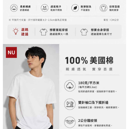
tujuan pengumpulan, pemprosesan dan penggunaan data yang
(https://aftee.tw/privacypolicy/
) untuk maklumat lanjut.
diperlukan untuk pengebilan ansuran, termasuk pengesahan,
pengesahan semula dan pembetulan.
Jumlah yang diperakui untuk pengguna kali pertama yang lulus
kelulusan boleh sehingga NT$10,000. Jika pengguna tidak membuat
Untuk terma perkhidmatan penuh, sila rujuk pautan berikut:
pembayaran dalam tempoh tersebut, yuran pembayaran lewat sebanyak
https://oppay.tw/userRule
" target="_blank" class="link revert-
20% setahun akan dikenakan. Pengguna bawah umur dikehendaki
style">https://oppay.tw/userRule
mendapatkan kebenaran daripada ibu bapa atau penjaga yang sah
untuk menggunakan AFTEE.
【Panduan Penggunaan Pembayaran Ansuran Gogo】
1. Perkhidmatan ini disediakan oleh Taiwan Mobile, pengguna telefon
Sila hubungi NP Taiwan Inc. di
cs_tw@netprotections.co.jp
jika anda
mudah alih boleh segera menggunakan tanpa perlu memohon lagi.
mempunyai sebarang kebimbangan mengenai pemprosesan dan
(Hanya untuk nombor langganan peribadi, tidak terbuka untuk syarikat
penggunaan pada data peribadi. Jika anda tidak bersetuju dengan data
dan kad prabayar)
peribadi yang disenaraikan seperti di atas akan dikumpul dan digunakan
2. Pilihan kaedah pembayaran "Pembayaran Ansuran Gogo", selepas
oleh AFTEE, sila jangan gunakan perkhidmatan ini.
pesanan ditubuhkan, akan secara automatik dialihkan ke proses
transaksi Gogo, selepas pengesahan nombor telefon, pilih bilangan
ansuran yang diingini, tarikh akhir pembayaran, dan setelah
mengesahkan pembayaran, transaksi akan selesai.
3. Jumlah kelulusan sebenar, bilangan ansuran dan jumlah bayaran
adalah berdasarkan halaman pengesahan transaksi seterusnya.
4. Dalam masa 30 minit selepas pesanan ditubuhkan, jika tidak pergi
untuk mengesahkan transaksi atau jika tidak lulus semakan, pesanan
akan dibatalkan secara automatik. Jika terdapat situasi "pindah untuk
semakan khusus" yang tidak lulus, ini menunjukkan bahawa sistem
penilaian tidak mencukupi, tiada penjelasan mengenai kandungan