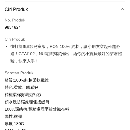
Kaedah Pembayaran
Ciri Produk
Kad Kredit (Bayaran Penuh)
No. Produk
Ansuran Kad Kredit
9834624
3 ansuran pada kadar faedah 0,
NT$93
setiap ansuran
Ciri Produk
21 Bank
6 ansuran pada kadar faedah 0,
NT$46
setiap
Taiwan Cooperative Bank
Bank Komersial Pertama
快打旋風B款兒童版，RON 100% 純棉，讓小朋友穿起來超舒
Hua Nan Commercial
Chang Hwa Commercial
ansuran
21 Bank
Bank
Bank
適！GTAI102，NU電商獨家推出，給你的小寶貝最好的穿著體
12 ansuran pada kadar faedah 0,
NT$23
setiap ansuran
Taiwan Cooperative Bank
Bank Komersial Pertama
The Shanghai
Bank Komersial Taipei
驗，快來入手！
Hua Nan Commercial Bank
Chang Hwa Commercial Bank
21 Bank
Taiwan Cooperative Bank
Bank Komersial Pertama
Commercial & Savings
Fubon
Pengambilan di Kedai Serbaneka
The Shanghai Commercial &
Bank Komersial Taipei Fubon
Hua Nan Commercial
Chang Hwa Commercial
Bank
Sorotan Produk
Savings Bank
LINE Pay
Bank
Bank
Bank Cathay United
Mega International
材質:100%純棉柔軟纖維
Bank Cathay United
Mega International Commercial
The Shanghai
Bank Komersial Taipei
Commercial Bank
特色:柔軟、觸感好
Bank
Apple Pay
Commercial & Savings
Fubon
Taiwan Business Bank
Taichung Commercial
Taiwan Business Bank
Taichung Commercial Bank
精梳柔棉剪裁短袖衫
Bank
Bank
JKOPAY
HSBC Bank (Taiwan) Limited
Hwatai Bank
預水洗防縮處理側接縫筒
Bank Cathay United
Mega International
HSBC Bank (Taiwan)
Hwatai Bank
Union Bank of Taiwan
Far Eastern International Bank
Commercial Bank
Limited
100%環紡棉,預縮處理平紋針織布料
Easy Wallet
Yuanta Commercial Bank
Bank SinoPac
Taiwan Business Bank
Taichung Commercial
Union Bank of Taiwan
Far Eastern International
彈性:微彈
Bank Komersial E.SUN
DBS Bank
Bank
Google Pay
Bank
厚度:180G
Bank Antarabangsa Taishin
Bank CTBC
HSBC Bank (Taiwan)
Hwatai Bank
Yuanta Commercial Bank
Bank SinoPac
Syarikat Kad Kredit Rakuten