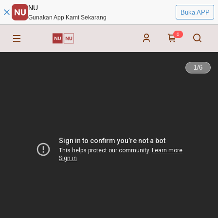
NU
Buka APP
Gunakan App Kami Sekarang
0
1
/
6