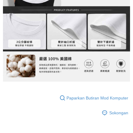
penilaian boleh diberikan.
【Penerangan Kaedah Pembayaran】
1. Pembayaran ansuran tidak digabungkan dalam bil telekomunikasi,
"Pembayaran Ansuran Gogo" akan menghantar SMS peringatan
pembayaran selepas tarikh penyelesaian bulanan.
2. Melalui pautan SMS untuk membuka bil, anda boleh memilih untuk
membayar melalui "Kod bar kedai serbaneka / Kedai rasmi Taiwan
Mobile / Pemindahan bank / Pembayaran J街口 / iPASS MONEY" dan
saluran lain.
【Nota Penting】
1. Perkhidmatan ini disediakan oleh "Taiwan Mobile Co., Ltd." untuk
membolehkan pengguna membeli produk atau perkhidmatan melalui
perkhidmatan ini semasa transaksi, dan kedai akan menyerahkan hak
tuntutan harga jual/beli ansuran kepada syarikat ini untuk membayar bil
menggunakan bil syarikat ini.
2. Berdasarkan tujuan kontrak persetujuan pembayaran menggunakan
"Pembayaran Ansuran Gogo", kedai akan memberikan maklumat peribadi
Paparkan Butiran Mod Komputer
anda (termasuk nama, telefon atau alamat) kepada Taiwan Mobile untuk
pengumpulan, pemprosesan dan penggunaan, untuk pengesahan,
Sokongan
semakan dan pembetulan data yang diperlukan untuk bil ansuran oleh
Taiwan Mobile.
3. Sila baca syarat perkhidmatan pengguna secara lengkap melalui
pautan berikut: https://oppay.tw/userRule