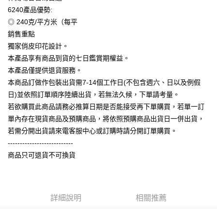
相關說明
6240產品優勢:
【大哥付你分期使用說明】
◎ 240克/平方米（每平
AFTEE先享後付
1.本服務由台灣大哥大提供，台灣大哥大用戶可立即使用無須另外申請。
銷售重點
2.付款方式選擇「大哥付你分期」，訂單成立後會自動跳轉到大哥付的交易
相關說明
流程，驗證手機門號後，選擇欲分期的期數、繳款截止日，確認付款後即完
獨家俏皮印花設計。
【關於「AFTEE先享後付」】
成交易。
ATM付款
AFTEE先享後付是「在收到商品之後才付款」的支付方式。 讓您購物簡單
本產品享有商品到貨的七日鑑賞期權益。
3.實際核准額度、可分期數及費用金額請依後續交易確認頁面所載為準。
便利好安心！
4.訂單成立30分鐘內，如未前往確認交易或遇審核未通過，訂單將自動取
本產品僅提供退貨服務。
１．簡單：不需註冊會員、不需綁卡、不需儲值。
運送方式
消。如遇「轉專審核」未通過狀況，表示未達大哥付你分期系統評分，恕無
２．便利：只要手機號碼，簡訊認證，即可結帳。
本商品訂做作包裝出貨需7-14個工作日(不包含週六、日以及例假
法說明評估內容。
３．安心：先確認商品／服務後，再付款。
全家付款取貨
日)並依照訂單順序陸續出貨，若無法久候，下單請考量。
【繳款方式說明】
1.分期款項不併入電信帳單，「大哥付你分期」於每月結算日後寄送繳費提
每筆NT$65，滿NT$899(含以上)免運費
若欲購買此商品請務必推算日期是否能接受再下單購買，若單一訂
【「AFTEE先享後付」結帳流程】
醒簡訊。
１．於結帳方式選擇「AFTEE先享後付」後，將跳轉至「AFTEE先享後付」
單內存在現貨商品及預購商品，將依照預購商品出貨日一併出貨，
2.透過簡訊連結打開帳單後，可選擇「超商條碼／台灣大直營門市／銀行轉
付款後全家取貨
結帳頁面，進行簡訊認證並確認金額後，即可完成結帳。
帳／街口支付／iPASS MONEY」等通路繳費。
若需分開出貨請來電客服中心或訂購時請分開訂單購買。
２．訂單成立數日內，您將收到繳費通知簡訊。
每筆NT$60，滿NT$899(含以上)免運費
---------------------------
３．收到繳費通知簡訊後14天內，點擊此簡訊中的連結，可透過四大超商／
【注意事項】
ATM／網路銀行／等多元方式進行付款，方視為交易完成。
商品只可退貨不可換貨
7-11付款取貨
1.本服務係由「台灣大哥大股份有限公司」（以下簡稱本公司）所提供，讓
※ 請注意：結帳手續完成當下不需立刻繳費，但若您需要取消訂單，請聯絡
用戶於交易時，得透過本服務購買商品或服務，並由商店將買賣／分期付款
每筆NT$65，滿NT$899(含以上)免運費
購買商品的店家。未經商家同意取消之訂單仍視為有效，需透過AFTEE先享
買賣價金債權讓與本公司後，依約使用本公司帳單繳交帳款。
後付繳納相關費用。
2.基於同意付款使用「大哥付你分期」之契約關係目的，商店將以您的個人
付款後7-11取貨
※ 交易是否成功請以「AFTEE先享後付 」之結帳頁面顯示為準，若有關於
資料（包含姓名、電話或地址）提供予台灣大哥大進項蒐集、處理及利用，
是否繳費成功／繳費後需取消欲退款等相關疑問，請聯繫「AFTEE先享後付
詳細說明
相關推薦
每筆NT$60，滿NT$899(含以上)免運費
由本公司與您本人進行分期帳單所需資料之確認、核對及更正。
客戶支援中心」
https://netprotections.freshdesk.com/support/home
3.完整用戶服務條款，請詳閱以下連結：
https://oppay.tw/userRule