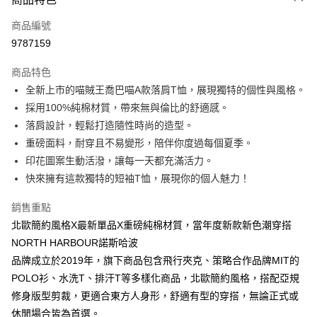
信用卡一次付款
商品編號
信用卡分期付款
9787159
3 期 0 利率 每期
NT$146
21家銀行
商品特色
6 期 0 利率 每期
NT$73
21家銀行
合作金庫商業銀行
第一商業銀行
全新上市的喵賊王喬巴喵A款落肩T恤，展現獨特的個性與風格。
華南商業銀行
彰化商業銀行
12 期 0 利率 每期
NT$36
21家銀行
合作金庫商業銀行
第一商業銀行
採用100%純棉材質，帶來無與倫比的舒適感。
上海商業儲蓄銀行
台北富邦商業銀行
華南商業銀行
彰化商業銀行
合作金庫商業銀行
第一商業銀行
超商取貨付款
國泰世華商業銀行
兆豐國際商業銀行
落肩設計，輕鬆打造隨性時尚的造型。
上海商業儲蓄銀行
台北富邦商業銀行
華南商業銀行
彰化商業銀行
臺灣中小企業銀行
台中商業銀行
重磅面料，耐穿且不易變形，陪伴你度過每個夏季。
國泰世華商業銀行
兆豐國際商業銀行
LINE Pay
上海商業儲蓄銀行
台北富邦商業銀行
匯豐（台灣）商業銀行
華泰商業銀行
臺灣中小企業銀行
台中商業銀行
印花圖案生動活潑，讓每一天都充滿活力。
國泰世華商業銀行
兆豐國際商業銀行
聯邦商業銀行
遠東國際商業銀行
匯豐（台灣）商業銀行
華泰商業銀行
Apple Pay
快來擁有這款獨特的短袖T恤，展現你的個人魅力！
臺灣中小企業銀行
台中商業銀行
元大商業銀行
永豐商業銀行
聯邦商業銀行
遠東國際商業銀行
匯豐（台灣）商業銀行
華泰商業銀行
玉山商業銀行
星展（台灣）商業銀行
街口支付
元大商業銀行
永豐商業銀行
銷售重點
聯邦商業銀行
遠東國際商業銀行
台新國際商業銀行
中國信託商業銀行
玉山商業銀行
星展（台灣）商業銀行
北歐簡約風格X最新單品X重磅純棉材質，當年度新款新色潮穿搭
元大商業銀行
永豐商業銀行
台灣樂天信用卡公司
悠遊付
台新國際商業銀行
中國信託商業銀行
玉山商業銀行
星展（台灣）商業銀行
NORTH HARBOUR諾斯哈波
台灣樂天信用卡公司
台新國際商業銀行
中國信託商業銀行
Google Pay
品牌成立於2019年，旗下商品包含飛行夾克、策略合作品牌MIT的
台灣樂天信用卡公司
POLO衫、水洗T、排汗T等多樣化商品，北歐簡約風格，搭配亞規
全盈+PAY
修身版型剪裁，更適合東方人身形，舒適有型的穿搭，無論正式或
大哥付你分期
休閒場合皆為首選。