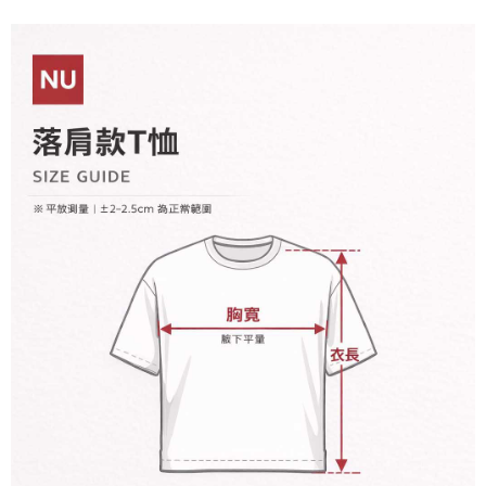
宅配
【注意事項】
１．透過由恩沛科技股份有限公司提供之「AFTEE先享後付」服務完成之交
每筆NT$65，滿NT$899(含以上)免運費
易，需依本服務之必要範圍內提供個人資料，並將交易相關給付款項請求債
權轉讓予恩沛科技股份有限公司。
２．關於個人資料處理事宜，請瀏覽以下網址：
https://aftee.tw/terms/#terms3
３．未成年的使用者請事先徵得法定代理人或監護人之同意方可使用
「AFTEE先享後付」，若未經同意申辦者引起之損失，本公司不負相關責
任。
４．使用「AFTEE先享後付」時，將依據個別帳號之用戶狀況，依本公司即
時審查核予不同之上限額度；若仍有額度不足之情形，本公司將視審查結果
請求用戶進行身份認證。
５．嚴禁一人註冊多個帳號或使用他人資訊註冊。若發現惡意使用之情形，
恩沛科技股份有限公司將有權停止該用戶之使用額度並採取法律行動。