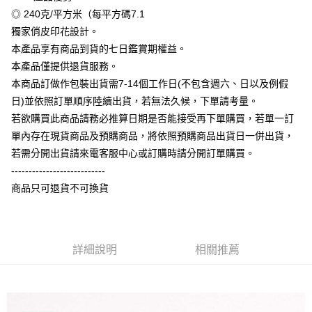
相關說明
◎ 240克/平方米（每平方碼7.1
【大哥付你分期使用說明】
獨家俏皮印花設計。
AFTEE先享後付
1.本服務由台灣大哥大提供，台灣大哥大用戶可立即使用無須另外申請。
本產品享有商品到貨的七日鑑賞期權益。
2.付款方式選擇「大哥付你分期」，訂單成立後會自動跳轉到大哥付的交易
相關說明
流程，驗證手機門號後，選擇欲分期的期數、繳款截止日，確認付款後即完
本產品僅提供退貨服務。
【關於「AFTEE先享後付」】
成交易。
ATM付款
AFTEE先享後付是「在收到商品之後才付款」的支付方式。 讓您購物簡單
本商品訂做作包裝出貨需7-14個工作日(不包含週六、日以及例假
3.實際核准額度、可分期數及費用金額請依後續交易確認頁面所載為準。
便利好安心！
4.訂單成立30分鐘內，如未前往確認交易或遇審核未通過，訂單將自動取
日)並依照訂單順序陸續出貨，若無法久候，下單請考量。
１．簡單：不需註冊會員、不需綁卡、不需儲值。
運送方式
消。如遇「轉專審核」未通過狀況，表示未達大哥付你分期系統評分，恕無
２．便利：只要手機號碼，簡訊認證，即可結帳。
若欲購買此商品請務必推算日期是否能接受再下單購買，若單一訂
法說明評估內容。
３．安心：先確認商品／服務後，再付款。
全家付款取貨
單內存在現貨商品及預購商品，將依照預購商品出貨日一併出貨，
【繳款方式說明】
1.分期款項不併入電信帳單，「大哥付你分期」於每月結算日後寄送繳費提
每筆NT$65，滿NT$899(含以上)免運費
若需分開出貨請來電客服中心或訂購時請分開訂單購買。
【「AFTEE先享後付」結帳流程】
醒簡訊。
１．於結帳方式選擇「AFTEE先享後付」後，將跳轉至「AFTEE先享後付」
---------------------------
2.透過簡訊連結打開帳單後，可選擇「超商條碼／台灣大直營門市／銀行轉
付款後全家取貨
結帳頁面，進行簡訊認證並確認金額後，即可完成結帳。
帳／街口支付／iPASS MONEY」等通路繳費。
商品只可退貨不可換貨
２．訂單成立數日內，您將收到繳費通知簡訊。
每筆NT$60，滿NT$899(含以上)免運費
３．收到繳費通知簡訊後14天內，點擊此簡訊中的連結，可透過四大超商／
【注意事項】
ATM／網路銀行／等多元方式進行付款，方視為交易完成。
7-11付款取貨
1.本服務係由「台灣大哥大股份有限公司」（以下簡稱本公司）所提供，讓
※ 請注意：結帳手續完成當下不需立刻繳費，但若您需要取消訂單，請聯絡
用戶於交易時，得透過本服務購買商品或服務，並由商店將買賣／分期付款
每筆NT$65，滿NT$899(含以上)免運費
購買商品的店家。未經商家同意取消之訂單仍視為有效，需透過AFTEE先享
詳細說明
相關推薦
買賣價金債權讓與本公司後，依約使用本公司帳單繳交帳款。
後付繳納相關費用。
2.基於同意付款使用「大哥付你分期」之契約關係目的，商店將以您的個人
付款後7-11取貨
※ 交易是否成功請以「AFTEE先享後付 」之結帳頁面顯示為準，若有關於
資料（包含姓名、電話或地址）提供予台灣大哥大進項蒐集、處理及利用，
是否繳費成功／繳費後需取消欲退款等相關疑問，請聯繫「AFTEE先享後付
每筆NT$60，滿NT$899(含以上)免運費
由本公司與您本人進行分期帳單所需資料之確認、核對及更正。
客戶支援中心」
https://netprotections.freshdesk.com/support/home
3.完整用戶服務條款，請詳閱以下連結：
https://oppay.tw/userRule