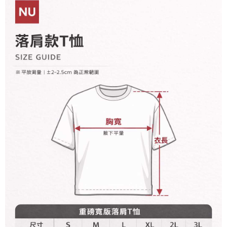
宅配
【注意事項】
１．透過由恩沛科技股份有限公司提供之「AFTEE先享後付」服務完成之交
每筆NT$65，滿NT$899(含以上)免運費
易，需依本服務之必要範圍內提供個人資料，並將交易相關給付款項請求債
權轉讓予恩沛科技股份有限公司。
２．關於個人資料處理事宜，請瀏覽以下網址：
https://aftee.tw/terms/#terms3
３．未成年的使用者請事先徵得法定代理人或監護人之同意方可使用
「AFTEE先享後付」，若未經同意申辦者引起之損失，本公司不負相關責
任。
４．使用「AFTEE先享後付」時，將依據個別帳號之用戶狀況，依本公司即
時審查核予不同之上限額度；若仍有額度不足之情形，本公司將視審查結果
請求用戶進行身份認證。
５．嚴禁一人註冊多個帳號或使用他人資訊註冊。若發現惡意使用之情形，
恩沛科技股份有限公司將有權停止該用戶之使用額度並採取法律行動。