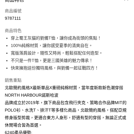
信用卡一次付款
商品編號
信用卡分期付款
9787111
3 期 0 利率 每期
NT$146
21家銀行
商品特色
6 期 0 利率 每期
NT$73
21家銀行
合作金庫商業銀行
第一商業銀行
穿上蜀王灰貓的劉備T恤，讓你成為街頭的焦點！
華南商業銀行
彰化商業銀行
12 期 0 利率 每期
NT$36
21家銀行
合作金庫商業銀行
第一商業銀行
100%純棉材質，讓你感受夏季的清爽自在。
上海商業儲蓄銀行
台北富邦商業銀行
華南商業銀行
彰化商業銀行
合作金庫商業銀行
第一商業銀行
超商取貨付款
國泰世華商業銀行
兆豐國際商業銀行
寬版落肩設計，隨性又時尚，輕鬆搭配任何造型。
上海商業儲蓄銀行
台北富邦商業銀行
華南商業銀行
彰化商業銀行
臺灣中小企業銀行
台中商業銀行
不只是一件T恤，更是三國英雄的魅力傳承！
國泰世華商業銀行
兆豐國際商業銀行
LINE Pay
上海商業儲蓄銀行
台北富邦商業銀行
匯豐（台灣）商業銀行
華泰商業銀行
臺灣中小企業銀行
台中商業銀行
快來擁抱這份獨特風格，與劉備一起征戰四方！
國泰世華商業銀行
兆豐國際商業銀行
聯邦商業銀行
遠東國際商業銀行
匯豐（台灣）商業銀行
華泰商業銀行
Apple Pay
臺灣中小企業銀行
台中商業銀行
元大商業銀行
永豐商業銀行
銷售重點
聯邦商業銀行
遠東國際商業銀行
匯豐（台灣）商業銀行
華泰商業銀行
玉山商業銀行
星展（台灣）商業銀行
街口支付
元大商業銀行
永豐商業銀行
北歐簡約風格X最新單品X重磅純棉材質，當年度新款新色潮穿搭
聯邦商業銀行
遠東國際商業銀行
台新國際商業銀行
中國信託商業銀行
玉山商業銀行
星展（台灣）商業銀行
NORTH HARBOUR諾斯哈波
元大商業銀行
永豐商業銀行
台灣樂天信用卡公司
悠遊付
台新國際商業銀行
中國信託商業銀行
玉山商業銀行
星展（台灣）商業銀行
品牌成立於2019年，旗下商品包含飛行夾克、策略合作品牌MIT的
台灣樂天信用卡公司
台新國際商業銀行
中國信託商業銀行
Google Pay
POLO衫、水洗T、排汗T等多樣化商品，北歐簡約風格，搭配亞規
台灣樂天信用卡公司
修身版型剪裁，更適合東方人身形，舒適有型的穿搭，無論正式或
全盈+PAY
休閒場合皆為首選。
大哥付你分期
6240產品優勢: