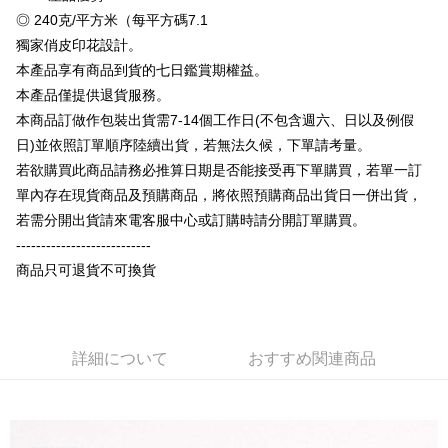
説明
◎ 240克/平方米（每平方碼7.1
【OP Pay Later 使用説明】
獨家俏皮印花設計。
AFTEE代金後払い
1. 本サービスは台湾大哥大によって提供され、台湾大哥大のユーザーは追
加の申請なしで即時に利用可能です。
本產品享有商品到貨的七日鑑賞期權益。
説明
2. 支払い方法で「OP Pay Later」を選択すると、注文が成立した後に自動
本產品僅提供退貨服務。
一、 AFTEE代金後払いについて
的に OP Pay Later の取引プロセスに移行し、携帯番号を確認後、分割払
ATM払い
1.お支払い方法でAFTEE代金後払いを選択すると、携帯電話認証ウィンド
本商品訂做作包裝出貨需7-14個工作日(不包含週六、日以及例假
いの回数や支払い期限を選択し、支払いを確認すると取引が完了します。
ウが表示されます。
3. 実際の承認額、分割回数および費用については、後続の取引確認ページ
日)並依照訂單順序陸續出貨，若無法久候，下單請考量。
2.SMSで認証してお支払い手続を進めてください。
配送方法
を基準とします。
3.注文するときのお支払いは不要です。商品はご指定の住所に配送されま
若欲購買此商品請務必推算日期是否能接受再下單購買，若單一訂
4. 注文成立後30分以内に確認取引を行わない場合や審査が通過しない場
す。
全家付款取貨
單內存在現貨商品及預購商品，將依照預購商品出貨日一併出貨，
合、注文は自動的にキャンセルされます。「転専審査」に未通過の状況が
4.ご注文が完了すると、携帯に支払い通知のSMSが届きます。アプリ会員
発生した場合は、システムの評価基準に達していないことを意味し、評価
配送毎にNT$65、NT$899以上で送料無料
若需分開出貨請來電客服中心或訂購時請分開訂單購買。
の場合は、AFTEE アプリプッシュ通知が届きます。
内容についての説明はいたしかねます。
5.商品受け取り時のお支払いは不要です。商品を確かめてから、SMSまた
---------------------------
付款後全家取貨
はアプリの通知に従って、4大コンビニ、またはATM/オンラインバンキン
商品只可退貨不可換貨
グでお支払いください。
配送毎にNT$60、NT$899以上で送料無料
【支払い方法の説明】
1. 分割払いの金額は電信請求書に統合されず、「OP Pay Later」は毎月の
代金納付期限は最短で 14 日以内ですので、ご注意ください。AFTEE アプ
7-11付款取貨
締め日後に支払いリマインダーのSMSを送信します。
リをダウンロードして AFTEE 会員になるとお支払い期限を最長 45 日以内
2. SMSのリンクを通じて請求書を開いた後、「コンビニバーコード／台湾
配送毎にNT$65、NT$899以上で送料無料
まで延長できます。
大直営店舗／銀行振込／街口支払い／iPASS MONEY」などのチャネルで
詳細について
おすすめ関連商品
支払いを選択できます。
付款後7-11取貨
お支払期限は、ショップが請求した期日と、AFTEEで延長できる日数をも
とに計算されます。AFTEEで注文すると、商品を受け取るまで支払い期限
配送毎にNT$60、NT$899以上で送料無料
【注意事項】
を延長できますが、商品を期限内に受け取れない場合があります（例：予
1. 本サービスは「台湾大哥大株式会社」（以下「当社」といいます）によ
約商品や商品到着日が比較的遅い商品）。そのため、商品到着の有無に関
宅配
って提供され、ユーザーが取引時に本サービスを通じて商品やサービスを