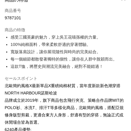
クレジットカード1回払い
商品番号
クレジットカード分割払い
9787101
3回払い、金利0、毎回
NT$146
21行の銀行
商品の特徴
6回払い、金利0、毎回
NT$73
21行の銀行
合作金庫商業銀行
第一商業銀行
感受三國英豪的魅力，穿上吳王花喵孫權的力量。
華南商業銀行
彰化商業銀行
12回払い、金利0、毎回
NT$36
21行の銀行
合作金庫商業銀行
第一商業銀行
100%純棉面料，帶來柔軟舒適的穿著體驗。
上海商業儲蓄銀行
台北富邦商業銀行
華南商業銀行
彰化商業銀行
合作金庫商業銀行
第一商業銀行
コンビニ店頭代金引換
国泰世華商業銀行
兆豐國際商業銀行
寬版落肩設計，讓你展現隨性與時尚的完美結合。
上海商業儲蓄銀行
台北富邦商業銀行
華南商業銀行
彰化商業銀行
台湾中小企業銀行
台中商業銀行
每一個細節都散發著獨特的個性，讓你在人群中脫穎而出。
国泰世華商業銀行
兆豐國際商業銀行
LINE Pay
上海商業儲蓄銀行
台北富邦商業銀行
HSBC(台湾)商業銀行
華泰商業銀行
台湾中小企業銀行
台中商業銀行
這款T恤，將歷史與潮流完美融合，絕對不能錯過！
国泰世華商業銀行
兆豐國際商業銀行
聯邦商業銀行
遠東国際商業銀行
HSBC(台湾)商業銀行
華泰商業銀行
Apple Pay
台湾中小企業銀行
台中商業銀行
元大商業銀行
永豐商業銀行
聯邦商業銀行
遠東国際商業銀行
セールスポイント
HSBC(台湾)商業銀行
華泰商業銀行
玉山商業銀行
星展(台湾)商業銀行
JKOPAY
元大商業銀行
永豐商業銀行
北歐簡約風格X最新單品X重磅純棉材質，當年度新款新色潮穿搭
聯邦商業銀行
遠東国際商業銀行
台新國際商業銀行
中国信託商業銀行
玉山商業銀行
星展(台湾)商業銀行
元大商業銀行
永豐商業銀行
NORTH HARBOUR諾斯哈波
台湾楽天クレジットカード会社
Easy Wallet
台新國際商業銀行
中国信託商業銀行
玉山商業銀行
星展(台湾)商業銀行
品牌成立於2019年，旗下商品包含飛行夾克、策略合作品牌MIT的
台湾楽天クレジットカード会社
台新國際商業銀行
中国信託商業銀行
Google Pay
POLO衫、水洗T、排汗T等多樣化商品，北歐簡約風格，搭配亞規
台湾楽天クレジットカード会社
修身版型剪裁，更適合東方人身形，舒適有型的穿搭，無論正式或
Plus Pay
休閒場合皆為首選。
OP Pay Later
6240產品優勢: