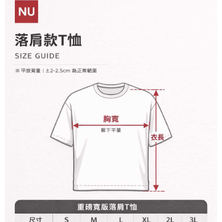
わらず、AFTEEで指定された期限内にお支払いください。
購入できるようにし、店舗が売買／分割払い売買の債権を当社に譲渡した
配送毎にNT$65、NT$899以上で送料無料
後、契約に基づいて当社の請求書で帳款を支払うことになります。
二、支払い限度額
2. 「OP Pay Later」を利用する契約関係の目的から、店舗はあなたの個人
1.初回 AFTEEを ご利用の際に、認証結果及び当社の審査の結果に基づ
情報（名前、電話または住所を含む）を台湾大哥大に提供し、収集、処理
き、限度額が設定されます。
および利用するために、当社があなた本人と分割請求書に必要な情報の確
2.決済金額は最低NT$20です。
認、照合および修正を行います。
3.現在、台湾の会員のみご利用いただけます。
3. 完全なユーザーサービス規約については、以下のリンクを参照してくだ
さい：
https://oppay.tw/userRule
三、利用規約「AFTEE代金後払い」（以下当サービスという）はネットプ
ロテクションズ（以下 AFTEE という）が提供し、AFTEEが代金を徴収し
ます。当サービスご利用の際に提供しなければならない個人情報（注文者
の氏名、電話番号、受取人の氏名、電話番号、受取人住所を含むがこれに
限らない）は、AFTEEに渡され当サービスで必要な範囲内で利用されま
す。AFTEEの個人情報の収集、処理、利用について、詳細はAFTEE公式ホ
ームページの『個人情報の収集、処理及び利用に関する声明』をご参照く
ださい（
https://aftee.tw/privacypolicy/
）。
AFTEEの初回ご利用の際に、審査を通過すれば、最高額がNT$10,000にな
ります。支払い期限を過ぎた場合、その金額に基づいて年利20%の遅延滞
納金が加算されます。未成年の利用者は、事前に法定代理人または後見人
の同意を得ればAFTEEをご利用いただけます。
個人情報の処理、利用について疑問がある、または関連する法律の権利を
行使したい場合は、ネットプロテクションズ
cs_tw@netprotections.co.jp
にご連絡ください。上記に示した個人情報を、必要な購入注文書とあわせ