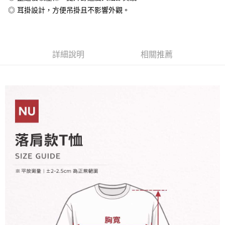
相關說明
◎ 耳掛設計，方便吊掛且不影響外觀。
【大哥付你分期使用說明】
AFTEE先享後付
1.本服務由台灣大哥大提供，台灣大哥大用戶可立即使用無須另外申請。
2.付款方式選擇「大哥付你分期」，訂單成立後會自動跳轉到大哥付的交易
相關說明
流程，驗證手機門號後，選擇欲分期的期數、繳款截止日，確認付款後即完
【關於「AFTEE先享後付」】
成交易。
詳細說明
相關推薦
ATM付款
AFTEE先享後付是「在收到商品之後才付款」的支付方式。 讓您購物簡單
3.實際核准額度、可分期數及費用金額請依後續交易確認頁面所載為準。
便利好安心！
4.訂單成立30分鐘內，如未前往確認交易或遇審核未通過，訂單將自動取
１．簡單：不需註冊會員、不需綁卡、不需儲值。
運送方式
消。如遇「轉專審核」未通過狀況，表示未達大哥付你分期系統評分，恕無
２．便利：只要手機號碼，簡訊認證，即可結帳。
法說明評估內容。
３．安心：先確認商品／服務後，再付款。
全家付款取貨
【繳款方式說明】
1.分期款項不併入電信帳單，「大哥付你分期」於每月結算日後寄送繳費提
每筆NT$65，滿NT$899(含以上)免運費
【「AFTEE先享後付」結帳流程】
醒簡訊。
１．於結帳方式選擇「AFTEE先享後付」後，將跳轉至「AFTEE先享後付」
2.透過簡訊連結打開帳單後，可選擇「超商條碼／台灣大直營門市／銀行轉
付款後全家取貨
結帳頁面，進行簡訊認證並確認金額後，即可完成結帳。
帳／街口支付／iPASS MONEY」等通路繳費。
２．訂單成立數日內，您將收到繳費通知簡訊。
每筆NT$60，滿NT$899(含以上)免運費
３．收到繳費通知簡訊後14天內，點擊此簡訊中的連結，可透過四大超商／
【注意事項】
ATM／網路銀行／等多元方式進行付款，方視為交易完成。
7-11付款取貨
1.本服務係由「台灣大哥大股份有限公司」（以下簡稱本公司）所提供，讓
※ 請注意：結帳手續完成當下不需立刻繳費，但若您需要取消訂單，請聯絡
用戶於交易時，得透過本服務購買商品或服務，並由商店將買賣／分期付款
每筆NT$65，滿NT$899(含以上)免運費
購買商品的店家。未經商家同意取消之訂單仍視為有效，需透過AFTEE先享
買賣價金債權讓與本公司後，依約使用本公司帳單繳交帳款。
後付繳納相關費用。
2.基於同意付款使用「大哥付你分期」之契約關係目的，商店將以您的個人
付款後7-11取貨
※ 交易是否成功請以「AFTEE先享後付 」之結帳頁面顯示為準，若有關於
資料（包含姓名、電話或地址）提供予台灣大哥大進項蒐集、處理及利用，
是否繳費成功／繳費後需取消欲退款等相關疑問，請聯繫「AFTEE先享後付
每筆NT$60，滿NT$899(含以上)免運費
由本公司與您本人進行分期帳單所需資料之確認、核對及更正。
客戶支援中心」
https://netprotections.freshdesk.com/support/home
3.完整用戶服務條款，請詳閱以下連結：
https://oppay.tw/userRule