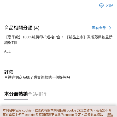
客服
商品相關分類 (4)
查看全部
【夏季款】100%純棉印花短袖T恤
【新品上市】寬版落肩款重磅
純棉T恤
ALL
評價
喜歡這個商品嗎？購買後給他一個好評吧
本分類熱銷
全站排行
本網站中使用 cookie，欲查詢有關本網站使用 cookie 方式之詳情，及若您不希
熱門標籤
望在電腦上使用 cookie 時應如何變更電腦的 cookie 設定，請參閱本網站「
隱私