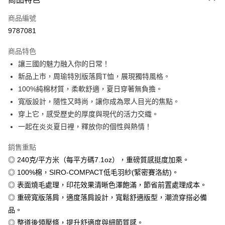
信用卡一次付款
商品編號
信用卡分期付款
9787081
3 期 0 利率 每期
NT$146
21家銀行
商品特色
6 期 0 利率 每期
NT$73
21家銀行
合作金庫商業銀行
第一商業銀行
讓三國的魅力融入你的日常！
華南商業銀行
彰化商業銀行
12 期 0 利率 每期
NT$36
21家銀行
合作金庫商業銀行
第一商業銀行
新品上市，周瑜特別版落肩T恤，展現獨特風格。
上海商業儲蓄銀行
台北富邦商業銀行
華南商業銀行
彰化商業銀行
合作金庫商業銀行
第一商業銀行
超商取貨付款
國泰世華商業銀行
兆豐國際商業銀行
100%純棉材質，柔軟舒適，夏日穿著無負擔。
上海商業儲蓄銀行
台北富邦商業銀行
華南商業銀行
彰化商業銀行
臺灣中小企業銀行
台中商業銀行
寬版設計，隨性又時尚，讓你成為眾人目光的焦點。
國泰世華商業銀行
兆豐國際商業銀行
LINE Pay
上海商業儲蓄銀行
台北富邦商業銀行
匯豐（台灣）商業銀行
華泰商業銀行
臺灣中小企業銀行
台中商業銀行
穿上它，感受歷史的厚度與現代的活力交織。
國泰世華商業銀行
兆豐國際商業銀行
聯邦商業銀行
遠東國際商業銀行
匯豐（台灣）商業銀行
華泰商業銀行
Apple Pay
一起在炎炎夏日裡，釋放你的個性與熱情！
臺灣中小企業銀行
台中商業銀行
元大商業銀行
永豐商業銀行
聯邦商業銀行
遠東國際商業銀行
匯豐（台灣）商業銀行
華泰商業銀行
玉山商業銀行
星展（台灣）商業銀行
街口支付
元大商業銀行
永豐商業銀行
銷售重點
聯邦商業銀行
遠東國際商業銀行
台新國際商業銀行
中國信託商業銀行
玉山商業銀行
星展（台灣）商業銀行
◎ 240克/平方米（每平方碼7.1oz），重磅質感挺度加乘。
元大商業銀行
永豐商業銀行
台灣樂天信用卡公司
悠遊付
台新國際商業銀行
中國信託商業銀行
玉山商業銀行
星展（台灣）商業銀行
◎ 100%棉，SIRO-COMPACT低毛羽紗(緊密賽洛紡)。
台灣樂天信用卡公司
台新國際商業銀行
中國信託商業銀行
Google Pay
◎ 表面燒毛處理，印花效果清晰色澤飽滿，節省前置處理成本。
台灣樂天信用卡公司
◎ 重磅寬版落肩，適度落肩設計，寬鬆舒適版型，潮流穿搭必備
全盈+PAY
品。
大哥付你分期
◎ 整道後領壓條，提升舒適度與細節質感。