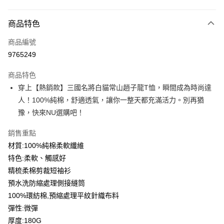
付款方式
商品特色
信用卡一次付款
商品編號
信用卡分期付款
9765249
3 期 0 利率 每期
NT$93
21家銀行
商品特色
6 期 0 利率 每期
NT$46
21家銀行
合作金庫商業銀行
第一商業銀行
穿上【熱銷款】三國名將白貓常山趙子龍T恤，瞬間成為時尚達
華南商業銀行
彰化商業銀行
12 期 0 利率 每期
NT$23
21家銀行
合作金庫商業銀行
第一商業銀行
人！100%純棉，舒適透氣，讓你一整天都充滿活力。別再猶
上海商業儲蓄銀行
台北富邦商業銀行
華南商業銀行
彰化商業銀行
合作金庫商業銀行
第一商業銀行
超商取貨付款
國泰世華商業銀行
兆豐國際商業銀行
豫，快來NU選購吧！
上海商業儲蓄銀行
台北富邦商業銀行
華南商業銀行
彰化商業銀行
臺灣中小企業銀行
台中商業銀行
國泰世華商業銀行
兆豐國際商業銀行
LINE Pay
上海商業儲蓄銀行
台北富邦商業銀行
銷售重點
匯豐（台灣）商業銀行
華泰商業銀行
臺灣中小企業銀行
台中商業銀行
國泰世華商業銀行
兆豐國際商業銀行
聯邦商業銀行
遠東國際商業銀行
材質:100%純棉柔軟纖維
匯豐（台灣）商業銀行
華泰商業銀行
Apple Pay
臺灣中小企業銀行
台中商業銀行
元大商業銀行
永豐商業銀行
特色:柔軟、觸感好
聯邦商業銀行
遠東國際商業銀行
匯豐（台灣）商業銀行
華泰商業銀行
玉山商業銀行
星展（台灣）商業銀行
街口支付
元大商業銀行
永豐商業銀行
精梳柔棉剪裁短袖衫
聯邦商業銀行
遠東國際商業銀行
台新國際商業銀行
中國信託商業銀行
玉山商業銀行
星展（台灣）商業銀行
預水洗防縮處理側接縫筒
元大商業銀行
永豐商業銀行
台灣樂天信用卡公司
悠遊付
台新國際商業銀行
中國信託商業銀行
玉山商業銀行
星展（台灣）商業銀行
100%環紡棉,預縮處理平紋針織布料
台灣樂天信用卡公司
台新國際商業銀行
中國信託商業銀行
Google Pay
彈性:微彈
台灣樂天信用卡公司
厚度:180G
全盈+PAY