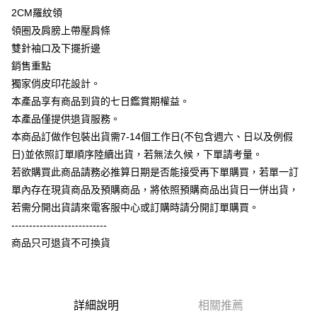
2CM羅紋領
大哥付你分期
領圈及肩膀上帶壓肩條
相關說明
雙針袖口及下擺折邊
【大哥付你分期使用說明】
銷售重點
AFTEE先享後付
1.本服務由台灣大哥大提供，台灣大哥大用戶可立即使用無須另外申請。
獨家俏皮印花設計。
2.付款方式選擇「大哥付你分期」，訂單成立後會自動跳轉到大哥付的交易
相關說明
流程，驗證手機門號後，選擇欲分期的期數、繳款截止日，確認付款後即完
本產品享有商品到貨的七日鑑賞期權益。
【關於「AFTEE先享後付」】
成交易。
ATM付款
AFTEE先享後付是「在收到商品之後才付款」的支付方式。 讓您購物簡單
本產品僅提供退貨服務。
3.實際核准額度、可分期數及費用金額請依後續交易確認頁面所載為準。
便利好安心！
4.訂單成立30分鐘內，如未前往確認交易或遇審核未通過，訂單將自動取
本商品訂做作包裝出貨需7-14個工作日(不包含週六、日以及例假
１．簡單：不需註冊會員、不需綁卡、不需儲值。
運送方式
消。如遇「轉專審核」未通過狀況，表示未達大哥付你分期系統評分，恕無
２．便利：只要手機號碼，簡訊認證，即可結帳。
日)並依照訂單順序陸續出貨，若無法久候，下單請考量。
法說明評估內容。
３．安心：先確認商品／服務後，再付款。
全家付款取貨
若欲購買此商品請務必推算日期是否能接受再下單購買，若單一訂
【繳款方式說明】
1.分期款項不併入電信帳單，「大哥付你分期」於每月結算日後寄送繳費提
每筆NT$65，滿NT$899(含以上)免運費
單內存在現貨商品及預購商品，將依照預購商品出貨日一併出貨，
【「AFTEE先享後付」結帳流程】
醒簡訊。
１．於結帳方式選擇「AFTEE先享後付」後，將跳轉至「AFTEE先享後付」
若需分開出貨請來電客服中心或訂購時請分開訂單購買。
2.透過簡訊連結打開帳單後，可選擇「超商條碼／台灣大直營門市／銀行轉
付款後全家取貨
結帳頁面，進行簡訊認證並確認金額後，即可完成結帳。
帳／街口支付／iPASS MONEY」等通路繳費。
---------------------------
２．訂單成立數日內，您將收到繳費通知簡訊。
每筆NT$60，滿NT$899(含以上)免運費
商品只可退貨不可換貨
３．收到繳費通知簡訊後14天內，點擊此簡訊中的連結，可透過四大超商／
【注意事項】
ATM／網路銀行／等多元方式進行付款，方視為交易完成。
7-11付款取貨
1.本服務係由「台灣大哥大股份有限公司」（以下簡稱本公司）所提供，讓
※ 請注意：結帳手續完成當下不需立刻繳費，但若您需要取消訂單，請聯絡
用戶於交易時，得透過本服務購買商品或服務，並由商店將買賣／分期付款
每筆NT$65，滿NT$899(含以上)免運費
購買商品的店家。未經商家同意取消之訂單仍視為有效，需透過AFTEE先享
買賣價金債權讓與本公司後，依約使用本公司帳單繳交帳款。
後付繳納相關費用。
2.基於同意付款使用「大哥付你分期」之契約關係目的，商店將以您的個人
詳細說明
相關推薦
付款後7-11取貨
※ 交易是否成功請以「AFTEE先享後付 」之結帳頁面顯示為準，若有關於
資料（包含姓名、電話或地址）提供予台灣大哥大進項蒐集、處理及利用，