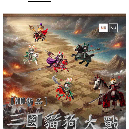
是否繳費成功／繳費後需取消欲退款等相關疑問，請聯繫「AFTEE先享後付
每筆NT$60，滿NT$899(含以上)免運費
由本公司與您本人進行分期帳單所需資料之確認、核對及更正。
客戶支援中心」
https://netprotections.freshdesk.com/support/home
3.完整用戶服務條款，請詳閱以下連結：
https://oppay.tw/userRule
宅配
【注意事項】
１．透過由恩沛科技股份有限公司提供之「AFTEE先享後付」服務完成之交
每筆NT$65，滿NT$899(含以上)免運費
易，需依本服務之必要範圍內提供個人資料，並將交易相關給付款項請求債
權轉讓予恩沛科技股份有限公司。
２．關於個人資料處理事宜，請瀏覽以下網址：
https://aftee.tw/terms/#terms3
３．未成年的使用者請事先徵得法定代理人或監護人之同意方可使用
「AFTEE先享後付」，若未經同意申辦者引起之損失，本公司不負相關責
任。
４．使用「AFTEE先享後付」時，將依據個別帳號之用戶狀況，依本公司即
時審查核予不同之上限額度；若仍有額度不足之情形，本公司將視審查結果
請求用戶進行身份認證。
５．嚴禁一人註冊多個帳號或使用他人資訊註冊。若發現惡意使用之情形，
恩沛科技股份有限公司將有權停止該用戶之使用額度並採取法律行動。