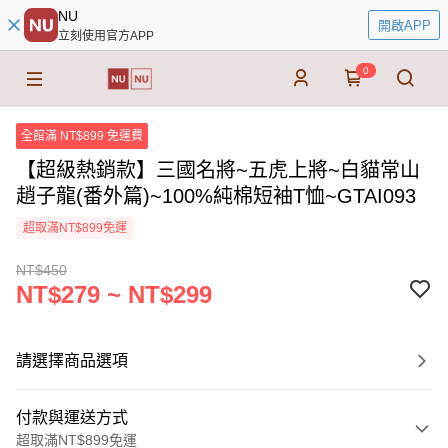
NU
開啟APP
立刻使用官方APP
0
全館滿 NT$899 免運費
【超級熱銷款】三國名將~五虎上將~白貓常山
趙子龍(番外篇)~100%純棉短袖T恤~GTAI093
超取滿NT$899免運
NT$450
NT$279 ~ NT$299
請選擇商品選項
付款與運送方式
超取滿NT$899免運