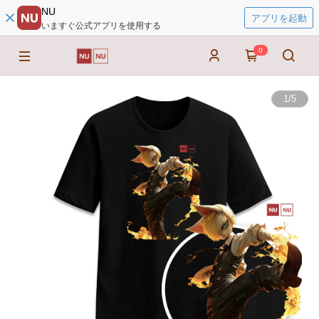
NU
アプリを起動
いますぐ公式アプリを使用する
0
1
/
5