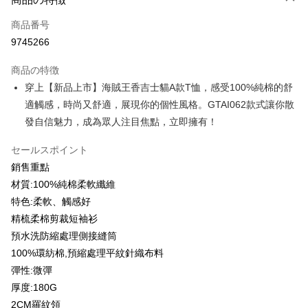
クレジットカード1回払い
商品番号
クレジットカード分割払い
9745266
3回払い、金利0、毎回
NT$93
21行の銀行
商品の特徴
6回払い、金利0、毎回
NT$46
21行の銀行
合作金庫商業銀行
第一商業銀行
穿上【新品上市】海賊王香吉士貓A款T恤，感受100%純棉的舒
華南商業銀行
彰化商業銀行
12回払い、金利0、毎回
NT$23
21行の銀行
合作金庫商業銀行
第一商業銀行
適觸感，時尚又舒適，展現你的個性風格。GTAI062款式讓你散
上海商業儲蓄銀行
台北富邦商業銀行
華南商業銀行
彰化商業銀行
合作金庫商業銀行
第一商業銀行
コンビニ店頭代金引換
国泰世華商業銀行
兆豐國際商業銀行
發自信魅力，成為眾人注目焦點，立即擁有！
上海商業儲蓄銀行
台北富邦商業銀行
華南商業銀行
彰化商業銀行
台湾中小企業銀行
台中商業銀行
国泰世華商業銀行
兆豐國際商業銀行
LINE Pay
上海商業儲蓄銀行
台北富邦商業銀行
HSBC(台湾)商業銀行
華泰商業銀行
セールスポイント
台湾中小企業銀行
台中商業銀行
国泰世華商業銀行
兆豐國際商業銀行
聯邦商業銀行
遠東国際商業銀行
銷售重點
HSBC(台湾)商業銀行
華泰商業銀行
Apple Pay
台湾中小企業銀行
台中商業銀行
元大商業銀行
永豐商業銀行
聯邦商業銀行
遠東国際商業銀行
材質:100%純棉柔軟纖維
HSBC(台湾)商業銀行
華泰商業銀行
玉山商業銀行
星展(台湾)商業銀行
JKOPAY
元大商業銀行
永豐商業銀行
特色:柔軟、觸感好
聯邦商業銀行
遠東国際商業銀行
台新國際商業銀行
中国信託商業銀行
玉山商業銀行
星展(台湾)商業銀行
元大商業銀行
永豐商業銀行
精梳柔棉剪裁短袖衫
台湾楽天クレジットカード会社
Easy Wallet
台新國際商業銀行
中国信託商業銀行
玉山商業銀行
星展(台湾)商業銀行
預水洗防縮處理側接縫筒
台湾楽天クレジットカード会社
台新國際商業銀行
中国信託商業銀行
Google Pay
100%環紡棉,預縮處理平紋針織布料
台湾楽天クレジットカード会社
彈性:微彈
Plus Pay
厚度:180G
OP Pay Later
2CM羅紋領