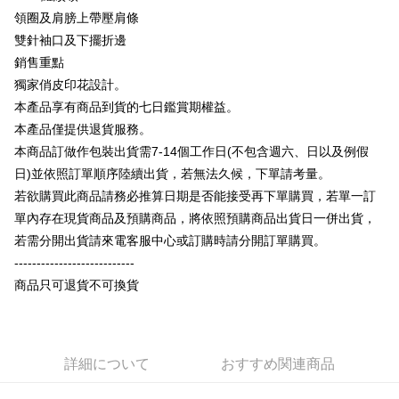
説明
領圈及肩膀上帶壓肩條
【OP Pay Later 使用説明】
雙針袖口及下擺折邊
AFTEE代金後払い
1. 本サービスは台湾大哥大によって提供され、台湾大哥大のユーザーは追
加の申請なしで即時に利用可能です。
銷售重點
説明
2. 支払い方法で「OP Pay Later」を選択すると、注文が成立した後に自動
獨家俏皮印花設計。
一、 AFTEE代金後払いについて
的に OP Pay Later の取引プロセスに移行し、携帯番号を確認後、分割払
ATM払い
1.お支払い方法でAFTEE代金後払いを選択すると、携帯電話認証ウィンド
本產品享有商品到貨的七日鑑賞期權益。
いの回数や支払い期限を選択し、支払いを確認すると取引が完了します。
ウが表示されます。
3. 実際の承認額、分割回数および費用については、後続の取引確認ページ
本產品僅提供退貨服務。
2.SMSで認証してお支払い手続を進めてください。
配送方法
を基準とします。
3.注文するときのお支払いは不要です。商品はご指定の住所に配送されま
本商品訂做作包裝出貨需7-14個工作日(不包含週六、日以及例假
4. 注文成立後30分以内に確認取引を行わない場合や審査が通過しない場
す。
全家付款取貨
日)並依照訂單順序陸續出貨，若無法久候，下單請考量。
合、注文は自動的にキャンセルされます。「転専審査」に未通過の状況が
4.ご注文が完了すると、携帯に支払い通知のSMSが届きます。アプリ会員
発生した場合は、システムの評価基準に達していないことを意味し、評価
配送毎にNT$65、NT$899以上で送料無料
若欲購買此商品請務必推算日期是否能接受再下單購買，若單一訂
の場合は、AFTEE アプリプッシュ通知が届きます。
内容についての説明はいたしかねます。
5.商品受け取り時のお支払いは不要です。商品を確かめてから、SMSまた
單內存在現貨商品及預購商品，將依照預購商品出貨日一併出貨，
付款後全家取貨
はアプリの通知に従って、4大コンビニ、またはATM/オンラインバンキン
若需分開出貨請來電客服中心或訂購時請分開訂單購買。
グでお支払いください。
配送毎にNT$60、NT$899以上で送料無料
【支払い方法の説明】
---------------------------
1. 分割払いの金額は電信請求書に統合されず、「OP Pay Later」は毎月の
代金納付期限は最短で 14 日以内ですので、ご注意ください。AFTEE アプ
7-11付款取貨
商品只可退貨不可換貨
締め日後に支払いリマインダーのSMSを送信します。
リをダウンロードして AFTEE 会員になるとお支払い期限を最長 45 日以内
2. SMSのリンクを通じて請求書を開いた後、「コンビニバーコード／台湾
配送毎にNT$65、NT$899以上で送料無料
まで延長できます。
大直営店舗／銀行振込／街口支払い／iPASS MONEY」などのチャネルで
支払いを選択できます。
付款後7-11取貨
お支払期限は、ショップが請求した期日と、AFTEEで延長できる日数をも
とに計算されます。AFTEEで注文すると、商品を受け取るまで支払い期限
配送毎にNT$60、NT$899以上で送料無料
詳細について
おすすめ関連商品
【注意事項】
を延長できますが、商品を期限内に受け取れない場合があります（例：予
1. 本サービスは「台湾大哥大株式会社」（以下「当社」といいます）によ
約商品や商品到着日が比較的遅い商品）。そのため、商品到着の有無に関
宅配
って提供され、ユーザーが取引時に本サービスを通じて商品やサービスを