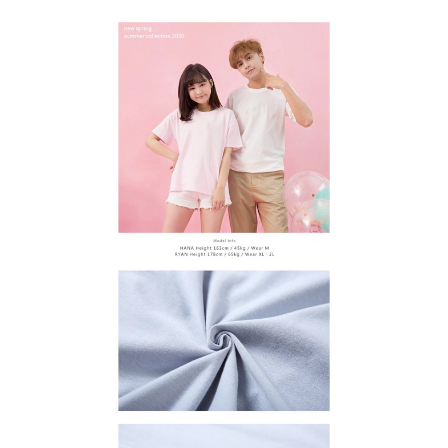
わらず、AFTEEで指定された期限内にお支払いください。
購入できるようにし、店舗が売買／分割払い売買の債権を当社に譲渡した
配送毎にNT$65、NT$899以上で送料無料
後、契約に基づいて当社の請求書で帳款を支払うことになります。
二、支払い限度額
2. 「OP Pay Later」を利用する契約関係の目的から、店舗はあなたの個人
1.初回 AFTEEを ご利用の際に、認証結果及び当社の審査の結果に基づ
情報（名前、電話または住所を含む）を台湾大哥大に提供し、収集、処理
き、限度額が設定されます。
および利用するために、当社があなた本人と分割請求書に必要な情報の確
2.決済金額は最低NT$20です。
認、照合および修正を行います。
3.現在、台湾の会員のみご利用いただけます。
3. 完全なユーザーサービス規約については、以下のリンクを参照してくだ
さい：
https://oppay.tw/userRule
三、利用規約「AFTEE代金後払い」（以下当サービスという）はネットプ
ロテクションズ（以下 AFTEE という）が提供し、AFTEEが代金を徴収し
ます。当サービスご利用の際に提供しなければならない個人情報（注文者
の氏名、電話番号、受取人の氏名、電話番号、受取人住所を含むがこれに
限らない）は、AFTEEに渡され当サービスで必要な範囲内で利用されま
す。AFTEEの個人情報の収集、処理、利用について、詳細はAFTEE公式ホ
ームページの『個人情報の収集、処理及び利用に関する声明』をご参照く
ださい（
https://aftee.tw/privacypolicy/
）。
AFTEEの初回ご利用の際に、審査を通過すれば、最高額がNT$10,000にな
ります。支払い期限を過ぎた場合、その金額に基づいて年利20%の遅延滞
納金が加算されます。未成年の利用者は、事前に法定代理人または後見人
の同意を得ればAFTEEをご利用いただけます。
個人情報の処理、利用について疑問がある、または関連する法律の権利を
行使したい場合は、ネットプロテクションズ
cs_tw@netprotections.co.jp
にご連絡ください。上記に示した個人情報を、必要な購入注文書とあわせ