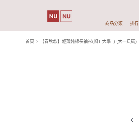
商品分類
排行
首頁
【春秋款】輕薄純棉長袖衫(帽T 大學T) (大一尺碼)