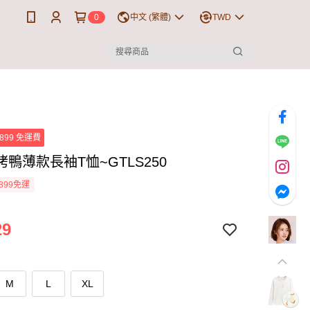
0
中文 (繁體)
TWD
899 免運費
鴨薄款長袖T恤~GTLS250
899免運
29
M
L
XL