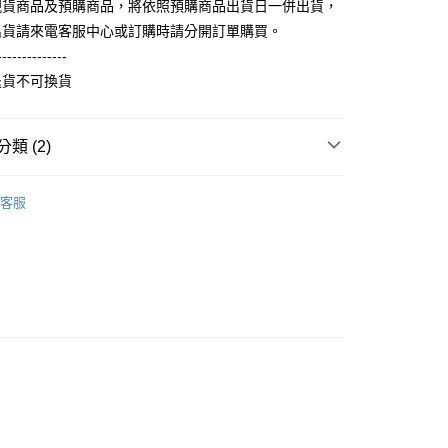
准額度、可分期數及費用金額請依後續交易確認頁面所載為準。
現貨商品及預購商品，將依照預購商品出貨日一併出貨，
心！
立30分鐘內，如未前往確認交易或遇審核未通過，訂單將自動取
：不需註冊會員、不需綁卡、不需儲值。
出貨請來電客服中心或訂購時請分開訂單購買。
「轉專審核」未通過狀況，表示未達大哥付你分期系統評分，恕
：只要手機號碼，簡訊認證，即可結帳。
--------------
評估內容。
：先確認商品／服務後，再付款。
式說明】
退貨不可換貨
取貨
項不併入電信帳單，「大哥付你分期」於每月結算日後寄送繳費提
EE先享後付」結帳流程】
5，滿NT$899(含以上)免運費
方式選擇「AFTEE先享後付」後，將跳轉至「AFTEE先享後
訊連結打開帳單後，可選擇「超商條碼／台灣大直營門市／銀行轉
頁面，進行簡訊認證並確認金額後，即可完成結帳。
類 (2)
付／iPASS MONEY」等通路繳費。
家取貨
成立數日內，您將收到繳費通知簡訊。
費通知簡訊後14天內，點擊此簡訊中的連結，可透過四大超商
0，滿NT$899(含以上)免運費
輕薄純棉長袖衫(帽T 大學T) (大一尺碼)
項】
長袖 T Shirt
網路銀行／等多元方式進行付款，方視為交易完成。
客服
係由「台灣大哥大股份有限公司」（以下簡稱本公司）所提供，讓
：結帳手續完成當下不需立刻繳費，但若您需要取消訂單，請聯
取貨
易時，得透過本服務購買商品或服務，並由商店將買賣／分期付
的店家。未經商家同意取消之訂單仍視為有效，需透過AFTEE
金債權讓與本公司後，依約使用本公司帳單繳交帳款。
繳納相關費用。
5，滿NT$899(含以上)免運費
意付款使用「大哥付你分期」之契約關係目的，商店將以您的個人
否成功請以「AFTEE先享後付 」之結帳頁面顯示為準，若有關於
含姓名、電話或地址）提供予台灣大哥大進項蒐集、處理及利
功／繳費後需取消欲退款等相關疑問，請聯繫「AFTEE先享後
1取貨
公司與您本人進行分期帳單所需資料之確認、核對及更正。
援中心」
https://netprotections.freshdesk.com/support/home
0，滿NT$899(含以上)免運費
戶服務條款，請詳閱以下連結：
https://oppay.tw/userRule
項】
恩沛科技股份有限公司提供之「AFTEE先享後付」服務完成之
依本服務之必要範圍內提供個人資料，並將交易相關給付款項請
5，滿NT$899(含以上)免運費
讓予恩沛科技股份有限公司。
個人資料處理事宜，請瀏覽以下網址：
ee.tw/terms/#terms3
年的使用者請事先徵得法定代理人或監護人之同意方可使用