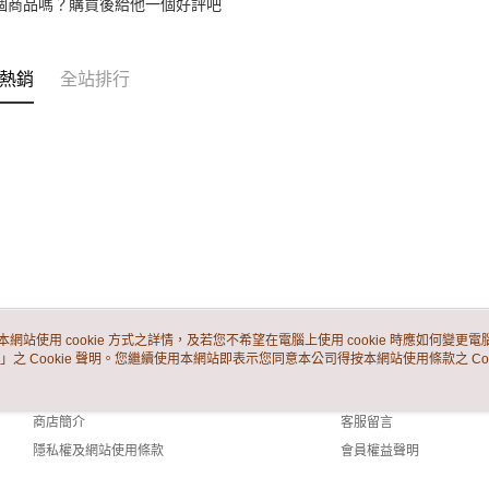
個商品嗎？購買後給他一個好評吧
「AFTE
任。
４．使用「
即時審查
熱銷
全站排行
結果請求
５．嚴禁
形，恩沛
動。
本網站使用 cookie 方式之詳情，及若您不希望在電腦上使用 cookie 時應如何變更電腦的
」之 Cookie 聲明。您繼續使用本網站即表示您同意本公司得按本網站使用條款之 Coo
關於我們
客服資訊
品牌故事
購物說明
商店簡介
客服留言
隱私權及網站使用條款
會員權益聲明
聯絡我們