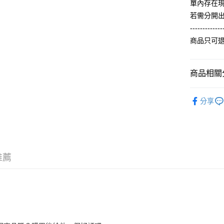
3.實際核
單內存在
便利好安
4.訂單成
１．簡單
若需分開
消。如遇
２．便利
運送方式
-------------
無法說明
３．安心
【繳款方
商品只可
全家付款
1.分期款
【「AFT
醒簡訊。
每筆NT$6
１．於結帳
2.透過簡
付」結帳
商品相關分
帳／街口支
付款後全
２．訂單
３．收到繳
每筆NT$6
【春秋款】
【注意事
／ATM／
分享
1.本服務
※ 請注意
7-11付款
ALL
用戶於交
絡購買商品
款買賣價
先享後付
每筆NT$6
2.基於同
※ 交易是
資料（包
是否繳費成
付款後7-1
用，由本
付客戶支
每筆NT$6
3.完整用
推薦
【注意事
宅配
１．透過由
交易，需
每筆NT$6
求債權轉
２．關於
https://aft
３．未成