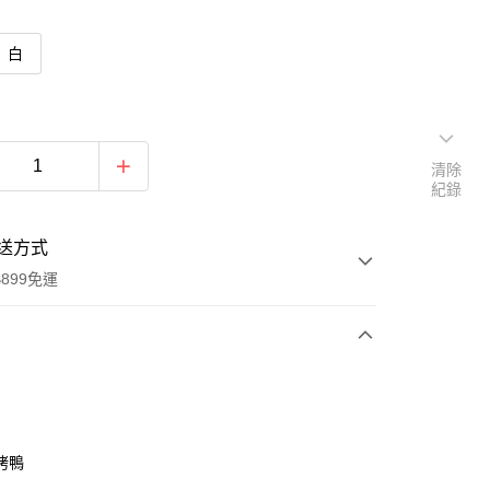
白
清除
紀錄
送方式
899免運
次付款
期付款
0 利率 每期
NT$109
21家銀行
烤鴨
0 利率 每期
NT$54
21家銀行
庫商業銀行
第一商業銀行