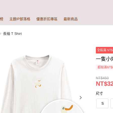
榜
主題IP部落格
優惠折扣專區
最新商品
長袖 T Shirt
全館滿 NT$
一隻小烤
超取滿NT$
NT$450
NT$3
尺寸
S