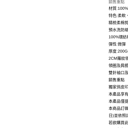
銷售重點
華南商
12 期
合作金
材質:10
上海商
華南商
特色:柔軟
合作金
超商取貨
國泰世
上海商
華南商
精梳柔棉
臺灣中
國泰世
LINE Pay
上海商
匯豐（
預水洗防
臺灣中
國泰世
聯邦商
100%環
匯豐（
Apple Pay
臺灣中
元大商
聯邦商
彈性:微彈
匯豐（
玉山商
街口支付
元大商
厚度:200G
聯邦商
台新國
玉山商
元大商
2CM羅紋
台灣樂
悠遊付
台新國
玉山商
領圈及肩
台灣樂
台新國
Google Pa
雙針袖口
台灣樂
銷售重點
全盈+PAY
獨家俏皮
大哥付你
本產品享
相關說明
本產品僅
【大哥付
AFTEE先
本商品訂做
1.本服務
2.付款方
相關說明
日)並依
流程，驗
【關於「A
若欲購買
ATM付款
完成交易
AFTEE