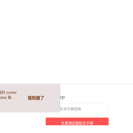
E先享後付」，若未經同意申辦者引起之損失，本公司不負相關責
AFTEE先享後付」時，將依據個別帳號之用戶狀況，依本公司
核予不同之上限額度；若仍有額度不足之情形，本公司將視審查
用戶進行身份認證。
一人註冊多個帳號或使用他人資訊註冊。若發現惡意使用之情
科技股份有限公司將有權停止該用戶之使用額度並採取法律行
 cookie
kie 聲明
我知道了
官方APP
免費傳送載點至手機