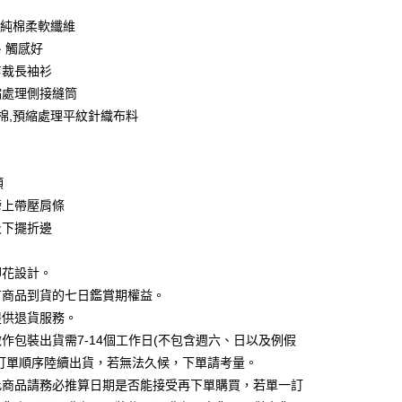
業銀行
彰化商業銀行
 0 利率 每期
NT$27
21家銀行
庫商業銀行
第一商業銀行
0%純棉柔軟纖維
業儲蓄銀行
台北富邦商業銀行
業銀行
彰化商業銀行
、觸感好
庫商業銀行
第一商業銀行
付款
華商業銀行
兆豐國際商業銀行
業儲蓄銀行
台北富邦商業銀行
業銀行
彰化商業銀行
剪裁長袖衫
小企業銀行
台中商業銀行
華商業銀行
兆豐國際商業銀行
業儲蓄銀行
台北富邦商業銀行
台灣）商業銀行
華泰商業銀行
縮處理側接縫筒
小企業銀行
台中商業銀行
華商業銀行
兆豐國際商業銀行
業銀行
遠東國際商業銀行
紡棉,預縮處理平紋針織布料
台灣）商業銀行
華泰商業銀行
小企業銀行
台中商業銀行
業銀行
永豐商業銀行
業銀行
遠東國際商業銀行
台灣）商業銀行
華泰商業銀行
業銀行
星展（台灣）商業銀行
業銀行
永豐商業銀行
業銀行
遠東國際商業銀行
際商業銀行
中國信託商業銀行
業銀行
星展（台灣）商業銀行
業銀行
永豐商業銀行
領
天信用卡公司
際商業銀行
中國信託商業銀行
業銀行
星展（台灣）商業銀行
膀上帶壓肩條
天信用卡公司
際商業銀行
中國信託商業銀行
y
及下擺折邊
天信用卡公司
印花設計。
分期
有商品到貨的七日鑑賞期權益。
提供退貨服務。
你分期使用說明】
享後付
作包裝出貨需7-14個工作日(不包含週六、日以及例假
由台灣大哥大提供，台灣大哥大用戶可立即使用無須另外申請。
式選擇「大哥付你分期」，訂單成立後會自動跳轉到大哥付的交易
照訂單順序陸續出貨，若無法久候，下單請考量。
證手機門號後，選擇欲分期的期數、繳款截止日，確認付款後即
FTEE先享後付」】
此商品請務必推算日期是否能接受再下單購買，若單一訂
。
先享後付是「在收到商品之後才付款」的支付方式。 讓您購物簡單