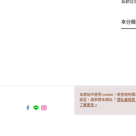
喜歡這
本分類
本網站中使用 cookie，欲查詢有關
設定，請參閱本網站「
隱私權條款
使用 cookie。
了解更多 >