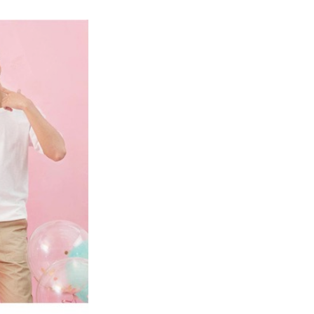
額が設定されます。
 Pay Later」を利用する契約関係の目的から、店舗はあなたの個
は最低NT$20です。
名前、電話または住所を含む）を台湾大哥大に提供し、収集、
台湾の会員のみご利用いただけます。
び利用するために、当社があなた本人と分割請求書に必要な情
、照合および修正を行います。
約「AFTEE代金後払い」（以下当サービスという）はネット
なユーザーサービス規約については、以下のリンクを参照してく
ョンズ（以下 AFTEE という）が提供し、AFTEEが代金を徴収
tps://oppay.tw/userRule
当サービスご利用の際に提供しなければならない個人情報（注
名、電話番号、受取人の氏名、電話番号、受取人住所を含むが
ない）は、AFTEEに渡され当サービスで必要な範囲内で利用
AFTEEの個人情報の収集、処理、利用について、詳細は
公式ホームページの『個人情報の収集、処理及び利用に関する声
参照ください（
https://aftee.tw/privacypolicy/
）。
の初回ご利用の際に、審査を通過すれば、最高額がNT$10,000に
支払い期限を過ぎた場合、その金額に基づいて年利20%の遅
が加算されます。未成年の利用者は、事前に法定代理人または
意を得ればAFTEEをご利用いただけます。
の処理、利用について疑問がある、または関連する法律の権利
たい場合は、ネットプロテクションズ
rotections.co.jp
にご連絡ください。上記に示した個人情報
購入注文書とあわせてAFTEEにご提供いただく、または
にあなたの個人情報の収集、処理、利用を許可することににご同
けない場合は、当サービスを選択しないでください。