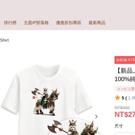
排行榜
主題IP部落格
優惠折扣專區
最新商品
hirt
全館滿 NT$
【新品
100%
コンビニ受
5 (
1
NT$450
NT$27
尺寸