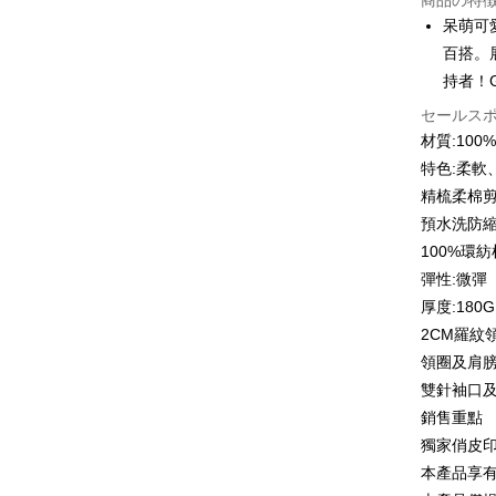
商品の特
3回払
呆萌可
6回払
合作金
百搭。
華南商
12回
合作金
持者！
上海商
華南商
合作金
セールス
コンビニ
国泰世
上海商
華南商
材質:10
台湾中
国泰世
LINE Pay
上海商
HSBC
特色:柔軟
台湾中
国泰世
聯邦商
精梳柔棉
HSBC
Apple Pay
台湾中
元大商
聯邦商
預水洗防
HSBC
玉山商
JKOPAY
元大商
100%環
聯邦商
台新國
玉山商
元大商
彈性:微彈
台湾楽
Easy Walle
台新國
玉山商
厚度:180G
台湾楽
台新國
Google Pa
2CM羅紋
台湾楽
領圈及肩
Plus Pay
雙針袖口
OP Pay La
銷售重點
説明
獨家俏皮
【OP Pay
AFTEE
本產品享
1. 本サ
追加の申
説明