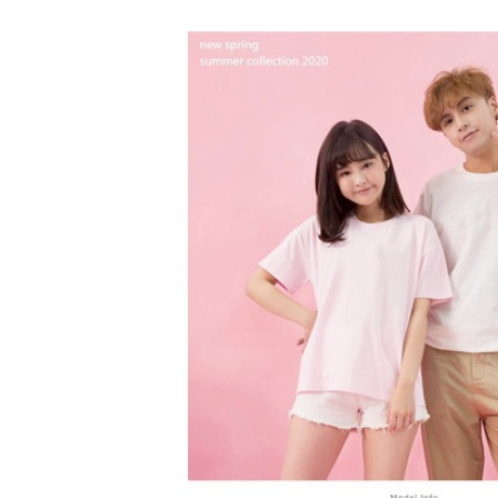
き、限度
2. 「OP
2.決済金額
人情報（
3.現在、
処理およ
報の確認
三、利用規
3. 完全
プロテクシ
ださい：
ht
します。
文者の氏
これに限ら
されます。
AFTEE
明』をご
AFTEE
なります。
延滞納金
後見人の同
個人情報
を行使し
cs_tw@netp
を、必要な
AFTEE
意いただ