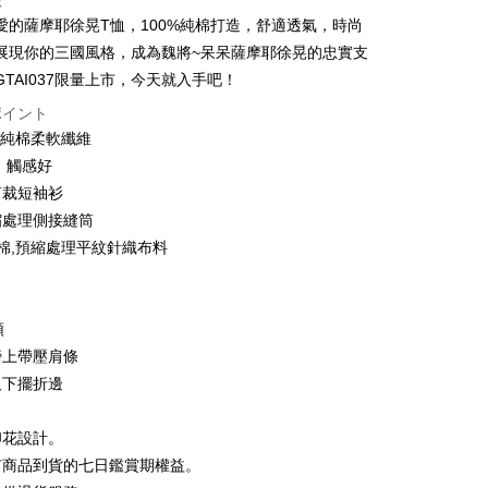
徴
い、金利0、毎回
NT$93
21行の銀行
愛的薩摩耶徐晃T恤，100%純棉打造，舒適透氣，時尚
い、金利0、毎回
NT$46
21行の銀行
庫商業銀行
第一商業銀行
展現你的三國風格，成為魏將~呆呆薩摩耶徐晃的忠實支
業銀行
彰化商業銀行
払い、金利0、毎回
NT$23
21行の銀行
庫商業銀行
第一商業銀行
GTAI037限量上市，今天就入手吧！
業儲蓄銀行
台北富邦商業銀行
業銀行
彰化商業銀行
庫商業銀行
第一商業銀行
ポイント
店頭代金引換
華商業銀行
兆豐國際商業銀行
業儲蓄銀行
台北富邦商業銀行
業銀行
彰化商業銀行
0%純棉柔軟纖維
小企業銀行
台中商業銀行
華商業銀行
兆豐國際商業銀行
業儲蓄銀行
台北富邦商業銀行
(台湾)商業銀行
華泰商業銀行
、觸感好
小企業銀行
台中商業銀行
華商業銀行
兆豐國際商業銀行
業銀行
遠東国際商業銀行
剪裁短袖衫
(台湾)商業銀行
華泰商業銀行
小企業銀行
台中商業銀行
業銀行
永豐商業銀行
業銀行
遠東国際商業銀行
縮處理側接縫筒
(台湾)商業銀行
華泰商業銀行
業銀行
星展(台湾)商業銀行
業銀行
永豐商業銀行
紡棉,預縮處理平紋針織布料
業銀行
遠東国際商業銀行
際商業銀行
中国信託商業銀行
業銀行
星展(台湾)商業銀行
業銀行
永豐商業銀行
天クレジットカード会社
t
際商業銀行
中国信託商業銀行
業銀行
星展(台湾)商業銀行
天クレジットカード会社
際商業銀行
中国信託商業銀行
y
領
天クレジットカード会社
膀上帶壓肩條
及下擺折邊
ter
印花設計。
 Later 使用説明】
代金後払い
有商品到貨的七日鑑賞期權益。
ービスは台湾大哥大によって提供され、台湾大哥大のユーザーは
請なしで即時に利用可能です。