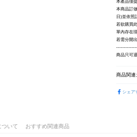
本產品僅
2. 支払い
一、 AF
本商品訂做
ATM払い
動的に OP
1.お支払
払いの回
日)並依
ドウが表
す。
2.SMS
若欲購買
3. 実際
3.注文す
配送方法
單內存在
ジを基準
す。
4. 注文
4.ご注文
若需分開
全家付款
合、注文
員の場合は
-------------
が発生し
配送毎にN
5.商品受
評価内容
商品只可
たはアプリ
付款後全
ングでお
配送毎にN
【支払い
代金納付期
商品関連
1. 分割払
プリをダウ
7-11付款
の締め日後
以内まで
【夏季款】
2. SM
配送毎にN
シェア
湾大直営店
お支払期限
ALL
で支払い
付款後7-1
もとに計算
期限を延
【主題專
配送毎にN
【注意事
（例：予
1. 本サ
の有無に関
宅配
よって提
について
おすすめ関連商品
スを購入
二、支払
配送毎にN
渡した後
1.初回 
す。