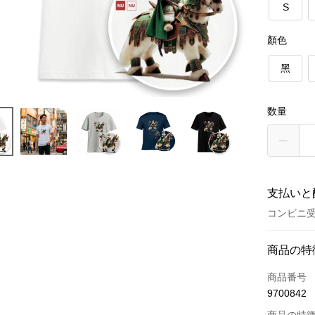
S
顏色
黑
数量
支払いと
コンビニ受
お支払い
商品の特
クレジット
商品番号
9700842
クレジッ