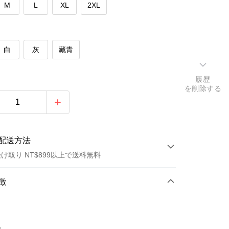
M
L
XL
2XL
白
灰
藏青
履歴
を削除する
配送方法
け取り NT$899以上で送料無料
方法
徴
カード1回払い
トカード分割払い