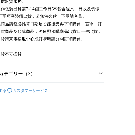
提供退貨服務。
方法で「OP Pay Later」を選択すると、注文が成立した後に自
TEE代金後払いについて
作包裝出貨需7-14個工作日(不包含週六、日以及例假
 Pay Later の取引プロセスに移行し、携帯番号を確認後、分割
い方法でAFTEE代金後払いを選択すると、携帯電話認証ウィン
数や支払い期限を選択し、支払いを確認すると取引が完了しま
照訂單順序陸續出貨，若無法久候，下單請考量。
示されます。
で認証してお支払い手続を進めてください。
此商品請務必推算日期是否能接受再下單購買，若單一訂
の承認額、分割回数および費用については、後続の取引確認ペー
るときのお支払いは不要です。商品はご指定の住所に配送されま
現貨商品及預購商品，將依照預購商品出貨日一併出貨，
とします。
成立後30分以内に確認取引を行わない場合や審査が通過しない場
が完了すると、携帯に支払い通知のSMSが届きます。アプリ会
出貨請來電客服中心或訂購時請分開訂單購買。
取貨
は自動的にキャンセルされます。「転専審査」に未通過の状況
、AFTEE アプリプッシュ通知が届きます。
--------------
た場合は、システムの評価基準に達していないことを意味し、
T$65、NT$899以上で送料無料
け取り時のお支払いは不要です。商品を確かめてから、SMSま
についての説明はいたしかねます。
退貨不可換貨
の通知に従って、4大コンビニ、またはATM/オンラインバンキ
家取貨
支払いください。
T$60、NT$899以上で送料無料
方法の説明】
限は最短で 14 日以内ですので、ご注意ください。AFTEE ア
カテゴリー（3）
いの金額は電信請求書に統合されず、「OP Pay Later」は毎月
ンロードして AFTEE 会員になるとお支払い期限を最長 45 日
取貨
に支払いリマインダーのSMSを送信します。
延長できます。
100%純棉印花短袖T恤
純棉短袖 T Shirt
Sのリンクを通じて請求書を開いた後、「コンビニバーコード／台
T$65、NT$899以上で送料無料
する
カスタマーサービス
舗／銀行振込／街口支払い／iPASS MONEY」などのチャネル
は、ショップが請求した期日と、AFTEEで延長できる日数を
を選択できます。
1取貨
されます。AFTEEで注文すると、商品を受け取るまで支払い
長できますが、商品を期限内に受け取れない場合があります
區】真三國，汪喵大亂鬥系列
短袖 T Shirt
T$60、NT$899以上で送料無料
項】
約商品や商品到着日が比較的遅い商品）。そのため、商品到着
ービスは「台湾大哥大株式会社」（以下「当社」といいます）に
わらず、AFTEEで指定された期限内にお支払いください。
供され、ユーザーが取引時に本サービスを通じて商品やサービ
できるようにし、店舗が売買／分割払い売買の債権を当社に譲
い限度額
T$65、NT$899以上で送料無料
、契約に基づいて当社の請求書で帳款を支払うことになりま
AFTEEを ご利用の際に、認証結果及び当社の審査の結果に基づ