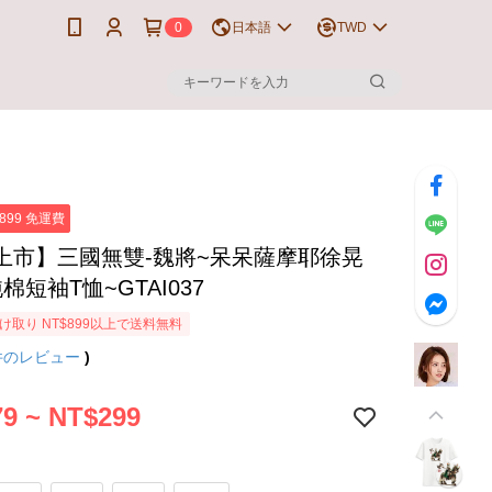
0
日本語
TWD
899 免運費
上市】三國無雙-魏將~呆呆薩摩耶徐晃
純棉短袖T恤~GTAI037
け取り NT$899以上で送料無料
件のレビュー
)
9 ~ NT$299