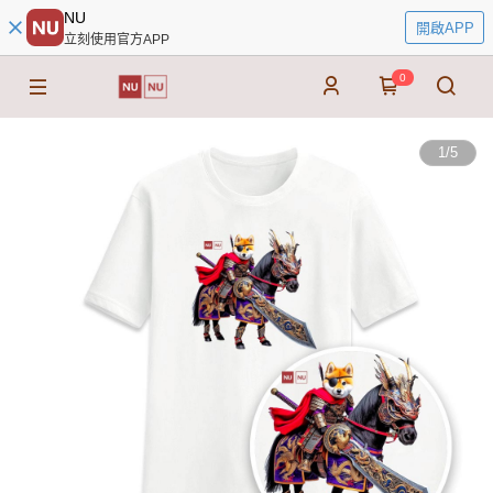
NU
開啟APP
立刻使用官方APP
0
1
/
5