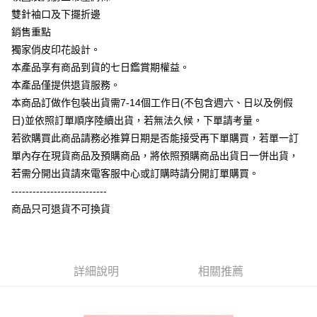
相關說明
雙針袖口及下擺折邊
【大哥付你分期使用說明】
銷售重點
AFTEE先享後付
1.本服務由台灣大哥大提供，台灣大哥大用戶可立即使用無須另外申請。
獨家俏皮印花設計。
2.付款方式選擇「大哥付你分期」，訂單成立後會自動跳轉到大哥付的交易
相關說明
流程，驗證手機門號後，選擇欲分期的期數、繳款截止日，確認付款後即完
本產品享有商品到貨的七日鑑賞期權益。
【關於「AFTEE先享後付」】
成交易。
ATM付款
AFTEE先享後付是「在收到商品之後才付款」的支付方式。 讓您購物簡單
本產品僅提供退貨服務。
3.實際核准額度、可分期數及費用金額請依後續交易確認頁面所載為準。
便利好安心！
4.訂單成立30分鐘內，如未前往確認交易或遇審核未通過，訂單將自動取
本商品訂做作包裝出貨需7-14個工作日(不包含週六、日以及例假
１．簡單：不需註冊會員、不需綁卡、不需儲值。
運送方式
消。如遇「轉專審核」未通過狀況，表示未達大哥付你分期系統評分，恕無
２．便利：只要手機號碼，簡訊認證，即可結帳。
日)並依照訂單順序陸續出貨，若無法久候，下單請考量。
法說明評估內容。
３．安心：先確認商品／服務後，再付款。
全家付款取貨
若欲購買此商品請務必推算日期是否能接受再下單購買，若單一訂
【繳款方式說明】
1.分期款項不併入電信帳單，「大哥付你分期」於每月結算日後寄送繳費提
每筆NT$65，滿NT$899(含以上)免運費
單內存在現貨商品及預購商品，將依照預購商品出貨日一併出貨，
【「AFTEE先享後付」結帳流程】
醒簡訊。
１．於結帳方式選擇「AFTEE先享後付」後，將跳轉至「AFTEE先享後付」
若需分開出貨請來電客服中心或訂購時請分開訂單購買。
2.透過簡訊連結打開帳單後，可選擇「超商條碼／台灣大直營門市／銀行轉
付款後全家取貨
結帳頁面，進行簡訊認證並確認金額後，即可完成結帳。
帳／街口支付／iPASS MONEY」等通路繳費。
---------------------------
２．訂單成立數日內，您將收到繳費通知簡訊。
每筆NT$60，滿NT$899(含以上)免運費
商品只可退貨不可換貨
３．收到繳費通知簡訊後14天內，點擊此簡訊中的連結，可透過四大超商／
【注意事項】
ATM／網路銀行／等多元方式進行付款，方視為交易完成。
7-11付款取貨
1.本服務係由「台灣大哥大股份有限公司」（以下簡稱本公司）所提供，讓
※ 請注意：結帳手續完成當下不需立刻繳費，但若您需要取消訂單，請聯絡
用戶於交易時，得透過本服務購買商品或服務，並由商店將買賣／分期付款
每筆NT$65，滿NT$899(含以上)免運費
購買商品的店家。未經商家同意取消之訂單仍視為有效，需透過AFTEE先享
買賣價金債權讓與本公司後，依約使用本公司帳單繳交帳款。
後付繳納相關費用。
2.基於同意付款使用「大哥付你分期」之契約關係目的，商店將以您的個人
詳細說明
相關推薦
付款後7-11取貨
※ 交易是否成功請以「AFTEE先享後付 」之結帳頁面顯示為準，若有關於
資料（包含姓名、電話或地址）提供予台灣大哥大進項蒐集、處理及利用，
是否繳費成功／繳費後需取消欲退款等相關疑問，請聯繫「AFTEE先享後付
每筆NT$60，滿NT$899(含以上)免運費
由本公司與您本人進行分期帳單所需資料之確認、核對及更正。
客戶支援中心」
https://netprotections.freshdesk.com/support/home
3.完整用戶服務條款，請詳閱以下連結：
https://oppay.tw/userRule