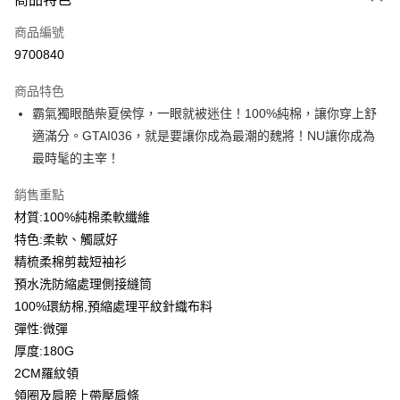
信用卡一次付款
商品編號
信用卡分期付款
9700840
3 期 0 利率 每期
NT$93
21家銀行
商品特色
6 期 0 利率 每期
NT$46
21家銀行
合作金庫商業銀行
第一商業銀行
霸氣獨眼酷柴夏侯惇，一眼就被迷住！100%純棉，讓你穿上舒
華南商業銀行
彰化商業銀行
12 期 0 利率 每期
NT$23
21家銀行
合作金庫商業銀行
第一商業銀行
適滿分。GTAI036，就是要讓你成為最潮的魏將！NU讓你成為
上海商業儲蓄銀行
台北富邦商業銀行
華南商業銀行
彰化商業銀行
合作金庫商業銀行
第一商業銀行
超商取貨付款
國泰世華商業銀行
兆豐國際商業銀行
最時髦的主宰！
上海商業儲蓄銀行
台北富邦商業銀行
華南商業銀行
彰化商業銀行
臺灣中小企業銀行
台中商業銀行
國泰世華商業銀行
兆豐國際商業銀行
LINE Pay
上海商業儲蓄銀行
台北富邦商業銀行
銷售重點
匯豐（台灣）商業銀行
華泰商業銀行
臺灣中小企業銀行
台中商業銀行
國泰世華商業銀行
兆豐國際商業銀行
聯邦商業銀行
遠東國際商業銀行
材質:100%純棉柔軟纖維
匯豐（台灣）商業銀行
華泰商業銀行
Apple Pay
臺灣中小企業銀行
台中商業銀行
元大商業銀行
永豐商業銀行
特色:柔軟、觸感好
聯邦商業銀行
遠東國際商業銀行
匯豐（台灣）商業銀行
華泰商業銀行
玉山商業銀行
星展（台灣）商業銀行
街口支付
元大商業銀行
永豐商業銀行
精梳柔棉剪裁短袖衫
聯邦商業銀行
遠東國際商業銀行
台新國際商業銀行
中國信託商業銀行
玉山商業銀行
星展（台灣）商業銀行
預水洗防縮處理側接縫筒
元大商業銀行
永豐商業銀行
台灣樂天信用卡公司
悠遊付
台新國際商業銀行
中國信託商業銀行
玉山商業銀行
星展（台灣）商業銀行
100%環紡棉,預縮處理平紋針織布料
台灣樂天信用卡公司
台新國際商業銀行
中國信託商業銀行
Google Pay
彈性:微彈
台灣樂天信用卡公司
厚度:180G
全盈+PAY
2CM羅紋領
大哥付你分期
領圈及肩膀上帶壓肩條