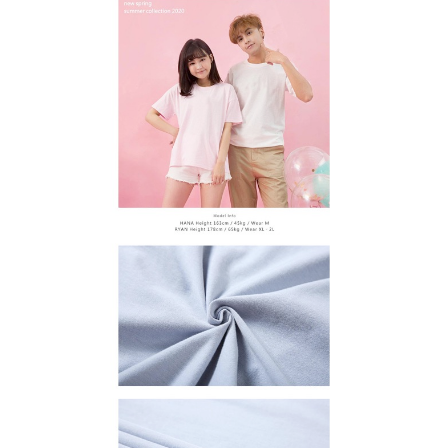
宅配
【注意事項】
１．透過由恩沛科技股份有限公司提供之「AFTEE先享後付」服務完成之交
每筆NT$65，滿NT$899(含以上)免運費
易，需依本服務之必要範圍內提供個人資料，並將交易相關給付款項請求債
權轉讓予恩沛科技股份有限公司。
２．關於個人資料處理事宜，請瀏覽以下網址：
https://aftee.tw/terms/#terms3
３．未成年的使用者請事先徵得法定代理人或監護人之同意方可使用
「AFTEE先享後付」，若未經同意申辦者引起之損失，本公司不負相關責
任。
４．使用「AFTEE先享後付」時，將依據個別帳號之用戶狀況，依本公司即
時審查核予不同之上限額度；若仍有額度不足之情形，本公司將視審查結果
請求用戶進行身份認證。
５．嚴禁一人註冊多個帳號或使用他人資訊註冊。若發現惡意使用之情形，
恩沛科技股份有限公司將有權停止該用戶之使用額度並採取法律行動。