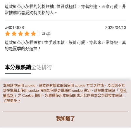
這款紅茶小灰貓的純棉短袖T恤質感極佳，穿著舒適，圖案可愛，非
常推薦給喜愛獨特風格的人。
w8014838
2025/04/13
|
XL/黑
這款紅茶小灰貓短袖T恤手感柔軟，設計可愛，穿起來非常舒服，真
的是夏季的好選擇！
本分類熱銷
全站排行
本網站中使用 cookie，欲查詢有關本網站使用 cookie 方式之詳情，及若您不希
熱門標籤
望在電腦上使用 cookie 時應如何變更電腦的 cookie 設定，請參閱本網站「
隱私
權條款
」之 Cookie 聲明。您繼續使用本網站即表示您同意本公司得按本網站使
用條款之 Cookie 聲明使用 cookie。
了解更多 >
我知道了