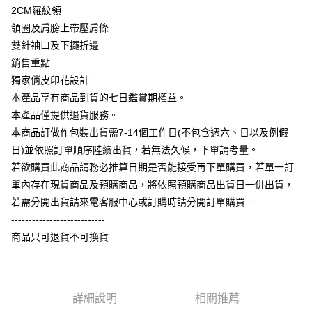
大哥付你分期
2CM羅紋領
相關說明
領圈及肩膀上帶壓肩條
【大哥付你分期使用說明】
雙針袖口及下擺折邊
AFTEE先享後付
1.本服務由台灣大哥大提供，台灣大哥大用戶可立即使用無須另外申請。
銷售重點
2.付款方式選擇「大哥付你分期」，訂單成立後會自動跳轉到大哥付的交易
相關說明
流程，驗證手機門號後，選擇欲分期的期數、繳款截止日，確認付款後即完
獨家俏皮印花設計。
【關於「AFTEE先享後付」】
成交易。
ATM付款
AFTEE先享後付是「在收到商品之後才付款」的支付方式。 讓您購物簡單
本產品享有商品到貨的七日鑑賞期權益。
3.實際核准額度、可分期數及費用金額請依後續交易確認頁面所載為準。
便利好安心！
4.訂單成立30分鐘內，如未前往確認交易或遇審核未通過，訂單將自動取
本產品僅提供退貨服務。
１．簡單：不需註冊會員、不需綁卡、不需儲值。
運送方式
消。如遇「轉專審核」未通過狀況，表示未達大哥付你分期系統評分，恕無
２．便利：只要手機號碼，簡訊認證，即可結帳。
本商品訂做作包裝出貨需7-14個工作日(不包含週六、日以及例假
法說明評估內容。
３．安心：先確認商品／服務後，再付款。
全家付款取貨
日)並依照訂單順序陸續出貨，若無法久候，下單請考量。
【繳款方式說明】
1.分期款項不併入電信帳單，「大哥付你分期」於每月結算日後寄送繳費提
每筆NT$65，滿NT$899(含以上)免運費
若欲購買此商品請務必推算日期是否能接受再下單購買，若單一訂
【「AFTEE先享後付」結帳流程】
醒簡訊。
１．於結帳方式選擇「AFTEE先享後付」後，將跳轉至「AFTEE先享後付」
單內存在現貨商品及預購商品，將依照預購商品出貨日一併出貨，
2.透過簡訊連結打開帳單後，可選擇「超商條碼／台灣大直營門市／銀行轉
付款後全家取貨
結帳頁面，進行簡訊認證並確認金額後，即可完成結帳。
帳／街口支付／iPASS MONEY」等通路繳費。
若需分開出貨請來電客服中心或訂購時請分開訂單購買。
２．訂單成立數日內，您將收到繳費通知簡訊。
每筆NT$60，滿NT$899(含以上)免運費
---------------------------
３．收到繳費通知簡訊後14天內，點擊此簡訊中的連結，可透過四大超商／
【注意事項】
ATM／網路銀行／等多元方式進行付款，方視為交易完成。
商品只可退貨不可換貨
7-11付款取貨
1.本服務係由「台灣大哥大股份有限公司」（以下簡稱本公司）所提供，讓
※ 請注意：結帳手續完成當下不需立刻繳費，但若您需要取消訂單，請聯絡
用戶於交易時，得透過本服務購買商品或服務，並由商店將買賣／分期付款
每筆NT$65，滿NT$899(含以上)免運費
購買商品的店家。未經商家同意取消之訂單仍視為有效，需透過AFTEE先享
買賣價金債權讓與本公司後，依約使用本公司帳單繳交帳款。
後付繳納相關費用。
2.基於同意付款使用「大哥付你分期」之契約關係目的，商店將以您的個人
付款後7-11取貨
※ 交易是否成功請以「AFTEE先享後付 」之結帳頁面顯示為準，若有關於
資料（包含姓名、電話或地址）提供予台灣大哥大進項蒐集、處理及利用，
是否繳費成功／繳費後需取消欲退款等相關疑問，請聯繫「AFTEE先享後付
詳細說明
相關推薦
每筆NT$60，滿NT$899(含以上)免運費
由本公司與您本人進行分期帳單所需資料之確認、核對及更正。
客戶支援中心」
https://netprotections.freshdesk.com/support/home