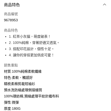
商品特色
信用卡一次付款
商品編號
信用卡分期付款
9678953
3 期 0 利率 每期
NT$93
21家銀行
商品特色
6 期 0 利率 每期
NT$46
21家銀行
合作金庫商業銀行
第一商業銀行
1. 紅茶小灰貓，萌度破表！
華南商業銀行
彰化商業銀行
12 期 0 利率 每期
NT$23
21家銀行
合作金庫商業銀行
第一商業銀行
2. 100%純棉，穿著舒適又透氣。
上海商業儲蓄銀行
台北富邦商業銀行
華南商業銀行
彰化商業銀行
合作金庫商業銀行
第一商業銀行
超商取貨付款
國泰世華商業銀行
兆豐國際商業銀行
3. 搭配印花設計，個性十足。
上海商業儲蓄銀行
台北富邦商業銀行
華南商業銀行
彰化商業銀行
臺灣中小企業銀行
台中商業銀行
4. 讓你的穿搭更加俏皮可愛！
國泰世華商業銀行
兆豐國際商業銀行
LINE Pay
上海商業儲蓄銀行
台北富邦商業銀行
匯豐（台灣）商業銀行
華泰商業銀行
臺灣中小企業銀行
台中商業銀行
國泰世華商業銀行
兆豐國際商業銀行
聯邦商業銀行
遠東國際商業銀行
銷售重點
匯豐（台灣）商業銀行
華泰商業銀行
Apple Pay
臺灣中小企業銀行
台中商業銀行
元大商業銀行
永豐商業銀行
材質:100%純棉柔軟纖維
聯邦商業銀行
遠東國際商業銀行
匯豐（台灣）商業銀行
華泰商業銀行
玉山商業銀行
星展（台灣）商業銀行
街口支付
元大商業銀行
永豐商業銀行
特色:柔軟、觸感好
聯邦商業銀行
遠東國際商業銀行
台新國際商業銀行
中國信託商業銀行
玉山商業銀行
星展（台灣）商業銀行
精梳柔棉剪裁短袖衫
元大商業銀行
永豐商業銀行
台灣樂天信用卡公司
悠遊付
台新國際商業銀行
中國信託商業銀行
玉山商業銀行
星展（台灣）商業銀行
預水洗防縮處理側接縫筒
台灣樂天信用卡公司
台新國際商業銀行
中國信託商業銀行
Google Pay
100%環紡棉,預縮處理平紋針織布料
台灣樂天信用卡公司
彈性:微彈
全盈+PAY
厚度:180G