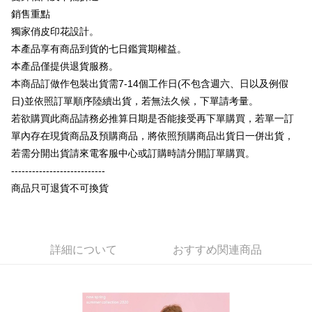
説明
銷售重點
【OP Pay Later 使用説明】
獨家俏皮印花設計。
AFTEE代金後払い
1. 本サービスは台湾大哥大によって提供され、台湾大哥大のユーザーは追
加の申請なしで即時に利用可能です。
本產品享有商品到貨的七日鑑賞期權益。
説明
2. 支払い方法で「OP Pay Later」を選択すると、注文が成立した後に自動
本產品僅提供退貨服務。
一、 AFTEE代金後払いについて
的に OP Pay Later の取引プロセスに移行し、携帯番号を確認後、分割払
ATM払い
1.お支払い方法でAFTEE代金後払いを選択すると、携帯電話認証ウィンド
本商品訂做作包裝出貨需7-14個工作日(不包含週六、日以及例假
いの回数や支払い期限を選択し、支払いを確認すると取引が完了します。
ウが表示されます。
3. 実際の承認額、分割回数および費用については、後続の取引確認ページ
日)並依照訂單順序陸續出貨，若無法久候，下單請考量。
2.SMSで認証してお支払い手続を進めてください。
配送方法
を基準とします。
3.注文するときのお支払いは不要です。商品はご指定の住所に配送されま
若欲購買此商品請務必推算日期是否能接受再下單購買，若單一訂
4. 注文成立後30分以内に確認取引を行わない場合や審査が通過しない場
す。
全家付款取貨
單內存在現貨商品及預購商品，將依照預購商品出貨日一併出貨，
合、注文は自動的にキャンセルされます。「転専審査」に未通過の状況が
4.ご注文が完了すると、携帯に支払い通知のSMSが届きます。アプリ会員
発生した場合は、システムの評価基準に達していないことを意味し、評価
配送毎にNT$65、NT$899以上で送料無料
若需分開出貨請來電客服中心或訂購時請分開訂單購買。
の場合は、AFTEE アプリプッシュ通知が届きます。
内容についての説明はいたしかねます。
5.商品受け取り時のお支払いは不要です。商品を確かめてから、SMSまた
---------------------------
付款後全家取貨
はアプリの通知に従って、4大コンビニ、またはATM/オンラインバンキン
商品只可退貨不可換貨
グでお支払いください。
配送毎にNT$60、NT$899以上で送料無料
【支払い方法の説明】
1. 分割払いの金額は電信請求書に統合されず、「OP Pay Later」は毎月の
代金納付期限は最短で 14 日以内ですので、ご注意ください。AFTEE アプ
7-11付款取貨
締め日後に支払いリマインダーのSMSを送信します。
リをダウンロードして AFTEE 会員になるとお支払い期限を最長 45 日以内
2. SMSのリンクを通じて請求書を開いた後、「コンビニバーコード／台湾
配送毎にNT$65、NT$899以上で送料無料
まで延長できます。
大直営店舗／銀行振込／街口支払い／iPASS MONEY」などのチャネルで
詳細について
おすすめ関連商品
支払いを選択できます。
付款後7-11取貨
お支払期限は、ショップが請求した期日と、AFTEEで延長できる日数をも
とに計算されます。AFTEEで注文すると、商品を受け取るまで支払い期限
配送毎にNT$60、NT$899以上で送料無料
【注意事項】
を延長できますが、商品を期限内に受け取れない場合があります（例：予
1. 本サービスは「台湾大哥大株式会社」（以下「当社」といいます）によ
約商品や商品到着日が比較的遅い商品）。そのため、商品到着の有無に関
宅配
って提供され、ユーザーが取引時に本サービスを通じて商品やサービスを