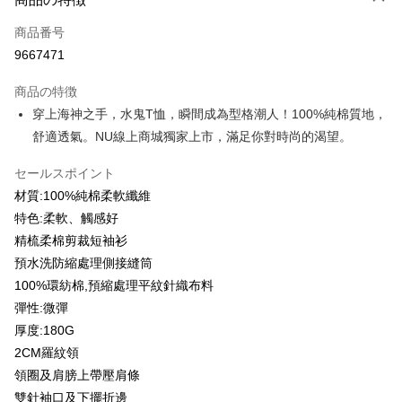
クレジットカード1回払い
商品番号
クレジットカード分割払い
9667471
3回払い、金利0、毎回
NT$93
21行の銀行
商品の特徴
6回払い、金利0、毎回
NT$46
21行の銀行
合作金庫商業銀行
第一商業銀行
穿上海神之手，水鬼T恤，瞬間成為型格潮人！100%純棉質地，
華南商業銀行
彰化商業銀行
12回払い、金利0、毎回
NT$23
21行の銀行
合作金庫商業銀行
第一商業銀行
舒適透氣。NU線上商城獨家上市，滿足你對時尚的渴望。
上海商業儲蓄銀行
台北富邦商業銀行
華南商業銀行
彰化商業銀行
合作金庫商業銀行
第一商業銀行
コンビニ店頭代金引換
国泰世華商業銀行
兆豐國際商業銀行
上海商業儲蓄銀行
台北富邦商業銀行
華南商業銀行
彰化商業銀行
セールスポイント
台湾中小企業銀行
台中商業銀行
国泰世華商業銀行
兆豐國際商業銀行
LINE Pay
上海商業儲蓄銀行
台北富邦商業銀行
HSBC(台湾)商業銀行
華泰商業銀行
材質:100%純棉柔軟纖維
台湾中小企業銀行
台中商業銀行
国泰世華商業銀行
兆豐國際商業銀行
聯邦商業銀行
遠東国際商業銀行
特色:柔軟、觸感好
HSBC(台湾)商業銀行
華泰商業銀行
Apple Pay
台湾中小企業銀行
台中商業銀行
元大商業銀行
永豐商業銀行
聯邦商業銀行
遠東国際商業銀行
精梳柔棉剪裁短袖衫
HSBC(台湾)商業銀行
華泰商業銀行
玉山商業銀行
星展(台湾)商業銀行
JKOPAY
元大商業銀行
永豐商業銀行
預水洗防縮處理側接縫筒
聯邦商業銀行
遠東国際商業銀行
台新國際商業銀行
中国信託商業銀行
玉山商業銀行
星展(台湾)商業銀行
元大商業銀行
永豐商業銀行
100%環紡棉,預縮處理平紋針織布料
台湾楽天クレジットカード会社
Easy Wallet
台新國際商業銀行
中国信託商業銀行
玉山商業銀行
星展(台湾)商業銀行
彈性:微彈
台湾楽天クレジットカード会社
台新國際商業銀行
中国信託商業銀行
Google Pay
厚度:180G
台湾楽天クレジットカード会社
2CM羅紋領
Plus Pay
領圈及肩膀上帶壓肩條
OP Pay Later
雙針袖口及下擺折邊