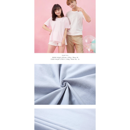
わらず、AFTEEで指定された期限内にお支払いください。
購入できるようにし、店舗が売買／分割払い売買の債権を当社に譲渡した
配送毎にNT$65、NT$899以上で送料無料
後、契約に基づいて当社の請求書で帳款を支払うことになります。
二、支払い限度額
2. 「OP Pay Later」を利用する契約関係の目的から、店舗はあなたの個人
1.初回 AFTEEを ご利用の際に、認証結果及び当社の審査の結果に基づ
情報（名前、電話または住所を含む）を台湾大哥大に提供し、収集、処理
き、限度額が設定されます。
および利用するために、当社があなた本人と分割請求書に必要な情報の確
2.決済金額は最低NT$20です。
認、照合および修正を行います。
3.現在、台湾の会員のみご利用いただけます。
3. 完全なユーザーサービス規約については、以下のリンクを参照してくだ
さい：
https://oppay.tw/userRule
三、利用規約「AFTEE代金後払い」（以下当サービスという）はネットプ
ロテクションズ（以下 AFTEE という）が提供し、AFTEEが代金を徴収し
ます。当サービスご利用の際に提供しなければならない個人情報（注文者
の氏名、電話番号、受取人の氏名、電話番号、受取人住所を含むがこれに
限らない）は、AFTEEに渡され当サービスで必要な範囲内で利用されま
す。AFTEEの個人情報の収集、処理、利用について、詳細はAFTEE公式ホ
ームページの『個人情報の収集、処理及び利用に関する声明』をご参照く
ださい（
https://aftee.tw/privacypolicy/
）。
AFTEEの初回ご利用の際に、審査を通過すれば、最高額がNT$10,000にな
ります。支払い期限を過ぎた場合、その金額に基づいて年利20%の遅延滞
納金が加算されます。未成年の利用者は、事前に法定代理人または後見人
の同意を得ればAFTEEをご利用いただけます。
個人情報の処理、利用について疑問がある、または関連する法律の権利を
行使したい場合は、ネットプロテクションズ
cs_tw@netprotections.co.jp
にご連絡ください。上記に示した個人情報を、必要な購入注文書とあわせ