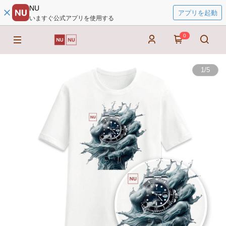
NU
アプリを起動
いますぐ公式アプリを使用する
0
1
/
5