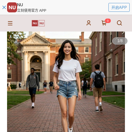
NU
开启APP
立刻使用官方 APP
0
1
/
8