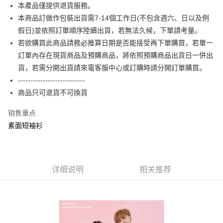
本產品僅提供退貨服務。
相关说明
本商品訂做作包裝出貨需7-14個工作日(不包含週六、日以及例
【大哥付你分期使用说明】
AFTEE先享后付
1. 本服务由台湾大哥大提供，电信用户可立即使用无须另外申请。（限个人
假日)並依照訂單順序陸續出貨，若無法久候，下單請考量。
月租型门号，不开放公司户及预付卡使用）
相关说明
若欲購買此商品請務必推算日期是否能接受再下單購買，若單一
2. 付款方式选择 “大哥付你分期”，订单成立后会自动跳转到大哥付的交易流
一、關於 AFTEE先享後付
訂單內存在現貨商品及預購商品，將依照預購商品出貨日一併出
程，验证手机门号后，选择欲分期的期数、缴款截止日，确认付款后即完成
ATM付款
1. 於付款方式選擇AFTEE先享後付，將跳出AFTEE先享後付手機驗證視
交易。
貨，若需分開出貨請來電客服中心或訂購時請分開訂單購買。
窗。
3. 实际核准额度、可分期数及费用金额请依后续交易确认页面所载为准。
2. 進行簡訊驗證之後，即可完成結帳手續。
---------------------------
运送方式
4. 订单成立30分钟内，如未前往确认交易或遇审核未通过，订单将自动取
3. 訂單確認後不需事先繳費，商品會配送至您的指定地址。
消。如遇 “转专审核”未通过状况，表示未达系统评分，恕无法说明评估内
商品只可退貨不可換貨
4. 下訂完成後，您的手機會收到一封繳費通知簡訊，APP會員則會收到
全家付款取貨
容。
AFTEE APP推播通知。
【缴款方式说明】
每笔NT$65，满NT$899(含以上)免运费
销售重点
5. 收到商品當下無需繳費，確認無誤後，請再利用繳費通知簡訊或AFTEE
1. 分期款项不并入电信账单，“大哥付你分期”于每月结算日后寄送缴费提醒
APP於四大便利商店‧ATM/網銀等方式進行付款。
素面短袖衫
短信。
付款後全家取貨
2. 通过短信链接打开账单后，可选择 “超商条码／台湾大直营门市／银行转
請留意繳費期限為 14 天。唯有下載 AFTEE App 成為 AFTEE 會員者方能享
每笔NT$60，满NT$899(含以上)免运费
账／街口支付／iPASS MONEY”等通路缴费。
有最長 45 天內付款之服務。
7-11付款取貨
【注意事项】
繳費期限，為商家向您請款的時間，再加上使用AFTEE可延長的天數所計算
详细说明
相关推荐
1. 本服务系由 “台湾大哥大股份有限公司”所提供，让用户于交易时，得通过
每笔NT$65，满NT$899(含以上)免运费
出。使用AFTEE下訂可以延長您收到商品前的繳費天數，但無法保證一定能
本服务购买商品或服务，并由商店将买卖／分期付款买卖价金债权让与本公
夠在期限內收到商品(例如:預購商品或預計到貨時間較長者)。因此無論收到
司后，依约使用本公司账单缴交账款。
付款後7-11取貨
商品與否，仍需要請您在AFTEE規定的時間內完成繳費。
2. 基于同意付款使用 “大哥付你分期”之契约关系目的，商店将以您的个人资
每笔NT$60，满NT$899(含以上)免运费
料（包含姓名、电话或地址）提供予台湾大哥大进项收集、处理及利用，由
二、付款限制
台湾大哥大与本人进行分期账单所需资料之确认、核对及更正。
1. 初次使用 AFTEE 時，將依認證結果及本公司審查結果，核予每個人不同