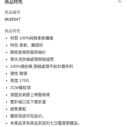
商品特色
信用卡一次付款
商品编号
信用卡分期付款
9639347
3期 0利率，每期
NT$83
21家银行
商品特色
6期 0利率，每期
NT$41
21家银行
合作金库商业银行
第一商业银行
材質:100%純棉柔軟纖維
华南商业银行
彰化商业银行
12期 0利率，每期
NT$20
21家银行
合作金库商业银行
第一商业银行
特色:柔軟、觸感好
上海商业储蓄银行
台北富邦商业银行
华南商业银行
彰化商业银行
合作金库商业银行
第一商业银行
超商取货付款
国泰世华商业银行
兆丰国际商业银行
精梳柔棉剪裁短袖衫
上海商业储蓄银行
台北富邦商业银行
华南商业银行
彰化商业银行
台湾中小企业银行
台中商业银行
預水洗防縮處理側接縫筒
国泰世华商业银行
兆丰国际商业银行
LINE Pay
上海商业储蓄银行
台北富邦商业银行
汇丰（台湾）商业银行
华泰商业银行
台湾中小企业银行
台中商业银行
100%環紡棉,預縮處理平紋針織布料
国泰世华商业银行
兆丰国际商业银行
联邦商业银行
远东国际商业银行
汇丰（台湾）商业银行
华泰商业银行
Apple Pay
彈性:微彈
台湾中小企业银行
台中商业银行
元大商业银行
永丰商业银行
联邦商业银行
远东国际商业银行
汇丰（台湾）商业银行
华泰商业银行
厚度:170G
玉山商业银行
星展（台湾）商业银行
街口支付
元大商业银行
永丰商业银行
联邦商业银行
远东国际商业银行
2CM羅紋領
台新国际商业银行
中国信托商业银行
玉山商业银行
星展（台湾）商业银行
元大商业银行
永丰商业银行
台湾乐天信用卡公司
悠遊付
領圈及肩膀上帶壓肩條
台新国际商业银行
中国信托商业银行
玉山商业银行
星展（台湾）商业银行
雙針袖口及下擺折邊
台湾乐天信用卡公司
台新国际商业银行
中国信托商业银行
Google Pay
銷售重點
台湾乐天信用卡公司
Plus PAY
獨家俏皮印花設計。
本產品享有商品到貨的七日鑑賞期權益。
大哥付你分期