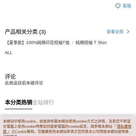
客服
产品相关分类 (3)
查看全部
【夏季款】100%純棉印花短袖T恤
純棉短袖 T Shirt
ALL
评论
此商品目前未被评论
本分类热销
全站排行
本網站中使用cookie，欲查詢有關本網站使用cookie方式之詳情，及若您不希望
热门标签
在電腦上使用cookie時應如何變更電腦的cookie設定，請參閱本網站「
隱私權條
款
」之Cookie聲明。您繼續使用本網站即表示您同意本公司得按本網站使用條款