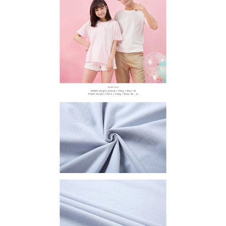
宅配
3. 完整用户服务条款，请详阅以下链接：
https://oppay.tw/userRule
之上限額度
2. 結帳金額須大於NT$30
每笔NT$65，满NT$899(含以上)免运费
3. 目前僅支援台灣會員
三、聲明條款
「AFTEE先享後付」(下稱本服務)乃由恩沛科技股份有限公司(下稱 AFTEE )
所提供，並由 AFTEE 向您收取款項。因使用本服務所須提供之個人資料(包
含但不限於訂購人姓名、電話，收件人姓名、電話、收件地址)，將交付予
AFTEE 於本服務必要服務範圍內運用。關於 AFTEE 對於個人資料之蒐集、
處理、利用，詳參 AFTEE 官網之『個人資料蒐集、處理及利用告知聲明』
（
https://aftee.tw/privacypolicy/
）。
若款項超過繳費期限，將根據當次的金額加收年利率 16% 的逾期滯納金。
未成年的使用者，請事先徵得法定代理人或監護人之同意方可使用
AFTEE。
若您對於個人資料之處理、利用有任何疑問，或欲行使相關法律權利，請聯
繫恩沛科技股份有限公司。若您不同意我們將上開所示之個人資料，連同必
要之購買訂單資訊提供予 AFTEE ，或讓 AFTEE 蒐集處理利用您的個人資
料，請勿選用本服務。