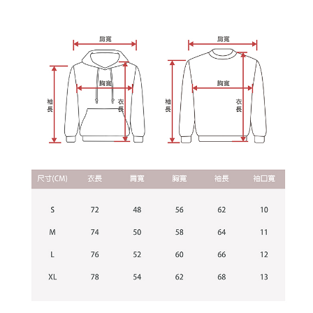
資料（包含姓名、電話或地址）提供予台灣大哥大進項蒐集、處理及利用，
是否繳費成功／繳費後需取消欲退款等相關疑問，請聯繫「AFTEE先享後付
每筆NT$60，滿NT$899(含以上)免運費
由本公司與您本人進行分期帳單所需資料之確認、核對及更正。
客戶支援中心」
https://netprotections.freshdesk.com/support/home
3.完整用戶服務條款，請詳閱以下連結：
https://oppay.tw/userRule
宅配
【注意事項】
１．透過由恩沛科技股份有限公司提供之「AFTEE先享後付」服務完成之交
每筆NT$65，滿NT$899(含以上)免運費
易，需依本服務之必要範圍內提供個人資料，並將交易相關給付款項請求債
權轉讓予恩沛科技股份有限公司。
２．關於個人資料處理事宜，請瀏覽以下網址：
https://aftee.tw/terms/#terms3
３．未成年的使用者請事先徵得法定代理人或監護人之同意方可使用
「AFTEE先享後付」，若未經同意申辦者引起之損失，本公司不負相關責
任。
４．使用「AFTEE先享後付」時，將依據個別帳號之用戶狀況，依本公司即
時審查核予不同之上限額度；若仍有額度不足之情形，本公司將視審查結果
請求用戶進行身份認證。
５．嚴禁一人註冊多個帳號或使用他人資訊註冊。若發現惡意使用之情形，
恩沛科技股份有限公司將有權停止該用戶之使用額度並採取法律行動。