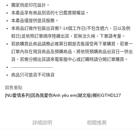
全盈+PAY
獨家俏皮印花設計。
本產品享有商品到貨的七日鑑賞期權益。
大哥付你分期
本產品僅提供退貨服務。
相關說明
本商品訂做作包裝出貨需7-14個工作日(不包含週六、日以及例
【大哥付你分期使用說明】
AFTEE先享後付
1.本服務由台灣大哥大提供，台灣大哥大用戶可立即使用無須另外申請。
假日)並依照訂單順序陸續出貨，若無法久候，下單請考量。
2.付款方式選擇「大哥付你分期」，訂單成立後會自動跳轉到大哥付的交易
相關說明
若欲購買此商品請務必推算日期是否能接受再下單購買，若單一
流程，驗證手機門號後，選擇欲分期的期數、繳款截止日，確認付款後即完
【關於「AFTEE先享後付」】
訂單內存在現貨商品及預購商品，將依照預購商品出貨日一併出
成交易。
ATM付款
AFTEE先享後付是「在收到商品之後才付款」的支付方式。 讓您購物簡單
3.實際核准額度、可分期數及費用金額請依後續交易確認頁面所載為準。
貨，若需分開出貨請來電客服中心或訂購時請分開訂單購買。
便利好安心！
4.訂單成立30分鐘內，如未前往確認交易或遇審核未通過，訂單將自動取
１．簡單：不需註冊會員、不需綁卡、不需儲值。
---------------------------
運送方式
消。如遇「轉專審核」未通過狀況，表示未達大哥付你分期系統評分，恕無
２．便利：只要手機號碼，簡訊認證，即可結帳。
法說明評估內容。
商品只可退貨不可換貨
３．安心：先確認商品／服務後，再付款。
全家付款取貨
【繳款方式說明】
1.分期款項不併入電信帳單，「大哥付你分期」於每月結算日後寄送繳費提
每筆NT$65，滿NT$899(含以上)免運費
銷售重點
【「AFTEE先享後付」結帳流程】
醒簡訊。
１．於結帳方式選擇「AFTEE先享後付」後，將跳轉至「AFTEE先享後付」
[NU愛情系列]因為我愛你Anh yêu em(越文版)帽衫GTHD127
2.透過簡訊連結打開帳單後，可選擇「超商條碼／台灣大直營門市／銀行轉
付款後全家取貨
結帳頁面，進行簡訊認證並確認金額後，即可完成結帳。
帳／街口支付／iPASS MONEY」等通路繳費。
２．訂單成立數日內，您將收到繳費通知簡訊。
每筆NT$60，滿NT$899(含以上)免運費
３．收到繳費通知簡訊後14天內，點擊此簡訊中的連結，可透過四大超商／
【注意事項】
ATM／網路銀行／等多元方式進行付款，方視為交易完成。
7-11付款取貨
1.本服務係由「台灣大哥大股份有限公司」（以下簡稱本公司）所提供，讓
※ 請注意：結帳手續完成當下不需立刻繳費，但若您需要取消訂單，請聯絡
詳細說明
相關推薦
用戶於交易時，得透過本服務購買商品或服務，並由商店將買賣／分期付款
每筆NT$65，滿NT$899(含以上)免運費
購買商品的店家。未經商家同意取消之訂單仍視為有效，需透過AFTEE先享
買賣價金債權讓與本公司後，依約使用本公司帳單繳交帳款。
後付繳納相關費用。
2.基於同意付款使用「大哥付你分期」之契約關係目的，商店將以您的個人
付款後7-11取貨
※ 交易是否成功請以「AFTEE先享後付 」之結帳頁面顯示為準，若有關於