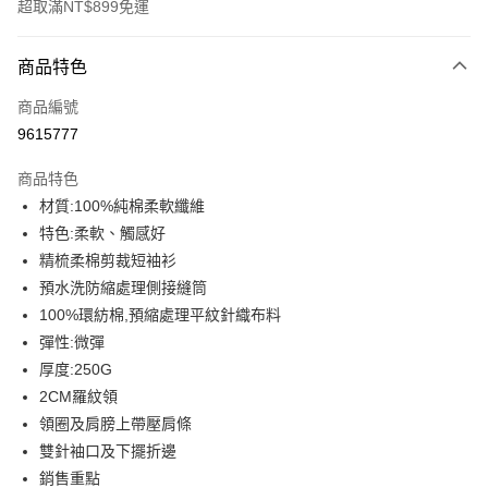
超取滿NT$899免運
付款方式
商品特色
信用卡一次付款
商品編號
信用卡分期付款
9615777
3 期 0 利率 每期
NT$179
21家銀行
商品特色
6 期 0 利率 每期
NT$89
21家銀行
合作金庫商業銀行
第一商業銀行
材質:100%純棉柔軟纖維
華南商業銀行
彰化商業銀行
12 期 0 利率 每期
NT$44
21家銀行
合作金庫商業銀行
第一商業銀行
特色:柔軟、觸感好
上海商業儲蓄銀行
台北富邦商業銀行
華南商業銀行
彰化商業銀行
合作金庫商業銀行
第一商業銀行
超商取貨付款
國泰世華商業銀行
兆豐國際商業銀行
精梳柔棉剪裁短袖衫
上海商業儲蓄銀行
台北富邦商業銀行
華南商業銀行
彰化商業銀行
臺灣中小企業銀行
台中商業銀行
預水洗防縮處理側接縫筒
國泰世華商業銀行
兆豐國際商業銀行
LINE Pay
上海商業儲蓄銀行
台北富邦商業銀行
匯豐（台灣）商業銀行
華泰商業銀行
臺灣中小企業銀行
台中商業銀行
100%環紡棉,預縮處理平紋針織布料
國泰世華商業銀行
兆豐國際商業銀行
聯邦商業銀行
遠東國際商業銀行
匯豐（台灣）商業銀行
華泰商業銀行
Apple Pay
彈性:微彈
臺灣中小企業銀行
台中商業銀行
元大商業銀行
永豐商業銀行
聯邦商業銀行
遠東國際商業銀行
匯豐（台灣）商業銀行
華泰商業銀行
厚度:250G
玉山商業銀行
星展（台灣）商業銀行
街口支付
元大商業銀行
永豐商業銀行
聯邦商業銀行
遠東國際商業銀行
2CM羅紋領
台新國際商業銀行
中國信託商業銀行
玉山商業銀行
星展（台灣）商業銀行
元大商業銀行
永豐商業銀行
台灣樂天信用卡公司
悠遊付
領圈及肩膀上帶壓肩條
台新國際商業銀行
中國信託商業銀行
玉山商業銀行
星展（台灣）商業銀行
雙針袖口及下擺折邊
台灣樂天信用卡公司
台新國際商業銀行
中國信託商業銀行
Google Pay
銷售重點
台灣樂天信用卡公司