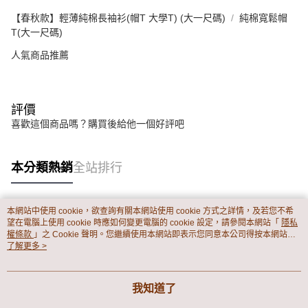
【春秋款】輕薄純棉長袖衫(帽T 大學T) (大一尺碼)
純棉寬鬆帽
T(大一尺碼)
人氣商品推薦
評價
喜歡這個商品嗎？購買後給他一個好評吧
本分類熱銷
全站排行
本網站中使用 cookie，欲查詢有關本網站使用 cookie 方式之詳情，及若您不希
熱門標籤
望在電腦上使用 cookie 時應如何變更電腦的 cookie 設定，請參閱本網站「
隱私
權條款
」之 Cookie 聲明。您繼續使用本網站即表示您同意本公司得按本網站使
用條款之 Cookie 聲明使用 cookie。
了解更多 >
我知道了