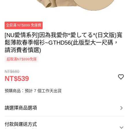
全館滿 NT$899 免運費
[NU愛情系列]因為我愛你*愛してる*(日文版)寬
鬆薄款春季帽衫~GTHD56(此版型大一尺碼，
請消費者慎選)
超取滿NT$899免運
NT$680
NT$539
預購商品：預計 7 個工作天出貨
請選擇商品選項
付款與運送方式