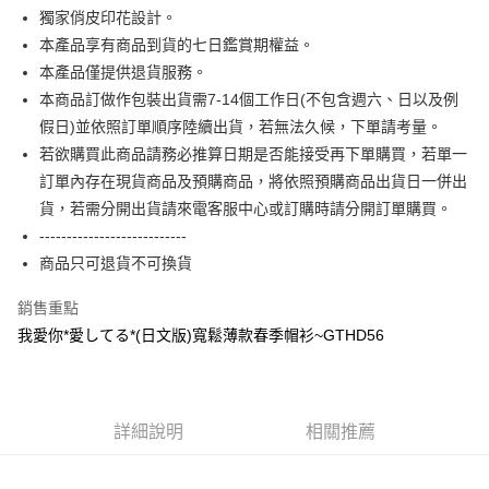
全盈+PAY
獨家俏皮印花設計。
本產品享有商品到貨的七日鑑賞期權益。
大哥付你分期
本產品僅提供退貨服務。
相關說明
本商品訂做作包裝出貨需7-14個工作日(不包含週六、日以及例
【大哥付你分期使用說明】
AFTEE先享後付
1.本服務由台灣大哥大提供，台灣大哥大用戶可立即使用無須另外申請。
假日)並依照訂單順序陸續出貨，若無法久候，下單請考量。
2.付款方式選擇「大哥付你分期」，訂單成立後會自動跳轉到大哥付的交易
相關說明
若欲購買此商品請務必推算日期是否能接受再下單購買，若單一
流程，驗證手機門號後，選擇欲分期的期數、繳款截止日，確認付款後即完
【關於「AFTEE先享後付」】
訂單內存在現貨商品及預購商品，將依照預購商品出貨日一併出
成交易。
ATM付款
AFTEE先享後付是「在收到商品之後才付款」的支付方式。 讓您購物簡單
3.實際核准額度、可分期數及費用金額請依後續交易確認頁面所載為準。
貨，若需分開出貨請來電客服中心或訂購時請分開訂單購買。
便利好安心！
4.訂單成立30分鐘內，如未前往確認交易或遇審核未通過，訂單將自動取
１．簡單：不需註冊會員、不需綁卡、不需儲值。
---------------------------
運送方式
消。如遇「轉專審核」未通過狀況，表示未達大哥付你分期系統評分，恕無
２．便利：只要手機號碼，簡訊認證，即可結帳。
法說明評估內容。
商品只可退貨不可換貨
３．安心：先確認商品／服務後，再付款。
全家付款取貨
【繳款方式說明】
1.分期款項不併入電信帳單，「大哥付你分期」於每月結算日後寄送繳費提
每筆NT$65，滿NT$899(含以上)免運費
銷售重點
【「AFTEE先享後付」結帳流程】
醒簡訊。
１．於結帳方式選擇「AFTEE先享後付」後，將跳轉至「AFTEE先享後付」
我愛你*愛してる*(日文版)寬鬆薄款春季帽衫~GTHD56
2.透過簡訊連結打開帳單後，可選擇「超商條碼／台灣大直營門市／銀行轉
付款後全家取貨
結帳頁面，進行簡訊認證並確認金額後，即可完成結帳。
帳／街口支付／iPASS MONEY」等通路繳費。
２．訂單成立數日內，您將收到繳費通知簡訊。
每筆NT$60，滿NT$899(含以上)免運費
３．收到繳費通知簡訊後14天內，點擊此簡訊中的連結，可透過四大超商／
【注意事項】
ATM／網路銀行／等多元方式進行付款，方視為交易完成。
7-11付款取貨
1.本服務係由「台灣大哥大股份有限公司」（以下簡稱本公司）所提供，讓
※ 請注意：結帳手續完成當下不需立刻繳費，但若您需要取消訂單，請聯絡
詳細說明
相關推薦
用戶於交易時，得透過本服務購買商品或服務，並由商店將買賣／分期付款
每筆NT$65，滿NT$899(含以上)免運費
購買商品的店家。未經商家同意取消之訂單仍視為有效，需透過AFTEE先享
買賣價金債權讓與本公司後，依約使用本公司帳單繳交帳款。
後付繳納相關費用。
2.基於同意付款使用「大哥付你分期」之契約關係目的，商店將以您的個人
付款後7-11取貨
※ 交易是否成功請以「AFTEE先享後付 」之結帳頁面顯示為準，若有關於