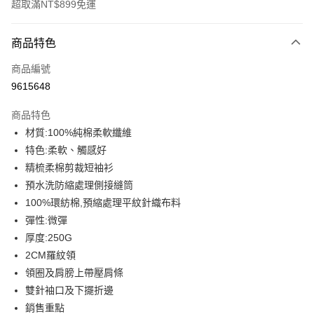
超取滿NT$899免運
付款方式
商品特色
信用卡一次付款
商品編號
信用卡分期付款
9615648
3 期 0 利率 每期
NT$179
21家銀行
商品特色
6 期 0 利率 每期
NT$89
21家銀行
合作金庫商業銀行
第一商業銀行
材質:100%純棉柔軟纖維
華南商業銀行
彰化商業銀行
12 期 0 利率 每期
NT$44
21家銀行
合作金庫商業銀行
第一商業銀行
特色:柔軟、觸感好
上海商業儲蓄銀行
台北富邦商業銀行
華南商業銀行
彰化商業銀行
合作金庫商業銀行
第一商業銀行
超商取貨付款
國泰世華商業銀行
兆豐國際商業銀行
精梳柔棉剪裁短袖衫
上海商業儲蓄銀行
台北富邦商業銀行
華南商業銀行
彰化商業銀行
臺灣中小企業銀行
台中商業銀行
預水洗防縮處理側接縫筒
國泰世華商業銀行
兆豐國際商業銀行
LINE Pay
上海商業儲蓄銀行
台北富邦商業銀行
匯豐（台灣）商業銀行
華泰商業銀行
臺灣中小企業銀行
台中商業銀行
100%環紡棉,預縮處理平紋針織布料
國泰世華商業銀行
兆豐國際商業銀行
聯邦商業銀行
遠東國際商業銀行
匯豐（台灣）商業銀行
華泰商業銀行
Apple Pay
彈性:微彈
臺灣中小企業銀行
台中商業銀行
元大商業銀行
永豐商業銀行
聯邦商業銀行
遠東國際商業銀行
匯豐（台灣）商業銀行
華泰商業銀行
厚度:250G
玉山商業銀行
星展（台灣）商業銀行
街口支付
元大商業銀行
永豐商業銀行
聯邦商業銀行
遠東國際商業銀行
2CM羅紋領
台新國際商業銀行
中國信託商業銀行
玉山商業銀行
星展（台灣）商業銀行
元大商業銀行
永豐商業銀行
台灣樂天信用卡公司
悠遊付
領圈及肩膀上帶壓肩條
台新國際商業銀行
中國信託商業銀行
玉山商業銀行
星展（台灣）商業銀行
雙針袖口及下擺折邊
台灣樂天信用卡公司
台新國際商業銀行
中國信託商業銀行
Google Pay
銷售重點
台灣樂天信用卡公司