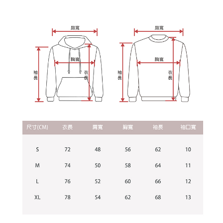
資料（包含姓名、電話或地址）提供予台灣大哥大進項蒐集、處理及利用，
是否繳費成功／繳費後需取消欲退款等相關疑問，請聯繫「AFTEE先享後付
每筆NT$60，滿NT$899(含以上)免運費
由本公司與您本人進行分期帳單所需資料之確認、核對及更正。
客戶支援中心」
https://netprotections.freshdesk.com/support/home
3.完整用戶服務條款，請詳閱以下連結：
https://oppay.tw/userRule
宅配
【注意事項】
１．透過由恩沛科技股份有限公司提供之「AFTEE先享後付」服務完成之交
每筆NT$65，滿NT$899(含以上)免運費
易，需依本服務之必要範圍內提供個人資料，並將交易相關給付款項請求債
權轉讓予恩沛科技股份有限公司。
２．關於個人資料處理事宜，請瀏覽以下網址：
https://aftee.tw/terms/#terms3
３．未成年的使用者請事先徵得法定代理人或監護人之同意方可使用
「AFTEE先享後付」，若未經同意申辦者引起之損失，本公司不負相關責
任。
４．使用「AFTEE先享後付」時，將依據個別帳號之用戶狀況，依本公司即
時審查核予不同之上限額度；若仍有額度不足之情形，本公司將視審查結果
請求用戶進行身份認證。
５．嚴禁一人註冊多個帳號或使用他人資訊註冊。若發現惡意使用之情形，
恩沛科技股份有限公司將有權停止該用戶之使用額度並採取法律行動。