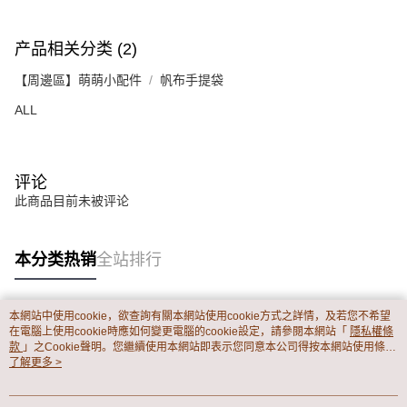
2. 結帳金額須大於NT$30
每笔NT$65，满NT$899(含以上)免运费
3. 目前僅支援台灣會員
产品相关分类 (2)
三、聲明條款
「AFTEE先享後付」(下稱本服務)乃由恩沛科技股份有限公司(下稱 AFTEE )
【周邊區】萌萌小配件
帆布手提袋
所提供，並由 AFTEE 向您收取款項。因使用本服務所須提供之個人資料(包
含但不限於訂購人姓名、電話，收件人姓名、電話、收件地址)，將交付予
ALL
AFTEE 於本服務必要服務範圍內運用。關於 AFTEE 對於個人資料之蒐集、
處理、利用，詳參 AFTEE 官網之『個人資料蒐集、處理及利用告知聲明』
（
https://aftee.tw/privacypolicy/
）。
评论
若款項超過繳費期限，將根據當次的金額加收年利率 16% 的逾期滯納金。
此商品目前未被评论
未成年的使用者，請事先徵得法定代理人或監護人之同意方可使用
AFTEE。
若您對於個人資料之處理、利用有任何疑問，或欲行使相關法律權利，請聯
本分类热销
全站排行
繫恩沛科技股份有限公司。若您不同意我們將上開所示之個人資料，連同必
要之購買訂單資訊提供予 AFTEE ，或讓 AFTEE 蒐集處理利用您的個人資
料，請勿選用本服務。
本網站中使用cookie，欲查詢有關本網站使用cookie方式之詳情，及若您不希望
热门标签
在電腦上使用cookie時應如何變更電腦的cookie設定，請參閱本網站「
隱私權條
款
」之Cookie聲明。您繼續使用本網站即表示您同意本公司得按本網站使用條款
之Cookie聲明使用cookie。
了解更多 >