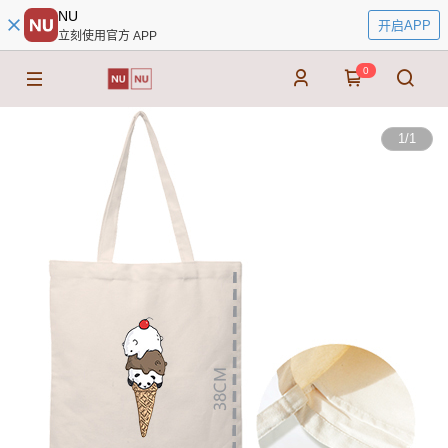
NU
开启APP
立刻使用官方 APP
0
1
/
1