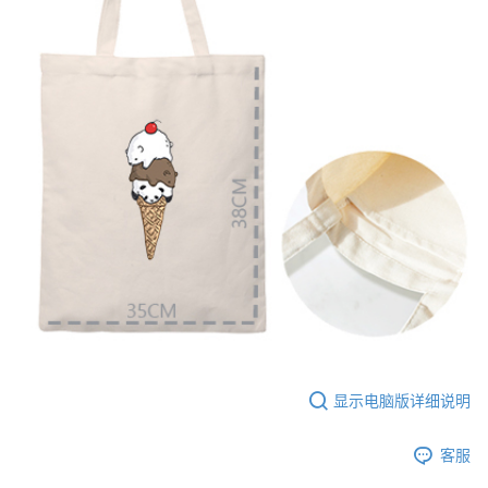
【大哥付你分期使用说明】
AFTEE先享后付
1. 本服务由台湾大哥大提供，电信用户可立即使用无须另外申请。（限个人
月租型门号，不开放公司户及预付卡使用）
相关说明
2. 付款方式选择 “大哥付你分期”，订单成立后会自动跳转到大哥付的交易流
一、關於 AFTEE先享後付
程，验证手机门号后，选择欲分期的期数、缴款截止日，确认付款后即完成
ATM付款
1. 於付款方式選擇AFTEE先享後付，將跳出AFTEE先享後付手機驗證視
交易。
窗。
3. 实际核准额度、可分期数及费用金额请依后续交易确认页面所载为准。
2. 進行簡訊驗證之後，即可完成結帳手續。
运送方式
4. 订单成立30分钟内，如未前往确认交易或遇审核未通过，订单将自动取
3. 訂單確認後不需事先繳費，商品會配送至您的指定地址。
消。如遇 “转专审核”未通过状况，表示未达系统评分，恕无法说明评估内
4. 下訂完成後，您的手機會收到一封繳費通知簡訊，APP會員則會收到
全家付款取貨
容。
AFTEE APP推播通知。
【缴款方式说明】
每笔NT$65，满NT$899(含以上)免运费
5. 收到商品當下無需繳費，確認無誤後，請再利用繳費通知簡訊或AFTEE
1. 分期款项不并入电信账单，“大哥付你分期”于每月结算日后寄送缴费提醒
APP於四大便利商店‧ATM/網銀等方式進行付款。
短信。
付款後全家取貨
2. 通过短信链接打开账单后，可选择 “超商条码／台湾大直营门市／银行转
請留意繳費期限為 14 天。唯有下載 AFTEE App 成為 AFTEE 會員者方能享
每笔NT$60，满NT$899(含以上)免运费
账／街口支付／iPASS MONEY”等通路缴费。
有最長 45 天內付款之服務。
7-11付款取貨
【注意事项】
繳費期限，為商家向您請款的時間，再加上使用AFTEE可延長的天數所計算
1. 本服务系由 “台湾大哥大股份有限公司”所提供，让用户于交易时，得通过
每笔NT$65，满NT$899(含以上)免运费
出。使用AFTEE下訂可以延長您收到商品前的繳費天數，但無法保證一定能
本服务购买商品或服务，并由商店将买卖／分期付款买卖价金债权让与本公
夠在期限內收到商品(例如:預購商品或預計到貨時間較長者)。因此無論收到
司后，依约使用本公司账单缴交账款。
付款後7-11取貨
商品與否，仍需要請您在AFTEE規定的時間內完成繳費。
显示电脑版详细说明
2. 基于同意付款使用 “大哥付你分期”之契约关系目的，商店将以您的个人资
每笔NT$60，满NT$899(含以上)免运费
料（包含姓名、电话或地址）提供予台湾大哥大进项收集、处理及利用，由
二、付款限制
台湾大哥大与本人进行分期账单所需资料之确认、核对及更正。
客服
1. 初次使用 AFTEE 時，將依認證結果及本公司審查結果，核予每個人不同
宅配
3. 完整用户服务条款，请详阅以下链接：
https://oppay.tw/userRule
之上限額度