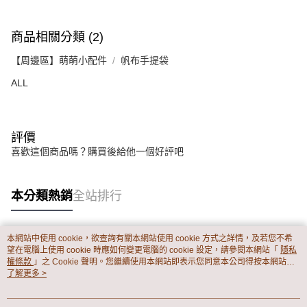
１．透過由恩沛科技股份有限公司提供之「AFTEE先享後付」服務完成之交
每筆NT$65，滿NT$899(含以上)免運費
易，需依本服務之必要範圍內提供個人資料，並將交易相關給付款項請求債
權轉讓予恩沛科技股份有限公司。
商品相關分類 (2)
２．關於個人資料處理事宜，請瀏覽以下網址：
https://aftee.tw/terms/#terms3
【周邊區】萌萌小配件
帆布手提袋
３．未成年的使用者請事先徵得法定代理人或監護人之同意方可使用
「AFTEE先享後付」，若未經同意申辦者引起之損失，本公司不負相關責
ALL
任。
４．使用「AFTEE先享後付」時，將依據個別帳號之用戶狀況，依本公司即
時審查核予不同之上限額度；若仍有額度不足之情形，本公司將視審查結果
請求用戶進行身份認證。
評價
５．嚴禁一人註冊多個帳號或使用他人資訊註冊。若發現惡意使用之情形，
喜歡這個商品嗎？購買後給他一個好評吧
恩沛科技股份有限公司將有權停止該用戶之使用額度並採取法律行動。
本分類熱銷
全站排行
本網站中使用 cookie，欲查詢有關本網站使用 cookie 方式之詳情，及若您不希
熱門標籤
望在電腦上使用 cookie 時應如何變更電腦的 cookie 設定，請參閱本網站「
隱私
權條款
」之 Cookie 聲明。您繼續使用本網站即表示您同意本公司得按本網站使
用條款之 Cookie 聲明使用 cookie。
了解更多 >