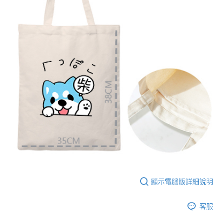
【大哥付你分期使用說明】
AFTEE先享後付
1.本服務由台灣大哥大提供，台灣大哥大用戶可立即使用無須另外申請。
2.付款方式選擇「大哥付你分期」，訂單成立後會自動跳轉到大哥付的交易
相關說明
流程，驗證手機門號後，選擇欲分期的期數、繳款截止日，確認付款後即完
【關於「AFTEE先享後付」】
成交易。
ATM付款
AFTEE先享後付是「在收到商品之後才付款」的支付方式。 讓您購物簡單
3.實際核准額度、可分期數及費用金額請依後續交易確認頁面所載為準。
便利好安心！
4.訂單成立30分鐘內，如未前往確認交易或遇審核未通過，訂單將自動取
１．簡單：不需註冊會員、不需綁卡、不需儲值。
運送方式
消。如遇「轉專審核」未通過狀況，表示未達大哥付你分期系統評分，恕無
２．便利：只要手機號碼，簡訊認證，即可結帳。
法說明評估內容。
３．安心：先確認商品／服務後，再付款。
全家付款取貨
【繳款方式說明】
1.分期款項不併入電信帳單，「大哥付你分期」於每月結算日後寄送繳費提
每筆NT$65，滿NT$899(含以上)免運費
【「AFTEE先享後付」結帳流程】
醒簡訊。
１．於結帳方式選擇「AFTEE先享後付」後，將跳轉至「AFTEE先享後付」
2.透過簡訊連結打開帳單後，可選擇「超商條碼／台灣大直營門市／銀行轉
付款後全家取貨
結帳頁面，進行簡訊認證並確認金額後，即可完成結帳。
帳／街口支付／iPASS MONEY」等通路繳費。
２．訂單成立數日內，您將收到繳費通知簡訊。
每筆NT$60，滿NT$899(含以上)免運費
３．收到繳費通知簡訊後14天內，點擊此簡訊中的連結，可透過四大超商／
【注意事項】
ATM／網路銀行／等多元方式進行付款，方視為交易完成。
7-11付款取貨
1.本服務係由「台灣大哥大股份有限公司」（以下簡稱本公司）所提供，讓
※ 請注意：結帳手續完成當下不需立刻繳費，但若您需要取消訂單，請聯絡
用戶於交易時，得透過本服務購買商品或服務，並由商店將買賣／分期付款
每筆NT$65，滿NT$899(含以上)免運費
購買商品的店家。未經商家同意取消之訂單仍視為有效，需透過AFTEE先享
買賣價金債權讓與本公司後，依約使用本公司帳單繳交帳款。
後付繳納相關費用。
2.基於同意付款使用「大哥付你分期」之契約關係目的，商店將以您的個人
付款後7-11取貨
※ 交易是否成功請以「AFTEE先享後付 」之結帳頁面顯示為準，若有關於
顯示電腦版詳細說明
資料（包含姓名、電話或地址）提供予台灣大哥大進項蒐集、處理及利用，
是否繳費成功／繳費後需取消欲退款等相關疑問，請聯繫「AFTEE先享後付
每筆NT$60，滿NT$899(含以上)免運費
由本公司與您本人進行分期帳單所需資料之確認、核對及更正。
客戶支援中心」
https://netprotections.freshdesk.com/support/home
3.完整用戶服務條款，請詳閱以下連結：
https://oppay.tw/userRule
客服
宅配
【注意事項】