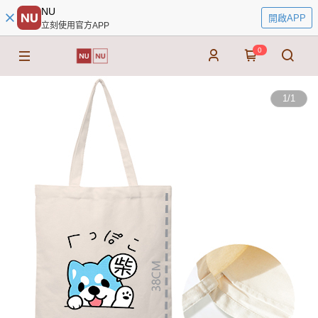
NU
開啟APP
立刻使用官方APP
0
1
/
1