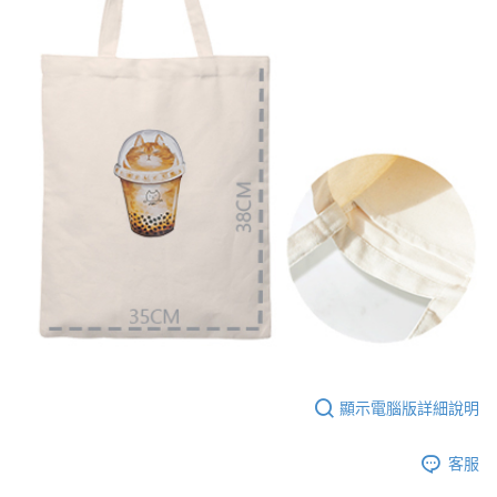
【大哥付你分期使用說明】
AFTEE先享後付
1.本服務由台灣大哥大提供，台灣大哥大用戶可立即使用無須另外申請。
2.付款方式選擇「大哥付你分期」，訂單成立後會自動跳轉到大哥付的交易
相關說明
流程，驗證手機門號後，選擇欲分期的期數、繳款截止日，確認付款後即完
【關於「AFTEE先享後付」】
成交易。
ATM付款
AFTEE先享後付是「在收到商品之後才付款」的支付方式。 讓您購物簡單
3.實際核准額度、可分期數及費用金額請依後續交易確認頁面所載為準。
便利好安心！
4.訂單成立30分鐘內，如未前往確認交易或遇審核未通過，訂單將自動取
１．簡單：不需註冊會員、不需綁卡、不需儲值。
運送方式
消。如遇「轉專審核」未通過狀況，表示未達大哥付你分期系統評分，恕無
２．便利：只要手機號碼，簡訊認證，即可結帳。
法說明評估內容。
３．安心：先確認商品／服務後，再付款。
全家付款取貨
【繳款方式說明】
1.分期款項不併入電信帳單，「大哥付你分期」於每月結算日後寄送繳費提
每筆NT$65，滿NT$899(含以上)免運費
【「AFTEE先享後付」結帳流程】
醒簡訊。
１．於結帳方式選擇「AFTEE先享後付」後，將跳轉至「AFTEE先享後付」
2.透過簡訊連結打開帳單後，可選擇「超商條碼／台灣大直營門市／銀行轉
付款後全家取貨
結帳頁面，進行簡訊認證並確認金額後，即可完成結帳。
帳／街口支付／iPASS MONEY」等通路繳費。
２．訂單成立數日內，您將收到繳費通知簡訊。
每筆NT$60，滿NT$899(含以上)免運費
３．收到繳費通知簡訊後14天內，點擊此簡訊中的連結，可透過四大超商／
【注意事項】
ATM／網路銀行／等多元方式進行付款，方視為交易完成。
7-11付款取貨
1.本服務係由「台灣大哥大股份有限公司」（以下簡稱本公司）所提供，讓
※ 請注意：結帳手續完成當下不需立刻繳費，但若您需要取消訂單，請聯絡
用戶於交易時，得透過本服務購買商品或服務，並由商店將買賣／分期付款
每筆NT$65，滿NT$899(含以上)免運費
購買商品的店家。未經商家同意取消之訂單仍視為有效，需透過AFTEE先享
買賣價金債權讓與本公司後，依約使用本公司帳單繳交帳款。
後付繳納相關費用。
2.基於同意付款使用「大哥付你分期」之契約關係目的，商店將以您的個人
付款後7-11取貨
※ 交易是否成功請以「AFTEE先享後付 」之結帳頁面顯示為準，若有關於
顯示電腦版詳細說明
資料（包含姓名、電話或地址）提供予台灣大哥大進項蒐集、處理及利用，
是否繳費成功／繳費後需取消欲退款等相關疑問，請聯繫「AFTEE先享後付
每筆NT$60，滿NT$899(含以上)免運費
由本公司與您本人進行分期帳單所需資料之確認、核對及更正。
客戶支援中心」
https://netprotections.freshdesk.com/support/home
3.完整用戶服務條款，請詳閱以下連結：
https://oppay.tw/userRule
客服
宅配
【注意事項】