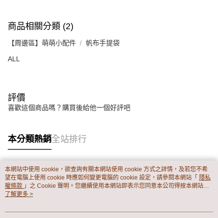
１．透過由恩沛科技股份有限公司提供之「AFTEE先享後付」服務完成之交
每筆NT$65，滿NT$899(含以上)免運費
易，需依本服務之必要範圍內提供個人資料，並將交易相關給付款項請求債
權轉讓予恩沛科技股份有限公司。
商品相關分類 (2)
２．關於個人資料處理事宜，請瀏覽以下網址：
https://aftee.tw/terms/#terms3
【周邊區】萌萌小配件
帆布手提袋
３．未成年的使用者請事先徵得法定代理人或監護人之同意方可使用
「AFTEE先享後付」，若未經同意申辦者引起之損失，本公司不負相關責
ALL
任。
４．使用「AFTEE先享後付」時，將依據個別帳號之用戶狀況，依本公司即
時審查核予不同之上限額度；若仍有額度不足之情形，本公司將視審查結果
請求用戶進行身份認證。
評價
５．嚴禁一人註冊多個帳號或使用他人資訊註冊。若發現惡意使用之情形，
喜歡這個商品嗎？購買後給他一個好評吧
恩沛科技股份有限公司將有權停止該用戶之使用額度並採取法律行動。
本分類熱銷
全站排行
本網站中使用 cookie，欲查詢有關本網站使用 cookie 方式之詳情，及若您不希
熱門標籤
望在電腦上使用 cookie 時應如何變更電腦的 cookie 設定，請參閱本網站「
隱私
權條款
」之 Cookie 聲明。您繼續使用本網站即表示您同意本公司得按本網站使
用條款之 Cookie 聲明使用 cookie。
了解更多 >