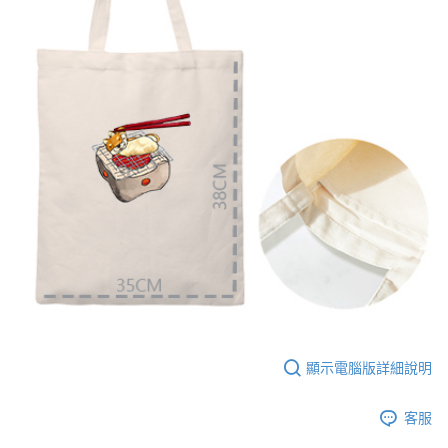
【大哥付你分期使用說明】
AFTEE先享後付
1.本服務由台灣大哥大提供，台灣大哥大用戶可立即使用無須另外申請。
2.付款方式選擇「大哥付你分期」，訂單成立後會自動跳轉到大哥付的交易
相關說明
流程，驗證手機門號後，選擇欲分期的期數、繳款截止日，確認付款後即完
【關於「AFTEE先享後付」】
成交易。
ATM付款
AFTEE先享後付是「在收到商品之後才付款」的支付方式。 讓您購物簡單
3.實際核准額度、可分期數及費用金額請依後續交易確認頁面所載為準。
便利好安心！
4.訂單成立30分鐘內，如未前往確認交易或遇審核未通過，訂單將自動取
１．簡單：不需註冊會員、不需綁卡、不需儲值。
運送方式
消。如遇「轉專審核」未通過狀況，表示未達大哥付你分期系統評分，恕無
２．便利：只要手機號碼，簡訊認證，即可結帳。
法說明評估內容。
３．安心：先確認商品／服務後，再付款。
全家付款取貨
【繳款方式說明】
1.分期款項不併入電信帳單，「大哥付你分期」於每月結算日後寄送繳費提
每筆NT$65，滿NT$899(含以上)免運費
【「AFTEE先享後付」結帳流程】
醒簡訊。
１．於結帳方式選擇「AFTEE先享後付」後，將跳轉至「AFTEE先享後付」
2.透過簡訊連結打開帳單後，可選擇「超商條碼／台灣大直營門市／銀行轉
付款後全家取貨
結帳頁面，進行簡訊認證並確認金額後，即可完成結帳。
帳／街口支付／iPASS MONEY」等通路繳費。
２．訂單成立數日內，您將收到繳費通知簡訊。
每筆NT$60，滿NT$899(含以上)免運費
３．收到繳費通知簡訊後14天內，點擊此簡訊中的連結，可透過四大超商／
【注意事項】
ATM／網路銀行／等多元方式進行付款，方視為交易完成。
7-11付款取貨
1.本服務係由「台灣大哥大股份有限公司」（以下簡稱本公司）所提供，讓
※ 請注意：結帳手續完成當下不需立刻繳費，但若您需要取消訂單，請聯絡
用戶於交易時，得透過本服務購買商品或服務，並由商店將買賣／分期付款
每筆NT$65，滿NT$899(含以上)免運費
購買商品的店家。未經商家同意取消之訂單仍視為有效，需透過AFTEE先享
買賣價金債權讓與本公司後，依約使用本公司帳單繳交帳款。
後付繳納相關費用。
2.基於同意付款使用「大哥付你分期」之契約關係目的，商店將以您的個人
付款後7-11取貨
※ 交易是否成功請以「AFTEE先享後付 」之結帳頁面顯示為準，若有關於
顯示電腦版詳細說明
資料（包含姓名、電話或地址）提供予台灣大哥大進項蒐集、處理及利用，
是否繳費成功／繳費後需取消欲退款等相關疑問，請聯繫「AFTEE先享後付
每筆NT$60，滿NT$899(含以上)免運費
由本公司與您本人進行分期帳單所需資料之確認、核對及更正。
客戶支援中心」
https://netprotections.freshdesk.com/support/home
3.完整用戶服務條款，請詳閱以下連結：
https://oppay.tw/userRule
客服
宅配
【注意事項】