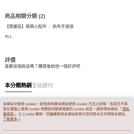
１．透過由恩沛科技股份有限公司提供之「AFTEE先享後付」服務完成之交
每筆NT$65，滿NT$899(含以上)免運費
易，需依本服務之必要範圍內提供個人資料，並將交易相關給付款項請求債
權轉讓予恩沛科技股份有限公司。
商品相關分類 (2)
２．關於個人資料處理事宜，請瀏覽以下網址：
https://aftee.tw/terms/#terms3
【周邊區】萌萌小配件
帆布手提袋
３．未成年的使用者請事先徵得法定代理人或監護人之同意方可使用
「AFTEE先享後付」，若未經同意申辦者引起之損失，本公司不負相關責
ALL
任。
４．使用「AFTEE先享後付」時，將依據個別帳號之用戶狀況，依本公司即
時審查核予不同之上限額度；若仍有額度不足之情形，本公司將視審查結果
請求用戶進行身份認證。
評價
５．嚴禁一人註冊多個帳號或使用他人資訊註冊。若發現惡意使用之情形，
喜歡這個商品嗎？購買後給他一個好評吧
恩沛科技股份有限公司將有權停止該用戶之使用額度並採取法律行動。
本分類熱銷
全站排行
本網站中使用 cookie，欲查詢有關本網站使用 cookie 方式之詳情，及若您不希
熱門標籤
望在電腦上使用 cookie 時應如何變更電腦的 cookie 設定，請參閱本網站「
隱私
權條款
」之 Cookie 聲明。您繼續使用本網站即表示您同意本公司得按本網站使
用條款之 Cookie 聲明使用 cookie。
了解更多 >