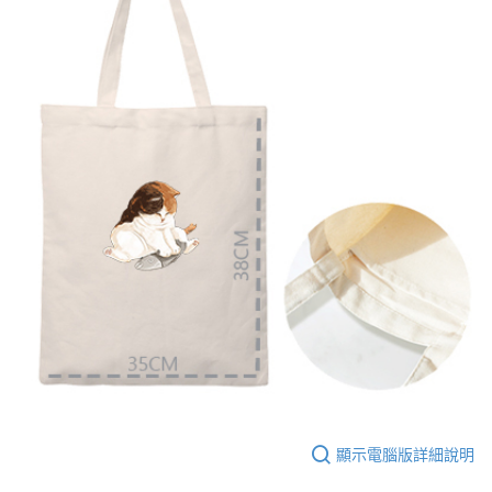
大哥付你分期
相關說明
【大哥付你分期使用說明】
AFTEE先享後付
1.本服務由台灣大哥大提供，台灣大哥大用戶可立即使用無須另外申請。
2.付款方式選擇「大哥付你分期」，訂單成立後會自動跳轉到大哥付的交易
相關說明
流程，驗證手機門號後，選擇欲分期的期數、繳款截止日，確認付款後即完
【關於「AFTEE先享後付」】
成交易。
ATM付款
AFTEE先享後付是「在收到商品之後才付款」的支付方式。 讓您購物簡單
3.實際核准額度、可分期數及費用金額請依後續交易確認頁面所載為準。
便利好安心！
4.訂單成立30分鐘內，如未前往確認交易或遇審核未通過，訂單將自動取
１．簡單：不需註冊會員、不需綁卡、不需儲值。
運送方式
消。如遇「轉專審核」未通過狀況，表示未達大哥付你分期系統評分，恕無
２．便利：只要手機號碼，簡訊認證，即可結帳。
法說明評估內容。
３．安心：先確認商品／服務後，再付款。
全家付款取貨
【繳款方式說明】
1.分期款項不併入電信帳單，「大哥付你分期」於每月結算日後寄送繳費提
每筆NT$65，滿NT$899(含以上)免運費
【「AFTEE先享後付」結帳流程】
醒簡訊。
１．於結帳方式選擇「AFTEE先享後付」後，將跳轉至「AFTEE先享後付」
2.透過簡訊連結打開帳單後，可選擇「超商條碼／台灣大直營門市／銀行轉
付款後全家取貨
結帳頁面，進行簡訊認證並確認金額後，即可完成結帳。
帳／街口支付／iPASS MONEY」等通路繳費。
２．訂單成立數日內，您將收到繳費通知簡訊。
每筆NT$60，滿NT$899(含以上)免運費
３．收到繳費通知簡訊後14天內，點擊此簡訊中的連結，可透過四大超商／
【注意事項】
ATM／網路銀行／等多元方式進行付款，方視為交易完成。
7-11付款取貨
1.本服務係由「台灣大哥大股份有限公司」（以下簡稱本公司）所提供，讓
※ 請注意：結帳手續完成當下不需立刻繳費，但若您需要取消訂單，請聯絡
用戶於交易時，得透過本服務購買商品或服務，並由商店將買賣／分期付款
每筆NT$65，滿NT$899(含以上)免運費
購買商品的店家。未經商家同意取消之訂單仍視為有效，需透過AFTEE先享
買賣價金債權讓與本公司後，依約使用本公司帳單繳交帳款。
後付繳納相關費用。
2.基於同意付款使用「大哥付你分期」之契約關係目的，商店將以您的個人
付款後7-11取貨
※ 交易是否成功請以「AFTEE先享後付 」之結帳頁面顯示為準，若有關於
顯示電腦版詳細說明
資料（包含姓名、電話或地址）提供予台灣大哥大進項蒐集、處理及利用，
是否繳費成功／繳費後需取消欲退款等相關疑問，請聯繫「AFTEE先享後付
每筆NT$60，滿NT$899(含以上)免運費
由本公司與您本人進行分期帳單所需資料之確認、核對及更正。
客戶支援中心」
https://netprotections.freshdesk.com/support/home