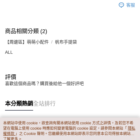
3.完整用戶服務條款，請詳閱以下連結：
https://oppay.tw/userRule
客服
宅配
【注意事項】
１．透過由恩沛科技股份有限公司提供之「AFTEE先享後付」服務完成之交
每筆NT$65，滿NT$899(含以上)免運費
易，需依本服務之必要範圍內提供個人資料，並將交易相關給付款項請求債
權轉讓予恩沛科技股份有限公司。
商品相關分類 (2)
２．關於個人資料處理事宜，請瀏覽以下網址：
https://aftee.tw/terms/#terms3
【周邊區】萌萌小配件
帆布手提袋
３．未成年的使用者請事先徵得法定代理人或監護人之同意方可使用
「AFTEE先享後付」，若未經同意申辦者引起之損失，本公司不負相關責
ALL
任。
４．使用「AFTEE先享後付」時，將依據個別帳號之用戶狀況，依本公司即
時審查核予不同之上限額度；若仍有額度不足之情形，本公司將視審查結果
請求用戶進行身份認證。
評價
５．嚴禁一人註冊多個帳號或使用他人資訊註冊。若發現惡意使用之情形，
喜歡這個商品嗎？購買後給他一個好評吧
恩沛科技股份有限公司將有權停止該用戶之使用額度並採取法律行動。
本分類熱銷
全站排行
本網站中使用 cookie，欲查詢有關本網站使用 cookie 方式之詳情，及若您不希
熱門標籤
望在電腦上使用 cookie 時應如何變更電腦的 cookie 設定，請參閱本網站「
隱私
權條款
」之 Cookie 聲明。您繼續使用本網站即表示您同意本公司得按本網站使
用條款之 Cookie 聲明使用 cookie。
了解更多 >