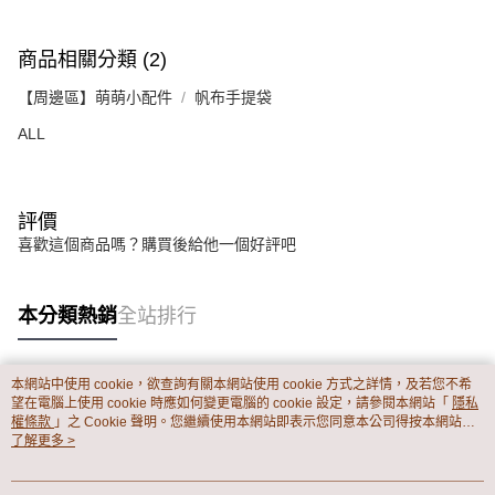
１．透過由恩沛科技股份有限公司提供之「AFTEE先享後付」服務完成之交
每筆NT$65，滿NT$899(含以上)免運費
易，需依本服務之必要範圍內提供個人資料，並將交易相關給付款項請求債
權轉讓予恩沛科技股份有限公司。
商品相關分類 (2)
２．關於個人資料處理事宜，請瀏覽以下網址：
https://aftee.tw/terms/#terms3
【周邊區】萌萌小配件
帆布手提袋
３．未成年的使用者請事先徵得法定代理人或監護人之同意方可使用
「AFTEE先享後付」，若未經同意申辦者引起之損失，本公司不負相關責
ALL
任。
４．使用「AFTEE先享後付」時，將依據個別帳號之用戶狀況，依本公司即
時審查核予不同之上限額度；若仍有額度不足之情形，本公司將視審查結果
請求用戶進行身份認證。
評價
５．嚴禁一人註冊多個帳號或使用他人資訊註冊。若發現惡意使用之情形，
喜歡這個商品嗎？購買後給他一個好評吧
恩沛科技股份有限公司將有權停止該用戶之使用額度並採取法律行動。
本分類熱銷
全站排行
本網站中使用 cookie，欲查詢有關本網站使用 cookie 方式之詳情，及若您不希
熱門標籤
望在電腦上使用 cookie 時應如何變更電腦的 cookie 設定，請參閱本網站「
隱私
權條款
」之 Cookie 聲明。您繼續使用本網站即表示您同意本公司得按本網站使
用條款之 Cookie 聲明使用 cookie。
了解更多 >