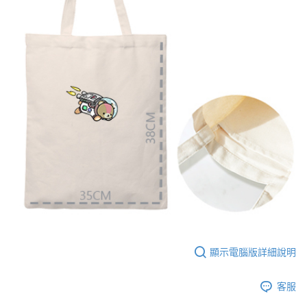
【大哥付你分期使用說明】
AFTEE先享後付
1.本服務由台灣大哥大提供，台灣大哥大用戶可立即使用無須另外申請。
2.付款方式選擇「大哥付你分期」，訂單成立後會自動跳轉到大哥付的交易
相關說明
流程，驗證手機門號後，選擇欲分期的期數、繳款截止日，確認付款後即完
【關於「AFTEE先享後付」】
成交易。
ATM付款
AFTEE先享後付是「在收到商品之後才付款」的支付方式。 讓您購物簡單
3.實際核准額度、可分期數及費用金額請依後續交易確認頁面所載為準。
便利好安心！
4.訂單成立30分鐘內，如未前往確認交易或遇審核未通過，訂單將自動取
１．簡單：不需註冊會員、不需綁卡、不需儲值。
運送方式
消。如遇「轉專審核」未通過狀況，表示未達大哥付你分期系統評分，恕無
２．便利：只要手機號碼，簡訊認證，即可結帳。
法說明評估內容。
３．安心：先確認商品／服務後，再付款。
全家付款取貨
【繳款方式說明】
1.分期款項不併入電信帳單，「大哥付你分期」於每月結算日後寄送繳費提
每筆NT$65，滿NT$899(含以上)免運費
【「AFTEE先享後付」結帳流程】
醒簡訊。
１．於結帳方式選擇「AFTEE先享後付」後，將跳轉至「AFTEE先享後付」
2.透過簡訊連結打開帳單後，可選擇「超商條碼／台灣大直營門市／銀行轉
付款後全家取貨
結帳頁面，進行簡訊認證並確認金額後，即可完成結帳。
帳／街口支付／iPASS MONEY」等通路繳費。
２．訂單成立數日內，您將收到繳費通知簡訊。
每筆NT$60，滿NT$899(含以上)免運費
３．收到繳費通知簡訊後14天內，點擊此簡訊中的連結，可透過四大超商／
【注意事項】
ATM／網路銀行／等多元方式進行付款，方視為交易完成。
7-11付款取貨
1.本服務係由「台灣大哥大股份有限公司」（以下簡稱本公司）所提供，讓
※ 請注意：結帳手續完成當下不需立刻繳費，但若您需要取消訂單，請聯絡
用戶於交易時，得透過本服務購買商品或服務，並由商店將買賣／分期付款
每筆NT$65，滿NT$899(含以上)免運費
購買商品的店家。未經商家同意取消之訂單仍視為有效，需透過AFTEE先享
買賣價金債權讓與本公司後，依約使用本公司帳單繳交帳款。
後付繳納相關費用。
2.基於同意付款使用「大哥付你分期」之契約關係目的，商店將以您的個人
付款後7-11取貨
※ 交易是否成功請以「AFTEE先享後付 」之結帳頁面顯示為準，若有關於
顯示電腦版詳細說明
資料（包含姓名、電話或地址）提供予台灣大哥大進項蒐集、處理及利用，
是否繳費成功／繳費後需取消欲退款等相關疑問，請聯繫「AFTEE先享後付
每筆NT$60，滿NT$899(含以上)免運費
由本公司與您本人進行分期帳單所需資料之確認、核對及更正。
客戶支援中心」
https://netprotections.freshdesk.com/support/home
3.完整用戶服務條款，請詳閱以下連結：
https://oppay.tw/userRule
客服
宅配
【注意事項】