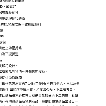
00%純棉柔軟纖維
0 利率 每期
NT$89
21家銀行
庫商業銀行
第一商業銀行
柔軟、觸感好
業銀行
彰化商業銀行
 0 利率 每期
NT$44
21家銀行
棉剪裁長袖衫
庫商業銀行
第一商業銀行
業儲蓄銀行
台北富邦商業銀行
業銀行
彰化商業銀行
防縮處理側接縫筒
庫商業銀行
第一商業銀行
付款
華商業銀行
兆豐國際商業銀行
業儲蓄銀行
台北富邦商業銀行
%環紡棉,預縮處理平紋針織布料
業銀行
彰化商業銀行
小企業銀行
台中商業銀行
華商業銀行
兆豐國際商業銀行
業儲蓄銀行
台北富邦商業銀行
微彈
台灣）商業銀行
華泰商業銀行
小企業銀行
台中商業銀行
華商業銀行
兆豐國際商業銀行
業銀行
遠東國際商業銀行
50G
台灣）商業銀行
華泰商業銀行
小企業銀行
台中商業銀行
業銀行
永豐商業銀行
羅紋領
業銀行
遠東國際商業銀行
台灣）商業銀行
華泰商業銀行
業銀行
星展（台灣）商業銀行
業銀行
永豐商業銀行
肩膀上帶壓肩條
業銀行
遠東國際商業銀行
際商業銀行
中國信託商業銀行
業銀行
星展（台灣）商業銀行
口及下擺折邊
業銀行
永豐商業銀行
天信用卡公司
際商業銀行
中國信託商業銀行
業銀行
星展（台灣）商業銀行
點
天信用卡公司
際商業銀行
中國信託商業銀行
y
皮印花設計。
天信用卡公司
享有商品到貨的七日鑑賞期權益。
僅提供退貨服務。
分期
訂做作包裝出貨需7-14個工作日(不包含週六、日以及例
並依照訂單順序陸續出貨，若無法久候，下單請考量。
你分期使用說明】
買此商品請務必推算日期是否能接受再下單購買，若單
享後付
由台灣大哥大提供，台灣大哥大用戶可立即使用無須另外申請。
式選擇「大哥付你分期」，訂單成立後會自動跳轉到大哥付的交易
內存在現貨商品及預購商品，將依照預購商品出貨日一
證手機門號後，選擇欲分期的期數、繳款截止日，確認付款後即