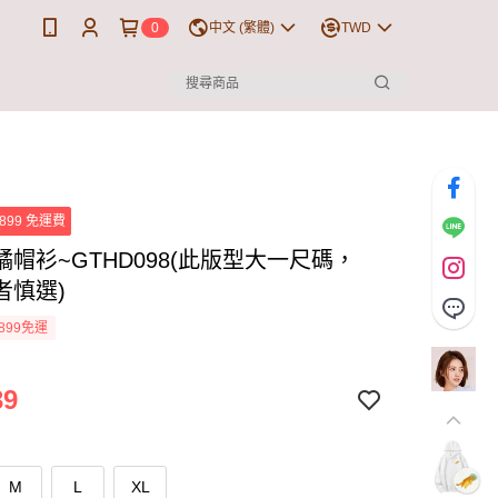
0
中文 (繁體)
TWD
899 免運費
帽衫~GTHD098(此版型大一尺碼，
者慎選)
899免運
39
M
L
XL