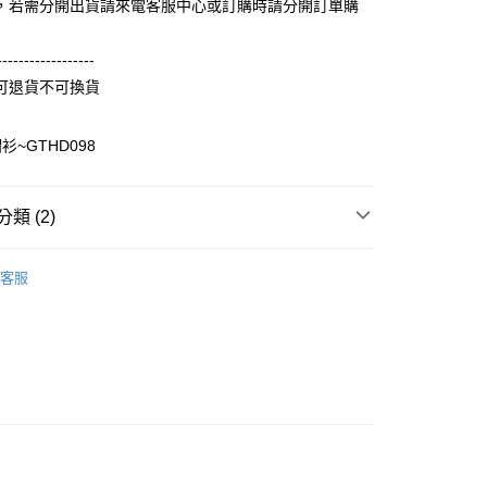
FTEE先享後付」】
，若需分開出貨請來電客服中心或訂購時請分開訂單購
。
先享後付是「在收到商品之後才付款」的支付方式。 讓您購物簡單
准額度、可分期數及費用金額請依後續交易確認頁面所載為準。
心！
立30分鐘內，如未前往確認交易或遇審核未通過，訂單將自動取
：不需註冊會員、不需綁卡、不需儲值。
------------------
「轉專審核」未通過狀況，表示未達大哥付你分期系統評分，恕
：只要手機號碼，簡訊認證，即可結帳。
可退貨不可換貨
評估內容。
：先確認商品／服務後，再付款。
式說明】
取貨
項不併入電信帳單，「大哥付你分期」於每月結算日後寄送繳費提
EE先享後付」結帳流程】
~GTHD098
5，滿NT$899(含以上)免運費
方式選擇「AFTEE先享後付」後，將跳轉至「AFTEE先享後
訊連結打開帳單後，可選擇「超商條碼／台灣大直營門市／銀行轉
頁面，進行簡訊認證並確認金額後，即可完成結帳。
付／iPASS MONEY」等通路繳費。
家取貨
成立數日內，您將收到繳費通知簡訊。
類 (2)
費通知簡訊後14天內，點擊此簡訊中的連結，可透過四大超商
0，滿NT$899(含以上)免運費
項】
網路銀行／等多元方式進行付款，方視為交易完成。
係由「台灣大哥大股份有限公司」（以下簡稱本公司）所提供，讓
：結帳手續完成當下不需立刻繳費，但若您需要取消訂單，請聯
輕薄純棉長袖衫(帽T 大學T) (大一尺碼)
純棉寬鬆帽
取貨
易時，得透過本服務購買商品或服務，並由商店將買賣／分期付
的店家。未經商家同意取消之訂單仍視為有效，需透過AFTEE
客服
)
金債權讓與本公司後，依約使用本公司帳單繳交帳款。
繳納相關費用。
5，滿NT$899(含以上)免運費
意付款使用「大哥付你分期」之契約關係目的，商店將以您的個人
否成功請以「AFTEE先享後付 」之結帳頁面顯示為準，若有關於
含姓名、電話或地址）提供予台灣大哥大進項蒐集、處理及利
功／繳費後需取消欲退款等相關疑問，請聯繫「AFTEE先享後
1取貨
公司與您本人進行分期帳單所需資料之確認、核對及更正。
援中心」
https://netprotections.freshdesk.com/support/home
0，滿NT$899(含以上)免運費
戶服務條款，請詳閱以下連結：
https://oppay.tw/userRule
項】
恩沛科技股份有限公司提供之「AFTEE先享後付」服務完成之
依本服務之必要範圍內提供個人資料，並將交易相關給付款項請
5，滿NT$899(含以上)免運費
讓予恩沛科技股份有限公司。
個人資料處理事宜，請瀏覽以下網址：