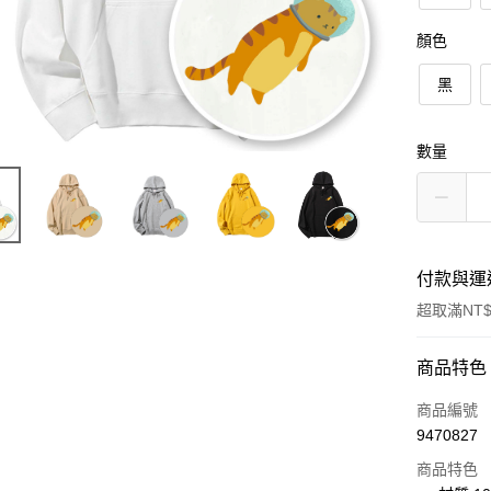
顏色
黑
數量
付款與運
超取滿NT$
付款方式
商品特色
信用卡一
商品編號
9470827
信用卡分
商品特色
3 期 