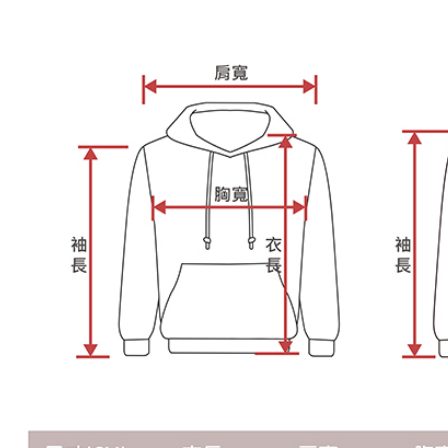
https://aft
３．未成
「AFTE
任。
４．使用「
即時審查
結果請求
５．嚴禁
形，恩沛
動。