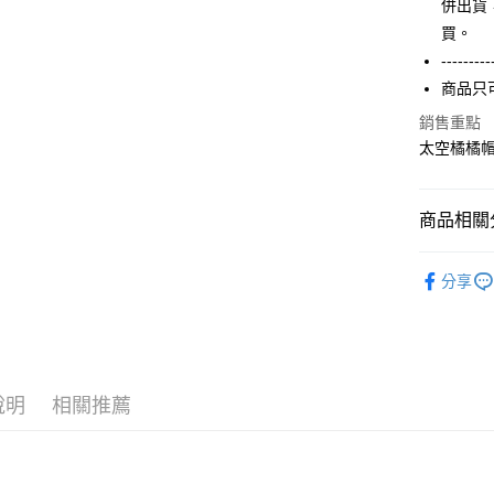
【關於「A
併出貨
ATM付款
完成交易
AFTEE
買。
3.實際核
便利好安
4.訂單成
１．簡單
---------
消。如遇
２．便利
運送方式
商品只
無法說明
３．安心
【繳款方
銷售重點
全家付款
1.分期款
【「AFT
太空橘橘帽衫
醒簡訊。
每筆NT$6
１．於結帳
2.透過簡
付」結帳
帳／街口支
付款後全
２．訂單
商品相關分
３．收到繳
每筆NT$6
【注意事
／ATM／
1.本服務
※ 請注意
【春秋款】
7-11付款
用戶於交
絡購買商品
分享
T(大一尺碼
款買賣價
先享後付
每筆NT$6
2.基於同
※ 交易是
ALL
資料（包
是否繳費成
付款後7-1
用，由本
付客戶支
每筆NT$6
3.完整用
【注意事
說明
相關推薦
宅配
１．透過由
交易，需
每筆NT$6
求債權轉
２．關於