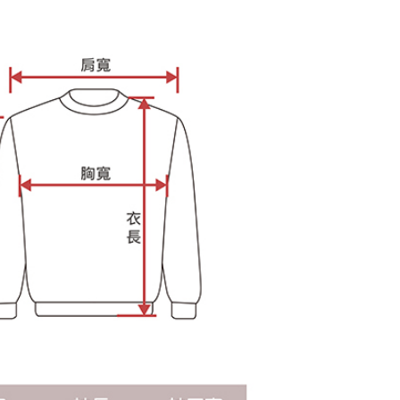
ee.tw/terms/#terms3
年的使用者請事先徵得法定代理人或監護人之同意方可使用
E先享後付」，若未經同意申辦者引起之損失，本公司不負相關責
AFTEE先享後付」時，將依據個別帳號之用戶狀況，依本公司
核予不同之上限額度；若仍有額度不足之情形，本公司將視審查
用戶進行身份認證。
一人註冊多個帳號或使用他人資訊註冊。若發現惡意使用之情
科技股份有限公司將有權停止該用戶之使用額度並採取法律行