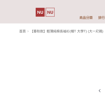
商品分類
排行
首頁
【春秋款】輕薄純棉長袖衫(帽T 大學T) (大一尺碼)