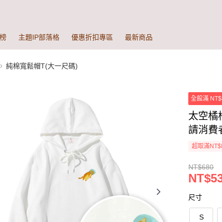
榜
主題IP部落格
優惠折扣專區
最新商品
純棉寬鬆帽T(大一尺碼)
全館滿 NT$
太空橘橘
請消費
超取滿NT$
NT$680
NT$5
尺寸
S