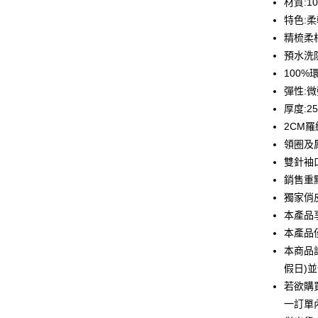
材質:1
6 期 
合作金
特色:
華南商
12 期
精梳柔
合作金
上海商
華南商
預水洗
合作金
超商取貨
國泰世
上海商
100
華南商
臺灣中
國泰世
LINE Pay
上海商
彈性:
匯豐（
臺灣中
國泰世
聯邦商
厚度:2
匯豐（
Apple Pay
臺灣中
元大商
2CM
聯邦商
匯豐（
玉山商
街口支付
元大商
領圈及
聯邦商
台新國
玉山商
雙針袖
元大商
台灣樂
悠遊付
台新國
玉山商
銷售重
台灣樂
台新國
Google Pa
獨家俏
台灣樂
本產品
全盈+PAY
本產品
大哥付你
本商品
相關說明
假日)
【大哥付
若欲購
AFTEE先
1.本服務
2.付款方
一訂單
相關說明
流程，驗