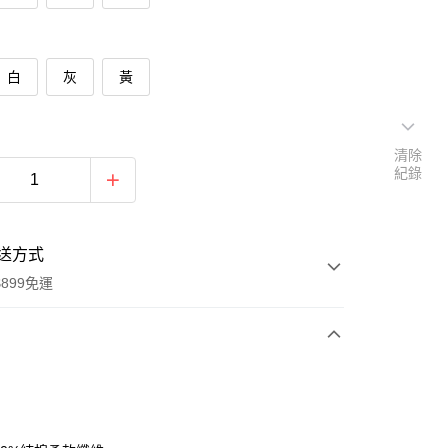
白
灰
黃
清除
紀錄
送方式
899免運
次付款
期付款
0 利率 每期
NT$179
21家銀行