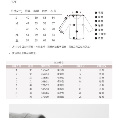
後、契約に基づいて当社の請求書で帳款を支払うことになります。
二、支払い限度額
2. 「OP Pay Later」を利用する契約関係の目的から、店舗はあなたの個人
1.初回 AFTEEを ご利用の際に、認証結果及び当社の審査の結果に基づ
情報（名前、電話または住所を含む）を台湾大哥大に提供し、収集、処理
き、限度額が設定されます。
および利用するために、当社があなた本人と分割請求書に必要な情報の確
2.決済金額は最低NT$20です。
認、照合および修正を行います。
3.現在、台湾の会員のみご利用いただけます。
3. 完全なユーザーサービス規約については、以下のリンクを参照してくだ
さい：
https://oppay.tw/userRule
三、利用規約「AFTEE代金後払い」（以下当サービスという）はネットプ
ロテクションズ（以下 AFTEE という）が提供し、AFTEEが代金を徴収し
ます。当サービスご利用の際に提供しなければならない個人情報（注文者
の氏名、電話番号、受取人の氏名、電話番号、受取人住所を含むがこれに
限らない）は、AFTEEに渡され当サービスで必要な範囲内で利用されま
す。AFTEEの個人情報の収集、処理、利用について、詳細はAFTEE公式ホ
ームページの『個人情報の収集、処理及び利用に関する声明』をご参照く
ださい（
https://aftee.tw/privacypolicy/
）。
AFTEEの初回ご利用の際に、審査を通過すれば、最高額がNT$10,000にな
ります。支払い期限を過ぎた場合、その金額に基づいて年利20%の遅延滞
納金が加算されます。未成年の利用者は、事前に法定代理人または後見人
の同意を得ればAFTEEをご利用いただけます。
個人情報の処理、利用について疑問がある、または関連する法律の権利を
行使したい場合は、ネットプロテクションズ
cs_tw@netprotections.co.jp
にご連絡ください。上記に示した個人情報を、必要な購入注文書とあわせ
てAFTEEにご提供いただく、またはAFTEEにあなたの個人情報の収集、処