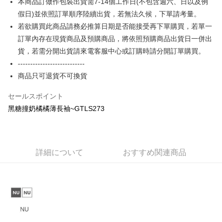
本商品訂做作包裝出貨需7-14個工作日(不包含週六、日以及例
【OP Pay Later 使用説明】
AFTEE代金後払い
1. 本サービスは台湾大哥大によって提供され、台湾大哥大のユーザーは追
假日)並依照訂單順序陸續出貨，若無法久候，下單請考量。
加の申請なしで即時に利用可能です。
説明
若欲購買此商品請務必推算日期是否能接受再下單購買，若單一
2. 支払い方法で「OP Pay Later」を選択すると、注文が成立した後に自動
一、 AFTEE代金後払いについて
訂單內存在現貨商品及預購商品，將依照預購商品出貨日一併出
的に OP Pay Later の取引プロセスに移行し、携帯番号を確認後、分割払
ATM払い
1.お支払い方法でAFTEE代金後払いを選択すると、携帯電話認証ウィンド
いの回数や支払い期限を選択し、支払いを確認すると取引が完了します。
貨，若需分開出貨請來電客服中心或訂購時請分開訂單購買。
ウが表示されます。
3. 実際の承認額、分割回数および費用については、後続の取引確認ページ
2.SMSで認証してお支払い手続を進めてください。
---------------------------
配送方法
を基準とします。
3.注文するときのお支払いは不要です。商品はご指定の住所に配送されま
4. 注文成立後30分以内に確認取引を行わない場合や審査が通過しない場
商品只可退貨不可換貨
す。
全家付款取貨
合、注文は自動的にキャンセルされます。「転専審査」に未通過の状況が
4.ご注文が完了すると、携帯に支払い通知のSMSが届きます。アプリ会員
発生した場合は、システムの評価基準に達していないことを意味し、評価
配送毎にNT$65、NT$899以上で送料無料
セールスポイント
の場合は、AFTEE アプリプッシュ通知が届きます。
内容についての説明はいたしかねます。
5.商品受け取り時のお支払いは不要です。商品を確かめてから、SMSまた
黑糖撞奶橘橘薄長袖~GTLS273
付款後全家取貨
はアプリの通知に従って、4大コンビニ、またはATM/オンラインバンキン
グでお支払いください。
配送毎にNT$60、NT$899以上で送料無料
【支払い方法の説明】
1. 分割払いの金額は電信請求書に統合されず、「OP Pay Later」は毎月の
代金納付期限は最短で 14 日以内ですので、ご注意ください。AFTEE アプ
7-11付款取貨
締め日後に支払いリマインダーのSMSを送信します。
リをダウンロードして AFTEE 会員になるとお支払い期限を最長 45 日以内
詳細について
おすすめ関連商品
2. SMSのリンクを通じて請求書を開いた後、「コンビニバーコード／台湾
配送毎にNT$65、NT$899以上で送料無料
まで延長できます。
大直営店舗／銀行振込／街口支払い／iPASS MONEY」などのチャネルで
支払いを選択できます。
付款後7-11取貨
お支払期限は、ショップが請求した期日と、AFTEEで延長できる日数をも
とに計算されます。AFTEEで注文すると、商品を受け取るまで支払い期限
配送毎にNT$60、NT$899以上で送料無料
【注意事項】
を延長できますが、商品を期限内に受け取れない場合があります（例：予
1. 本サービスは「台湾大哥大株式会社」（以下「当社」といいます）によ
約商品や商品到着日が比較的遅い商品）。そのため、商品到着の有無に関
宅配
って提供され、ユーザーが取引時に本サービスを通じて商品やサービスを
わらず、AFTEEで指定された期限内にお支払いください。
購入できるようにし、店舗が売買／分割払い売買の債権を当社に譲渡した
配送毎にNT$65、NT$899以上で送料無料