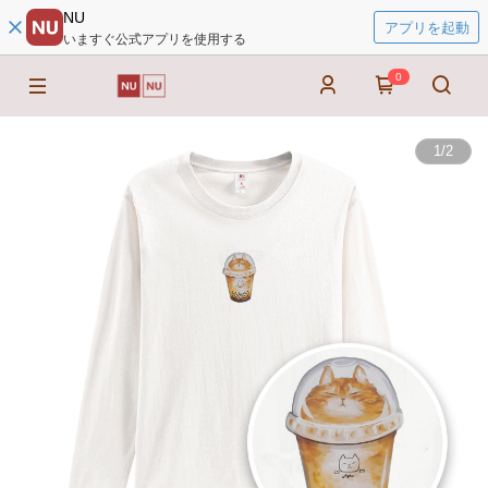
NU
アプリを起動
いますぐ公式アプリを使用する
0
1
/
2