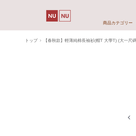
商品カテゴリー
トップ
【春秋款】輕薄純棉長袖衫(帽T 大學T) (大一尺碼