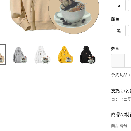
S
顏色
黑
数量
予約商品：
支払いと
コンビニ受
お支払い
商品の特
クレジット
商品番号