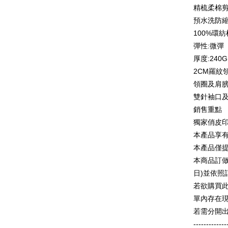
AFTEE
精梳柔棉
1. 本サ
追加の申
説明
預水洗防
2. 支払い
一、 AF
100%環
ATM払い
動的に OP
1.お支払
払いの回
彈性:微彈
ドウが表
す。
2.SMS
厚度:240G
3. 実際
3.注文す
配送方法
2CM羅紋
ジを基準
す。
4. 注文
4.ご注文
領圈及肩
全家付款
合、注文
員の場合は
雙針袖口
が発生し
配送毎にN
5.商品受
評価内容
銷售重點
たはアプリ
付款後全
ングでお
獨家俏皮
配送毎にN
本產品享
【支払い
代金納付期
1. 分割払
プリをダウ
本產品僅
7-11付款
の締め日後
以内まで
本商品訂做
2. SM
配送毎にN
湾大直営店
日)並依
お支払期限
で支払い
付款後7-1
もとに計算
若欲購買
期限を延
配送毎にN
單內存在
【注意事
（例：予
1. 本サ
若需分開
の有無に関
宅配
よって提
-------------
スを購入