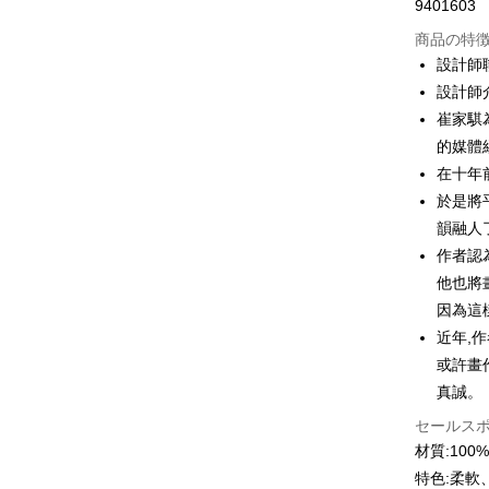
9401603
クレジッ
商品の特
3回払
設計師
6回払
合作金
設計師介
華南商
12回
合作金
崔家騏
上海商
華南商
的媒體
合作金
コンビニ
国泰世
上海商
華南商
在十年
台湾中
国泰世
LINE Pay
上海商
於是將
HSBC
台湾中
国泰世
聯邦商
韻融人
HSBC
Apple Pay
台湾中
元大商
作者認
聯邦商
HSBC
玉山商
JKOPAY
元大商
他也將
聯邦商
台新國
玉山商
因為這
元大商
台湾楽
Easy Walle
台新國
玉山商
近年,
台湾楽
台新國
Google Pa
或許畫
台湾楽
真誠。
Plus Pay
セールス
OP Pay La
材質:10
説明
特色:柔軟
【OP Pay