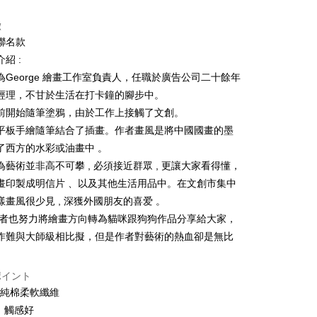
トカード分割払い
徴
い、金利0、毎回
NT$179
21行の銀行
聯名款
い、金利0、毎回
NT$89
21行の銀行
庫商業銀行
第一商業銀行
紹 :
業銀行
彰化商業銀行
払い、金利0、毎回
NT$44
21行の銀行
庫商業銀行
第一商業銀行
為George 繪畫工作室負責人，任職於廣告公司二十餘年
業儲蓄銀行
台北富邦商業銀行
業銀行
彰化商業銀行
經理，不甘於生活在打卡鐘的腳步中。
庫商業銀行
第一商業銀行
店頭代金引換
華商業銀行
兆豐國際商業銀行
業儲蓄銀行
台北富邦商業銀行
業銀行
彰化商業銀行
前開始隨筆塗鴉，由於工作上接觸了文創。
小企業銀行
台中商業銀行
華商業銀行
兆豐國際商業銀行
業儲蓄銀行
台北富邦商業銀行
平板手繪隨筆結合了插畫。作者畫風是將中國國畫的墨
(台湾)商業銀行
華泰商業銀行
小企業銀行
台中商業銀行
華商業銀行
兆豐國際商業銀行
業銀行
遠東国際商業銀行
了西方的水彩或油畫中 。
(台湾)商業銀行
華泰商業銀行
小企業銀行
台中商業銀行
業銀行
永豐商業銀行
為藝術並非高不可攀 , 必須接近群眾 , 更讓大家看得懂，
業銀行
遠東国際商業銀行
(台湾)商業銀行
華泰商業銀行
業銀行
星展(台湾)商業銀行
業銀行
永豐商業銀行
畫印製成明信片 、以及其他生活用品中。在文創市集中
業銀行
遠東国際商業銀行
際商業銀行
中国信託商業銀行
業銀行
星展(台湾)商業銀行
樣畫風很少見 , 深獲外國朋友的喜爱 。
業銀行
永豐商業銀行
天クレジットカード会社
t
際商業銀行
中国信託商業銀行
業銀行
星展(台湾)商業銀行
作者也努力將繪畫方向轉為貓咪跟狗狗作品分享給大家，
天クレジットカード会社
際商業銀行
中国信託商業銀行
y
作難與大師級相比擬，但是作者對藝術的熱血卻是無比
天クレジットカード会社
ポイント
ter
0%純棉柔軟纖維
、觸感好
 Later 使用説明】