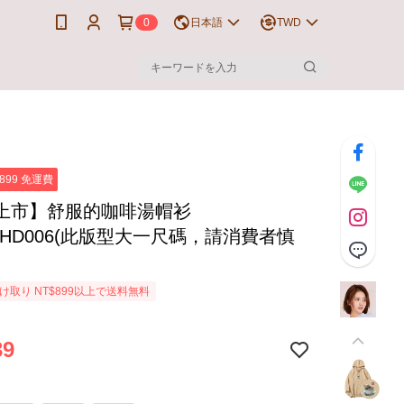
0
日本語
TWD
899 免運費
上市】舒服的咖啡湯帽衫
THD006(此版型大一尺碼，請消費者慎
け取り NT$899以上で送料無料
39