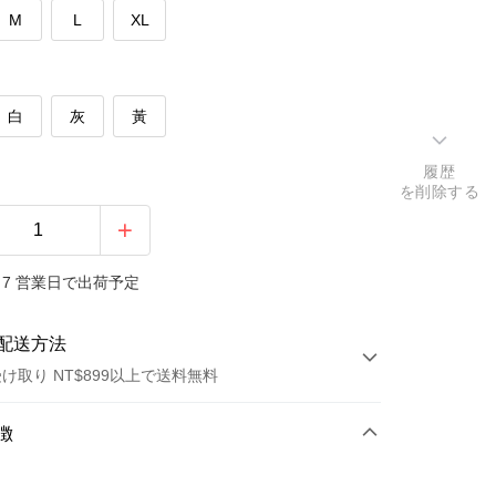
M
L
XL
白
灰
黃
履歴
を削除する
7 営業日で出荷予定
配送方法
け取り NT$899以上で送料無料
方法
徴
カード1回払い