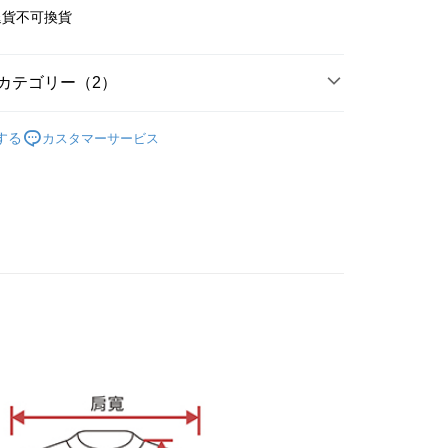
い限度額
T$65、NT$899以上で送料無料
退貨不可換貨
、契約に基づいて当社の請求書で帳款を支払うことになりま
AFTEEを ご利用の際に、認証結果及び当社の審査の結果に基づ
額が設定されます。
 Pay Later」を利用する契約関係の目的から、店舗はあなたの個
は最低NT$20です。
名前、電話または住所を含む）を台湾大哥大に提供し、収集、
台湾の会員のみご利用いただけます。
カテゴリー（2）
び利用するために、当社があなた本人と分割請求書に必要な情
、照合および修正を行います。
約「AFTEE代金後払い」（以下当サービスという）はネット
輕薄純棉長袖衫(帽T 大學T) (大一尺碼)
純棉寬鬆帽
なユーザーサービス規約については、以下のリンクを参照してく
ョンズ（以下 AFTEE という）が提供し、AFTEEが代金を徴収
する
カスタマーサービス
)
tps://oppay.tw/userRule
当サービスご利用の際に提供しなければならない個人情報（注
名、電話番号、受取人の氏名、電話番号、受取人住所を含むが
ない）は、AFTEEに渡され当サービスで必要な範囲内で利用
AFTEEの個人情報の収集、処理、利用について、詳細は
公式ホームページの『個人情報の収集、処理及び利用に関する声
参照ください（
https://aftee.tw/privacypolicy/
）。
の初回ご利用の際に、審査を通過すれば、最高額がNT$10,000に
支払い期限を過ぎた場合、その金額に基づいて年利20%の遅
が加算されます。未成年の利用者は、事前に法定代理人または
意を得ればAFTEEをご利用いただけます。
の処理、利用について疑問がある、または関連する法律の権利
たい場合は、ネットプロテクションズ
rotections.co.jp
にご連絡ください。上記に示した個人情報
購入注文書とあわせてAFTEEにご提供いただく、または
にあなたの個人情報の収集、処理、利用を許可することににご同