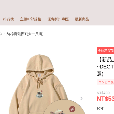
排行榜
主題IP部落格
優惠折扣專區
最新商品
)
純棉寬鬆帽T(大一尺碼)
全館滿 NT$
【新品
~DEG
選)
コンビニ受
NT$790
NT$5
尺寸