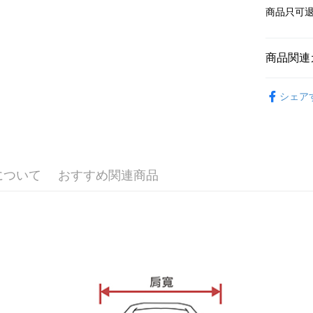
二、支払
配送毎にN
商品只可
渡した後
1.初回 
す。
き、限度
2. 「OP
2.決済金額
人情報（
3.現在、
商品関連
処理およ
報の確認
三、利用規
【春秋款】
3. 完全
プロテクシ
シェア
T(大一尺碼
ださい：
ht
します。
文者の氏
ALL
これに限ら
されます。
AFTEE
明』をご
について
おすすめ関連商品
AFTEE
なります。
延滞納金
後見人の同
個人情報
を行使し
cs_tw@netp
を、必要な
AFTEE