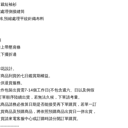
代金後払い
剪裁短袖衫
ービスは台湾大哥大によって提供され、台湾大哥大のユーザーは
請なしで即時に利用可能です。
縮處理側接縫筒
方法で「OP Pay Later」を選択すると、注文が成立した後に自
TEE代金後払いについて
紡棉,預縮處理平紋針織布料
 Pay Later の取引プロセスに移行し、携帯番号を確認後、分割
い方法でAFTEE代金後払いを選択すると、携帯電話認証ウィン
数や支払い期限を選択し、支払いを確認すると取引が完了しま
示されます。
で認証してお支払い手続を進めてください。
の承認額、分割回数および費用については、後続の取引確認ペー
るときのお支払いは不要です。商品はご指定の住所に配送されま
領
とします。
成立後30分以内に確認取引を行わない場合や審査が通過しない場
が完了すると、携帯に支払い通知のSMSが届きます。アプリ会
膀上帶壓肩條
取貨
は自動的にキャンセルされます。「転専審査」に未通過の状況
、AFTEE アプリプッシュ通知が届きます。
及下擺折邊
た場合は、システムの評価基準に達していないことを意味し、
T$65、NT$899以上で送料無料
け取り時のお支払いは不要です。商品を確かめてから、SMSま
についての説明はいたしかねます。
の通知に従って、4大コンビニ、またはATM/オンラインバンキ
家取貨
支払いください。
印花設計。
T$60、NT$899以上で送料無料
有商品到貨的七日鑑賞期權益。
方法の説明】
限は最短で 14 日以内ですので、ご注意ください。AFTEE ア
いの金額は電信請求書に統合されず、「OP Pay Later」は毎月
ンロードして AFTEE 会員になるとお支払い期限を最長 45 日
提供退貨服務。
取貨
に支払いリマインダーのSMSを送信します。
延長できます。
作包裝出貨需7-14個工作日(不包含週六、日以及例假
Sのリンクを通じて請求書を開いた後、「コンビニバーコード／台
T$65、NT$899以上で送料無料
舗／銀行振込／街口支払い／iPASS MONEY」などのチャネル
照訂單順序陸續出貨，若無法久候，下單請考量。
は、ショップが請求した期日と、AFTEEで延長できる日数を
を選択できます。
1取貨
されます。AFTEEで注文すると、商品を受け取るまで支払い
此商品請務必推算日期是否能接受再下單購買，若單一訂
長できますが、商品を期限内に受け取れない場合があります
T$60、NT$899以上で送料無料
現貨商品及預購商品，將依照預購商品出貨日一併出貨，
項】
約商品や商品到着日が比較的遅い商品）。そのため、商品到着
ービスは「台湾大哥大株式会社」（以下「当社」といいます）に
出貨請來電客服中心或訂購時請分開訂單購買。
わらず、AFTEEで指定された期限内にお支払いください。
供され、ユーザーが取引時に本サービスを通じて商品やサービ
--------------
できるようにし、店舗が売買／分割払い売買の債権を当社に譲