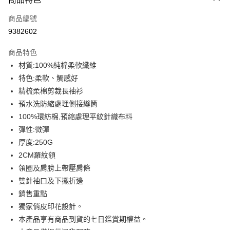
信用卡一次付款
商品編號
信用卡分期付款
9382602
3 期 0 利率 每期
NT$179
21家銀行
商品特色
6 期 0 利率 每期
NT$89
21家銀行
合作金庫商業銀行
第一商業銀行
材質:100%純棉柔軟纖維
華南商業銀行
彰化商業銀行
12 期 0 利率 每期
NT$44
21家銀行
合作金庫商業銀行
第一商業銀行
特色:柔軟、觸感好
上海商業儲蓄銀行
台北富邦商業銀行
華南商業銀行
彰化商業銀行
合作金庫商業銀行
第一商業銀行
超商取貨付款
國泰世華商業銀行
兆豐國際商業銀行
精梳柔棉剪裁長袖衫
上海商業儲蓄銀行
台北富邦商業銀行
華南商業銀行
彰化商業銀行
臺灣中小企業銀行
台中商業銀行
預水洗防縮處理側接縫筒
國泰世華商業銀行
兆豐國際商業銀行
LINE Pay
上海商業儲蓄銀行
台北富邦商業銀行
匯豐（台灣）商業銀行
華泰商業銀行
臺灣中小企業銀行
台中商業銀行
100%環紡棉,預縮處理平紋針織布料
國泰世華商業銀行
兆豐國際商業銀行
聯邦商業銀行
遠東國際商業銀行
匯豐（台灣）商業銀行
華泰商業銀行
Apple Pay
彈性:微彈
臺灣中小企業銀行
台中商業銀行
元大商業銀行
永豐商業銀行
聯邦商業銀行
遠東國際商業銀行
匯豐（台灣）商業銀行
華泰商業銀行
厚度:250G
玉山商業銀行
星展（台灣）商業銀行
街口支付
元大商業銀行
永豐商業銀行
聯邦商業銀行
遠東國際商業銀行
2CM羅紋領
台新國際商業銀行
中國信託商業銀行
玉山商業銀行
星展（台灣）商業銀行
元大商業銀行
永豐商業銀行
台灣樂天信用卡公司
悠遊付
領圈及肩膀上帶壓肩條
台新國際商業銀行
中國信託商業銀行
玉山商業銀行
星展（台灣）商業銀行
雙針袖口及下擺折邊
台灣樂天信用卡公司
台新國際商業銀行
中國信託商業銀行
Google Pay
銷售重點
台灣樂天信用卡公司
全盈+PAY
獨家俏皮印花設計。
本產品享有商品到貨的七日鑑賞期權益。
大哥付你分期