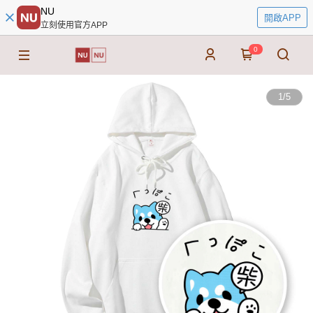
NU
開啟APP
立刻使用官方APP
0
1
/
5