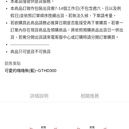
本產品僅提供退貨服務。
相關說明
本商品訂做作包裝出貨需7-14個工作日(不包含週六、日以及例
【大哥付你分期使用說明】
AFTEE先享後付
1.本服務由台灣大哥大提供，台灣大哥大用戶可立即使用無須另外申請。
假日)並依照訂單順序陸續出貨，若無法久候，下單請考量。
2.付款方式選擇「大哥付你分期」，訂單成立後會自動跳轉到大哥付的交易
相關說明
若欲購買此商品請務必推算日期是否能接受再下單購買，若單一
流程，驗證手機門號後，選擇欲分期的期數、繳款截止日，確認付款後即完
【關於「AFTEE先享後付」】
訂單內存在現貨商品及預購商品，將依照預購商品出貨日一併出
成交易。
ATM付款
AFTEE先享後付是「在收到商品之後才付款」的支付方式。 讓您購物簡單
3.實際核准額度、可分期數及費用金額請依後續交易確認頁面所載為準。
貨，若需分開出貨請來電客服中心或訂購時請分開訂單購買。
便利好安心！
4.訂單成立30分鐘內，如未前往確認交易或遇審核未通過，訂單將自動取
１．簡單：不需註冊會員、不需綁卡、不需儲值。
---------------------------
運送方式
消。如遇「轉專審核」未通過狀況，表示未達大哥付你分期系統評分，恕無
２．便利：只要手機號碼，簡訊認證，即可結帳。
法說明評估內容。
商品只可退貨不可換貨
３．安心：先確認商品／服務後，再付款。
全家付款取貨
【繳款方式說明】
1.分期款項不併入電信帳單，「大哥付你分期」於每月結算日後寄送繳費提
每筆NT$65，滿NT$899(含以上)免運費
銷售重點
【「AFTEE先享後付」結帳流程】
醒簡訊。
１．於結帳方式選擇「AFTEE先享後付」後，將跳轉至「AFTEE先享後付」
可愛的嗨嗨柴(藍)~GTHD300
2.透過簡訊連結打開帳單後，可選擇「超商條碼／台灣大直營門市／銀行轉
付款後全家取貨
結帳頁面，進行簡訊認證並確認金額後，即可完成結帳。
帳／街口支付／iPASS MONEY」等通路繳費。
２．訂單成立數日內，您將收到繳費通知簡訊。
每筆NT$60，滿NT$899(含以上)免運費
３．收到繳費通知簡訊後14天內，點擊此簡訊中的連結，可透過四大超商／
【注意事項】
ATM／網路銀行／等多元方式進行付款，方視為交易完成。
7-11付款取貨
1.本服務係由「台灣大哥大股份有限公司」（以下簡稱本公司）所提供，讓
※ 請注意：結帳手續完成當下不需立刻繳費，但若您需要取消訂單，請聯絡
詳細說明
相關推薦
用戶於交易時，得透過本服務購買商品或服務，並由商店將買賣／分期付款
每筆NT$65，滿NT$899(含以上)免運費
購買商品的店家。未經商家同意取消之訂單仍視為有效，需透過AFTEE先享
買賣價金債權讓與本公司後，依約使用本公司帳單繳交帳款。
後付繳納相關費用。
2.基於同意付款使用「大哥付你分期」之契約關係目的，商店將以您的個人
付款後7-11取貨
※ 交易是否成功請以「AFTEE先享後付 」之結帳頁面顯示為準，若有關於
資料（包含姓名、電話或地址）提供予台灣大哥大進項蒐集、處理及利用，
是否繳費成功／繳費後需取消欲退款等相關疑問，請聯繫「AFTEE先享後付
每筆NT$60，滿NT$899(含以上)免運費
由本公司與您本人進行分期帳單所需資料之確認、核對及更正。
客戶支援中心」
https://netprotections.freshdesk.com/support/home
3.完整用戶服務條款，請詳閱以下連結：
https://oppay.tw/userRule