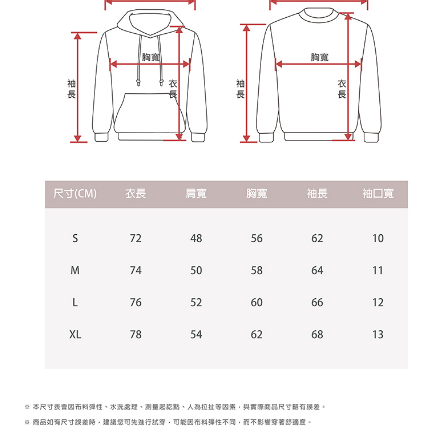
宅配
【注意事項】
１．透過由恩沛科技股份有限公司提供之「AFTEE先享後付」服務完成之交
每筆NT$65，滿NT$899(含以上)免運費
易，需依本服務之必要範圍內提供個人資料，並將交易相關給付款項請求債
權轉讓予恩沛科技股份有限公司。
２．關於個人資料處理事宜，請瀏覽以下網址：
https://aftee.tw/terms/#terms3
３．未成年的使用者請事先徵得法定代理人或監護人之同意方可使用
「AFTEE先享後付」，若未經同意申辦者引起之損失，本公司不負相關責
任。
４．使用「AFTEE先享後付」時，將依據個別帳號之用戶狀況，依本公司即
時審查核予不同之上限額度；若仍有額度不足之情形，本公司將視審查結果
請求用戶進行身份認證。
５．嚴禁一人註冊多個帳號或使用他人資訊註冊。若發現惡意使用之情形，
恩沛科技股份有限公司將有權停止該用戶之使用額度並採取法律行動。