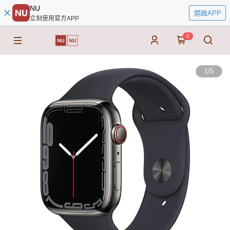
NU
開啟APP
立刻使用官方APP
0
1
/
5