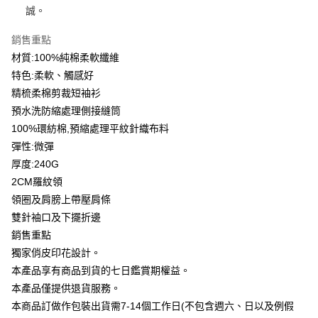
誠。
大哥付你分期
相關說明
銷售重點
【大哥付你分期使用說明】
材質:100%純棉柔軟纖維
AFTEE先享後付
1.本服務由台灣大哥大提供，台灣大哥大用戶可立即使用無須另外申請。
特色:柔軟、觸感好
2.付款方式選擇「大哥付你分期」，訂單成立後會自動跳轉到大哥付的交易
相關說明
流程，驗證手機門號後，選擇欲分期的期數、繳款截止日，確認付款後即完
精梳柔棉剪裁短袖衫
【關於「AFTEE先享後付」】
成交易。
ATM付款
AFTEE先享後付是「在收到商品之後才付款」的支付方式。 讓您購物簡單
預水洗防縮處理側接縫筒
3.實際核准額度、可分期數及費用金額請依後續交易確認頁面所載為準。
便利好安心！
4.訂單成立30分鐘內，如未前往確認交易或遇審核未通過，訂單將自動取
100%環紡棉,預縮處理平紋針織布料
１．簡單：不需註冊會員、不需綁卡、不需儲值。
運送方式
消。如遇「轉專審核」未通過狀況，表示未達大哥付你分期系統評分，恕無
２．便利：只要手機號碼，簡訊認證，即可結帳。
彈性:微彈
法說明評估內容。
３．安心：先確認商品／服務後，再付款。
全家付款取貨
厚度:240G
【繳款方式說明】
1.分期款項不併入電信帳單，「大哥付你分期」於每月結算日後寄送繳費提
每筆NT$65，滿NT$899(含以上)免運費
2CM羅紋領
【「AFTEE先享後付」結帳流程】
醒簡訊。
１．於結帳方式選擇「AFTEE先享後付」後，將跳轉至「AFTEE先享後付」
領圈及肩膀上帶壓肩條
2.透過簡訊連結打開帳單後，可選擇「超商條碼／台灣大直營門市／銀行轉
付款後全家取貨
結帳頁面，進行簡訊認證並確認金額後，即可完成結帳。
帳／街口支付／iPASS MONEY」等通路繳費。
雙針袖口及下擺折邊
２．訂單成立數日內，您將收到繳費通知簡訊。
每筆NT$60，滿NT$899(含以上)免運費
銷售重點
３．收到繳費通知簡訊後14天內，點擊此簡訊中的連結，可透過四大超商／
【注意事項】
ATM／網路銀行／等多元方式進行付款，方視為交易完成。
獨家俏皮印花設計。
7-11付款取貨
1.本服務係由「台灣大哥大股份有限公司」（以下簡稱本公司）所提供，讓
※ 請注意：結帳手續完成當下不需立刻繳費，但若您需要取消訂單，請聯絡
用戶於交易時，得透過本服務購買商品或服務，並由商店將買賣／分期付款
本產品享有商品到貨的七日鑑賞期權益。
每筆NT$65，滿NT$899(含以上)免運費
購買商品的店家。未經商家同意取消之訂單仍視為有效，需透過AFTEE先享
買賣價金債權讓與本公司後，依約使用本公司帳單繳交帳款。
後付繳納相關費用。
本產品僅提供退貨服務。
2.基於同意付款使用「大哥付你分期」之契約關係目的，商店將以您的個人
付款後7-11取貨
※ 交易是否成功請以「AFTEE先享後付 」之結帳頁面顯示為準，若有關於
本商品訂做作包裝出貨需7-14個工作日(不包含週六、日以及例假
資料（包含姓名、電話或地址）提供予台灣大哥大進項蒐集、處理及利用，
是否繳費成功／繳費後需取消欲退款等相關疑問，請聯繫「AFTEE先享後付