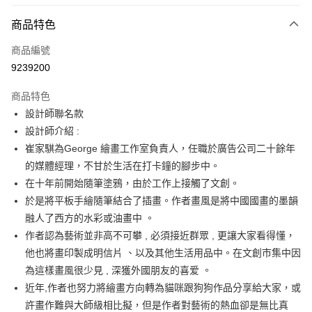
付款方式
商品特色
信用卡一次付款
商品編號
信用卡分期付款
9239200
3 期 0 利率 每期
NT$179
21家銀行
商品特色
6 期 0 利率 每期
NT$89
21家銀行
合作金庫商業銀行
第一商業銀行
設計師聯名款
華南商業銀行
彰化商業銀行
12 期 0 利率 每期
NT$44
21家銀行
合作金庫商業銀行
第一商業銀行
設計師介紹 :
上海商業儲蓄銀行
台北富邦商業銀行
華南商業銀行
彰化商業銀行
合作金庫商業銀行
第一商業銀行
超商取貨付款
國泰世華商業銀行
兆豐國際商業銀行
崔家騏為George 繪畫工作室負責人，任職於廣告公司二十餘年
上海商業儲蓄銀行
台北富邦商業銀行
華南商業銀行
彰化商業銀行
臺灣中小企業銀行
台中商業銀行
的媒體經理，不甘於生活在打卡鐘的腳步中。
國泰世華商業銀行
兆豐國際商業銀行
LINE Pay
上海商業儲蓄銀行
台北富邦商業銀行
匯豐（台灣）商業銀行
華泰商業銀行
臺灣中小企業銀行
台中商業銀行
在十年前開始隨筆塗鴉，由於工作上接觸了文創。
國泰世華商業銀行
兆豐國際商業銀行
聯邦商業銀行
遠東國際商業銀行
匯豐（台灣）商業銀行
華泰商業銀行
Apple Pay
於是將平板手繪隨筆結合了插畫。作者畫風是將中國國畫的墨韻
臺灣中小企業銀行
台中商業銀行
元大商業銀行
永豐商業銀行
聯邦商業銀行
遠東國際商業銀行
匯豐（台灣）商業銀行
華泰商業銀行
融人了西方的水彩或油畫中 。
玉山商業銀行
星展（台灣）商業銀行
街口支付
元大商業銀行
永豐商業銀行
聯邦商業銀行
遠東國際商業銀行
作者認為藝術並非高不可攀 , 必須接近群眾 , 更讓大家看得懂，
台新國際商業銀行
中國信託商業銀行
玉山商業銀行
星展（台灣）商業銀行
元大商業銀行
永豐商業銀行
台灣樂天信用卡公司
悠遊付
他也將畫印製成明信片 、以及其他生活用品中。在文創市集中因
台新國際商業銀行
中國信託商業銀行
玉山商業銀行
星展（台灣）商業銀行
為這樣畫風很少見 , 深獲外國朋友的喜爱 。
台灣樂天信用卡公司
台新國際商業銀行
中國信託商業銀行
Google Pay
近年,作者也努力將繪畫方向轉為貓咪跟狗狗作品分享給大家，或
台灣樂天信用卡公司
全盈+PAY
許畫作難與大師級相比擬，但是作者對藝術的熱血卻是無比真