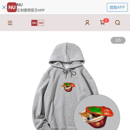
NU
開啟APP
立刻使用官方APP
0
1
/
5