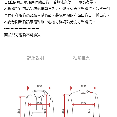
每筆NT$60，滿NT$899(含以上)免運費
由本公司與您本人進行分期帳單所需資料之確認、核對及更正。
日)並依照訂單順序陸續出貨，若無法久候，下單請考量。
客戶支援中心」
https://netprotections.freshdesk.com/support/home
3.完整用戶服務條款，請詳閱以下連結：
https://oppay.tw/userRule
若欲購買此商品請務必推算日期是否能接受再下單購買，若單一訂
宅配
【注意事項】
單內存在現貨商品及預購商品，將依照預購商品出貨日一併出貨，
１．透過由恩沛科技股份有限公司提供之「AFTEE先享後付」服務完成之交
每筆NT$65，滿NT$899(含以上)免運費
易，需依本服務之必要範圍內提供個人資料，並將交易相關給付款項請求債
若需分開出貨請來電客服中心或訂購時請分開訂單購買。
權轉讓予恩沛科技股份有限公司。
---------------------------
２．關於個人資料處理事宜，請瀏覽以下網址：
商品只可退貨不可換貨
https://aftee.tw/terms/#terms3
３．未成年的使用者請事先徵得法定代理人或監護人之同意方可使用
「AFTEE先享後付」，若未經同意申辦者引起之損失，本公司不負相關責
任。
４．使用「AFTEE先享後付」時，將依據個別帳號之用戶狀況，依本公司即
詳細說明
相關推薦
時審查核予不同之上限額度；若仍有額度不足之情形，本公司將視審查結果
請求用戶進行身份認證。
５．嚴禁一人註冊多個帳號或使用他人資訊註冊。若發現惡意使用之情形，
恩沛科技股份有限公司將有權停止該用戶之使用額度並採取法律行動。