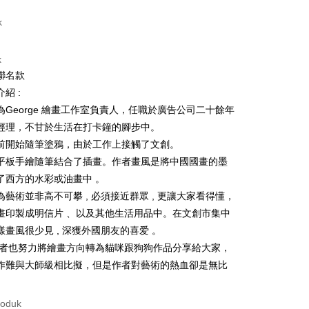
t (Bayaran Penuh)
k
ad Kredit
k
ran pada kadar faedah 0,
NT$179
setiap ansuran
聯名款
21 Bank
ran pada kadar faedah 0,
NT$89
setiap
an Cooperative Bank
Bank Komersial Pertama
紹 :
Nan Commercial
Chang Hwa Commercial
n
21 Bank
為George 繪畫工作室負責人，任職於廣告公司二十餘年
k
Bank
uran pada kadar faedah 0,
NT$44
setiap ansuran
Cooperative Bank
Bank Komersial Pertama
經理，不甘於生活在打卡鐘的腳步中。
Shanghai
Bank Komersial Taipei
n Commercial Bank
Chang Hwa Commercial Bank
21 Bank
前開始隨筆塗鴉，由於工作上接觸了文創。
an Cooperative Bank
Bank Komersial Pertama
ercial & Savings
Fubon
an di Kedai Serbaneka
anghai Commercial &
Bank Komersial Taipei Fubon
Nan Commercial
Chang Hwa Commercial
k
平板手繪隨筆結合了插畫。作者畫風是將中國國畫的墨
s Bank
k
Bank
 Cathay United
Mega International
了西方的水彩或油畫中 。
thay United
Mega International Commercial
Shanghai
Bank Komersial Taipei
Commercial Bank
為藝術並非高不可攀 , 必須接近群眾 , 更讓大家看得懂，
Bank
ercial & Savings
Fubon
an Business Bank
Taichung Commercial
Business Bank
Taichung Commercial Bank
畫印製成明信片 、以及其他生活用品中。在文創市集中
k
Bank
nk (Taiwan) Limited
Hwatai Bank
樣畫風很少見 , 深獲外國朋友的喜爱 。
 Cathay United
Mega International
 Bank (Taiwan)
Hwatai Bank
ank of Taiwan
Far Eastern International Bank
Commercial Bank
ted
作者也努力將繪畫方向轉為貓咪跟狗狗作品分享給大家，
t
 Commercial Bank
Bank SinoPac
an Business Bank
Taichung Commercial
n Bank of Taiwan
Far Eastern International
作難與大師級相比擬，但是作者對藝術的熱血卻是無比
omersial E.SUN
DBS Bank
Bank
y
Bank
tarabangsa Taishin
Bank CTBC
 Bank (Taiwan)
Hwatai Bank
ta Commercial Bank
Bank SinoPac
t Kad Kredit Rakuten
roduk
ted
 Komersial E.SUN
DBS Bank