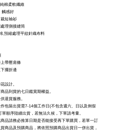
n Bank of Taiwan
Far Eastern International
0%純棉柔軟纖維
 Antarabangsa
Bank CTBC
ter
Bank
hin
、觸感好
ta Commercial Bank
Bank SinoPac
kat Kad Kredit
剪裁短袖衫
nggunaan untuk OP Pay Later]
 Komersial E.SUN
DBS Bank
ten Taiwan
縮處理側接縫筒
 Antarabangsa
Bank CTBC
an ini disediakan oleh Taiwan Mobile dan tersedia untuk
紡棉,預縮處理平紋針織布料
hin
Taiwan Mobile tanpa memerlukan permohonan tambahan.
Mengenai Perkhidmatan AFTEE Beli Sekarang Bayar
kat Kad Kredit
an ATM
memilih OP Pay Later sebagai kaedah pembayaran, sistem
ten Taiwan
 memilih AFTEE sebagai kaedah pembayaran, mesej
rahkan anda secara automatik ke proses transaksi OP Pay
n AFTEE akan muncul.
領
pas pesanan dibuat. Anda perlu mengesahkan nombor telefon
oleh meneruskan pembayaran selepas pengesahan SMS.
Penghantaran
 anda, memilih bilangan ansuran, dan menetapkan tarikh
膀上帶壓肩條
ayaran diperlukan apabila pesanan disahkan. Produk akan
ayaran. Transaksi akan dianggap selesai setelah
e alamat yang ditetapkan.
取貨
及下擺折邊
n disahkan.
h pesanan disahkan, anda akan menerima SMS pembayaran
anan | Penghantaran percuma untuk pesanan
hli aplikasi akan menerima pemberitahuan tolak aplikasi
 yang diluluskan, tempoh ansuran yang tersedia, dan yuran
印花設計。
au lebih
akan adalah tertakluk kepada maklumat yang dinyatakan
ayaran diperlukan apabila anda menerima produk. Sila buat
有商品到貨的七日鑑賞期權益。
man pengesahan transaksi seterusnya.
n di empat kedai serbaneka utama, ATM atau perbankan
家取貨
提供退貨服務。
ian dengan SMS pembayaran atau pemberitahuan tolak
anan | Penghantaran percuma untuk pesanan
aksi tidak disahkan dalam masa 30 minit selepas pesanan
FTEE.
作包裝出貨需7-14個工作日(不包含週六、日以及例假
au jika permohonan gagal dalam proses semakan, pesanan
au lebih
照訂單順序陸續出貨，若無法久候，下單請考量。
alkan secara automatik. Jika permohonan gagal pada
 perhatian bahawa tempoh pembayaran adalah 14 hari. Walau
"semakan manual", ini bermakna kriteria pemarkahan sistem
此商品請務必推算日期是否能接受再下單購買，若單一訂
un, bagi mereka yang telah memuat turun Aplikasi AFTEE
取貨
nuhi; butiran penilaian khusus tidak akan didedahkan.
tar sebagai ahli AFTEE boleh menikmati tempoh
現貨商品及預購商品，將依照預購商品出貨日一併出貨，
anan | Penghantaran percuma untuk pesanan