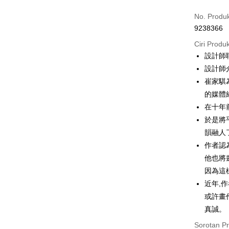
Kad Kredi
No. Produ
9238366
Ansuran K
Ciri Produ
3 ansu
設計師
6 ansu
Taiw
設計師介
Hua 
ansura
崔家騏
Ban
12 ans
Taiwan 
的媒體
The 
Hua Na
在十年
Taiw
Comm
Pengambil
The Sh
Hua 
Ban
於是將
Saving
LINE Pay
Ban
Bank
韻融人
Bank Ca
The 
作者認
Apple Pay
Comm
Taiw
Taiwan 
他也將
Ban
JKOPAY
HSBC Ba
因為這
Bank
HSBC
Union B
Limi
近年,
Easy Walle
Yuanta
Taiw
Unio
或許畫
Bank K
Google Pa
真誠。
Bank An
HSBC
Yuan
Syarika
Plus PAY
Sorotan P
Limi
Bank