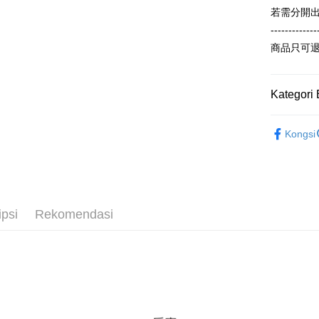
pembayara
若需分開
[Arahan P
NT$899 at
Tempoh pe
-------------
Pembayaran
ditambah d
付款後7-1
商品只可
berasingan
Anda bole
NT$60/pes
pembayaran
menerima 
NT$899 at
boleh men
Selepas me
produk pr
Kategori 
menyelesai
宅配
lebih lama
kod bar ke
pembayara
【春秋款】
NT$65/pes
JKOPay, a
pesanan.
Kongsi
T(大一尺碼
NT$899 at
[Nota Pent
Kedua, Se
ALL
1. Jumlah 
Perkhidmata
NT$10,000.
yang memb
berdasarka
melalui pe
2. Amaun p
ipsi
Rekomendasi
pembelian
3. Pada ma
kepada Sy
mengikut p
Ketiga, Sy
Perkhidma
Untuk meme
NP Taiwan
penggunaa
akan meng
peribadi a
pembeli, n
Syarikat 
untuk peng