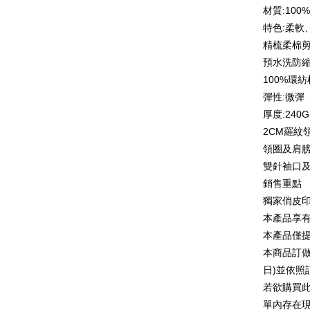
Taiwan
Unio
材質:10
Bank
OP Pay La
Tais
特色:柔軟
Deskripsi
Yuan
Syari
精梳柔棉
[Terma Pe
Bank
Raku
AFTEE
預水洗防
Bank
Perkhidmat
Deskripsi
100%環
Tais
pengguna 
Pertama, 
彈性:微彈
Syari
Pemindah
Kemudian
Jika anda 
Raku
1. Dengan
厚度:240G
akan menga
pengesaha
2CM羅紋
Later sele
2. Anda b
Pilihan 
mudah alih
領圈及肩
3. Tiada b
akhir pemb
dihantar k
全家付款
雙針袖口
pembayara
4. Setela
銷售重點
NT$65/pes
manakala a
Had kredit
獨家俏皮
AFTEE.
NT$899 at
yang diken
5. Tiada b
本產品享
pada hala
pembayara
付款後全
本產品僅
dalam tal
NT$60/pes
Jika trans
aplikasi A
本商品訂做
dibuat, at
NT$899 at
日)並依
akan dibat
Sila ambil
peringkat 
若欲購買
bagaimanap
7-11付款
tidak dipe
dan mendaf
單內存在
NT$65/pes