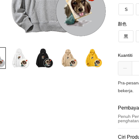
S
顏色
黑
Kuantiti
Pra-pesan
bekerja.
Pembaya
Penuh Pen
penghatar
Kaedah 
Ciri Prod