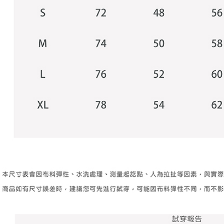
【Peneran
1. Pembaya
"Pembayar
pembayaran
2. Melalui
membayar m
Mobile / 
saluran lai
【Nota Pe
1. Perkhid
membolehk
perkhidmat
tuntutan h
menggunaka
2. Berdas
"Pembayar
peribadi a
Mobile un
pengesahan
ansuran ol
3. Sila ba
pautan beri