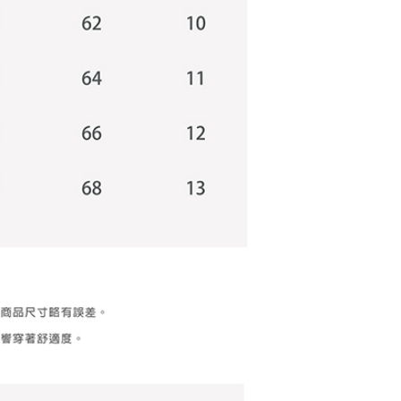
gan Kaedah Pembayaran】
ran ansuran tidak digabungkan dalam bil telekomunikasi,
an Ansuran Gogo" akan menghantar SMS peringatan
 selepas tarikh penyelesaian bulanan.
 pautan SMS untuk membuka bil, anda boleh memilih untuk
elalui "Kod bar kedai serbaneka / Kedai rasmi Taiwan
Pemindahan bank / Pembayaran J街口 / iPASS MONEY" dan
n.
nting】
matan ini disediakan oleh "Taiwan Mobile Co., Ltd." untuk
an pengguna membeli produk atau perkhidmatan melalui
an ini semasa transaksi, dan kedai akan menyerahkan hak
arga jual/beli ansuran kepada syarikat ini untuk membayar bil
n bil syarikat ini.
arkan tujuan kontrak persetujuan pembayaran menggunakan
an Ansuran Gogo", kedai akan memberikan maklumat
nda (termasuk nama, telefon atau alamat) kepada Taiwan
tuk pengumpulan, pemprosesan dan penggunaan, untuk
, semakan dan pembetulan data yang diperlukan untuk bil
eh Taiwan Mobile.
ca syarat perkhidmatan pengguna secara lengkap melalui
kut: https://oppay.tw/userRule