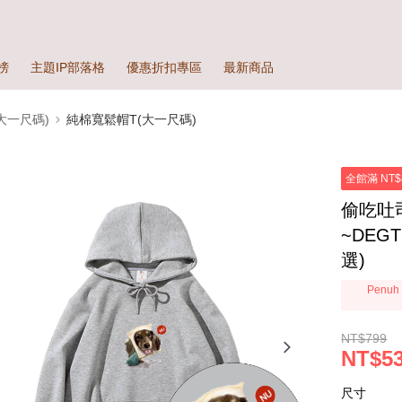
榜
主題IP部落格
優惠折扣專區
最新商品
大一尺碼)
純棉寬鬆帽T(大一尺碼)
全館滿 NT$
偷吃吐
~DEG
選)
Penuh 
NT$799
NT$5
尺寸