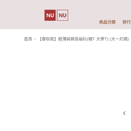
商品分類
排行
首頁
【春秋款】輕薄純棉長袖衫(帽T 大學T) (大一尺碼)