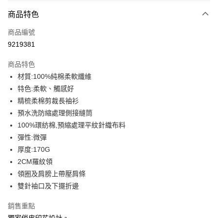
付款方式
商品特色
信用卡一次付款
商品編號
信用卡分期付款
9219381
3 期 0 利率 每期
NT$139
21家銀行
商品特色
6 期 0 利率 每期
NT$69
21家銀行
合作金庫商業銀行
第一商業銀行
材質:100%純棉柔軟纖維
華南商業銀行
彰化商業銀行
12 期 0 利率 每期
NT$34
21家銀行
合作金庫商業銀行
第一商業銀行
特色:柔軟、觸感好
上海商業儲蓄銀行
台北富邦商業銀行
華南商業銀行
彰化商業銀行
合作金庫商業銀行
第一商業銀行
超商取貨付款
國泰世華商業銀行
兆豐國際商業銀行
精梳柔棉剪裁長袖衫
上海商業儲蓄銀行
台北富邦商業銀行
華南商業銀行
彰化商業銀行
臺灣中小企業銀行
台中商業銀行
預水洗防縮處理側接縫筒
國泰世華商業銀行
兆豐國際商業銀行
LINE Pay
上海商業儲蓄銀行
台北富邦商業銀行
匯豐（台灣）商業銀行
華泰商業銀行
臺灣中小企業銀行
台中商業銀行
100%環紡棉,預縮處理平紋針織布料
國泰世華商業銀行
兆豐國際商業銀行
聯邦商業銀行
遠東國際商業銀行
匯豐（台灣）商業銀行
華泰商業銀行
Apple Pay
彈性:微彈
臺灣中小企業銀行
台中商業銀行
元大商業銀行
永豐商業銀行
聯邦商業銀行
遠東國際商業銀行
匯豐（台灣）商業銀行
華泰商業銀行
厚度:170G
玉山商業銀行
星展（台灣）商業銀行
街口支付
元大商業銀行
永豐商業銀行
聯邦商業銀行
遠東國際商業銀行
2CM羅紋領
台新國際商業銀行
中國信託商業銀行
玉山商業銀行
星展（台灣）商業銀行
元大商業銀行
永豐商業銀行
台灣樂天信用卡公司
悠遊付
領圈及肩膀上帶壓肩條
台新國際商業銀行
中國信託商業銀行
玉山商業銀行
星展（台灣）商業銀行
雙針袖口及下擺折邊
台灣樂天信用卡公司
台新國際商業銀行
中國信託商業銀行
Google Pay
台灣樂天信用卡公司
銷售重點
全盈+PAY