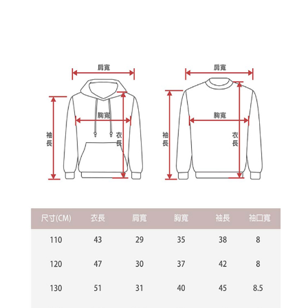
客戶支援中心」
https://netprotections.freshdesk.com/support/home
3.完整用戶服務條款，請詳閱以下連結：
https://oppay.tw/userRule
宅配
【注意事項】
１．透過由恩沛科技股份有限公司提供之「AFTEE先享後付」服務完成之交
每筆NT$65，滿NT$899(含以上)免運費
易，需依本服務之必要範圍內提供個人資料，並將交易相關給付款項請求債
權轉讓予恩沛科技股份有限公司。
２．關於個人資料處理事宜，請瀏覽以下網址：
https://aftee.tw/terms/#terms3
３．未成年的使用者請事先徵得法定代理人或監護人之同意方可使用
「AFTEE先享後付」，若未經同意申辦者引起之損失，本公司不負相關責
任。
４．使用「AFTEE先享後付」時，將依據個別帳號之用戶狀況，依本公司即
時審查核予不同之上限額度；若仍有額度不足之情形，本公司將視審查結果
請求用戶進行身份認證。
５．嚴禁一人註冊多個帳號或使用他人資訊註冊。若發現惡意使用之情形，
恩沛科技股份有限公司將有權停止該用戶之使用額度並採取法律行動。