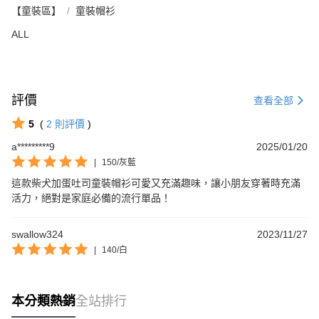
【童裝區】
童裝帽衫
ALL
評價
查看全部
5
(
2
則評價
)
a*********9
2025/01/20
|
150/灰藍
這款柴犬加蛋吐司童裝帽衫可愛又充滿趣味，讓小朋友穿著時充滿
活力，絕對是家庭必備的流行單品！
swallow324
2023/11/27
|
140/白
本分類熱銷
全站排行