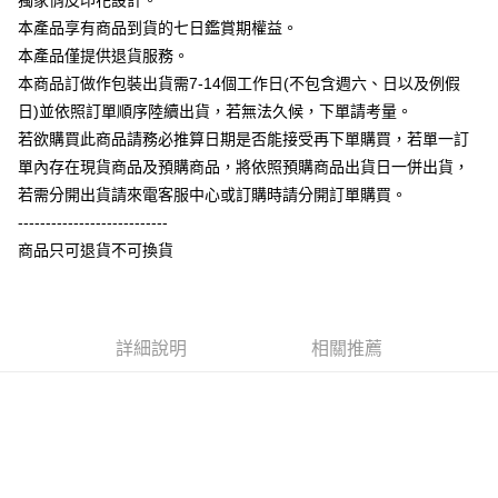
獨家俏皮印花設計。
大哥付你分期
本產品享有商品到貨的七日鑑賞期權益。
相關說明
本產品僅提供退貨服務。
【大哥付你分期使用說明】
本商品訂做作包裝出貨需7-14個工作日(不包含週六、日以及例假
AFTEE先享後付
1.本服務由台灣大哥大提供，台灣大哥大用戶可立即使用無須另外申請。
日)並依照訂單順序陸續出貨，若無法久候，下單請考量。
2.付款方式選擇「大哥付你分期」，訂單成立後會自動跳轉到大哥付的交易
相關說明
流程，驗證手機門號後，選擇欲分期的期數、繳款截止日，確認付款後即完
若欲購買此商品請務必推算日期是否能接受再下單購買，若單一訂
【關於「AFTEE先享後付」】
成交易。
ATM付款
AFTEE先享後付是「在收到商品之後才付款」的支付方式。 讓您購物簡單
單內存在現貨商品及預購商品，將依照預購商品出貨日一併出貨，
3.實際核准額度、可分期數及費用金額請依後續交易確認頁面所載為準。
便利好安心！
4.訂單成立30分鐘內，如未前往確認交易或遇審核未通過，訂單將自動取
若需分開出貨請來電客服中心或訂購時請分開訂單購買。
１．簡單：不需註冊會員、不需綁卡、不需儲值。
運送方式
消。如遇「轉專審核」未通過狀況，表示未達大哥付你分期系統評分，恕無
２．便利：只要手機號碼，簡訊認證，即可結帳。
---------------------------
法說明評估內容。
３．安心：先確認商品／服務後，再付款。
全家付款取貨
商品只可退貨不可換貨
【繳款方式說明】
1.分期款項不併入電信帳單，「大哥付你分期」於每月結算日後寄送繳費提
每筆NT$65，滿NT$899(含以上)免運費
【「AFTEE先享後付」結帳流程】
醒簡訊。
１．於結帳方式選擇「AFTEE先享後付」後，將跳轉至「AFTEE先享後付」
2.透過簡訊連結打開帳單後，可選擇「超商條碼／台灣大直營門市／銀行轉
付款後全家取貨
結帳頁面，進行簡訊認證並確認金額後，即可完成結帳。
帳／街口支付／iPASS MONEY」等通路繳費。
２．訂單成立數日內，您將收到繳費通知簡訊。
詳細說明
相關推薦
每筆NT$60，滿NT$899(含以上)免運費
３．收到繳費通知簡訊後14天內，點擊此簡訊中的連結，可透過四大超商／
【注意事項】
ATM／網路銀行／等多元方式進行付款，方視為交易完成。
7-11付款取貨
1.本服務係由「台灣大哥大股份有限公司」（以下簡稱本公司）所提供，讓
※ 請注意：結帳手續完成當下不需立刻繳費，但若您需要取消訂單，請聯絡
用戶於交易時，得透過本服務購買商品或服務，並由商店將買賣／分期付款
每筆NT$65，滿NT$899(含以上)免運費
購買商品的店家。未經商家同意取消之訂單仍視為有效，需透過AFTEE先享
買賣價金債權讓與本公司後，依約使用本公司帳單繳交帳款。
後付繳納相關費用。
2.基於同意付款使用「大哥付你分期」之契約關係目的，商店將以您的個人
付款後7-11取貨
※ 交易是否成功請以「AFTEE先享後付 」之結帳頁面顯示為準，若有關於
資料（包含姓名、電話或地址）提供予台灣大哥大進項蒐集、處理及利用，
是否繳費成功／繳費後需取消欲退款等相關疑問，請聯繫「AFTEE先享後付
每筆NT$60，滿NT$899(含以上)免運費
由本公司與您本人進行分期帳單所需資料之確認、核對及更正。