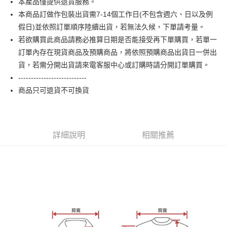
本產品僅提供退貨服務。
【大哥付你分期使用說明】
AFTEE先享後付
1.本服務由台灣大哥大提供，台灣大哥大用戶可立即使用無須另外申請。
本商品訂做作包裝出貨需7-14個工作日(不包含週六、日以及例
2.付款方式選擇「大哥付你分期」，訂單成立後會自動跳轉到大哥付的交易
相關說明
假日)並依照訂單順序陸續出貨，若無法久候，下單請考量。
流程，驗證手機門號後，選擇欲分期的期數、繳款截止日，確認付款後即完
【關於「AFTEE先享後付」】
若欲購買此商品請務必推算日期是否能接受再下單購買，若單一
成交易。
ATM付款
AFTEE先享後付是「在收到商品之後才付款」的支付方式。 讓您購物簡單
3.實際核准額度、可分期數及費用金額請依後續交易確認頁面所載為準。
訂單內存在現貨商品及預購商品，將依照預購商品出貨日一併出
便利好安心！
4.訂單成立30分鐘內，如未前往確認交易或遇審核未通過，訂單將自動取
１．簡單：不需註冊會員、不需綁卡、不需儲值。
貨，若需分開出貨請來電客服中心或訂購時請分開訂單購買。
運送方式
消。如遇「轉專審核」未通過狀況，表示未達大哥付你分期系統評分，恕無
２．便利：只要手機號碼，簡訊認證，即可結帳。
法說明評估內容。
---------------------------
３．安心：先確認商品／服務後，再付款。
全家付款取貨
【繳款方式說明】
商品只可退貨不可換貨
1.分期款項不併入電信帳單，「大哥付你分期」於每月結算日後寄送繳費提
每筆NT$65，滿NT$899(含以上)免運費
【「AFTEE先享後付」結帳流程】
醒簡訊。
１．於結帳方式選擇「AFTEE先享後付」後，將跳轉至「AFTEE先享後付」
2.透過簡訊連結打開帳單後，可選擇「超商條碼／台灣大直營門市／銀行轉
付款後全家取貨
結帳頁面，進行簡訊認證並確認金額後，即可完成結帳。
帳／街口支付／iPASS MONEY」等通路繳費。
２．訂單成立數日內，您將收到繳費通知簡訊。
每筆NT$60，滿NT$899(含以上)免運費
詳細說明
相關推薦
３．收到繳費通知簡訊後14天內，點擊此簡訊中的連結，可透過四大超商／
【注意事項】
ATM／網路銀行／等多元方式進行付款，方視為交易完成。
7-11付款取貨
1.本服務係由「台灣大哥大股份有限公司」（以下簡稱本公司）所提供，讓
※ 請注意：結帳手續完成當下不需立刻繳費，但若您需要取消訂單，請聯絡
用戶於交易時，得透過本服務購買商品或服務，並由商店將買賣／分期付款
每筆NT$65，滿NT$899(含以上)免運費
購買商品的店家。未經商家同意取消之訂單仍視為有效，需透過AFTEE先享
買賣價金債權讓與本公司後，依約使用本公司帳單繳交帳款。
後付繳納相關費用。
2.基於同意付款使用「大哥付你分期」之契約關係目的，商店將以您的個人
付款後7-11取貨
※ 交易是否成功請以「AFTEE先享後付 」之結帳頁面顯示為準，若有關於
資料（包含姓名、電話或地址）提供予台灣大哥大進項蒐集、處理及利用，
是否繳費成功／繳費後需取消欲退款等相關疑問，請聯繫「AFTEE先享後付
每筆NT$60，滿NT$899(含以上)免運費
由本公司與您本人進行分期帳單所需資料之確認、核對及更正。
客戶支援中心」
https://netprotections.freshdesk.com/support/home
3.完整用戶服務條款，請詳閱以下連結：
https://oppay.tw/userRule
宅配
【注意事項】