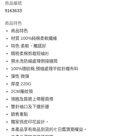
商品編號
信用卡分期付款
9163633
3 期 0 利率 每期
NT$159
21家銀行
商品特色
6 期 0 利率 每期
NT$79
21家銀行
合作金庫商業銀行
第一商業銀行
商品特色
華南商業銀行
彰化商業銀行
12 期 0 利率 每期
NT$39
21家銀行
合作金庫商業銀行
第一商業銀行
材質:100%純棉柔軟纖維
上海商業儲蓄銀行
台北富邦商業銀行
華南商業銀行
彰化商業銀行
合作金庫商業銀行
第一商業銀行
超商取貨付款
國泰世華商業銀行
兆豐國際商業銀行
特色:柔軟、觸感好
上海商業儲蓄銀行
台北富邦商業銀行
華南商業銀行
彰化商業銀行
臺灣中小企業銀行
台中商業銀行
精梳柔棉剪裁短袖衫
國泰世華商業銀行
兆豐國際商業銀行
LINE Pay
上海商業儲蓄銀行
台北富邦商業銀行
匯豐（台灣）商業銀行
華泰商業銀行
臺灣中小企業銀行
台中商業銀行
預水洗防縮處理側接縫筒
國泰世華商業銀行
兆豐國際商業銀行
聯邦商業銀行
遠東國際商業銀行
匯豐（台灣）商業銀行
華泰商業銀行
Apple Pay
100%環紡棉,預縮處理平紋針織布料
臺灣中小企業銀行
台中商業銀行
元大商業銀行
永豐商業銀行
聯邦商業銀行
遠東國際商業銀行
匯豐（台灣）商業銀行
華泰商業銀行
彈性:微彈
玉山商業銀行
星展（台灣）商業銀行
街口支付
元大商業銀行
永豐商業銀行
聯邦商業銀行
遠東國際商業銀行
厚度:220G
台新國際商業銀行
中國信託商業銀行
玉山商業銀行
星展（台灣）商業銀行
元大商業銀行
永豐商業銀行
台灣樂天信用卡公司
悠遊付
2CM羅紋領
台新國際商業銀行
中國信託商業銀行
玉山商業銀行
星展（台灣）商業銀行
領圈及肩膀上帶壓肩條
台灣樂天信用卡公司
台新國際商業銀行
中國信託商業銀行
Google Pay
雙針袖口及下擺折邊
台灣樂天信用卡公司
全盈+PAY
銷售重點
獨家俏皮印花設計。
大哥付你分期
本產品享有商品到貨的七日鑑賞期權益。
相關說明