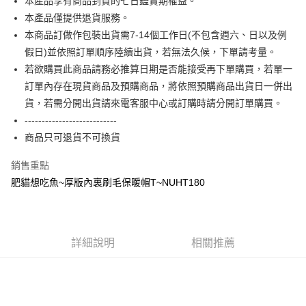
本產品享有商品到貨的七日鑑賞期權益。
大哥付你分期
本產品僅提供退貨服務。
相關說明
本商品訂做作包裝出貨需7-14個工作日(不包含週六、日以及例
【大哥付你分期使用說明】
AFTEE先享後付
1.本服務由台灣大哥大提供，台灣大哥大用戶可立即使用無須另外申請。
假日)並依照訂單順序陸續出貨，若無法久候，下單請考量。
2.付款方式選擇「大哥付你分期」，訂單成立後會自動跳轉到大哥付的交易
相關說明
若欲購買此商品請務必推算日期是否能接受再下單購買，若單一
流程，驗證手機門號後，選擇欲分期的期數、繳款截止日，確認付款後即完
【關於「AFTEE先享後付」】
訂單內存在現貨商品及預購商品，將依照預購商品出貨日一併出
成交易。
ATM付款
AFTEE先享後付是「在收到商品之後才付款」的支付方式。 讓您購物簡單
3.實際核准額度、可分期數及費用金額請依後續交易確認頁面所載為準。
貨，若需分開出貨請來電客服中心或訂購時請分開訂單購買。
便利好安心！
4.訂單成立30分鐘內，如未前往確認交易或遇審核未通過，訂單將自動取
１．簡單：不需註冊會員、不需綁卡、不需儲值。
---------------------------
運送方式
消。如遇「轉專審核」未通過狀況，表示未達大哥付你分期系統評分，恕無
２．便利：只要手機號碼，簡訊認證，即可結帳。
法說明評估內容。
商品只可退貨不可換貨
３．安心：先確認商品／服務後，再付款。
全家付款取貨
【繳款方式說明】
1.分期款項不併入電信帳單，「大哥付你分期」於每月結算日後寄送繳費提
每筆NT$65，滿NT$899(含以上)免運費
銷售重點
【「AFTEE先享後付」結帳流程】
醒簡訊。
１．於結帳方式選擇「AFTEE先享後付」後，將跳轉至「AFTEE先享後付」
肥貓想吃魚~厚版內裏刷毛保暖帽T~NUHT180
2.透過簡訊連結打開帳單後，可選擇「超商條碼／台灣大直營門市／銀行轉
付款後全家取貨
結帳頁面，進行簡訊認證並確認金額後，即可完成結帳。
帳／街口支付／iPASS MONEY」等通路繳費。
２．訂單成立數日內，您將收到繳費通知簡訊。
每筆NT$60，滿NT$899(含以上)免運費
３．收到繳費通知簡訊後14天內，點擊此簡訊中的連結，可透過四大超商／
【注意事項】
ATM／網路銀行／等多元方式進行付款，方視為交易完成。
7-11付款取貨
1.本服務係由「台灣大哥大股份有限公司」（以下簡稱本公司）所提供，讓
※ 請注意：結帳手續完成當下不需立刻繳費，但若您需要取消訂單，請聯絡
詳細說明
相關推薦
用戶於交易時，得透過本服務購買商品或服務，並由商店將買賣／分期付款
每筆NT$65，滿NT$899(含以上)免運費
購買商品的店家。未經商家同意取消之訂單仍視為有效，需透過AFTEE先享
買賣價金債權讓與本公司後，依約使用本公司帳單繳交帳款。
後付繳納相關費用。
2.基於同意付款使用「大哥付你分期」之契約關係目的，商店將以您的個人
付款後7-11取貨
※ 交易是否成功請以「AFTEE先享後付 」之結帳頁面顯示為準，若有關於
資料（包含姓名、電話或地址）提供予台灣大哥大進項蒐集、處理及利用，
是否繳費成功／繳費後需取消欲退款等相關疑問，請聯繫「AFTEE先享後付
每筆NT$60，滿NT$899(含以上)免運費
由本公司與您本人進行分期帳單所需資料之確認、核對及更正。
客戶支援中心」
https://netprotections.freshdesk.com/support/home