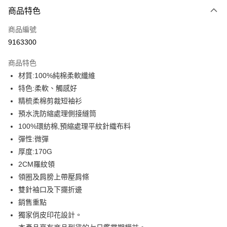
付款方式
商品特色
信用卡一次付款
商品編號
信用卡分期付款
9163300
3 期 0 利率 每期
NT$199
21家銀行
商品特色
6 期 0 利率 每期
NT$99
21家銀行
合作金庫商業銀行
第一商業銀行
材質:100%純棉柔軟纖維
華南商業銀行
彰化商業銀行
12 期 0 利率 每期
NT$49
21家銀行
合作金庫商業銀行
第一商業銀行
特色:柔軟、觸感好
上海商業儲蓄銀行
台北富邦商業銀行
華南商業銀行
彰化商業銀行
合作金庫商業銀行
第一商業銀行
超商取貨付款
國泰世華商業銀行
兆豐國際商業銀行
精梳柔棉剪裁短袖衫
上海商業儲蓄銀行
台北富邦商業銀行
華南商業銀行
彰化商業銀行
臺灣中小企業銀行
台中商業銀行
預水洗防縮處理側接縫筒
國泰世華商業銀行
兆豐國際商業銀行
LINE Pay
上海商業儲蓄銀行
台北富邦商業銀行
匯豐（台灣）商業銀行
華泰商業銀行
臺灣中小企業銀行
台中商業銀行
100%環紡棉,預縮處理平紋針織布料
國泰世華商業銀行
兆豐國際商業銀行
聯邦商業銀行
遠東國際商業銀行
匯豐（台灣）商業銀行
華泰商業銀行
Apple Pay
彈性:微彈
臺灣中小企業銀行
台中商業銀行
元大商業銀行
永豐商業銀行
聯邦商業銀行
遠東國際商業銀行
匯豐（台灣）商業銀行
華泰商業銀行
厚度:170G
玉山商業銀行
星展（台灣）商業銀行
街口支付
元大商業銀行
永豐商業銀行
聯邦商業銀行
遠東國際商業銀行
2CM羅紋領
台新國際商業銀行
中國信託商業銀行
玉山商業銀行
星展（台灣）商業銀行
元大商業銀行
永豐商業銀行
台灣樂天信用卡公司
悠遊付
領圈及肩膀上帶壓肩條
台新國際商業銀行
中國信託商業銀行
玉山商業銀行
星展（台灣）商業銀行
雙針袖口及下擺折邊
台灣樂天信用卡公司
台新國際商業銀行
中國信託商業銀行
Google Pay
銷售重點
台灣樂天信用卡公司
全盈+PAY
獨家俏皮印花設計。