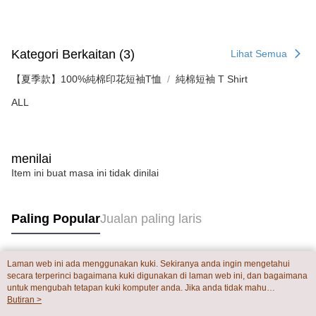
Kategori Berkaitan (3)
Lihat Semua
【夏季款】100%純棉印花短袖T恤
純棉短袖 T Shirt
ALL
menilai
Item ini buat masa ini tidak dinilai
Paling Popular
Jualan paling laris
Laman web ini ada menggunakan kuki. Sekiranya anda ingin mengetahui
Tag Popular
secara terperinci bagaimana kuki digunakan di laman web ini, dan bagaimana
untuk mengubah tetapan kuki komputer anda. Jika anda tidak mahu
menggunakan kuki di komputer anda, sila rujuk penerangan mengenai kuki.
Butiran >
Dasar Privasi
Laman web ini ada menggunakan kuki. Sekiranya anda ingin