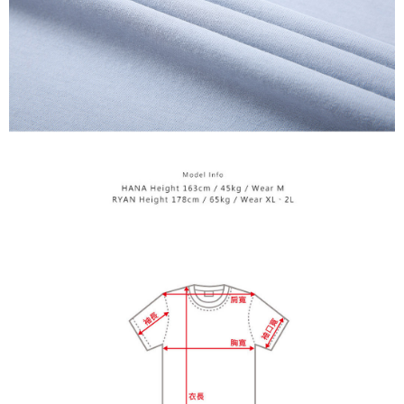
【Penerangan Kaedah Pembayaran】
1. Pembayaran ansuran tidak digabungkan dalam bil telekomunikasi,
"Pembayaran Ansuran Gogo" akan menghantar SMS peringatan
pembayaran selepas tarikh penyelesaian bulanan.
2. Melalui pautan SMS untuk membuka bil, anda boleh memilih untuk
membayar melalui "Kod bar kedai serbaneka / Kedai rasmi Taiwan
Mobile / Pemindahan bank / Pembayaran J街口 / iPASS MONEY" dan
saluran lain.
【Nota Penting】
1. Perkhidmatan ini disediakan oleh "Taiwan Mobile Co., Ltd." untuk
membolehkan pengguna membeli produk atau perkhidmatan melalui
perkhidmatan ini semasa transaksi, dan kedai akan menyerahkan hak
tuntutan harga jual/beli ansuran kepada syarikat ini untuk membayar bil
menggunakan bil syarikat ini.
2. Berdasarkan tujuan kontrak persetujuan pembayaran menggunakan
"Pembayaran Ansuran Gogo", kedai akan memberikan maklumat peribadi
anda (termasuk nama, telefon atau alamat) kepada Taiwan Mobile untuk
pengumpulan, pemprosesan dan penggunaan, untuk pengesahan,
semakan dan pembetulan data yang diperlukan untuk bil ansuran oleh
Taiwan Mobile.
3. Sila baca syarat perkhidmatan pengguna secara lengkap melalui
pautan berikut: https://oppay.tw/userRule