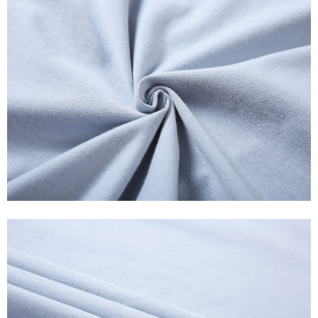
pengesahan semula dan pembetulan.
Jumlah yang diperakui untuk pengguna kali pertama yang lulus
kelulusan boleh sehingga NT$10,000. Jika pengguna tidak membuat
Untuk terma perkhidmatan penuh, sila rujuk pautan berikut:
pembayaran dalam tempoh tersebut, yuran pembayaran lewat sebanyak
https://oppay.tw/userRule
" target="_blank" class="link revert-
20% setahun akan dikenakan. Pengguna bawah umur dikehendaki
style">https://oppay.tw/userRule
mendapatkan kebenaran daripada ibu bapa atau penjaga yang sah
untuk menggunakan AFTEE.
【Panduan Penggunaan Pembayaran Ansuran Gogo】
1. Perkhidmatan ini disediakan oleh Taiwan Mobile, pengguna telefon
Sila hubungi NP Taiwan Inc. di
cs_tw@netprotections.co.jp
jika anda
mudah alih boleh segera menggunakan tanpa perlu memohon lagi.
mempunyai sebarang kebimbangan mengenai pemprosesan dan
(Hanya untuk nombor langganan peribadi, tidak terbuka untuk syarikat
penggunaan pada data peribadi. Jika anda tidak bersetuju dengan data
dan kad prabayar)
peribadi yang disenaraikan seperti di atas akan dikumpul dan digunakan
2. Pilihan kaedah pembayaran "Pembayaran Ansuran Gogo", selepas
oleh AFTEE, sila jangan gunakan perkhidmatan ini.
pesanan ditubuhkan, akan secara automatik dialihkan ke proses
transaksi Gogo, selepas pengesahan nombor telefon, pilih bilangan
ansuran yang diingini, tarikh akhir pembayaran, dan setelah
mengesahkan pembayaran, transaksi akan selesai.
3. Jumlah kelulusan sebenar, bilangan ansuran dan jumlah bayaran
adalah berdasarkan halaman pengesahan transaksi seterusnya.
4. Dalam masa 30 minit selepas pesanan ditubuhkan, jika tidak pergi
untuk mengesahkan transaksi atau jika tidak lulus semakan, pesanan
akan dibatalkan secara automatik. Jika terdapat situasi "pindah untuk
semakan khusus" yang tidak lulus, ini menunjukkan bahawa sistem
penilaian tidak mencukupi, tiada penjelasan mengenai kandungan
penilaian boleh diberikan.