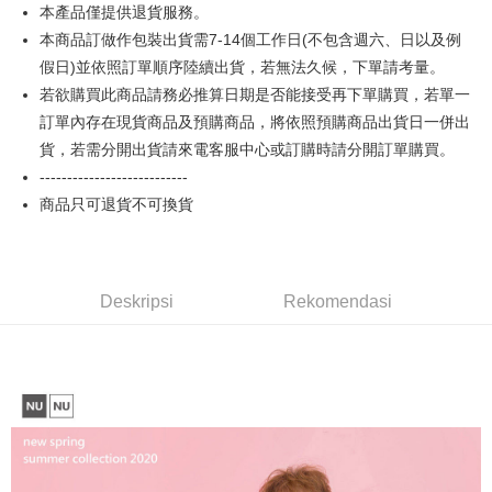
Union Bank of Taiwan
Far Eastern International
Bank Antarabangsa
Bank CTBC
本產品僅提供退貨服務。
OP Pay Later
Bank
Taishin
本商品訂做作包裝出貨需7-14個工作日(不包含週六、日以及例
Deskripsi
Yuanta Commercial Bank
Bank SinoPac
Syarikat Kad Kredit
假日)並依照訂單順序陸續出貨，若無法久候，下單請考量。
[Terma Penggunaan untuk OP Pay Later]
Bank Komersial E.SUN
DBS Bank
Rakuten Taiwan
AFTEE
若欲購買此商品請務必推算日期是否能接受再下單購買，若單一
Bank Antarabangsa
Bank CTBC
Perkhidmatan ini disediakan oleh Taiwan Mobile dan tersedia untuk
Deskripsi
Taishin
訂單內存在現貨商品及預購商品，將依照預購商品出貨日一併出
pengguna Taiwan Mobile tanpa memerlukan permohonan tambahan.
Pertama, Mengenai Perkhidmatan AFTEE Beli Sekarang Bayar Kemudian
Syarikat Kad Kredit
貨，若需分開出貨請來電客服中心或訂購時請分開訂單購買。
Pemindahan ATM
1. Dengan memilih AFTEE sebagai kaedah pembayaran, mesej
Rakuten Taiwan
Jika anda memilih OP Pay Later sebagai kaedah pembayaran, sistem
pengesahan AFTEE akan muncul.
---------------------------
akan mengarahkan anda secara automatik ke proses transaksi OP Pay
2. Anda boleh meneruskan pembayaran selepas pengesahan SMS.
Pilihan Penghantaran
商品只可退貨不可換貨
Later selepas pesanan dibuat. Anda perlu mengesahkan nombor telefon
3. Tiada bayaran diperlukan apabila pesanan disahkan. Produk akan
mudah alih anda, memilih bilangan ansuran, dan menetapkan tarikh
dihantar ke alamat yang ditetapkan.
全家付款取貨
akhir pembayaran. Transaksi akan dianggap selesai setelah pembayaran
4. Setelah pesanan disahkan, anda akan menerima SMS pembayaran
disahkan.
NT$65/pesanan | Penghantaran percuma untuk pesanan
manakala ahli aplikasi akan menerima pemberitahuan tolak aplikasi
NT$899 atau lebih
AFTEE.
Deskripsi
Rekomendasi
Had kredit yang diluluskan, tempoh ansuran yang tersedia, dan yuran
5. Tiada bayaran diperlukan apabila anda menerima produk. Sila buat
yang dikenakan adalah tertakluk kepada maklumat yang dinyatakan
pembayaran di empat kedai serbaneka utama, ATM atau perbankan
付款後全家取貨
pada halaman pengesahan transaksi seterusnya.
dalam talian dengan SMS pembayaran atau pemberitahuan tolak aplikasi
NT$60/pesanan | Penghantaran percuma untuk pesanan
AFTEE.
Jika transaksi tidak disahkan dalam masa 30 minit selepas pesanan
NT$899 atau lebih
dibuat, atau jika permohonan gagal dalam proses semakan, pesanan
Sila ambil perhatian bahawa tempoh pembayaran adalah 14 hari. Walau
akan dibatalkan secara automatik. Jika permohonan gagal pada
7-11付款取貨
bagaimanapun, bagi mereka yang telah memuat turun Aplikasi AFTEE
peringkat "semakan manual", ini bermakna kriteria pemarkahan sistem
dan mendaftar sebagai ahli AFTEE boleh menikmati tempoh pembayaran
NT$65/pesanan | Penghantaran percuma untuk pesanan
tidak dipenuhi; butiran penilaian khusus tidak akan didedahkan.
sehingga 45 hari.
NT$899 atau lebih