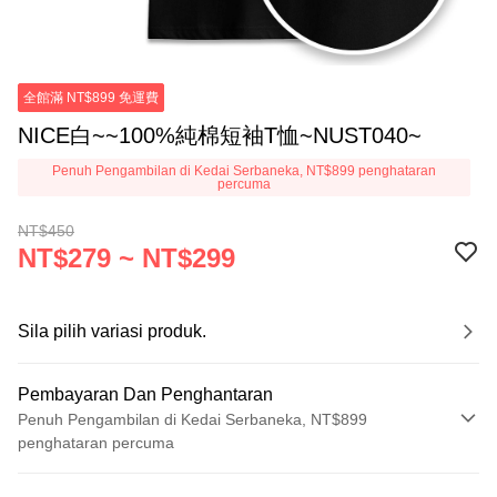
全館滿 NT$899 免運費
NICE白~~100%純棉短袖T恤~NUST040~
Penuh Pengambilan di Kedai Serbaneka, NT$899 penghataran
percuma
NT$450
NT$279 ~ NT$299
Sila pilih variasi produk.
Pembayaran Dan Penghantaran
Penuh Pengambilan di Kedai Serbaneka, NT$899
penghataran percuma
Kaedah Pembayaran