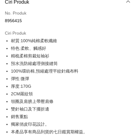
Ciri Produk
Kad Kredit (Bayaran Penuh)
No. Produk
Ansuran Kad Kredit
8956415
3 ansuran pada kadar faedah 0,
NT$93
setiap ansuran
Ciri Produk
21 Bank
6 ansuran pada kadar faedah 0,
NT$46
setiap
Taiwan Cooperative Bank
Bank Komersial Pertama
材質:100%純棉柔軟纖維
Hua Nan Commercial
Chang Hwa Commercial
ansuran
21 Bank
Bank
Bank
特色:柔軟、觸感好
12 ansuran pada kadar faedah 0,
NT$23
setiap ansuran
Taiwan Cooperative Bank
Bank Komersial Pertama
The Shanghai
Bank Komersial Taipei
精梳柔棉剪裁短袖衫
Hua Nan Commercial Bank
Chang Hwa Commercial Bank
21 Bank
Taiwan Cooperative Bank
Bank Komersial Pertama
Commercial & Savings
Fubon
Pengambilan di Kedai Serbaneka
預水洗防縮處理側接縫筒
The Shanghai Commercial &
Bank Komersial Taipei Fubon
Hua Nan Commercial
Chang Hwa Commercial
Bank
Savings Bank
100%環紡棉,預縮處理平紋針織布料
LINE Pay
Bank
Bank
Bank Cathay United
Mega International
Bank Cathay United
Mega International Commercial
彈性:微彈
The Shanghai
Bank Komersial Taipei
Commercial Bank
Bank
Apple Pay
Commercial & Savings
Fubon
厚度:170G
Taiwan Business Bank
Taichung Commercial
Taiwan Business Bank
Taichung Commercial Bank
Bank
Bank
2CM羅紋領
JKOPAY
HSBC Bank (Taiwan) Limited
Hwatai Bank
Bank Cathay United
Mega International
HSBC Bank (Taiwan)
Hwatai Bank
領圈及肩膀上帶壓肩條
Union Bank of Taiwan
Far Eastern International Bank
Commercial Bank
Limited
Easy Wallet
雙針袖口及下擺折邊
Yuanta Commercial Bank
Bank SinoPac
Taiwan Business Bank
Taichung Commercial
Union Bank of Taiwan
Far Eastern International
Bank Komersial E.SUN
DBS Bank
銷售重點
Bank
Google Pay
Bank
Bank Antarabangsa Taishin
Bank CTBC
獨家俏皮印花設計。
HSBC Bank (Taiwan)
Hwatai Bank
Yuanta Commercial Bank
Bank SinoPac
Syarikat Kad Kredit Rakuten
Plus PAY
Limited
Bank Komersial E.SUN
DBS Bank
本產品享有商品到貨的七日鑑賞期權益。
Taiwan