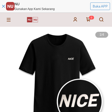
NU
Buka APP
Gunakan App Kami Sekarang
0
1
/
4