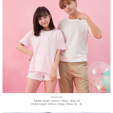
[Arahan Pembayaran]
Tempoh pembayaran dikira dari masa kedai meminta pembayaran anda,
付款後7-11取貨
ditambah dengan bilangan hari yang boleh dilanjutkan oleh AFTEE. Anda
Pembayaran ansuran melalui OP Pay Later akan dibilkan secara
boleh melanjutkan tempoh pembayaran anda sebelum anda menerima
NT$60/pesanan | Penghantaran percuma untuk pesanan
berasingan dan tidak termasuk dalam bil telekom anda. SMS peringatan
pesanan. Walau bagaimanapun, tiada jaminan bahawa anda boleh
pembayaran akan dihantar selepas kitaran bil bulanan.
NT$899 atau lebih
menerima pesanan anda semasa tempoh pembayaran (cth.: produk
prapesanan atau produk yang mungkin mengambil masa yang lebih
Selepas mengakses bil melalui pautan dalam SMS, anda boleh
宅配
lama untuk dihantar). Oleh itu, anda dikehendaki membuat pembayaran
menyelesaikan pembayaran anda melalui salah satu saluran berikut: kod
kepada AFTEE dalam tempoh sama ada anda menerima pesanan.
NT$65/pesanan | Penghantaran percuma untuk pesanan
bar kedai serbaneka, kedai runcit Taiwan Mobile, pemindahan bank,
JKOPay, atau iPASS MONEY.
NT$899 atau lebih
Kedua, Sekatan Pembayaran
1. Jumlah yang diperakui untuk pengguna kali pertama boleh sehingga
[Nota Penting]
NT$10,000. Amaun diperakui sebenar yang diluluskan akan berdasarkan
keputusan pensijilan dan semakan oleh AFTEE.
Perkhidmatan ini disediakan oleh Taiwan Mobile Co., Ltd. (“Syarikat”),
2. Amaun perbelanjaan minimum mestilah lebih besar daripada NT$20.
yang membolehkan pelanggan membeli barangan atau perkhidmatan
3. Pada masa ini hanya tersedia untuk ahli Taiwan.
melalui perkhidmatan ini pada masa transaksi. Hasil daripada pembelian
atau pembayaran ansuran akan dipindahkan oleh peniaga kepada
Ketiga, Syarat Perkhidmatan
Syarikat, dan pelanggan hendaklah membuat pembayaran mengikut
Perkhidmatan AFTEE Beli Sekarang Bayar Kemudian disediakan oleh NP
perjanjian menggunakan sistem bil Syarikat.
Taiwan, Inc. dan AFTEE akan membuat bil kepada pengguna. AFTEE
akan menggunakan data peribadi yang dikumpul (termasuk nama
Untuk memenuhi hubungan kontrak yang terjalin melalui persetujuan
pembeli, no. telefon, nama penerima, no. telefon, alamat penerima) untuk
penggunaan OP Pay Later, peniaga akan memberikan maklumat peribadi
penggunaan perkhidmatan. Sila rujuk kepada "Penyata Pengumpulan
anda (termasuk nama, nombor telefon, atau alamat) kepada Syarikat bagi
Data Peribadi, Pemprosesan, Penggunaan"
tujuan pengumpulan, pemprosesan dan penggunaan data yang
(https://aftee.tw/privacypolicy/
) untuk maklumat lanjut.
diperlukan untuk pengebilan ansuran, termasuk pengesahan,