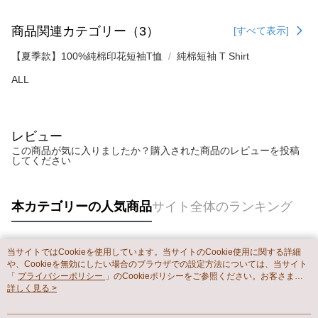
商品関連カテゴリー（3）
[すべて表示]
【夏季款】100%純棉印花短袖T恤
純棉短袖 T Shirt
ALL
レビュー
この商品が気に入りましたか？購入された商品のレビューを投稿
してください
本カテゴリーの人気商品
サイト全体のランキング
当サイトではCookieを使用しています。当サイトのCookie使用に関する詳細
人気タグ
や、Cookieを無効にしたい場合のブラウザでの設定方法については、当サイト
「
プライバシーポリシー
」のCookieポリシーをご参照ください。お客さま
が、当サイトを引き続き使用される場合、当社がサイト利用規約のCookieポリ
詳しく見る >
シーに基づいてCookieを使用することに同意したものとみなします。