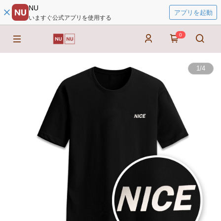
NU
アプリを起動
いますぐ公式アプリを使用する
0
1
/
4