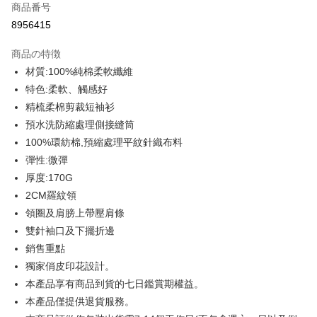
商品番号
クレジットカード分割払い
8956415
3回払い、金利0、毎回
NT$93
21行の銀行
商品の特徴
6回払い、金利0、毎回
NT$46
21行の銀行
合作金庫商業銀行
第一商業銀行
材質:100%純棉柔軟纖維
華南商業銀行
彰化商業銀行
12回払い、金利0、毎回
NT$23
21行の銀行
合作金庫商業銀行
第一商業銀行
特色:柔軟、觸感好
上海商業儲蓄銀行
台北富邦商業銀行
華南商業銀行
彰化商業銀行
合作金庫商業銀行
第一商業銀行
コンビニ店頭代金引換
国泰世華商業銀行
兆豐國際商業銀行
精梳柔棉剪裁短袖衫
上海商業儲蓄銀行
台北富邦商業銀行
華南商業銀行
彰化商業銀行
台湾中小企業銀行
台中商業銀行
預水洗防縮處理側接縫筒
国泰世華商業銀行
兆豐國際商業銀行
LINE Pay
上海商業儲蓄銀行
台北富邦商業銀行
HSBC(台湾)商業銀行
華泰商業銀行
台湾中小企業銀行
台中商業銀行
100%環紡棉,預縮處理平紋針織布料
国泰世華商業銀行
兆豐國際商業銀行
聯邦商業銀行
遠東国際商業銀行
HSBC(台湾)商業銀行
華泰商業銀行
Apple Pay
彈性:微彈
台湾中小企業銀行
台中商業銀行
元大商業銀行
永豐商業銀行
聯邦商業銀行
遠東国際商業銀行
HSBC(台湾)商業銀行
華泰商業銀行
厚度:170G
玉山商業銀行
星展(台湾)商業銀行
JKOPAY
元大商業銀行
永豐商業銀行
聯邦商業銀行
遠東国際商業銀行
台新國際商業銀行
中国信託商業銀行
2CM羅紋領
玉山商業銀行
星展(台湾)商業銀行
元大商業銀行
永豐商業銀行
台湾楽天クレジットカード会社
Easy Wallet
領圈及肩膀上帶壓肩條
台新國際商業銀行
中国信託商業銀行
玉山商業銀行
星展(台湾)商業銀行
台湾楽天クレジットカード会社
雙針袖口及下擺折邊
台新國際商業銀行
中国信託商業銀行
Google Pay
銷售重點
台湾楽天クレジットカード会社
Plus Pay
獨家俏皮印花設計。
本產品享有商品到貨的七日鑑賞期權益。
OP Pay Later
本產品僅提供退貨服務。
説明