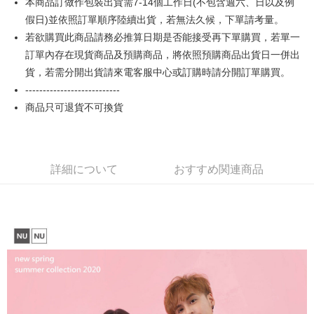
本商品訂做作包裝出貨需7-14個工作日(不包含週六、日以及例
【OP Pay Later 使用説明】
AFTEE代金後払い
1. 本サービスは台湾大哥大によって提供され、台湾大哥大のユーザーは追
假日)並依照訂單順序陸續出貨，若無法久候，下單請考量。
加の申請なしで即時に利用可能です。
説明
若欲購買此商品請務必推算日期是否能接受再下單購買，若單一
2. 支払い方法で「OP Pay Later」を選択すると、注文が成立した後に自動
一、 AFTEE代金後払いについて
訂單內存在現貨商品及預購商品，將依照預購商品出貨日一併出
的に OP Pay Later の取引プロセスに移行し、携帯番号を確認後、分割払
ATM払い
1.お支払い方法でAFTEE代金後払いを選択すると、携帯電話認証ウィンド
いの回数や支払い期限を選択し、支払いを確認すると取引が完了します。
貨，若需分開出貨請來電客服中心或訂購時請分開訂單購買。
ウが表示されます。
3. 実際の承認額、分割回数および費用については、後続の取引確認ページ
2.SMSで認証してお支払い手続を進めてください。
---------------------------
配送方法
を基準とします。
3.注文するときのお支払いは不要です。商品はご指定の住所に配送されま
4. 注文成立後30分以内に確認取引を行わない場合や審査が通過しない場
商品只可退貨不可換貨
す。
全家付款取貨
合、注文は自動的にキャンセルされます。「転専審査」に未通過の状況が
4.ご注文が完了すると、携帯に支払い通知のSMSが届きます。アプリ会員
発生した場合は、システムの評価基準に達していないことを意味し、評価
配送毎にNT$65、NT$899以上で送料無料
の場合は、AFTEE アプリプッシュ通知が届きます。
内容についての説明はいたしかねます。
5.商品受け取り時のお支払いは不要です。商品を確かめてから、SMSまた
付款後全家取貨
はアプリの通知に従って、4大コンビニ、またはATM/オンラインバンキン
詳細について
おすすめ関連商品
グでお支払いください。
配送毎にNT$60、NT$899以上で送料無料
【支払い方法の説明】
1. 分割払いの金額は電信請求書に統合されず、「OP Pay Later」は毎月の
代金納付期限は最短で 14 日以内ですので、ご注意ください。AFTEE アプ
7-11付款取貨
締め日後に支払いリマインダーのSMSを送信します。
リをダウンロードして AFTEE 会員になるとお支払い期限を最長 45 日以内
2. SMSのリンクを通じて請求書を開いた後、「コンビニバーコード／台湾
配送毎にNT$65、NT$899以上で送料無料
まで延長できます。
大直営店舗／銀行振込／街口支払い／iPASS MONEY」などのチャネルで
支払いを選択できます。
付款後7-11取貨
お支払期限は、ショップが請求した期日と、AFTEEで延長できる日数をも
とに計算されます。AFTEEで注文すると、商品を受け取るまで支払い期限
配送毎にNT$60、NT$899以上で送料無料
【注意事項】
を延長できますが、商品を期限内に受け取れない場合があります（例：予
1. 本サービスは「台湾大哥大株式会社」（以下「当社」といいます）によ
約商品や商品到着日が比較的遅い商品）。そのため、商品到着の有無に関
宅配
って提供され、ユーザーが取引時に本サービスを通じて商品やサービスを
わらず、AFTEEで指定された期限内にお支払いください。
購入できるようにし、店舗が売買／分割払い売買の債権を当社に譲渡した
配送毎にNT$65、NT$899以上で送料無料