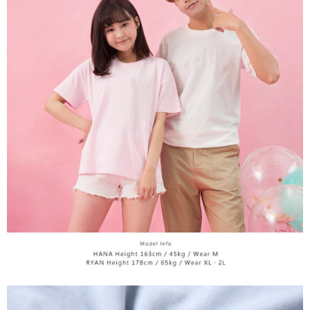
後、契約に基づいて当社の請求書で帳款を支払うことになります。
二、支払い限度額
2. 「OP Pay Later」を利用する契約関係の目的から、店舗はあなたの個人
1.初回 AFTEEを ご利用の際に、認証結果及び当社の審査の結果に基づ
情報（名前、電話または住所を含む）を台湾大哥大に提供し、収集、処理
き、限度額が設定されます。
および利用するために、当社があなた本人と分割請求書に必要な情報の確
2.決済金額は最低NT$20です。
認、照合および修正を行います。
3.現在、台湾の会員のみご利用いただけます。
3. 完全なユーザーサービス規約については、以下のリンクを参照してくだ
さい：
https://oppay.tw/userRule
三、利用規約「AFTEE代金後払い」（以下当サービスという）はネットプ
ロテクションズ（以下 AFTEE という）が提供し、AFTEEが代金を徴収し
ます。当サービスご利用の際に提供しなければならない個人情報（注文者
の氏名、電話番号、受取人の氏名、電話番号、受取人住所を含むがこれに
限らない）は、AFTEEに渡され当サービスで必要な範囲内で利用されま
す。AFTEEの個人情報の収集、処理、利用について、詳細はAFTEE公式ホ
ームページの『個人情報の収集、処理及び利用に関する声明』をご参照く
ださい（
https://aftee.tw/privacypolicy/
）。
AFTEEの初回ご利用の際に、審査を通過すれば、最高額がNT$10,000にな
ります。支払い期限を過ぎた場合、その金額に基づいて年利20%の遅延滞
納金が加算されます。未成年の利用者は、事前に法定代理人または後見人
の同意を得ればAFTEEをご利用いただけます。
個人情報の処理、利用について疑問がある、または関連する法律の権利を
行使したい場合は、ネットプロテクションズ
cs_tw@netprotections.co.jp
にご連絡ください。上記に示した個人情報を、必要な購入注文書とあわせ
てAFTEEにご提供いただく、またはAFTEEにあなたの個人情報の収集、処