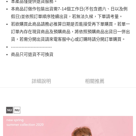
本產品僅提供退貨服務。
相關說明
本商品訂做作包裝出貨需7-14個工作日(不包含週六、日以及例
【大哥付你分期使用說明】
AFTEE先享後付
1.本服務由台灣大哥大提供，台灣大哥大用戶可立即使用無須另外申請。
假日)並依照訂單順序陸續出貨，若無法久候，下單請考量。
2.付款方式選擇「大哥付你分期」，訂單成立後會自動跳轉到大哥付的交易
相關說明
若欲購買此商品請務必推算日期是否能接受再下單購買，若單一
流程，驗證手機門號後，選擇欲分期的期數、繳款截止日，確認付款後即完
【關於「AFTEE先享後付」】
訂單內存在現貨商品及預購商品，將依照預購商品出貨日一併出
成交易。
ATM付款
AFTEE先享後付是「在收到商品之後才付款」的支付方式。 讓您購物簡單
3.實際核准額度、可分期數及費用金額請依後續交易確認頁面所載為準。
貨，若需分開出貨請來電客服中心或訂購時請分開訂單購買。
便利好安心！
4.訂單成立30分鐘內，如未前往確認交易或遇審核未通過，訂單將自動取
１．簡單：不需註冊會員、不需綁卡、不需儲值。
---------------------------
運送方式
消。如遇「轉專審核」未通過狀況，表示未達大哥付你分期系統評分，恕無
２．便利：只要手機號碼，簡訊認證，即可結帳。
法說明評估內容。
商品只可退貨不可換貨
３．安心：先確認商品／服務後，再付款。
全家付款取貨
【繳款方式說明】
1.分期款項不併入電信帳單，「大哥付你分期」於每月結算日後寄送繳費提
每筆NT$65，滿NT$899(含以上)免運費
【「AFTEE先享後付」結帳流程】
醒簡訊。
１．於結帳方式選擇「AFTEE先享後付」後，將跳轉至「AFTEE先享後付」
2.透過簡訊連結打開帳單後，可選擇「超商條碼／台灣大直營門市／銀行轉
付款後全家取貨
結帳頁面，進行簡訊認證並確認金額後，即可完成結帳。
詳細說明
相關推薦
帳／街口支付／iPASS MONEY」等通路繳費。
２．訂單成立數日內，您將收到繳費通知簡訊。
每筆NT$60，滿NT$899(含以上)免運費
３．收到繳費通知簡訊後14天內，點擊此簡訊中的連結，可透過四大超商／
【注意事項】
ATM／網路銀行／等多元方式進行付款，方視為交易完成。
7-11付款取貨
1.本服務係由「台灣大哥大股份有限公司」（以下簡稱本公司）所提供，讓
※ 請注意：結帳手續完成當下不需立刻繳費，但若您需要取消訂單，請聯絡
用戶於交易時，得透過本服務購買商品或服務，並由商店將買賣／分期付款
每筆NT$65，滿NT$899(含以上)免運費
購買商品的店家。未經商家同意取消之訂單仍視為有效，需透過AFTEE先享
買賣價金債權讓與本公司後，依約使用本公司帳單繳交帳款。
後付繳納相關費用。
2.基於同意付款使用「大哥付你分期」之契約關係目的，商店將以您的個人
付款後7-11取貨
※ 交易是否成功請以「AFTEE先享後付 」之結帳頁面顯示為準，若有關於
資料（包含姓名、電話或地址）提供予台灣大哥大進項蒐集、處理及利用，
是否繳費成功／繳費後需取消欲退款等相關疑問，請聯繫「AFTEE先享後付
每筆NT$60，滿NT$899(含以上)免運費
由本公司與您本人進行分期帳單所需資料之確認、核對及更正。
客戶支援中心」
https://netprotections.freshdesk.com/support/home
3.完整用戶服務條款，請詳閱以下連結：
https://oppay.tw/userRule