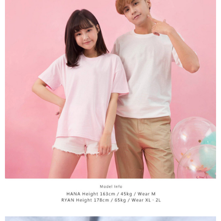
宅配
【注意事項】
１．透過由恩沛科技股份有限公司提供之「AFTEE先享後付」服務完成之交
每筆NT$65，滿NT$899(含以上)免運費
易，需依本服務之必要範圍內提供個人資料，並將交易相關給付款項請求債
權轉讓予恩沛科技股份有限公司。
２．關於個人資料處理事宜，請瀏覽以下網址：
https://aftee.tw/terms/#terms3
３．未成年的使用者請事先徵得法定代理人或監護人之同意方可使用
「AFTEE先享後付」，若未經同意申辦者引起之損失，本公司不負相關責
任。
４．使用「AFTEE先享後付」時，將依據個別帳號之用戶狀況，依本公司即
時審查核予不同之上限額度；若仍有額度不足之情形，本公司將視審查結果
請求用戶進行身份認證。
５．嚴禁一人註冊多個帳號或使用他人資訊註冊。若發現惡意使用之情形，
恩沛科技股份有限公司將有權停止該用戶之使用額度並採取法律行動。