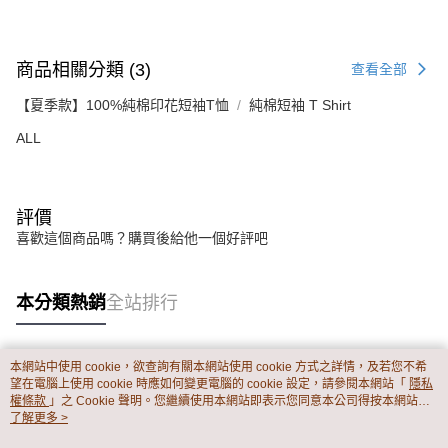
商品相關分類 (3)
查看全部
【夏季款】100%純棉印花短袖T恤
純棉短袖 T Shirt
ALL
評價
喜歡這個商品嗎？購買後給他一個好評吧
本分類熱銷
全站排行
本網站中使用 cookie，欲查詢有關本網站使用 cookie 方式之詳情，及若您不希
熱門標籤
望在電腦上使用 cookie 時應如何變更電腦的 cookie 設定，請參閱本網站「
隱私
權條款
」之 Cookie 聲明。您繼續使用本網站即表示您同意本公司得按本網站使
用條款之 Cookie 聲明使用 cookie。
了解更多 >