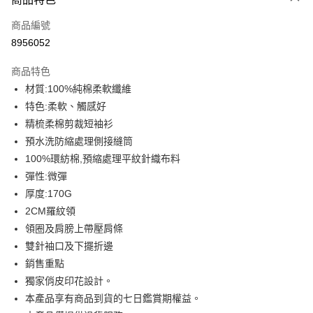
信用卡一次付款
商品編號
信用卡分期付款
8956052
3 期 0 利率 每期
NT$93
21家銀行
商品特色
6 期 0 利率 每期
NT$46
21家銀行
合作金庫商業銀行
第一商業銀行
材質:100%純棉柔軟纖維
華南商業銀行
彰化商業銀行
12 期 0 利率 每期
NT$23
21家銀行
合作金庫商業銀行
第一商業銀行
特色:柔軟、觸感好
上海商業儲蓄銀行
台北富邦商業銀行
華南商業銀行
彰化商業銀行
合作金庫商業銀行
第一商業銀行
超商取貨付款
國泰世華商業銀行
兆豐國際商業銀行
精梳柔棉剪裁短袖衫
上海商業儲蓄銀行
台北富邦商業銀行
華南商業銀行
彰化商業銀行
臺灣中小企業銀行
台中商業銀行
預水洗防縮處理側接縫筒
國泰世華商業銀行
兆豐國際商業銀行
LINE Pay
上海商業儲蓄銀行
台北富邦商業銀行
匯豐（台灣）商業銀行
華泰商業銀行
臺灣中小企業銀行
台中商業銀行
100%環紡棉,預縮處理平紋針織布料
國泰世華商業銀行
兆豐國際商業銀行
聯邦商業銀行
遠東國際商業銀行
匯豐（台灣）商業銀行
華泰商業銀行
Apple Pay
彈性:微彈
臺灣中小企業銀行
台中商業銀行
元大商業銀行
永豐商業銀行
聯邦商業銀行
遠東國際商業銀行
匯豐（台灣）商業銀行
華泰商業銀行
厚度:170G
玉山商業銀行
星展（台灣）商業銀行
街口支付
元大商業銀行
永豐商業銀行
聯邦商業銀行
遠東國際商業銀行
2CM羅紋領
台新國際商業銀行
中國信託商業銀行
玉山商業銀行
星展（台灣）商業銀行
元大商業銀行
永豐商業銀行
台灣樂天信用卡公司
悠遊付
領圈及肩膀上帶壓肩條
台新國際商業銀行
中國信託商業銀行
玉山商業銀行
星展（台灣）商業銀行
雙針袖口及下擺折邊
台灣樂天信用卡公司
台新國際商業銀行
中國信託商業銀行
Google Pay
銷售重點
台灣樂天信用卡公司
全盈+PAY
獨家俏皮印花設計。
本產品享有商品到貨的七日鑑賞期權益。
大哥付你分期