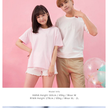
宅配
3. 完整用户服务条款，请详阅以下链接：
https://oppay.tw/userRule
之上限額度
2. 結帳金額須大於NT$30
每笔NT$65，满NT$899(含以上)免运费
3. 目前僅支援台灣會員
三、聲明條款
「AFTEE先享後付」(下稱本服務)乃由恩沛科技股份有限公司(下稱 AFTEE )
所提供，並由 AFTEE 向您收取款項。因使用本服務所須提供之個人資料(包
含但不限於訂購人姓名、電話，收件人姓名、電話、收件地址)，將交付予
AFTEE 於本服務必要服務範圍內運用。關於 AFTEE 對於個人資料之蒐集、
處理、利用，詳參 AFTEE 官網之『個人資料蒐集、處理及利用告知聲明』
（
https://aftee.tw/privacypolicy/
）。
若款項超過繳費期限，將根據當次的金額加收年利率 16% 的逾期滯納金。
未成年的使用者，請事先徵得法定代理人或監護人之同意方可使用
AFTEE。
若您對於個人資料之處理、利用有任何疑問，或欲行使相關法律權利，請聯
繫恩沛科技股份有限公司。若您不同意我們將上開所示之個人資料，連同必
要之購買訂單資訊提供予 AFTEE ，或讓 AFTEE 蒐集處理利用您的個人資
料，請勿選用本服務。