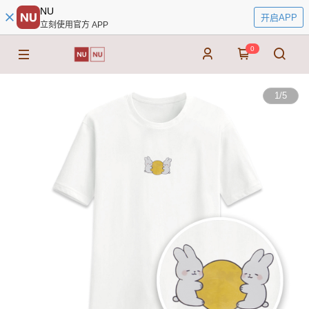
NU
开启APP
立刻使用官方 APP
0
1
/
5