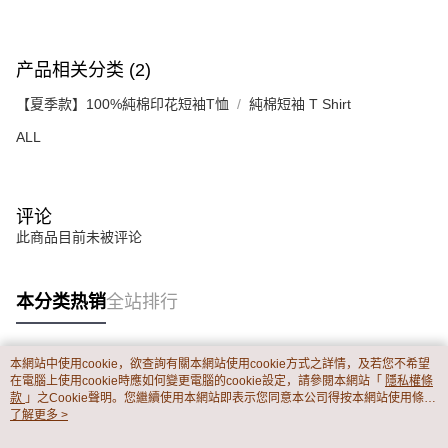
产品相关分类 (2)
【夏季款】100%純棉印花短袖T恤
純棉短袖 T Shirt
ALL
评论
此商品目前未被评论
本分类热销
全站排行
本網站中使用cookie，欲查詢有關本網站使用cookie方式之詳情，及若您不希望
热门标签
在電腦上使用cookie時應如何變更電腦的cookie設定，請參閱本網站「
隱私權條
款
」之Cookie聲明。您繼續使用本網站即表示您同意本公司得按本網站使用條款
之Cookie聲明使用cookie。
了解更多 >