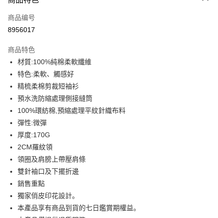
信用卡一次付款
商品编号
信用卡分期付款
8956017
3期 0利率，每期
NT$93
21家银行
商品特色
6期 0利率，每期
NT$46
21家银行
合作金库商业银行
第一商业银行
材質:100%純棉柔軟纖維
华南商业银行
彰化商业银行
12期 0利率，每期
NT$23
21家银行
合作金库商业银行
第一商业银行
特色:柔軟、觸感好
上海商业储蓄银行
台北富邦商业银行
华南商业银行
彰化商业银行
合作金库商业银行
第一商业银行
超商取货付款
国泰世华商业银行
兆丰国际商业银行
精梳柔棉剪裁短袖衫
上海商业储蓄银行
台北富邦商业银行
华南商业银行
彰化商业银行
台湾中小企业银行
台中商业银行
預水洗防縮處理側接縫筒
国泰世华商业银行
兆丰国际商业银行
LINE Pay
上海商业储蓄银行
台北富邦商业银行
汇丰（台湾）商业银行
华泰商业银行
台湾中小企业银行
台中商业银行
100%環紡棉,預縮處理平紋針織布料
国泰世华商业银行
兆丰国际商业银行
联邦商业银行
远东国际商业银行
汇丰（台湾）商业银行
华泰商业银行
Apple Pay
彈性:微彈
台湾中小企业银行
台中商业银行
元大商业银行
永丰商业银行
联邦商业银行
远东国际商业银行
汇丰（台湾）商业银行
华泰商业银行
厚度:170G
玉山商业银行
星展（台湾）商业银行
街口支付
元大商业银行
永丰商业银行
联邦商业银行
远东国际商业银行
2CM羅紋領
台新国际商业银行
中国信托商业银行
玉山商业银行
星展（台湾）商业银行
元大商业银行
永丰商业银行
台湾乐天信用卡公司
悠遊付
領圈及肩膀上帶壓肩條
台新国际商业银行
中国信托商业银行
玉山商业银行
星展（台湾）商业银行
雙針袖口及下擺折邊
台湾乐天信用卡公司
台新国际商业银行
中国信托商业银行
Google Pay
銷售重點
台湾乐天信用卡公司
Plus PAY
獨家俏皮印花設計。
本產品享有商品到貨的七日鑑賞期權益。
大哥付你分期