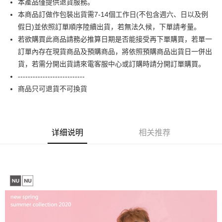
本產品僅提供退貨服務。
相关说明
本商品訂做作包裝出貨需7-14個工作日(不包含週六、日以及例
【大哥付你分期使用说明】
AFTEE先享后付
1. 本服务由台湾大哥大提供，电信用户可立即使用无须另外申请。（限个人
假日)並依照訂單順序陸續出貨，若無法久候，下單請考量。
月租型门号，不开放公司户及预付卡使用）
相关说明
若欲購買此商品請務必推算日期是否能接受再下單購買，若單一
2. 付款方式选择 “大哥付你分期”，订单成立后会自动跳转到大哥付的交易流
一、關於 AFTEE先享後付
訂單內存在現貨商品及預購商品，將依照預購商品出貨日一併出
程，验证手机门号后，选择欲分期的期数、缴款截止日，确认付款后即完成
ATM付款
1. 於付款方式選擇AFTEE先享後付，將跳出AFTEE先享後付手機驗證視
交易。
貨，若需分開出貨請來電客服中心或訂購時請分開訂單購買。
窗。
3. 实际核准额度、可分期数及费用金额请依后续交易确认页面所载为准。
2. 進行簡訊驗證之後，即可完成結帳手續。
---------------------------
运送方式
4. 订单成立30分钟内，如未前往确认交易或遇审核未通过，订单将自动取
3. 訂單確認後不需事先繳費，商品會配送至您的指定地址。
消。如遇 “转专审核”未通过状况，表示未达系统评分，恕无法说明评估内
商品只可退貨不可換貨
4. 下訂完成後，您的手機會收到一封繳費通知簡訊，APP會員則會收到
全家付款取貨
容。
AFTEE APP推播通知。
【缴款方式说明】
每笔NT$65，满NT$899(含以上)免运费
5. 收到商品當下無需繳費，確認無誤後，請再利用繳費通知簡訊或AFTEE
1. 分期款项不并入电信账单，“大哥付你分期”于每月结算日后寄送缴费提醒
APP於四大便利商店‧ATM/網銀等方式進行付款。
短信。
付款後全家取貨
详细说明
相关推荐
2. 通过短信链接打开账单后，可选择 “超商条码／台湾大直营门市／银行转
請留意繳費期限為 14 天。唯有下載 AFTEE App 成為 AFTEE 會員者方能享
每笔NT$60，满NT$899(含以上)免运费
账／街口支付／iPASS MONEY”等通路缴费。
有最長 45 天內付款之服務。
7-11付款取貨
【注意事项】
繳費期限，為商家向您請款的時間，再加上使用AFTEE可延長的天數所計算
1. 本服务系由 “台湾大哥大股份有限公司”所提供，让用户于交易时，得通过
每笔NT$65，满NT$899(含以上)免运费
出。使用AFTEE下訂可以延長您收到商品前的繳費天數，但無法保證一定能
本服务购买商品或服务，并由商店将买卖／分期付款买卖价金债权让与本公
夠在期限內收到商品(例如:預購商品或預計到貨時間較長者)。因此無論收到
司后，依约使用本公司账单缴交账款。
付款後7-11取貨
商品與否，仍需要請您在AFTEE規定的時間內完成繳費。
2. 基于同意付款使用 “大哥付你分期”之契约关系目的，商店将以您的个人资
每笔NT$60，满NT$899(含以上)免运费
料（包含姓名、电话或地址）提供予台湾大哥大进项收集、处理及利用，由
二、付款限制
台湾大哥大与本人进行分期账单所需资料之确认、核对及更正。
1. 初次使用 AFTEE 時，將依認證結果及本公司審查結果，核予每個人不同