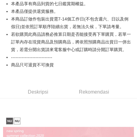
Plus PAY
Limited
Bank Komersial E.SUN
DBS Bank
本產品享有商品到貨的七日鑑賞期權益。
Taiwan
Union Bank of Taiwan
Far Eastern International
Bank Antarabangsa
Bank CTBC
本產品僅提供退貨服務。
OP Pay Later
Bank
Taishin
本商品訂做作包裝出貨需7-14個工作日(不包含週六、日以及例
Deskripsi
Yuanta Commercial Bank
Bank SinoPac
Syarikat Kad Kredit
假日)並依照訂單順序陸續出貨，若無法久候，下單請考量。
[Terma Penggunaan untuk OP Pay Later]
Bank Komersial E.SUN
DBS Bank
Rakuten Taiwan
AFTEE
若欲購買此商品請務必推算日期是否能接受再下單購買，若單一
Bank Antarabangsa
Bank CTBC
Perkhidmatan ini disediakan oleh Taiwan Mobile dan tersedia untuk
Deskripsi
Taishin
訂單內存在現貨商品及預購商品，將依照預購商品出貨日一併出
pengguna Taiwan Mobile tanpa memerlukan permohonan tambahan.
Pertama, Mengenai Perkhidmatan AFTEE Beli Sekarang Bayar Kemudian
Syarikat Kad Kredit
貨，若需分開出貨請來電客服中心或訂購時請分開訂單購買。
Pemindahan ATM
1. Dengan memilih AFTEE sebagai kaedah pembayaran, mesej
Rakuten Taiwan
Jika anda memilih OP Pay Later sebagai kaedah pembayaran, sistem
pengesahan AFTEE akan muncul.
---------------------------
akan mengarahkan anda secara automatik ke proses transaksi OP Pay
2. Anda boleh meneruskan pembayaran selepas pengesahan SMS.
Pilihan Penghantaran
商品只可退貨不可換貨
Later selepas pesanan dibuat. Anda perlu mengesahkan nombor telefon
3. Tiada bayaran diperlukan apabila pesanan disahkan. Produk akan
mudah alih anda, memilih bilangan ansuran, dan menetapkan tarikh
dihantar ke alamat yang ditetapkan.
全家付款取貨
akhir pembayaran. Transaksi akan dianggap selesai setelah pembayaran
4. Setelah pesanan disahkan, anda akan menerima SMS pembayaran
disahkan.
NT$65/pesanan | Penghantaran percuma untuk pesanan
manakala ahli aplikasi akan menerima pemberitahuan tolak aplikasi
NT$899 atau lebih
AFTEE.
Deskripsi
Rekomendasi
Had kredit yang diluluskan, tempoh ansuran yang tersedia, dan yuran
5. Tiada bayaran diperlukan apabila anda menerima produk. Sila buat
yang dikenakan adalah tertakluk kepada maklumat yang dinyatakan
pembayaran di empat kedai serbaneka utama, ATM atau perbankan
付款後全家取貨
pada halaman pengesahan transaksi seterusnya.
dalam talian dengan SMS pembayaran atau pemberitahuan tolak aplikasi
NT$60/pesanan | Penghantaran percuma untuk pesanan
AFTEE.
Jika transaksi tidak disahkan dalam masa 30 minit selepas pesanan
NT$899 atau lebih
dibuat, atau jika permohonan gagal dalam proses semakan, pesanan
Sila ambil perhatian bahawa tempoh pembayaran adalah 14 hari. Walau
akan dibatalkan secara automatik. Jika permohonan gagal pada
7-11付款取貨
bagaimanapun, bagi mereka yang telah memuat turun Aplikasi AFTEE
peringkat "semakan manual", ini bermakna kriteria pemarkahan sistem
dan mendaftar sebagai ahli AFTEE boleh menikmati tempoh pembayaran