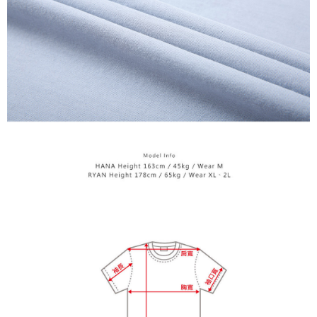
penilaian boleh diberikan.
【Penerangan Kaedah Pembayaran】
1. Pembayaran ansuran tidak digabungkan dalam bil telekomunikasi,
"Pembayaran Ansuran Gogo" akan menghantar SMS peringatan
pembayaran selepas tarikh penyelesaian bulanan.
2. Melalui pautan SMS untuk membuka bil, anda boleh memilih untuk
membayar melalui "Kod bar kedai serbaneka / Kedai rasmi Taiwan
Mobile / Pemindahan bank / Pembayaran J街口 / iPASS MONEY" dan
saluran lain.
【Nota Penting】
1. Perkhidmatan ini disediakan oleh "Taiwan Mobile Co., Ltd." untuk
membolehkan pengguna membeli produk atau perkhidmatan melalui
perkhidmatan ini semasa transaksi, dan kedai akan menyerahkan hak
tuntutan harga jual/beli ansuran kepada syarikat ini untuk membayar bil
menggunakan bil syarikat ini.
2. Berdasarkan tujuan kontrak persetujuan pembayaran menggunakan
"Pembayaran Ansuran Gogo", kedai akan memberikan maklumat peribadi
anda (termasuk nama, telefon atau alamat) kepada Taiwan Mobile untuk
pengumpulan, pemprosesan dan penggunaan, untuk pengesahan,
semakan dan pembetulan data yang diperlukan untuk bil ansuran oleh
Taiwan Mobile.
3. Sila baca syarat perkhidmatan pengguna secara lengkap melalui
pautan berikut: https://oppay.tw/userRule