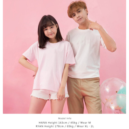
NT$65/pesanan | Penghantaran percuma untuk pesanan
tidak dipenuhi; butiran penilaian khusus tidak akan didedahkan.
sehingga 45 hari.
NT$899 atau lebih
[Arahan Pembayaran]
Tempoh pembayaran dikira dari masa kedai meminta pembayaran anda,
付款後7-11取貨
ditambah dengan bilangan hari yang boleh dilanjutkan oleh AFTEE. Anda
Pembayaran ansuran melalui OP Pay Later akan dibilkan secara
boleh melanjutkan tempoh pembayaran anda sebelum anda menerima
NT$60/pesanan | Penghantaran percuma untuk pesanan
berasingan dan tidak termasuk dalam bil telekom anda. SMS peringatan
pesanan. Walau bagaimanapun, tiada jaminan bahawa anda boleh
pembayaran akan dihantar selepas kitaran bil bulanan.
NT$899 atau lebih
menerima pesanan anda semasa tempoh pembayaran (cth.: produk
prapesanan atau produk yang mungkin mengambil masa yang lebih
Selepas mengakses bil melalui pautan dalam SMS, anda boleh
宅配
lama untuk dihantar). Oleh itu, anda dikehendaki membuat pembayaran
menyelesaikan pembayaran anda melalui salah satu saluran berikut: kod
kepada AFTEE dalam tempoh sama ada anda menerima pesanan.
NT$65/pesanan | Penghantaran percuma untuk pesanan
bar kedai serbaneka, kedai runcit Taiwan Mobile, pemindahan bank,
JKOPay, atau iPASS MONEY.
NT$899 atau lebih
Kedua, Sekatan Pembayaran
1. Jumlah yang diperakui untuk pengguna kali pertama boleh sehingga
[Nota Penting]
NT$10,000. Amaun diperakui sebenar yang diluluskan akan berdasarkan
keputusan pensijilan dan semakan oleh AFTEE.
Perkhidmatan ini disediakan oleh Taiwan Mobile Co., Ltd. (“Syarikat”),
2. Amaun perbelanjaan minimum mestilah lebih besar daripada NT$20.
yang membolehkan pelanggan membeli barangan atau perkhidmatan
3. Pada masa ini hanya tersedia untuk ahli Taiwan.
melalui perkhidmatan ini pada masa transaksi. Hasil daripada pembelian
atau pembayaran ansuran akan dipindahkan oleh peniaga kepada
Ketiga, Syarat Perkhidmatan
Syarikat, dan pelanggan hendaklah membuat pembayaran mengikut
Perkhidmatan AFTEE Beli Sekarang Bayar Kemudian disediakan oleh NP
perjanjian menggunakan sistem bil Syarikat.
Taiwan, Inc. dan AFTEE akan membuat bil kepada pengguna. AFTEE
akan menggunakan data peribadi yang dikumpul (termasuk nama
Untuk memenuhi hubungan kontrak yang terjalin melalui persetujuan
pembeli, no. telefon, nama penerima, no. telefon, alamat penerima) untuk
penggunaan OP Pay Later, peniaga akan memberikan maklumat peribadi
penggunaan perkhidmatan. Sila rujuk kepada "Penyata Pengumpulan
anda (termasuk nama, nombor telefon, atau alamat) kepada Syarikat bagi
Data Peribadi, Pemprosesan, Penggunaan"