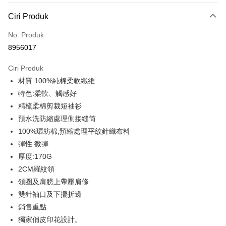
Kaedah Pembayaran
Ciri Produk
Kad Kredit (Bayaran Penuh)
No. Produk
Ansuran Kad Kredit
8956017
3 ansuran pada kadar faedah 0,
NT$93
setiap ansuran
Ciri Produk
21 Bank
6 ansuran pada kadar faedah 0,
NT$46
setiap
Taiwan Cooperative Bank
Bank Komersial Pertama
材質:100%純棉柔軟纖維
Hua Nan Commercial
Chang Hwa Commercial
ansuran
21 Bank
Bank
Bank
特色:柔軟、觸感好
12 ansuran pada kadar faedah 0,
NT$23
setiap ansuran
Taiwan Cooperative Bank
Bank Komersial Pertama
The Shanghai
Bank Komersial Taipei
精梳柔棉剪裁短袖衫
Hua Nan Commercial Bank
Chang Hwa Commercial Bank
21 Bank
Taiwan Cooperative Bank
Bank Komersial Pertama
Commercial & Savings
Fubon
Pengambilan di Kedai Serbaneka
預水洗防縮處理側接縫筒
The Shanghai Commercial &
Bank Komersial Taipei Fubon
Hua Nan Commercial
Chang Hwa Commercial
Bank
Savings Bank
100%環紡棉,預縮處理平紋針織布料
LINE Pay
Bank
Bank
Bank Cathay United
Mega International
Bank Cathay United
Mega International Commercial
彈性:微彈
The Shanghai
Bank Komersial Taipei
Commercial Bank
Bank
Apple Pay
Commercial & Savings
Fubon
厚度:170G
Taiwan Business Bank
Taichung Commercial
Taiwan Business Bank
Taichung Commercial Bank
Bank
Bank
2CM羅紋領
JKOPAY
HSBC Bank (Taiwan) Limited
Hwatai Bank
Bank Cathay United
Mega International
HSBC Bank (Taiwan)
Hwatai Bank
領圈及肩膀上帶壓肩條
Union Bank of Taiwan
Far Eastern International Bank
Commercial Bank
Limited
Easy Wallet
雙針袖口及下擺折邊
Yuanta Commercial Bank
Bank SinoPac
Taiwan Business Bank
Taichung Commercial
Union Bank of Taiwan
Far Eastern International
Bank Komersial E.SUN
DBS Bank
銷售重點
Bank
Google Pay
Bank
Bank Antarabangsa Taishin
Bank CTBC
獨家俏皮印花設計。
HSBC Bank (Taiwan)
Hwatai Bank
Yuanta Commercial Bank
Bank SinoPac
Syarikat Kad Kredit Rakuten