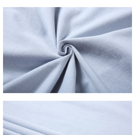
tujuan pengumpulan, pemprosesan dan penggunaan data yang
(https://aftee.tw/privacypolicy/
) untuk maklumat lanjut.
diperlukan untuk pengebilan ansuran, termasuk pengesahan,
pengesahan semula dan pembetulan.
Jumlah yang diperakui untuk pengguna kali pertama yang lulus
kelulusan boleh sehingga NT$10,000. Jika pengguna tidak membuat
Untuk terma perkhidmatan penuh, sila rujuk pautan berikut:
pembayaran dalam tempoh tersebut, yuran pembayaran lewat sebanyak
https://oppay.tw/userRule
" target="_blank" class="link revert-
20% setahun akan dikenakan. Pengguna bawah umur dikehendaki
style">https://oppay.tw/userRule
mendapatkan kebenaran daripada ibu bapa atau penjaga yang sah
untuk menggunakan AFTEE.
【Panduan Penggunaan Pembayaran Ansuran Gogo】
1. Perkhidmatan ini disediakan oleh Taiwan Mobile, pengguna telefon
Sila hubungi NP Taiwan Inc. di
cs_tw@netprotections.co.jp
jika anda
mudah alih boleh segera menggunakan tanpa perlu memohon lagi.
mempunyai sebarang kebimbangan mengenai pemprosesan dan
(Hanya untuk nombor langganan peribadi, tidak terbuka untuk syarikat
penggunaan pada data peribadi. Jika anda tidak bersetuju dengan data
dan kad prabayar)
peribadi yang disenaraikan seperti di atas akan dikumpul dan digunakan
2. Pilihan kaedah pembayaran "Pembayaran Ansuran Gogo", selepas
oleh AFTEE, sila jangan gunakan perkhidmatan ini.
pesanan ditubuhkan, akan secara automatik dialihkan ke proses
transaksi Gogo, selepas pengesahan nombor telefon, pilih bilangan
ansuran yang diingini, tarikh akhir pembayaran, dan setelah
mengesahkan pembayaran, transaksi akan selesai.
3. Jumlah kelulusan sebenar, bilangan ansuran dan jumlah bayaran
adalah berdasarkan halaman pengesahan transaksi seterusnya.
4. Dalam masa 30 minit selepas pesanan ditubuhkan, jika tidak pergi
untuk mengesahkan transaksi atau jika tidak lulus semakan, pesanan
akan dibatalkan secara automatik. Jika terdapat situasi "pindah untuk
semakan khusus" yang tidak lulus, ini menunjukkan bahawa sistem
penilaian tidak mencukupi, tiada penjelasan mengenai kandungan