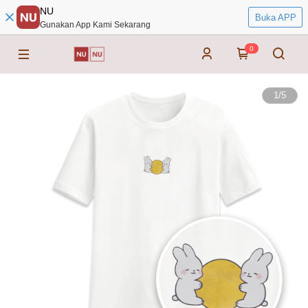
NU
Buka APP
Gunakan App Kami Sekarang
0
1
/
5