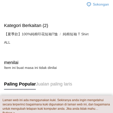
Sokongan
Kategori Berkaitan (2)
【夏季款】100%純棉印花短袖T恤
純棉短袖 T Shirt
ALL
menilai
Item ini buat masa ini tidak dinilai
Paling Popular
Jualan paling laris
Laman web ini ada menggunakan kuki. Sekiranya anda ingin mengetahui
Tag Popular
secara terperinci bagaimana kuki digunakan di laman web ini, dan bagaimana
untuk mengubah tetapan kuki komputer anda. Jika anda tidak mahu