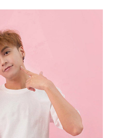
は最低NT$20です。
名前、電話または住所を含む）を台湾大哥大に提供し、収集、
台湾の会員のみご利用いただけます。
び利用するために、当社があなた本人と分割請求書に必要な情
、照合および修正を行います。
約「AFTEE代金後払い」（以下当サービスという）はネット
なユーザーサービス規約については、以下のリンクを参照してく
ョンズ（以下 AFTEE という）が提供し、AFTEEが代金を徴収
tps://oppay.tw/userRule
当サービスご利用の際に提供しなければならない個人情報（注
名、電話番号、受取人の氏名、電話番号、受取人住所を含むが
ない）は、AFTEEに渡され当サービスで必要な範囲内で利用
AFTEEの個人情報の収集、処理、利用について、詳細は
公式ホームページの『個人情報の収集、処理及び利用に関する声
参照ください（
https://aftee.tw/privacypolicy/
）。
の初回ご利用の際に、審査を通過すれば、最高額がNT$10,000に
支払い期限を過ぎた場合、その金額に基づいて年利20%の遅
が加算されます。未成年の利用者は、事前に法定代理人または
意を得ればAFTEEをご利用いただけます。
の処理、利用について疑問がある、または関連する法律の権利
たい場合は、ネットプロテクションズ
rotections.co.jp
にご連絡ください。上記に示した個人情報
購入注文書とあわせてAFTEEにご提供いただく、または
にあなたの個人情報の収集、処理、利用を許可することににご同
けない場合は、当サービスを選択しないでください。