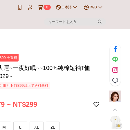
0
日本語
TWD
899 免運費
大運~一夜好眠~~100%純棉短袖T恤
029~
け取り NT$899以上で送料無料
9 ~ NT$299
M
L
XL
2L