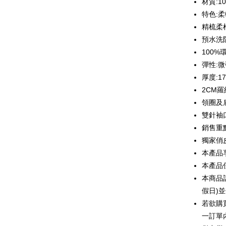
材質:1
6回払
合作金
特色:
華南商
12回
合作金
精梳柔
上海商
華南商
預水洗
合作金
コンビニ
国泰世
上海商
華南商
100
台湾中
国泰世
LINE Pay
上海商
彈性:
HSBC
台湾中
国泰世
聯邦商
厚度:1
HSBC
Apple Pay
台湾中
元大商
2CM
聯邦商
HSBC
玉山商
JKOPAY
元大商
領圈及
聯邦商
台新國
玉山商
雙針袖
元大商
台湾楽
Easy Walle
台新國
玉山商
銷售重
台湾楽
台新國
Google Pa
獨家俏
台湾楽
本產品
Plus Pay
本產品
OP Pay La
本商品
説明
假日)
【OP Pay
AFTEE
若欲購
1. 本サ
追加の申
説明
一訂單
2. 支払い
一、 AF