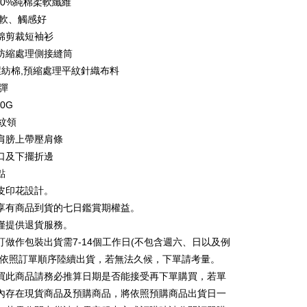
00%純棉柔軟纖維
い、金利0、毎回
NT$46
21行の銀行
庫商業銀行
第一商業銀行
柔軟、觸感好
業銀行
彰化商業銀行
払い、金利0、毎回
NT$23
21行の銀行
庫商業銀行
第一商業銀行
棉剪裁短袖衫
業儲蓄銀行
台北富邦商業銀行
業銀行
彰化商業銀行
防縮處理側接縫筒
庫商業銀行
第一商業銀行
店頭代金引換
華商業銀行
兆豐國際商業銀行
業儲蓄銀行
台北富邦商業銀行
業銀行
彰化商業銀行
%環紡棉,預縮處理平紋針織布料
小企業銀行
台中商業銀行
華商業銀行
兆豐國際商業銀行
業儲蓄銀行
台北富邦商業銀行
微彈
(台湾)商業銀行
華泰商業銀行
小企業銀行
台中商業銀行
華商業銀行
兆豐國際商業銀行
業銀行
遠東国際商業銀行
70G
(台湾)商業銀行
華泰商業銀行
小企業銀行
台中商業銀行
業銀行
永豐商業銀行
羅紋領
業銀行
遠東国際商業銀行
(台湾)商業銀行
華泰商業銀行
業銀行
星展(台湾)商業銀行
業銀行
永豐商業銀行
肩膀上帶壓肩條
業銀行
遠東国際商業銀行
際商業銀行
中国信託商業銀行
業銀行
星展(台湾)商業銀行
口及下擺折邊
業銀行
永豐商業銀行
天クレジットカード会社
t
際商業銀行
中国信託商業銀行
業銀行
星展(台湾)商業銀行
點
天クレジットカード会社
際商業銀行
中国信託商業銀行
y
皮印花設計。
天クレジットカード会社
享有商品到貨的七日鑑賞期權益。
僅提供退貨服務。
ter
訂做作包裝出貨需7-14個工作日(不包含週六、日以及例
並依照訂單順序陸續出貨，若無法久候，下單請考量。
 Later 使用説明】
代金後払い
買此商品請務必推算日期是否能接受再下單購買，若單
ービスは台湾大哥大によって提供され、台湾大哥大のユーザーは
請なしで即時に利用可能です。
內存在現貨商品及預購商品，將依照預購商品出貨日一
方法で「OP Pay Later」を選択すると、注文が成立した後に自
TEE代金後払いについて