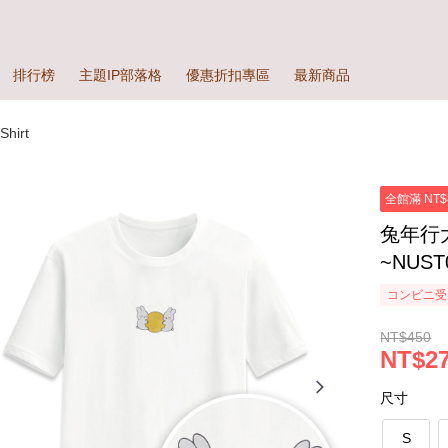
排行榜
主題IP部落格
優惠折扣專區
最新商品
hirt
全館滿 NT$
兔年行
~NUST
コンビニ受
NT$450
NT$27
尺寸
S