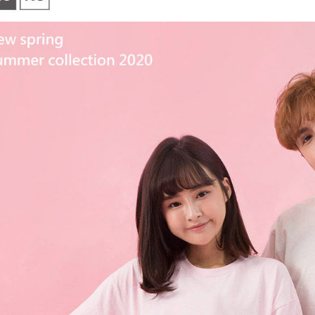
2.決済金額
人情報（
3.現在、
処理およ
報の確認
三、利用規
3. 完全
プロテクシ
ださい：
ht
します。
文者の氏
これに限ら
されます。
AFTEE
明』をご
AFTEE
なります。
延滞納金
後見人の同
個人情報
を行使し
cs_tw@netp
を、必要な
AFTEE
意いただ