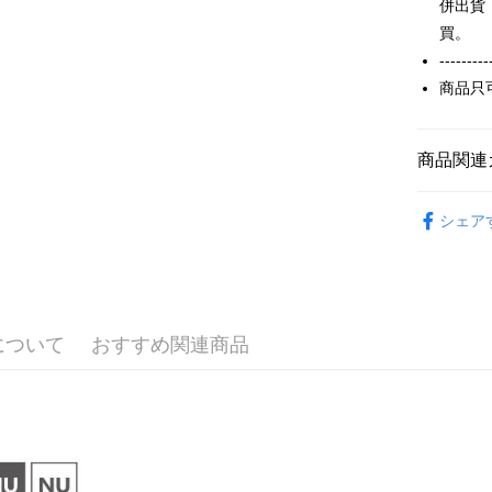
併出貨
ATM払い
動的に OP
1.お支払
買。
払いの回
ドウが表
す。
2.SMS
---------
3. 実際
3.注文す
配送方法
商品只
ジを基準
す。
4. 注文
4.ご注文
全家付款
合、注文
員の場合は
が発生し
配送毎にN
5.商品受
商品関連
評価内容
たはアプリ
付款後全
ングでお
【夏季款】
シェア
配送毎にN
【支払い
代金納付期
ALL
1. 分割払
プリをダウ
7-11付款
の締め日後
以内まで
2. SM
配送毎にN
湾大直営店
お支払期限
で支払い
付款後7-1
もとに計算
について
おすすめ関連商品
期限を延
配送毎にN
【注意事
（例：予
1. 本サ
の有無に関
宅配
よって提
スを購入
二、支払
配送毎にN
渡した後
1.初回 
す。
き、限度
2. 「OP