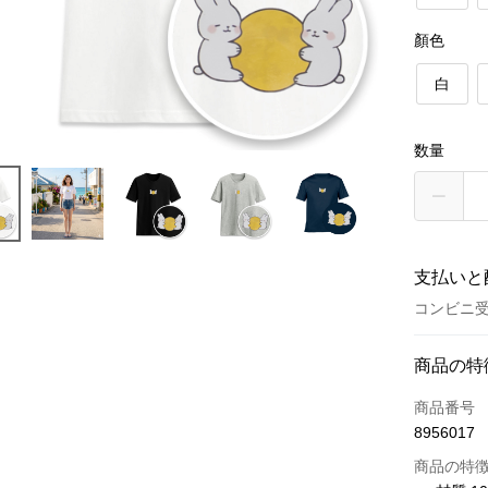
顏色
白
数量
支払いと
コンビニ受
お支払い
商品の特
クレジット
商品番号
8956017
クレジッ
商品の特
3回払