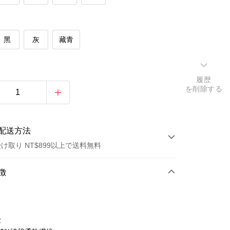
黑
灰
藏青
履歴
を削除する
配送方法
け取り NT$899以上で送料無料
方法
徴
カード1回払い
トカード分割払い
徴
い、金利0、毎回
NT$93
21行の銀行