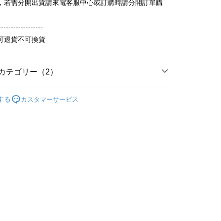
，若需分開出貨請來電客服中心或訂購時請分開訂單購
 Pay Later の取引プロセスに移行し、携帯番号を確認後、分割
い方法でAFTEE代金後払いを選択すると、携帯電話認証ウィン
数や支払い期限を選択し、支払いを確認すると取引が完了しま
示されます。
で認証してお支払い手続を進めてください。
------------------
の承認額、分割回数および費用については、後続の取引確認ペー
るときのお支払いは不要です。商品はご指定の住所に配送されま
可退貨不可換貨
とします。
成立後30分以内に確認取引を行わない場合や審査が通過しない場
が完了すると、携帯に支払い通知のSMSが届きます。アプリ会
取貨
は自動的にキャンセルされます。「転専審査」に未通過の状況
、AFTEE アプリプッシュ通知が届きます。
た場合は、システムの評価基準に達していないことを意味し、
T$65、NT$899以上で送料無料
け取り時のお支払いは不要です。商品を確かめてから、SMSま
カテゴリー（2）
についての説明はいたしかねます。
の通知に従って、4大コンビニ、またはATM/オンラインバンキ
家取貨
支払いください。
100%純棉印花短袖T恤
純棉短袖 T Shirt
する
カスタマーサービス
T$60、NT$899以上で送料無料
方法の説明】
限は最短で 14 日以内ですので、ご注意ください。AFTEE ア
いの金額は電信請求書に統合されず、「OP Pay Later」は毎月
ンロードして AFTEE 会員になるとお支払い期限を最長 45 日
取貨
に支払いリマインダーのSMSを送信します。
延長できます。
Sのリンクを通じて請求書を開いた後、「コンビニバーコード／台
T$65、NT$899以上で送料無料
舗／銀行振込／街口支払い／iPASS MONEY」などのチャネル
は、ショップが請求した期日と、AFTEEで延長できる日数を
を選択できます。
1取貨
されます。AFTEEで注文すると、商品を受け取るまで支払い
長できますが、商品を期限内に受け取れない場合があります
T$60、NT$899以上で送料無料
項】
約商品や商品到着日が比較的遅い商品）。そのため、商品到着
ービスは「台湾大哥大株式会社」（以下「当社」といいます）に
わらず、AFTEEで指定された期限内にお支払いください。
供され、ユーザーが取引時に本サービスを通じて商品やサービ
できるようにし、店舗が売買／分割払い売買の債権を当社に譲
い限度額
T$65、NT$899以上で送料無料
、契約に基づいて当社の請求書で帳款を支払うことになりま
AFTEEを ご利用の際に、認証結果及び当社の審査の結果に基づ
額が設定されます。
 Pay Later」を利用する契約関係の目的から、店舗はあなたの個