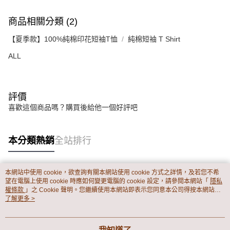
商品相關分類 (2)
【夏季款】100%純棉印花短袖T恤
純棉短袖 T Shirt
ALL
評價
喜歡這個商品嗎？購買後給他一個好評吧
本分類熱銷
全站排行
本網站中使用 cookie，欲查詢有關本網站使用 cookie 方式之詳情，及若您不希
熱門標籤
望在電腦上使用 cookie 時應如何變更電腦的 cookie 設定，請參閱本網站「
隱私
權條款
」之 Cookie 聲明。您繼續使用本網站即表示您同意本公司得按本網站使
用條款之 Cookie 聲明使用 cookie。
了解更多 >