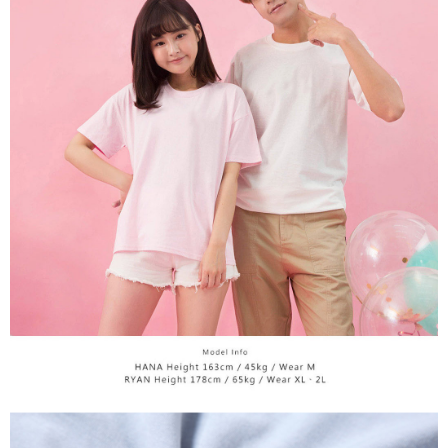
１．透過由恩沛科技股份有限公司提供之「AFTEE先享後付」服務完成之交
每筆NT$65，滿NT$899(含以上)免運費
易，需依本服務之必要範圍內提供個人資料，並將交易相關給付款項請求債
權轉讓予恩沛科技股份有限公司。
２．關於個人資料處理事宜，請瀏覽以下網址：
https://aftee.tw/terms/#terms3
３．未成年的使用者請事先徵得法定代理人或監護人之同意方可使用
「AFTEE先享後付」，若未經同意申辦者引起之損失，本公司不負相關責
任。
４．使用「AFTEE先享後付」時，將依據個別帳號之用戶狀況，依本公司即
時審查核予不同之上限額度；若仍有額度不足之情形，本公司將視審查結果
請求用戶進行身份認證。
５．嚴禁一人註冊多個帳號或使用他人資訊註冊。若發現惡意使用之情形，
恩沛科技股份有限公司將有權停止該用戶之使用額度並採取法律行動。