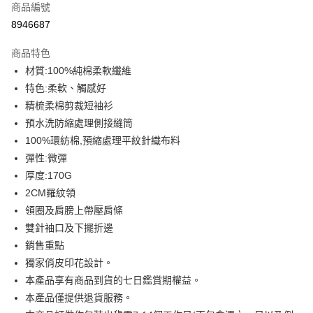
商品編號
信用卡分期付款
8946687
3 期 0 利率 每期
NT$93
21家銀行
商品特色
6 期 0 利率 每期
NT$46
21家銀行
合作金庫商業銀行
第一商業銀行
材質:100%純棉柔軟纖維
華南商業銀行
彰化商業銀行
12 期 0 利率 每期
NT$23
21家銀行
合作金庫商業銀行
第一商業銀行
特色:柔軟、觸感好
上海商業儲蓄銀行
台北富邦商業銀行
華南商業銀行
彰化商業銀行
合作金庫商業銀行
第一商業銀行
超商取貨付款
國泰世華商業銀行
兆豐國際商業銀行
精梳柔棉剪裁短袖衫
上海商業儲蓄銀行
台北富邦商業銀行
華南商業銀行
彰化商業銀行
臺灣中小企業銀行
台中商業銀行
預水洗防縮處理側接縫筒
國泰世華商業銀行
兆豐國際商業銀行
LINE Pay
上海商業儲蓄銀行
台北富邦商業銀行
匯豐（台灣）商業銀行
華泰商業銀行
臺灣中小企業銀行
台中商業銀行
100%環紡棉,預縮處理平紋針織布料
國泰世華商業銀行
兆豐國際商業銀行
聯邦商業銀行
遠東國際商業銀行
匯豐（台灣）商業銀行
華泰商業銀行
Apple Pay
彈性:微彈
臺灣中小企業銀行
台中商業銀行
元大商業銀行
永豐商業銀行
聯邦商業銀行
遠東國際商業銀行
匯豐（台灣）商業銀行
華泰商業銀行
厚度:170G
玉山商業銀行
星展（台灣）商業銀行
街口支付
元大商業銀行
永豐商業銀行
聯邦商業銀行
遠東國際商業銀行
2CM羅紋領
台新國際商業銀行
中國信託商業銀行
玉山商業銀行
星展（台灣）商業銀行
元大商業銀行
永豐商業銀行
台灣樂天信用卡公司
悠遊付
領圈及肩膀上帶壓肩條
台新國際商業銀行
中國信託商業銀行
玉山商業銀行
星展（台灣）商業銀行
雙針袖口及下擺折邊
台灣樂天信用卡公司
台新國際商業銀行
中國信託商業銀行
Google Pay
銷售重點
台灣樂天信用卡公司
全盈+PAY
獨家俏皮印花設計。
本產品享有商品到貨的七日鑑賞期權益。
大哥付你分期
本產品僅提供退貨服務。
相關說明