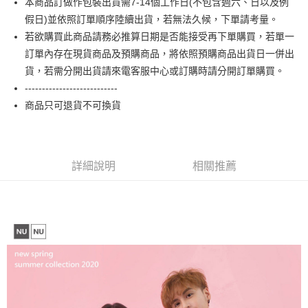
本商品訂做作包裝出貨需7-14個工作日(不包含週六、日以及例
【大哥付你分期使用說明】
AFTEE先享後付
1.本服務由台灣大哥大提供，台灣大哥大用戶可立即使用無須另外申請。
假日)並依照訂單順序陸續出貨，若無法久候，下單請考量。
2.付款方式選擇「大哥付你分期」，訂單成立後會自動跳轉到大哥付的交易
相關說明
若欲購買此商品請務必推算日期是否能接受再下單購買，若單一
流程，驗證手機門號後，選擇欲分期的期數、繳款截止日，確認付款後即完
【關於「AFTEE先享後付」】
訂單內存在現貨商品及預購商品，將依照預購商品出貨日一併出
成交易。
ATM付款
AFTEE先享後付是「在收到商品之後才付款」的支付方式。 讓您購物簡單
3.實際核准額度、可分期數及費用金額請依後續交易確認頁面所載為準。
貨，若需分開出貨請來電客服中心或訂購時請分開訂單購買。
便利好安心！
4.訂單成立30分鐘內，如未前往確認交易或遇審核未通過，訂單將自動取
１．簡單：不需註冊會員、不需綁卡、不需儲值。
---------------------------
運送方式
消。如遇「轉專審核」未通過狀況，表示未達大哥付你分期系統評分，恕無
２．便利：只要手機號碼，簡訊認證，即可結帳。
法說明評估內容。
商品只可退貨不可換貨
３．安心：先確認商品／服務後，再付款。
全家付款取貨
【繳款方式說明】
1.分期款項不併入電信帳單，「大哥付你分期」於每月結算日後寄送繳費提
每筆NT$65，滿NT$899(含以上)免運費
【「AFTEE先享後付」結帳流程】
醒簡訊。
１．於結帳方式選擇「AFTEE先享後付」後，將跳轉至「AFTEE先享後付」
2.透過簡訊連結打開帳單後，可選擇「超商條碼／台灣大直營門市／銀行轉
付款後全家取貨
結帳頁面，進行簡訊認證並確認金額後，即可完成結帳。
詳細說明
相關推薦
帳／街口支付／iPASS MONEY」等通路繳費。
２．訂單成立數日內，您將收到繳費通知簡訊。
每筆NT$60，滿NT$899(含以上)免運費
３．收到繳費通知簡訊後14天內，點擊此簡訊中的連結，可透過四大超商／
【注意事項】
ATM／網路銀行／等多元方式進行付款，方視為交易完成。
7-11付款取貨
1.本服務係由「台灣大哥大股份有限公司」（以下簡稱本公司）所提供，讓
※ 請注意：結帳手續完成當下不需立刻繳費，但若您需要取消訂單，請聯絡
用戶於交易時，得透過本服務購買商品或服務，並由商店將買賣／分期付款
每筆NT$65，滿NT$899(含以上)免運費
購買商品的店家。未經商家同意取消之訂單仍視為有效，需透過AFTEE先享
買賣價金債權讓與本公司後，依約使用本公司帳單繳交帳款。
後付繳納相關費用。
2.基於同意付款使用「大哥付你分期」之契約關係目的，商店將以您的個人
付款後7-11取貨
※ 交易是否成功請以「AFTEE先享後付 」之結帳頁面顯示為準，若有關於
資料（包含姓名、電話或地址）提供予台灣大哥大進項蒐集、處理及利用，
是否繳費成功／繳費後需取消欲退款等相關疑問，請聯繫「AFTEE先享後付
每筆NT$60，滿NT$899(含以上)免運費
由本公司與您本人進行分期帳單所需資料之確認、核對及更正。
客戶支援中心」
https://netprotections.freshdesk.com/support/home
3.完整用戶服務條款，請詳閱以下連結：
https://oppay.tw/userRule
宅配
【注意事項】