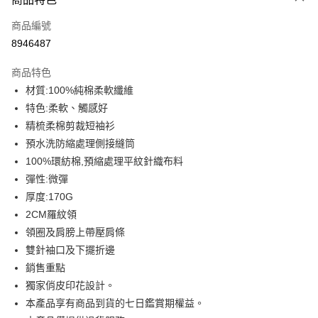
信用卡一次付款
商品編號
信用卡分期付款
8946487
3 期 0 利率 每期
NT$93
21家銀行
商品特色
6 期 0 利率 每期
NT$46
21家銀行
合作金庫商業銀行
第一商業銀行
材質:100%純棉柔軟纖維
華南商業銀行
彰化商業銀行
12 期 0 利率 每期
NT$23
21家銀行
合作金庫商業銀行
第一商業銀行
特色:柔軟、觸感好
上海商業儲蓄銀行
台北富邦商業銀行
華南商業銀行
彰化商業銀行
合作金庫商業銀行
第一商業銀行
超商取貨付款
國泰世華商業銀行
兆豐國際商業銀行
精梳柔棉剪裁短袖衫
上海商業儲蓄銀行
台北富邦商業銀行
華南商業銀行
彰化商業銀行
臺灣中小企業銀行
台中商業銀行
預水洗防縮處理側接縫筒
國泰世華商業銀行
兆豐國際商業銀行
LINE Pay
上海商業儲蓄銀行
台北富邦商業銀行
匯豐（台灣）商業銀行
華泰商業銀行
臺灣中小企業銀行
台中商業銀行
100%環紡棉,預縮處理平紋針織布料
國泰世華商業銀行
兆豐國際商業銀行
聯邦商業銀行
遠東國際商業銀行
匯豐（台灣）商業銀行
華泰商業銀行
Apple Pay
彈性:微彈
臺灣中小企業銀行
台中商業銀行
元大商業銀行
永豐商業銀行
聯邦商業銀行
遠東國際商業銀行
匯豐（台灣）商業銀行
華泰商業銀行
厚度:170G
玉山商業銀行
星展（台灣）商業銀行
街口支付
元大商業銀行
永豐商業銀行
聯邦商業銀行
遠東國際商業銀行
2CM羅紋領
台新國際商業銀行
中國信託商業銀行
玉山商業銀行
星展（台灣）商業銀行
元大商業銀行
永豐商業銀行
台灣樂天信用卡公司
悠遊付
領圈及肩膀上帶壓肩條
台新國際商業銀行
中國信託商業銀行
玉山商業銀行
星展（台灣）商業銀行
雙針袖口及下擺折邊
台灣樂天信用卡公司
台新國際商業銀行
中國信託商業銀行
Google Pay
銷售重點
台灣樂天信用卡公司
全盈+PAY
獨家俏皮印花設計。
本產品享有商品到貨的七日鑑賞期權益。
大哥付你分期