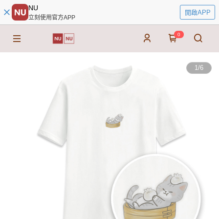
NU
開啟APP
立刻使用官方APP
0
1
/
6