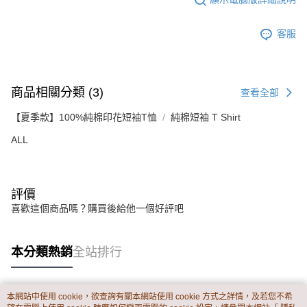
客服
商品相關分類 (3)
查看全部
【夏季款】100%純棉印花短袖T恤
純棉短袖 T Shirt
ALL
評價
喜歡這個商品嗎？購買後給他一個好評吧
本分類熱銷
全站排行
本網站中使用 cookie，欲查詢有關本網站使用 cookie 方式之詳情，及若您不希
熱門標籤