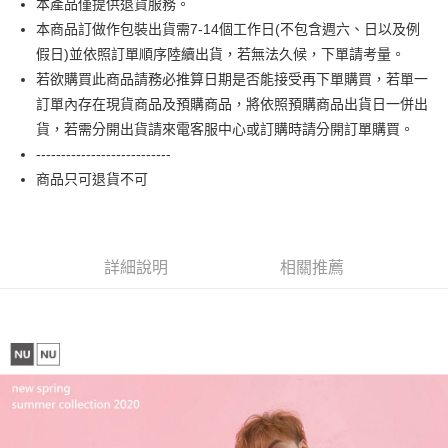
本產品僅提供退貨服務。
相關說明
本商品訂做作包裝出貨需7-14個工作日(不包含週六、日以及例
【大哥付你分期使用說明】
AFTEE先享後付
1.本服務由台灣大哥大提供，台灣大哥大用戶可立即使用無須另外申請。
假日)並依照訂單順序陸續出貨，若無法久候，下單請考量。
2.付款方式選擇「大哥付你分期」，訂單成立後會自動跳轉到大哥付的交易
相關說明
若欲購買此商品請務必推算日期是否能接受再下單購買，若單一
流程，驗證手機門號後，選擇欲分期的期數、繳款截止日，確認付款後即完
【關於「AFTEE先享後付」】
訂單內存在現貨商品及預購商品，將依照預購商品出貨日一併出
成交易。
ATM付款
AFTEE先享後付是「在收到商品之後才付款」的支付方式。 讓您購物簡單
3.實際核准額度、可分期數及費用金額請依後續交易確認頁面所載為準。
貨，若需分開出貨請來電客服中心或訂購時請分開訂單購買。
便利好安心！
4.訂單成立30分鐘內，如未前往確認交易或遇審核未通過，訂單將自動取
１．簡單：不需註冊會員、不需綁卡、不需儲值。
---------------------------
運送方式
消。如遇「轉專審核」未通過狀況，表示未達大哥付你分期系統評分，恕無
２．便利：只要手機號碼，簡訊認證，即可結帳。
法說明評估內容。
商品只可退貨不可
３．安心：先確認商品／服務後，再付款。
全家付款取貨
【繳款方式說明】
1.分期款項不併入電信帳單，「大哥付你分期」於每月結算日後寄送繳費提
每筆NT$65，滿NT$899(含以上)免運費
【「AFTEE先享後付」結帳流程】
醒簡訊。
１．於結帳方式選擇「AFTEE先享後付」後，將跳轉至「AFTEE先享後付」
2.透過簡訊連結打開帳單後，可選擇「超商條碼／台灣大直營門市／銀行轉
付款後全家取貨
結帳頁面，進行簡訊認證並確認金額後，即可完成結帳。
詳細說明
相關推薦
帳／街口支付／iPASS MONEY」等通路繳費。
２．訂單成立數日內，您將收到繳費通知簡訊。
每筆NT$60，滿NT$899(含以上)免運費
３．收到繳費通知簡訊後14天內，點擊此簡訊中的連結，可透過四大超商／
【注意事項】
ATM／網路銀行／等多元方式進行付款，方視為交易完成。
7-11付款取貨
1.本服務係由「台灣大哥大股份有限公司」（以下簡稱本公司）所提供，讓
※ 請注意：結帳手續完成當下不需立刻繳費，但若您需要取消訂單，請聯絡
用戶於交易時，得透過本服務購買商品或服務，並由商店將買賣／分期付款
每筆NT$65，滿NT$899(含以上)免運費
購買商品的店家。未經商家同意取消之訂單仍視為有效，需透過AFTEE先享
買賣價金債權讓與本公司後，依約使用本公司帳單繳交帳款。
後付繳納相關費用。
2.基於同意付款使用「大哥付你分期」之契約關係目的，商店將以您的個人
付款後7-11取貨
※ 交易是否成功請以「AFTEE先享後付 」之結帳頁面顯示為準，若有關於
資料（包含姓名、電話或地址）提供予台灣大哥大進項蒐集、處理及利用，
是否繳費成功／繳費後需取消欲退款等相關疑問，請聯繫「AFTEE先享後付
每筆NT$60，滿NT$899(含以上)免運費
由本公司與您本人進行分期帳單所需資料之確認、核對及更正。
客戶支援中心」
https://netprotections.freshdesk.com/support/home
3.完整用戶服務條款，請詳閱以下連結：
https://oppay.tw/userRule