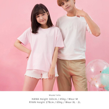
宅配
【注意事項】
１．透過由恩沛科技股份有限公司提供之「AFTEE先享後付」服務完成之交
每筆NT$65，滿NT$899(含以上)免運費
易，需依本服務之必要範圍內提供個人資料，並將交易相關給付款項請求債
權轉讓予恩沛科技股份有限公司。
２．關於個人資料處理事宜，請瀏覽以下網址：
https://aftee.tw/terms/#terms3
３．未成年的使用者請事先徵得法定代理人或監護人之同意方可使用
「AFTEE先享後付」，若未經同意申辦者引起之損失，本公司不負相關責
任。
４．使用「AFTEE先享後付」時，將依據個別帳號之用戶狀況，依本公司即
時審查核予不同之上限額度；若仍有額度不足之情形，本公司將視審查結果
請求用戶進行身份認證。
５．嚴禁一人註冊多個帳號或使用他人資訊註冊。若發現惡意使用之情形，
恩沛科技股份有限公司將有權停止該用戶之使用額度並採取法律行動。