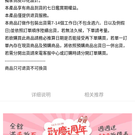
獨家俏皮印花設計。
大哥付你分期
本產品享有商品到貨的七日鑑賞期權益。
相关说明
本產品僅提供退貨服務。
【大哥付你分期使用说明】
本商品訂做作包裝出貨需7-14個工作日(不包含週六、日以及例假
AFTEE先享后付
1. 本服务由台湾大哥大提供，电信用户可立即使用无须另外申请。（限个人
日)並依照訂單順序陸續出貨，若無法久候，下單請考量。
月租型门号，不开放公司户及预付卡使用）
相关说明
2. 付款方式选择 “大哥付你分期”，订单成立后会自动跳转到大哥付的交易流
若欲購買此商品請務必推算日期是否能接受再下單購買，若單一訂
一、關於 AFTEE先享後付
程，验证手机门号后，选择欲分期的期数、缴款截止日，确认付款后即完成
ATM付款
1. 於付款方式選擇AFTEE先享後付，將跳出AFTEE先享後付手機驗證視
單內存在現貨商品及預購商品，將依照預購商品出貨日一併出貨，
交易。
窗。
3. 实际核准额度、可分期数及费用金额请依后续交易确认页面所载为准。
若需分開出貨請來電客服中心或訂購時請分開訂單購買。
2. 進行簡訊驗證之後，即可完成結帳手續。
运送方式
4. 订单成立30分钟内，如未前往确认交易或遇审核未通过，订单将自动取
3. 訂單確認後不需事先繳費，商品會配送至您的指定地址。
---------------------------
消。如遇 “转专审核”未通过状况，表示未达系统评分，恕无法说明评估内
4. 下訂完成後，您的手機會收到一封繳費通知簡訊，APP會員則會收到
全家付款取貨
商品只可退貨不可換貨
容。
AFTEE APP推播通知。
【缴款方式说明】
每笔NT$65，满NT$899(含以上)免运费
5. 收到商品當下無需繳費，確認無誤後，請再利用繳費通知簡訊或AFTEE
1. 分期款项不并入电信账单，“大哥付你分期”于每月结算日后寄送缴费提醒
APP於四大便利商店‧ATM/網銀等方式進行付款。
短信。
付款後全家取貨
2. 通过短信链接打开账单后，可选择 “超商条码／台湾大直营门市／银行转
請留意繳費期限為 14 天。唯有下載 AFTEE App 成為 AFTEE 會員者方能享
详细说明
相关推荐
每笔NT$60，满NT$899(含以上)免运费
账／街口支付／iPASS MONEY”等通路缴费。
有最長 45 天內付款之服務。
7-11付款取貨
【注意事项】
繳費期限，為商家向您請款的時間，再加上使用AFTEE可延長的天數所計算
1. 本服务系由 “台湾大哥大股份有限公司”所提供，让用户于交易时，得通过
每笔NT$65，满NT$899(含以上)免运费
出。使用AFTEE下訂可以延長您收到商品前的繳費天數，但無法保證一定能
本服务购买商品或服务，并由商店将买卖／分期付款买卖价金债权让与本公
夠在期限內收到商品(例如:預購商品或預計到貨時間較長者)。因此無論收到
司后，依约使用本公司账单缴交账款。
付款後7-11取貨
商品與否，仍需要請您在AFTEE規定的時間內完成繳費。
2. 基于同意付款使用 “大哥付你分期”之契约关系目的，商店将以您的个人资
每笔NT$60，满NT$899(含以上)免运费
料（包含姓名、电话或地址）提供予台湾大哥大进项收集、处理及利用，由