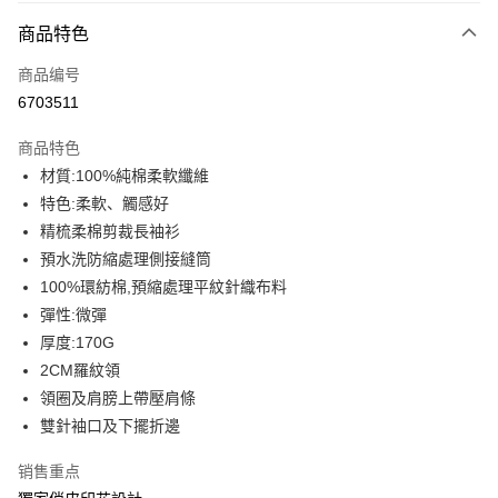
付款方式
商品特色
信用卡一次付款
商品编号
信用卡分期付款
6703511
3期 0利率，每期
NT$89
21家银行
商品特色
6期 0利率，每期
NT$44
21家银行
合作金库商业银行
第一商业银行
材質:100%純棉柔軟纖維
华南商业银行
彰化商业银行
12期 0利率，每期
NT$22
21家银行
合作金库商业银行
第一商业银行
特色:柔軟、觸感好
上海商业储蓄银行
台北富邦商业银行
华南商业银行
彰化商业银行
合作金库商业银行
第一商业银行
超商取货付款
国泰世华商业银行
兆丰国际商业银行
精梳柔棉剪裁長袖衫
上海商业储蓄银行
台北富邦商业银行
华南商业银行
彰化商业银行
台湾中小企业银行
台中商业银行
預水洗防縮處理側接縫筒
国泰世华商业银行
兆丰国际商业银行
LINE Pay
上海商业储蓄银行
台北富邦商业银行
汇丰（台湾）商业银行
华泰商业银行
台湾中小企业银行
台中商业银行
100%環紡棉,預縮處理平紋針織布料
国泰世华商业银行
兆丰国际商业银行
联邦商业银行
远东国际商业银行
汇丰（台湾）商业银行
华泰商业银行
Apple Pay
彈性:微彈
台湾中小企业银行
台中商业银行
元大商业银行
永丰商业银行
联邦商业银行
远东国际商业银行
汇丰（台湾）商业银行
华泰商业银行
厚度:170G
玉山商业银行
星展（台湾）商业银行
街口支付
元大商业银行
永丰商业银行
联邦商业银行
远东国际商业银行
2CM羅紋領
台新国际商业银行
中国信托商业银行
玉山商业银行
星展（台湾）商业银行
元大商业银行
永丰商业银行
台湾乐天信用卡公司
悠遊付
領圈及肩膀上帶壓肩條
台新国际商业银行
中国信托商业银行
玉山商业银行
星展（台湾）商业银行
雙針袖口及下擺折邊
台湾乐天信用卡公司
台新国际商业银行
中国信托商业银行
Google Pay
台湾乐天信用卡公司
销售重点
Plus PAY