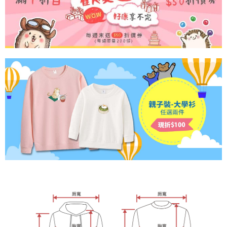
二、付款限制
台湾大哥大与本人进行分期账单所需资料之确认、核对及更正。
1. 初次使用 AFTEE 時，將依認證結果及本公司審查結果，核予每個人不同
宅配
3. 完整用户服务条款，请详阅以下链接：
https://oppay.tw/userRule
之上限額度
2. 結帳金額須大於NT$30
每笔NT$65，满NT$899(含以上)免运费
3. 目前僅支援台灣會員
三、聲明條款
「AFTEE先享後付」(下稱本服務)乃由恩沛科技股份有限公司(下稱 AFTEE )
所提供，並由 AFTEE 向您收取款項。因使用本服務所須提供之個人資料(包
含但不限於訂購人姓名、電話，收件人姓名、電話、收件地址)，將交付予
AFTEE 於本服務必要服務範圍內運用。關於 AFTEE 對於個人資料之蒐集、
處理、利用，詳參 AFTEE 官網之『個人資料蒐集、處理及利用告知聲明』
（
https://aftee.tw/privacypolicy/
）。
若款項超過繳費期限，將根據當次的金額加收年利率 16% 的逾期滯納金。
未成年的使用者，請事先徵得法定代理人或監護人之同意方可使用
AFTEE。
若您對於個人資料之處理、利用有任何疑問，或欲行使相關法律權利，請聯
繫恩沛科技股份有限公司。若您不同意我們將上開所示之個人資料，連同必
要之購買訂單資訊提供予 AFTEE ，或讓 AFTEE 蒐集處理利用您的個人資
料，請勿選用本服務。