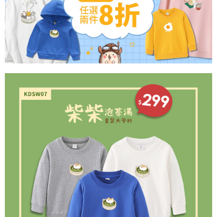
客戶支援中心」
https://netprotections.freshdesk.com/support/home
3.完整用戶服務條款，請詳閱以下連結：
https://oppay.tw/userRule
宅配
【注意事項】
１．透過由恩沛科技股份有限公司提供之「AFTEE先享後付」服務完成之交
每筆NT$65，滿NT$899(含以上)免運費
易，需依本服務之必要範圍內提供個人資料，並將交易相關給付款項請求債
權轉讓予恩沛科技股份有限公司。
２．關於個人資料處理事宜，請瀏覽以下網址：
https://aftee.tw/terms/#terms3
３．未成年的使用者請事先徵得法定代理人或監護人之同意方可使用
「AFTEE先享後付」，若未經同意申辦者引起之損失，本公司不負相關責
任。
４．使用「AFTEE先享後付」時，將依據個別帳號之用戶狀況，依本公司即
時審查核予不同之上限額度；若仍有額度不足之情形，本公司將視審查結果
請求用戶進行身份認證。
５．嚴禁一人註冊多個帳號或使用他人資訊註冊。若發現惡意使用之情形，
恩沛科技股份有限公司將有權停止該用戶之使用額度並採取法律行動。