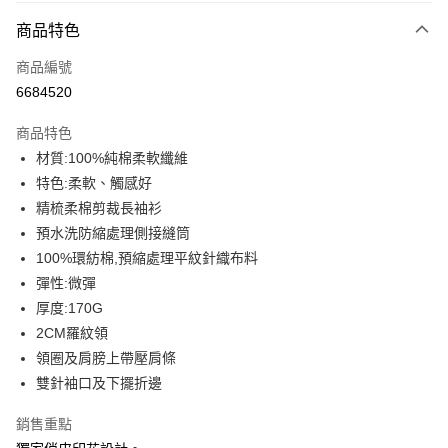
付款方式
商品特色
信用卡一次付款
商品編號
信用卡分期付款
6684520
3 期 0 利率 每期
NT$99
21家銀行
商品特色
6 期 0 利率 每期
NT$49
21家銀行
合作金庫商業銀行
第一商業銀行
材質:100%純棉柔軟纖維
華南商業銀行
彰化商業銀行
12 期 0 利率 每期
NT$24
21家銀行
合作金庫商業銀行
第一商業銀行
特色:柔軟、觸感好
上海商業儲蓄銀行
台北富邦商業銀行
華南商業銀行
彰化商業銀行
合作金庫商業銀行
第一商業銀行
超商取貨付款
國泰世華商業銀行
兆豐國際商業銀行
精梳柔棉剪裁長袖衫
上海商業儲蓄銀行
台北富邦商業銀行
華南商業銀行
彰化商業銀行
臺灣中小企業銀行
台中商業銀行
預水洗防縮處理側接縫筒
國泰世華商業銀行
兆豐國際商業銀行
LINE Pay
上海商業儲蓄銀行
台北富邦商業銀行
匯豐（台灣）商業銀行
華泰商業銀行
臺灣中小企業銀行
台中商業銀行
100%環紡棉,預縮處理平紋針織布料
國泰世華商業銀行
兆豐國際商業銀行
聯邦商業銀行
遠東國際商業銀行
匯豐（台灣）商業銀行
華泰商業銀行
Apple Pay
彈性:微彈
臺灣中小企業銀行
台中商業銀行
元大商業銀行
永豐商業銀行
聯邦商業銀行
遠東國際商業銀行
匯豐（台灣）商業銀行
華泰商業銀行
厚度:170G
玉山商業銀行
星展（台灣）商業銀行
街口支付
元大商業銀行
永豐商業銀行
聯邦商業銀行
遠東國際商業銀行
2CM羅紋領
台新國際商業銀行
中國信託商業銀行
玉山商業銀行
星展（台灣）商業銀行
元大商業銀行
永豐商業銀行
台灣樂天信用卡公司
悠遊付
領圈及肩膀上帶壓肩條
台新國際商業銀行
中國信託商業銀行
玉山商業銀行
星展（台灣）商業銀行
雙針袖口及下擺折邊
台灣樂天信用卡公司
台新國際商業銀行
中國信託商業銀行
Google Pay
台灣樂天信用卡公司
銷售重點
全盈+PAY