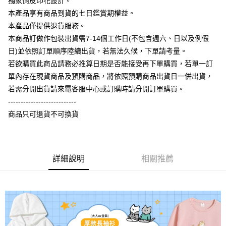
獨家俏皮印花設計。
大哥付你分期
本產品享有商品到貨的七日鑑賞期權益。
相關說明
本產品僅提供退貨服務。
【大哥付你分期使用說明】
本商品訂做作包裝出貨需7-14個工作日(不包含週六、日以及例假
AFTEE先享後付
1.本服務由台灣大哥大提供，台灣大哥大用戶可立即使用無須另外申請。
日)並依照訂單順序陸續出貨，若無法久候，下單請考量。
2.付款方式選擇「大哥付你分期」，訂單成立後會自動跳轉到大哥付的交易
相關說明
流程，驗證手機門號後，選擇欲分期的期數、繳款截止日，確認付款後即完
若欲購買此商品請務必推算日期是否能接受再下單購買，若單一訂
【關於「AFTEE先享後付」】
成交易。
ATM付款
AFTEE先享後付是「在收到商品之後才付款」的支付方式。 讓您購物簡單
單內存在現貨商品及預購商品，將依照預購商品出貨日一併出貨，
3.實際核准額度、可分期數及費用金額請依後續交易確認頁面所載為準。
便利好安心！
4.訂單成立30分鐘內，如未前往確認交易或遇審核未通過，訂單將自動取
若需分開出貨請來電客服中心或訂購時請分開訂單購買。
１．簡單：不需註冊會員、不需綁卡、不需儲值。
運送方式
消。如遇「轉專審核」未通過狀況，表示未達大哥付你分期系統評分，恕無
２．便利：只要手機號碼，簡訊認證，即可結帳。
---------------------------
法說明評估內容。
３．安心：先確認商品／服務後，再付款。
全家付款取貨
商品只可退貨不可換貨
【繳款方式說明】
1.分期款項不併入電信帳單，「大哥付你分期」於每月結算日後寄送繳費提
每筆NT$65，滿NT$899(含以上)免運費
【「AFTEE先享後付」結帳流程】
醒簡訊。
１．於結帳方式選擇「AFTEE先享後付」後，將跳轉至「AFTEE先享後付」
2.透過簡訊連結打開帳單後，可選擇「超商條碼／台灣大直營門市／銀行轉
付款後全家取貨
結帳頁面，進行簡訊認證並確認金額後，即可完成結帳。
帳／街口支付／iPASS MONEY」等通路繳費。
２．訂單成立數日內，您將收到繳費通知簡訊。
詳細說明
相關推薦
每筆NT$60，滿NT$899(含以上)免運費
３．收到繳費通知簡訊後14天內，點擊此簡訊中的連結，可透過四大超商／
【注意事項】
ATM／網路銀行／等多元方式進行付款，方視為交易完成。
7-11付款取貨
1.本服務係由「台灣大哥大股份有限公司」（以下簡稱本公司）所提供，讓
※ 請注意：結帳手續完成當下不需立刻繳費，但若您需要取消訂單，請聯絡
用戶於交易時，得透過本服務購買商品或服務，並由商店將買賣／分期付款
每筆NT$65，滿NT$899(含以上)免運費
購買商品的店家。未經商家同意取消之訂單仍視為有效，需透過AFTEE先享
買賣價金債權讓與本公司後，依約使用本公司帳單繳交帳款。
後付繳納相關費用。
2.基於同意付款使用「大哥付你分期」之契約關係目的，商店將以您的個人
付款後7-11取貨
※ 交易是否成功請以「AFTEE先享後付 」之結帳頁面顯示為準，若有關於
資料（包含姓名、電話或地址）提供予台灣大哥大進項蒐集、處理及利用，
是否繳費成功／繳費後需取消欲退款等相關疑問，請聯繫「AFTEE先享後付
每筆NT$60，滿NT$899(含以上)免運費
由本公司與您本人進行分期帳單所需資料之確認、核對及更正。