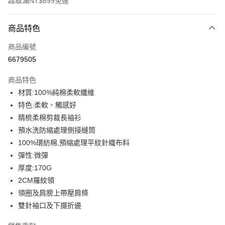
超取滿NT$899免運
付款方式
商品特色
信用卡一次付款
商品編號
信用卡分期付款
6679505
3 期 0 利率 每期
NT$179
21家銀行
商品特色
6 期 0 利率 每期
NT$89
21家銀行
合作金庫商業銀行
第一商業銀行
材質:100%純棉柔軟纖維
華南商業銀行
彰化商業銀行
12 期 0 利率 每期
NT$44
21家銀行
合作金庫商業銀行
第一商業銀行
特色:柔軟、觸感好
上海商業儲蓄銀行
台北富邦商業銀行
華南商業銀行
彰化商業銀行
合作金庫商業銀行
第一商業銀行
超商取貨付款
國泰世華商業銀行
兆豐國際商業銀行
精梳柔棉剪裁長袖衫
上海商業儲蓄銀行
台北富邦商業銀行
華南商業銀行
彰化商業銀行
臺灣中小企業銀行
台中商業銀行
預水洗防縮處理側接縫筒
國泰世華商業銀行
兆豐國際商業銀行
LINE Pay
上海商業儲蓄銀行
台北富邦商業銀行
匯豐（台灣）商業銀行
華泰商業銀行
臺灣中小企業銀行
台中商業銀行
100%環紡棉,預縮處理平紋針織布料
國泰世華商業銀行
兆豐國際商業銀行
聯邦商業銀行
遠東國際商業銀行
匯豐（台灣）商業銀行
華泰商業銀行
Apple Pay
彈性:微彈
臺灣中小企業銀行
台中商業銀行
元大商業銀行
永豐商業銀行
聯邦商業銀行
遠東國際商業銀行
匯豐（台灣）商業銀行
華泰商業銀行
厚度:170G
玉山商業銀行
星展（台灣）商業銀行
街口支付
元大商業銀行
永豐商業銀行
聯邦商業銀行
遠東國際商業銀行
2CM羅紋領
台新國際商業銀行
中國信託商業銀行
玉山商業銀行
星展（台灣）商業銀行
元大商業銀行
永豐商業銀行
台灣樂天信用卡公司
悠遊付
領圈及肩膀上帶壓肩條
台新國際商業銀行
中國信託商業銀行
玉山商業銀行
星展（台灣）商業銀行
雙針袖口及下擺折邊
台灣樂天信用卡公司
台新國際商業銀行
中國信託商業銀行
Google Pay
台灣樂天信用卡公司