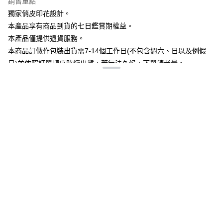
銷售重點
全盈+PAY
獨家俏皮印花設計。
大哥付你分期
本產品享有商品到貨的七日鑑賞期權益。
相關說明
本產品僅提供退貨服務。
【大哥付你分期使用說明】
本商品訂做作包裝出貨需7-14個工作日(不包含週六、日以及例假
AFTEE先享後付
1.本服務由台灣大哥大提供，台灣大哥大用戶可立即使用無須另外申請。
日)並依照訂單順序陸續出貨，若無法久候，下單請考量。
2.付款方式選擇「大哥付你分期」，訂單成立後會自動跳轉到大哥付的交易
相關說明
流程，驗證手機門號後，選擇欲分期的期數、繳款截止日，確認付款後即完
若欲購買此商品請務必推算日期是否能接受再下單購買，若單一訂
【關於「AFTEE先享後付」】
成交易。
ATM付款
AFTEE先享後付是「在收到商品之後才付款」的支付方式。 讓您購物簡單
單內存在現貨商品及預購商品，將依照預購商品出貨日一併出貨，
3.實際核准額度、可分期數及費用金額請依後續交易確認頁面所載為準。
便利好安心！
4.訂單成立30分鐘內，如未前往確認交易或遇審核未通過，訂單將自動取
若需分開出貨請來電客服中心或訂購時請分開訂單購買。
１．簡單：不需註冊會員、不需綁卡、不需儲值。
運送方式
消。如遇「轉專審核」未通過狀況，表示未達大哥付你分期系統評分，恕無
２．便利：只要手機號碼，簡訊認證，即可結帳。
---------------------------
法說明評估內容。
３．安心：先確認商品／服務後，再付款。
全家付款取貨
商品只可退貨不可換貨
【繳款方式說明】
1.分期款項不併入電信帳單，「大哥付你分期」於每月結算日後寄送繳費提
每筆NT$65，滿NT$899(含以上)免運費
【「AFTEE先享後付」結帳流程】
醒簡訊。
１．於結帳方式選擇「AFTEE先享後付」後，將跳轉至「AFTEE先享後付」
2.透過簡訊連結打開帳單後，可選擇「超商條碼／台灣大直營門市／銀行轉
付款後全家取貨
結帳頁面，進行簡訊認證並確認金額後，即可完成結帳。
帳／街口支付／iPASS MONEY」等通路繳費。
２．訂單成立數日內，您將收到繳費通知簡訊。
詳細說明
相關推薦
每筆NT$60，滿NT$899(含以上)免運費
３．收到繳費通知簡訊後14天內，點擊此簡訊中的連結，可透過四大超商／
【注意事項】
ATM／網路銀行／等多元方式進行付款，方視為交易完成。
7-11付款取貨
1.本服務係由「台灣大哥大股份有限公司」（以下簡稱本公司）所提供，讓
※ 請注意：結帳手續完成當下不需立刻繳費，但若您需要取消訂單，請聯絡
用戶於交易時，得透過本服務購買商品或服務，並由商店將買賣／分期付款
每筆NT$65，滿NT$899(含以上)免運費
購買商品的店家。未經商家同意取消之訂單仍視為有效，需透過AFTEE先享
買賣價金債權讓與本公司後，依約使用本公司帳單繳交帳款。
後付繳納相關費用。
2.基於同意付款使用「大哥付你分期」之契約關係目的，商店將以您的個人
付款後7-11取貨
※ 交易是否成功請以「AFTEE先享後付 」之結帳頁面顯示為準，若有關於