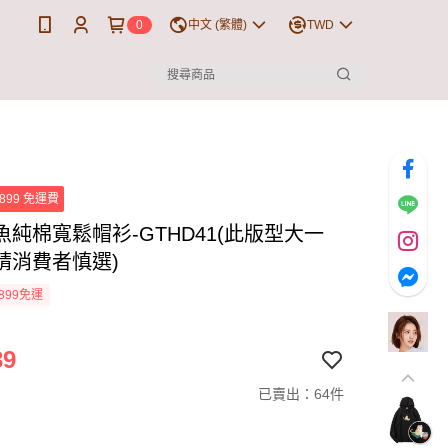
0
中文 (繁體)
TWD
899 免運費
魚純棉寬鬆帽衫-GTHD41(此版型大一
請消費者慎選)
899免運
39
已賣出：64件