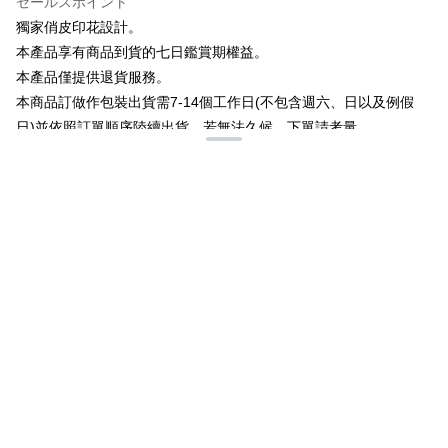
セールスポイント
Plus Pay
獨家俏皮印花設計。
OP Pay Later
本產品享有商品到貨的七日鑑賞期權益。
説明
本產品僅提供退貨服務。
【OP Pay Later 使用説明】
本商品訂做作包裝出貨需7-14個工作日(不包含週六、日以及例假
AFTEE代金後払い
1. 本サービスは台湾大哥大によって提供され、台湾大哥大のユーザーは追
加の申請なしで即時に利用可能です。
日)並依照訂單順序陸續出貨，若無法久候，下單請考量。
説明
2. 支払い方法で「OP Pay Later」を選択すると、注文が成立した後に自動
若欲購買此商品請務必推算日期是否能接受再下單購買，若單一訂
一、 AFTEE代金後払いについて
的に OP Pay Later の取引プロセスに移行し、携帯番号を確認後、分割払
ATM払い
1.お支払い方法でAFTEE代金後払いを選択すると、携帯電話認証ウィンド
單內存在現貨商品及預購商品，將依照預購商品出貨日一併出貨，
いの回数や支払い期限を選択し、支払いを確認すると取引が完了します。
ウが表示されます。
3. 実際の承認額、分割回数および費用については、後続の取引確認ページ
若需分開出貨請來電客服中心或訂購時請分開訂單購買。
2.SMSで認証してお支払い手続を進めてください。
配送方法
を基準とします。
3.注文するときのお支払いは不要です。商品はご指定の住所に配送されま
---------------------------
4. 注文成立後30分以内に確認取引を行わない場合や審査が通過しない場
す。
全家付款取貨
商品只可退貨不可換貨
合、注文は自動的にキャンセルされます。「転専審査」に未通過の状況が
4.ご注文が完了すると、携帯に支払い通知のSMSが届きます。アプリ会員
発生した場合は、システムの評価基準に達していないことを意味し、評価
配送毎にNT$65、NT$899以上で送料無料
の場合は、AFTEE アプリプッシュ通知が届きます。
内容についての説明はいたしかねます。
5.商品受け取り時のお支払いは不要です。商品を確かめてから、SMSまた
付款後全家取貨
はアプリの通知に従って、4大コンビニ、またはATM/オンラインバンキン
グでお支払いください。
配送毎にNT$60、NT$899以上で送料無料
詳細について
おすすめ関連商品
【支払い方法の説明】
1. 分割払いの金額は電信請求書に統合されず、「OP Pay Later」は毎月の
代金納付期限は最短で 14 日以内ですので、ご注意ください。AFTEE アプ
7-11付款取貨
締め日後に支払いリマインダーのSMSを送信します。
リをダウンロードして AFTEE 会員になるとお支払い期限を最長 45 日以内
2. SMSのリンクを通じて請求書を開いた後、「コンビニバーコード／台湾
配送毎にNT$65、NT$899以上で送料無料
まで延長できます。
大直営店舗／銀行振込／街口支払い／iPASS MONEY」などのチャネルで
支払いを選択できます。
付款後7-11取貨
お支払期限は、ショップが請求した期日と、AFTEEで延長できる日数をも