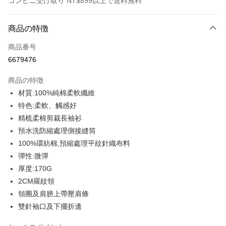
コンビニ受け取り NT$899以上で送料無料
お支払い方法
商品の特徴
クレジットカード1回払い
商品番号
クレジットカード分割払い
6679476
3回払い、金利0、毎回
NT$179
21行の銀行
商品の特徴
6回払い、金利0、毎回
NT$89
21行の銀行
合作金庫商業銀行
第一商業銀行
材質:100%純棉柔軟纖維
華南商業銀行
彰化商業銀行
12回払い、金利0、毎回
NT$44
21行の銀行
合作金庫商業銀行
第一商業銀行
特色:柔軟、觸感好
上海商業儲蓄銀行
台北富邦商業銀行
華南商業銀行
彰化商業銀行
合作金庫商業銀行
第一商業銀行
コンビニ店頭代金引換
国泰世華商業銀行
兆豐國際商業銀行
精梳柔棉剪裁長袖衫
上海商業儲蓄銀行
台北富邦商業銀行
華南商業銀行
彰化商業銀行
台湾中小企業銀行
台中商業銀行
預水洗防縮處理側接縫筒
国泰世華商業銀行
兆豐國際商業銀行
LINE Pay
上海商業儲蓄銀行
台北富邦商業銀行
HSBC(台湾)商業銀行
華泰商業銀行
台湾中小企業銀行
台中商業銀行
100%環紡棉,預縮處理平紋針織布料
国泰世華商業銀行
兆豐國際商業銀行
聯邦商業銀行
遠東国際商業銀行
HSBC(台湾)商業銀行
華泰商業銀行
Apple Pay
彈性:微彈
台湾中小企業銀行
台中商業銀行
元大商業銀行
永豐商業銀行
聯邦商業銀行
遠東国際商業銀行
HSBC(台湾)商業銀行
華泰商業銀行
厚度:170G
玉山商業銀行
星展(台湾)商業銀行
JKOPAY
元大商業銀行
永豐商業銀行
聯邦商業銀行
遠東国際商業銀行
台新國際商業銀行
中国信託商業銀行
2CM羅紋領
玉山商業銀行
星展(台湾)商業銀行
元大商業銀行
永豐商業銀行
台湾楽天クレジットカード会社
Easy Wallet
領圈及肩膀上帶壓肩條
台新國際商業銀行
中国信託商業銀行
玉山商業銀行
星展(台湾)商業銀行
台湾楽天クレジットカード会社
雙針袖口及下擺折邊
台新國際商業銀行
中国信託商業銀行
Google Pay
台湾楽天クレジットカード会社