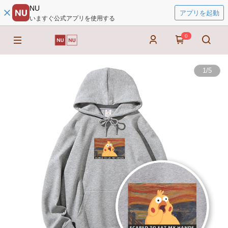
NU
アプリを起動
いますぐ公式アプリを使用する
0
1
/
5