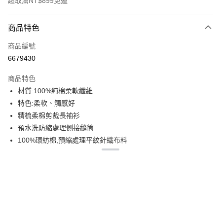
超取滿NT$899免運
付款方式
商品特色
信用卡一次付款
商品編號
信用卡分期付款
6679430
3 期 0 利率 每期
NT$179
21家銀行
商品特色
6 期 0 利率 每期
NT$89
21家銀行
合作金庫商業銀行
第一商業銀行
材質:100%純棉柔軟纖維
華南商業銀行
彰化商業銀行
12 期 0 利率 每期
NT$44
21家銀行
合作金庫商業銀行
第一商業銀行
特色:柔軟、觸感好
上海商業儲蓄銀行
台北富邦商業銀行
華南商業銀行
彰化商業銀行
合作金庫商業銀行
第一商業銀行
超商取貨付款
國泰世華商業銀行
兆豐國際商業銀行
精梳柔棉剪裁長袖衫
上海商業儲蓄銀行
台北富邦商業銀行
華南商業銀行
彰化商業銀行
臺灣中小企業銀行
台中商業銀行
預水洗防縮處理側接縫筒
國泰世華商業銀行
兆豐國際商業銀行
LINE Pay
上海商業儲蓄銀行
台北富邦商業銀行
匯豐（台灣）商業銀行
華泰商業銀行
臺灣中小企業銀行
台中商業銀行
100%環紡棉,預縮處理平紋針織布料
國泰世華商業銀行
兆豐國際商業銀行
聯邦商業銀行
遠東國際商業銀行
匯豐（台灣）商業銀行
華泰商業銀行
Apple Pay
彈性:微彈
臺灣中小企業銀行
台中商業銀行
元大商業銀行
永豐商業銀行
聯邦商業銀行
遠東國際商業銀行
匯豐（台灣）商業銀行
華泰商業銀行
厚度:170G
玉山商業銀行
星展（台灣）商業銀行
街口支付
元大商業銀行
永豐商業銀行
聯邦商業銀行
遠東國際商業銀行
2CM羅紋領
台新國際商業銀行
中國信託商業銀行
玉山商業銀行
星展（台灣）商業銀行
元大商業銀行
永豐商業銀行
台灣樂天信用卡公司
悠遊付
領圈及肩膀上帶壓肩條
台新國際商業銀行
中國信託商業銀行
玉山商業銀行
星展（台灣）商業銀行
雙針袖口及下擺折邊
台灣樂天信用卡公司
台新國際商業銀行
中國信託商業銀行
Google Pay
台灣樂天信用卡公司