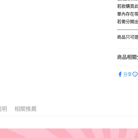
【大哥付
AFTEE先
若欲購買
1.本服務
2.付款方
相關說明
單內存在
流程，驗
【關於「A
若需分開
ATM付款
完成交易
AFTEE
3.實際核
-------------
便利好安
4.訂單成
１．簡單
商品只可
消。如遇
２．便利
運送方式
無法說明
３．安心
【繳款方
全家付款
1.分期款
商品相關分
【「AFT
醒簡訊。
每筆NT$6
１．於結帳
2.透過簡
【春秋款】
付」結帳
帳／街口支
分享
付款後全
２．訂單
T(大一尺碼
３．收到繳
每筆NT$6
【注意事
ALL
／ATM／
1.本服務
※ 請注意
7-11付款
用戶於交
絡購買商品
款買賣價
先享後付
每筆NT$6
2.基於同
※ 交易是
說明
相關推薦
資料（包
是否繳費成
付款後7-1
用，由本
付客戶支
每筆NT$6
3.完整用
【注意事
宅配
１．透過由