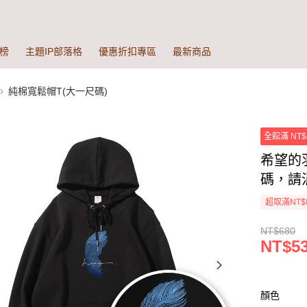
榜
主題IP部落格
優惠折扣專區
最新商品
純棉寬鬆帽T(大一尺碼)
全館滿 NT$
希望的
碼，請
超取滿NT$
NT$680
NT$5
顏色