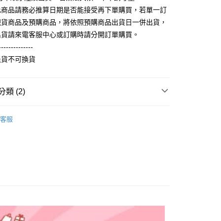
你分期使用說明】
享後付
此商品請務必推算日期是否能接受再下單購買，若單一訂
由台灣大哥大提供，台灣大哥大用戶可立即使用無須另外申請。
式選擇「大哥付你分期」，訂單成立後會自動跳轉到大哥付的交易
現貨商品及預購商品，將依照預購商品出貨日一併出貨，
證手機門號後，選擇欲分期的期數、繳款截止日，確認付款後即
FTEE先享後付」】
出貨請來電客服中心或訂購時請分開訂單購買。
。
先享後付是「在收到商品之後才付款」的支付方式。 讓您購物簡單
准額度、可分期數及費用金額請依後續交易確認頁面所載為準。
--------------
心！
立30分鐘內，如未前往確認交易或遇審核未通過，訂單將自動取
：不需註冊會員、不需綁卡、不需儲值。
退貨不可換貨
「轉專審核」未通過狀況，表示未達大哥付你分期系統評分，恕
：只要手機號碼，簡訊認證，即可結帳。
評估內容。
：先確認商品／服務後，再付款。
式說明】
取貨
項不併入電信帳單，「大哥付你分期」於每月結算日後寄送繳費提
類 (2)
EE先享後付」結帳流程】
5，滿NT$899(含以上)免運費
方式選擇「AFTEE先享後付」後，將跳轉至「AFTEE先享後
訊連結打開帳單後，可選擇「超商條碼／台灣大直營門市／銀行轉
輕薄純棉長袖衫(帽T 大學T) (大一尺碼)
頁面，進行簡訊認證並確認金額後，即可完成結帳。
純棉寬鬆帽
付／iPASS MONEY」等通路繳費。
客服
家取貨
成立數日內，您將收到繳費通知簡訊。
)
費通知簡訊後14天內，點擊此簡訊中的連結，可透過四大超商
0，滿NT$899(含以上)免運費
項】
網路銀行／等多元方式進行付款，方視為交易完成。
係由「台灣大哥大股份有限公司」（以下簡稱本公司）所提供，讓
：結帳手續完成當下不需立刻繳費，但若您需要取消訂單，請聯
取貨
易時，得透過本服務購買商品或服務，並由商店將買賣／分期付
的店家。未經商家同意取消之訂單仍視為有效，需透過AFTEE
金債權讓與本公司後，依約使用本公司帳單繳交帳款。
繳納相關費用。
5，滿NT$899(含以上)免運費
意付款使用「大哥付你分期」之契約關係目的，商店將以您的個人
否成功請以「AFTEE先享後付 」之結帳頁面顯示為準，若有關於
含姓名、電話或地址）提供予台灣大哥大進項蒐集、處理及利
功／繳費後需取消欲退款等相關疑問，請聯繫「AFTEE先享後
1取貨
公司與您本人進行分期帳單所需資料之確認、核對及更正。
援中心」
https://netprotections.freshdesk.com/support/home
0，滿NT$899(含以上)免運費
戶服務條款，請詳閱以下連結：
https://oppay.tw/userRule
項】
恩沛科技股份有限公司提供之「AFTEE先享後付」服務完成之