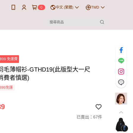
0
中文 (繁體)
TWD
899 免運費
羽毛薄帽衫-GTHD19(此版型大一尺
消費者慎選)
899免運
39
已賣出：67件