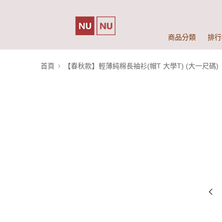
商品分類
排行
首頁
【春秋款】輕薄純棉長袖衫(帽T 大學T) (大一尺碼)