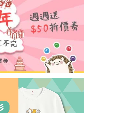
依本服務之必要範圍內提供個人資料，並將交易相關給付款項請
5，滿NT$899(含以上)免運費
讓予恩沛科技股份有限公司。
個人資料處理事宜，請瀏覽以下網址：
ee.tw/terms/#terms3
年的使用者請事先徵得法定代理人或監護人之同意方可使用
E先享後付」，若未經同意申辦者引起之損失，本公司不負相關責
AFTEE先享後付」時，將依據個別帳號之用戶狀況，依本公司
核予不同之上限額度；若仍有額度不足之情形，本公司將視審查
用戶進行身份認證。
一人註冊多個帳號或使用他人資訊註冊。若發現惡意使用之情
科技股份有限公司將有權停止該用戶之使用額度並採取法律行