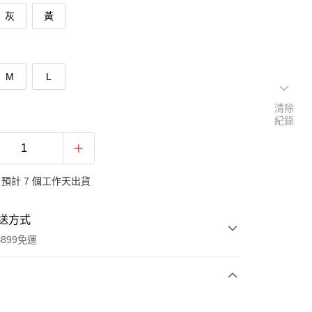
灰
黃
M
L
清除
紀錄
預計 7 個工作天出貨
送方式
899免運
次付款