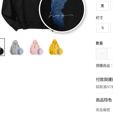
黑
尺寸
S
數量
預購商品：
付款與運
超取滿NT$
付款方式
商品特色
信用卡一
商品編號