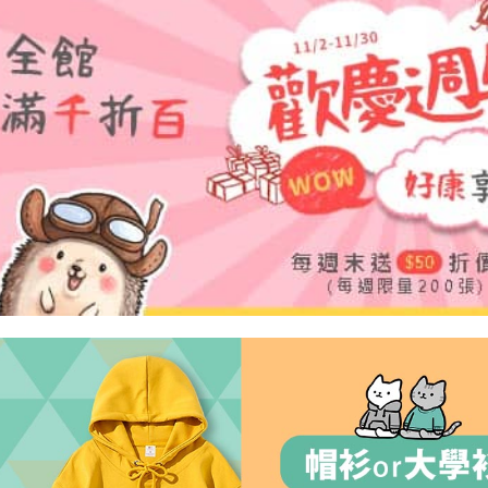
交易，需
每筆NT$6
求債權轉
２．關於
https://aft
３．未成
「AFTE
任。
４．使用「
即時審查
結果請求
５．嚴禁
形，恩沛
動。