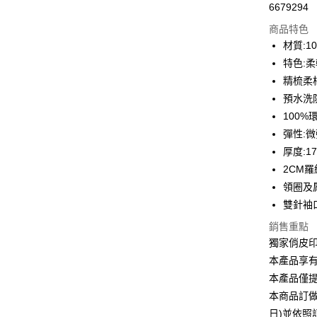
6679294
信用卡分
商品特色
3 期 
材質:1
6 期 
合作金
特色:
華南商
12 期
精梳柔
合作金
上海商
華南商
預水洗
合作金
超商取貨
國泰世
上海商
100
華南商
臺灣中
國泰世
LINE Pay
上海商
彈性:
匯豐（
臺灣中
國泰世
聯邦商
厚度:1
匯豐（
Apple Pay
臺灣中
元大商
2CM
聯邦商
匯豐（
玉山商
街口支付
元大商
領圈及
聯邦商
台新國
玉山商
雙針袖
元大商
台灣樂
悠遊付
台新國
玉山商
銷售重點
台灣樂
台新國
Google Pa
獨家俏皮
台灣樂
本產品享
全盈+PAY
本產品僅
大哥付你
本商品訂做
相關說明
日)並依