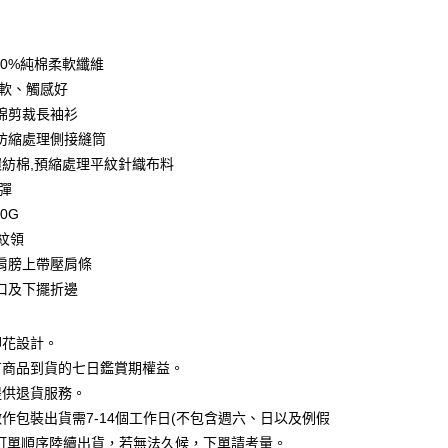
期付款
0 利率 每期
NT$179
21家銀行
00%純棉柔軟纖維
0 利率 每期
NT$89
21家銀行
庫商業銀行
第一商業銀行
柔軟、觸感好
業銀行
彰化商業銀行
 0 利率 每期
NT$44
21家銀行
棉剪裁長袖衫
庫商業銀行
第一商業銀行
業儲蓄銀行
台北富邦商業銀行
業銀行
彰化商業銀行
防縮處理側接縫筒
庫商業銀行
第一商業銀行
付款
華商業銀行
兆豐國際商業銀行
業儲蓄銀行
台北富邦商業銀行
%環紡棉,預縮處理平紋針織布料
業銀行
彰化商業銀行
小企業銀行
台中商業銀行
華商業銀行
兆豐國際商業銀行
業儲蓄銀行
台北富邦商業銀行
微彈
台灣）商業銀行
華泰商業銀行
小企業銀行
台中商業銀行
華商業銀行
兆豐國際商業銀行
業銀行
遠東國際商業銀行
70G
台灣）商業銀行
華泰商業銀行
小企業銀行
台中商業銀行
業銀行
永豐商業銀行
羅紋領
業銀行
遠東國際商業銀行
台灣）商業銀行
華泰商業銀行
業銀行
星展（台灣）商業銀行
業銀行
永豐商業銀行
肩膀上帶壓肩條
業銀行
遠東國際商業銀行
際商業銀行
中國信託商業銀行
業銀行
星展（台灣）商業銀行
口及下擺折邊
業銀行
永豐商業銀行
天信用卡公司
際商業銀行
中國信託商業銀行
業銀行
星展（台灣）商業銀行
天信用卡公司
際商業銀行
中國信託商業銀行
y
印花設計。
天信用卡公司
有商品到貨的七日鑑賞期權益。
提供退貨服務。
分期
作包裝出貨需7-14個工作日(不包含週六、日以及例假
照訂單順序陸續出貨，若無法久候，下單請考量。